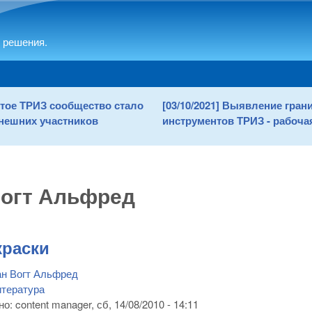
Skip to main content
 решения.
рытое ТРИЗ сообщество стало
[03/10/2021] Выявление гра
нешних участников
инструментов ТРИЗ - рабочая
Вогт Альфред
краски
н Вогт Альфред
тература
но:
content manager
, сб, 14/08/2010 - 14:11