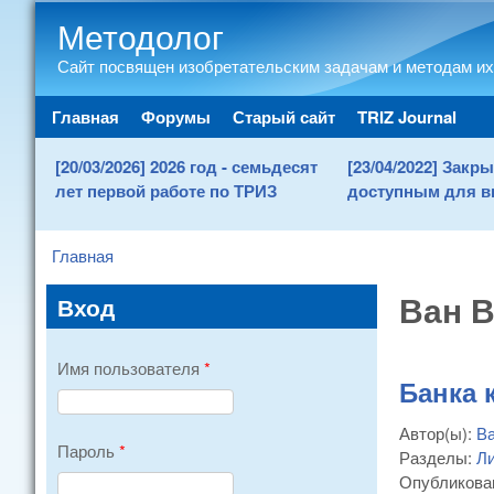
Методолог
Сайт посвящен изобретательским задачам и методам их
Main menu
Главная
Форумы
Старый сайт
TRIZ Journal
[20/03/2026] 2026 год - семьдесят
[23/04/2022] Зак
лет первой работе по ТРИЗ
доступным для в
Главная
You are here
Ван 
Вход
Имя пользователя
*
Банка 
Автор(ы):
Ва
Пароль
*
Разделы:
Ли
Опубликова