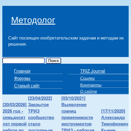
Skip to main content
Методолог
Сайт посвящен изобретательским задачам и методам их
решения.
Поиск
Форма поиска
Главная
TRIZ Journal
Main menu
Форумы
Ссылки
Secondary menu
Контакты
Старый сайт
О сайте
[23/04/2022]
[03/10/2021]
[20/03/2026]
Закрытое
Выявление
2026 год -
ТРИЗ
границ
[17/11/2020]
семьдесят
сообщество
применимости
Александр
лет первой
стало
инструментов
Тимофеевич
работе по
доступным
ТРИЗ - рабочая
Кынин