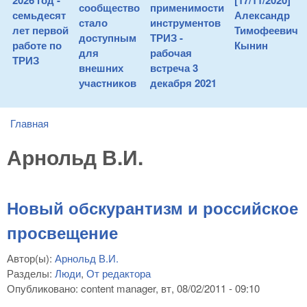
2026 год -
[17/11/2020]
сообщество
применимости
семьдесят
Александр
стало
инструментов
лет первой
Тимофеевич
доступным
ТРИЗ -
работе по
Кынин
для
рабочая
ТРИЗ
внешних
встреча 3
участников
декабря 2021
Главная
You are here
Арнольд В.И.
Новый обскурантизм и российское
просвещение
Автор(ы):
Арнольд В.И.
Разделы:
Люди
,
От редактора
Опубликовано:
content manager
, вт, 08/02/2011 - 09:10