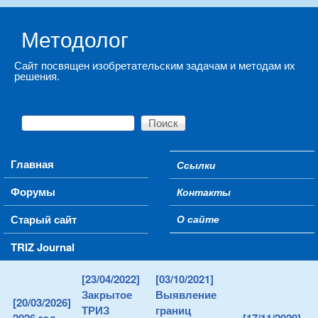
Skip to main content
Методолог
Сайт посвящен изобретательским задачам и методам их
решения.
Поиск
Форма поиска
Main menu
Главная
Ссылки
Secondary menu
Форумы
Контакты
Старый сайт
О сайте
TRIZ Journal
[23/04/2022]
[03/10/2021]
Закрытое
Выявление
[20/03/2026]
ТРИЗ
границ