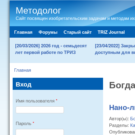
Методолог
Сайт посвящен изобретательским задачам и методам их
Main menu
Главная
Форумы
Старый сайт
TRIZ Journal
[20/03/2026] 2026 год - семьдесят
[23/04/2022] Зак
лет первой работе по ТРИЗ
доступным для в
Главная
You are here
Богда
Вход
Имя пользователя
*
Нано-л
Автор(ы):
Бо
Пароль
*
Разделы:
Ка
Опубликова