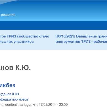
Skip to main content
 решения.
рытое ТРИЗ сообщество стало
[03/10/2021] Выявление гра
нешних участников
инструментов ТРИЗ - рабочая
нов К.Ю.
икбез
гданов К.Ю.
федра прогнозов
но:
content manager
, чт, 17/02/2011 - 20:00