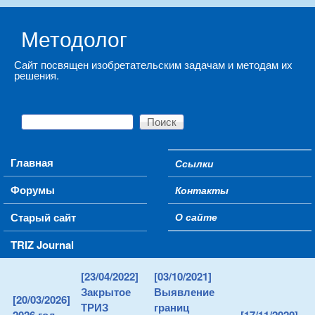
Skip to main content
Методолог
Сайт посвящен изобретательским задачам и методам их
решения.
Поиск
Форма поиска
Main menu
Главная
Ссылки
Secondary menu
Форумы
Контакты
Старый сайт
О сайте
TRIZ Journal
[23/04/2022]
[03/10/2021]
Закрытое
Выявление
[20/03/2026]
ТРИЗ
границ