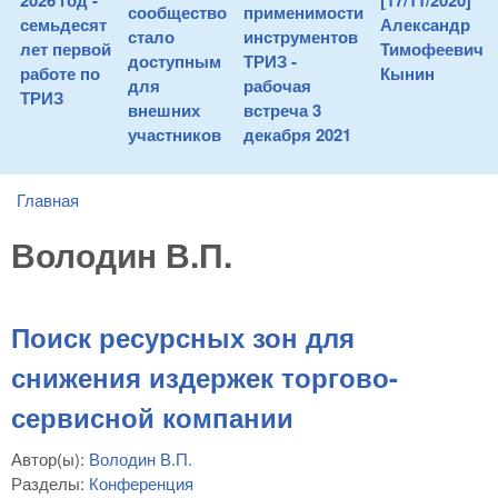
2026 год -
[17/11/2020]
сообщество
применимости
семьдесят
Александр
стало
инструментов
лет первой
Тимофеевич
доступным
ТРИЗ -
работе по
Кынин
для
рабочая
ТРИЗ
внешних
встреча 3
участников
декабря 2021
Главная
You are here
Володин В.П.
Поиск ресурсных зон для
снижения издержек торгово-
сервисной компании
Автор(ы):
Володин В.П.
Разделы:
Конференция