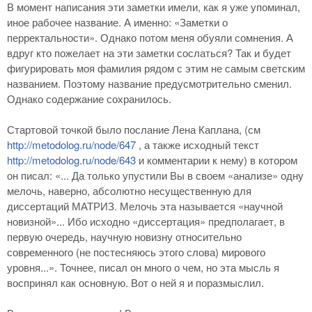
В момент написания эти заметки имели, как я уже упоминал,
иное рабочее название. А именно: «Заметки о
перректальности». Однако потом меня обуяли сомнения. А
вдруг кто пожелает на эти заметки сослаться? Так и будет
фигурировать моя фамилия рядом с этим не самым светским
названием. Поэтому название предусмотрительно сменил.
Однако содержание сохранилось.
Стартовой точкой было послание Лена Каплана, (см
http://metodolog.ru/node/647
, а также исходный текст
http://metodolog.ru/node/643
и комментарии к нему) в котором
он писал: «... Да только упустили Вы в своем «анализе» одну
мелочь, наверно, абсолютно несущественную для
диссертаций МАТРИЗ. Мелочь эта называется «научной
новизной»... Ибо исходно «диссертация» предполагает, в
первую очередь, научную новизну относительно
современного (не постесняюсь этого слова) мирового
уровня...». Точнее, писал он много о чем, но эта мысль я
воспринял как основную. Вот о ней я и поразмыслил.