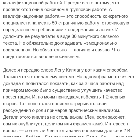
квалификационной работой. Прежде всего потому, что
проявляются они в основном в групповой работе. А
квалификационная работа — это способность конкретного
специалиста написать 50-страничную работу, отвечающую
определенным требованиям к содержанию и логике. И
доложить ее результаты в виде 30 минутного связного
текста. Не обязательно докладывать «эмоционально
вовлеченно». Но обязательно — логично и связно. Что
представляется вполне посильным.
Далее я передаю слово Лену Каплану вот каким способом.
Только что я отослал ему письмо. На одном фрагменте из его
доклада я попытался показать, как за 2 часа работы над
примером можно было существенно улучшить качество
презентации. И, по моим прикидкам, избежать 1-2 черных
шаров. Т.е. попытался проиллюстрирывать свои
рассуждения о роли примеров практическим анализом.
Детали этого анализа не столь важны (Лен, если захочет,
сам их опубликует, целиком или фрагментами). Интересен
вопрос — сочтет ли Лен этот анализ полезным для себя? В
формате «Да/Нет». Без комментариев. Если «Да» — я не зря