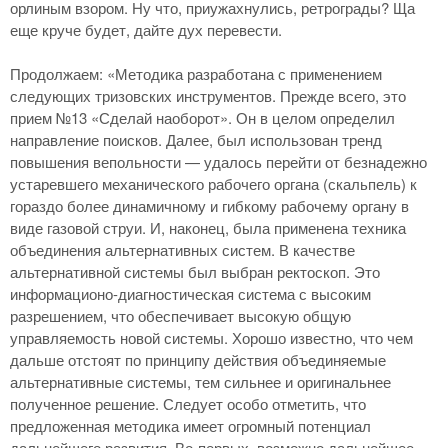
орлиным взором. Ну что, приужахнулись, ретрограды? Ща
еще круче будет, дайте дух перевести.
Продолжаем: «Методика разработана с применением
следующих тризовских инструментов. Прежде всего, это
прием №13 «Сделай наоборот». Он в целом определил
направление поисков. Далее, был использован тренд
повышения вепольности — удалось перейти от безнадежно
устаревшего механического рабочего органа (скальпель) к
гораздо более динамичному и гибкому рабочему органу в
виде газовой струи. И, наконец, была применена техника
объединения альтернативных систем. В качестве
альтернативной системы был выбран ректоскоп. Это
информационо-диагностическая система с высоким
разрешением, что обеспечивает высокую общую
управляемость новой системы. Хорошо известно, что чем
дальше отстоят по принципу действия объединяемые
альтернативные системы, тем сильнее и оригинальнее
полученное решение. Следует особо отметить, что
предложенная методика имеет огромный потенциал
дальнейшего развития. Во-первых, возможно дальнейшее