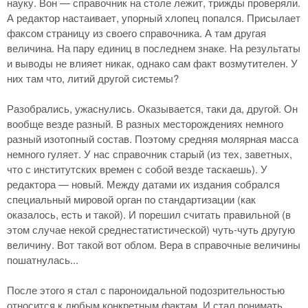
науку. Вон — справочник на столе лежит, трижды проверяли.
А редактор настаивает, упорный хлопец попался. Присылает
факсом страницу из своего справочника. А там другая
величина. На пару единиц в последнем знаке. На результаты
и выводы не влияет никак, однако сам факт возмутителен. У
них там что, литий другой системы?
Разобрались, ужаснулись. Оказывается, таки да, другой. Он
вообще везде разный. В разных месторождениях немного
разный изотопный состав. Поэтому средняя молярная масса
немного гуляет. У нас справочник старый (из тех, заветных,
что с институтских времен с собой везде таскаешь). У
редактора — новый. Между датами их издания собрался
специальный мировой орган по стандартизации (как
оказалось, есть и такой). И порешил считать правильной (в
этом случае некой среднестатистической) чуть-чуть другую
величину. Вот такой вот облом. Вера в справочные величины
пошатнулась...
После этого я стал с пароноидальной подозрительностью
относится к любым конкретным фактам. И стал понимать,