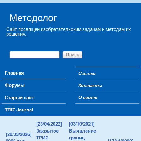
Skip to main content
Методолог
Сайт посвящен изобретательским задачам и методам их
решения.
Поиск
Форма поиска
Main menu
Главная
Ссылки
Secondary menu
Форумы
Контакты
Старый сайт
О сайте
TRIZ Journal
[23/04/2022]
[03/10/2021]
Закрытое
Выявление
[20/03/2026]
ТРИЗ
границ