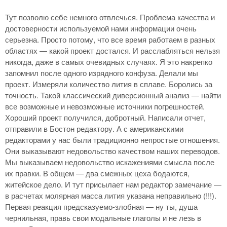
Тут позволю себе немного отвлечься. Проблема качества и
достоверности используемой нами информации очень
серьезна. Просто потому, что все время работаем в разных
областях — какой проект достался. И расслабляться нельзя
никогда, даже в самых очевидных случаях. Я это накрепко
запомнил после одного изрядного конфуза. Делали мы
проект. Измеряли количество лития в сплаве. Боролись за
точность. Такой классический диверсионный анализ — найти
все возможные и невозможные источники погрешностей.
Хороший проект получился, добротный. Написали отчет,
отправили в Бостон редактору. А с американскими
редакторами у нас были традиционно непростые отношения.
Они выказывают недовольство качеством наших переводов.
Мы выказываем недовольство искажениями смысла после
их правки. В общем — два смежных цеха бодаются,
житейское дело. И тут присылает нам редактор замечание —
в расчетах молярная масса лития указана неправильно (!!!).
Первая реакция предсказуемо-злобная — ну ты, душа
чернильная, правь свои модальные глаголы и не лезь в