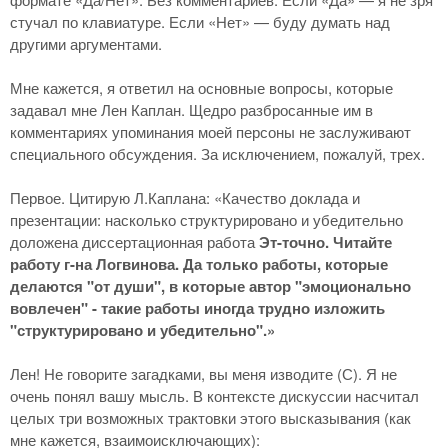
стучал по клавиатуре. Если «Нет» — буду думать над
другими аргументами.
Мне кажется, я ответил на основные вопросы, которые
задавал мне Лен Каплан. Щедро разбросанные им в
комментариях упоминания моей персоны не заслуживают
специального обсуждения. За исключением, пожалуй, трех.
Первое. Цитирую Л.Каплана: «Качество доклада и
презентации: насколько структурировано и убедительно
доложена диссертационная работа
Эт-точно. Читайте
работу г-на Логвинова. Да только работы, которые
делаются "от души", в которые автор "эмоционально
вовлечен" - такие работы иногда трудно изложить
"структурировано и убедительно".»
Лен! Не говорите загадками, вы меня изводите (С). Я не
очень понял вашу мысль. В контексте дискуссии насчитал
целых три возможных трактовки этого высказывания (как
мне кажется, взаимоисключающих):