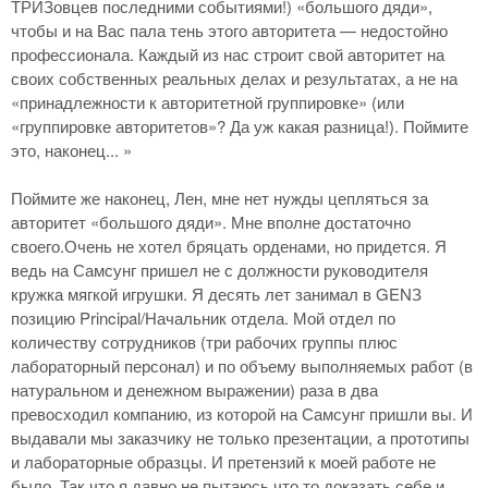
ТРИЗовцев последними событиями!) «большого дяди»,
чтобы и на Вас пала тень этого авторитета — недостойно
профессионала. Каждый из нас строит свой авторитет на
своих собственных реальных делах и результатах, а не на
«принадлежности к авторитетной группировке» (или
«группировке авторитетов»? Да уж какая разница!). Поймите
это, наконец... »
Поймите же наконец, Лен, мне нет нужды цепляться за
авторитет «большого дяди». Мне вполне достаточно
своего.Очень не хотел бряцать орденами, но придется. Я
ведь на Самсунг пришел не с должности руководителя
кружка мягкой игрушки. Я десять лет занимал в GENЗ
позицию Principal/Начальник отдела. Мой отдел по
количеству сотрудников (три рабочих группы плюс
лабораторный персонал) и по объему выполняемых работ (в
натуральном и денежном выражении) раза в два
превосходил компанию, из которой на Самсунг пришли вы. И
выдавали мы заказчику не только презентации, а прототипы
и лабораторные образцы. И претензий к моей работе не
было. Так что я давно не пытаюсь что то доказать себе и