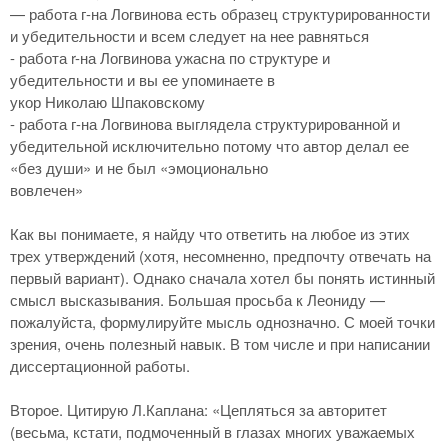
— работа г-на Логвинова есть образец структурированности
и убедительности и всем следует на нее равняться
- работа r-на Логвинова ужасна по структуре и
убедительности и вы ее упоминаете в
укор Николаю Шпаковскому
- работа г-на Логвинова выглядела структурированной и
убедительной исключительно потому что автор делал ее
«без души» и не был «эмоционально
вовлечен»
Как вы понимаете, я найду что ответить на любое из этих
трех утверждений (хотя, несомненно, предпочту отвечать на
первый вариант). Однако сначала хотел бы понять истинный
смысл высказывания. Большая просьба к Леониду —
пожалуйста, формулируйте мысль однозначно. С моей точки
зрения, очень полезный навык. В том числе и при написании
диссертационной работы.
Второе. Цитирую Л.Каплана: «Цепляться за авторитет
(весьма, кстати, подмоченный в глазах многих уважаемых