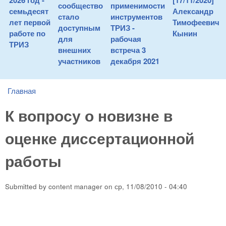
2026 год -
[17/11/2020]
сообщество
применимости
семьдесят
Александр
стало
инструментов
лет первой
Тимофеевич
доступным
ТРИЗ -
работе по
Кынин
для
рабочая
ТРИЗ
внешних
встреча 3
участников
декабря 2021
Главная
You are here
К вопросу о новизне в
оценке диссертационной
работы
Submitted by
content manager
on
ср, 11/08/2010 - 04:40