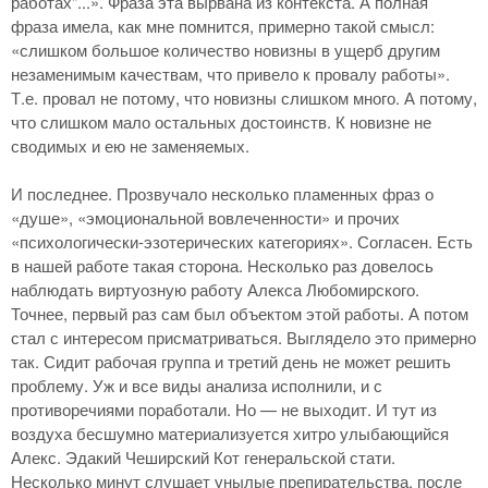
работах"...». Фраза эта вырвана из контекста. А полная
фраза имела, как мне помнится, примерно такой смысл:
«слишком большое количество новизны в ущерб другим
незаменимым качествам, что привело к провалу работы».
Т.е. провал не потому, что новизны слишком много. А потому,
что слишком мало остальных достоинств. К новизне не
сводимых и ею не заменяемых.
И последнее. Прозвучало несколько пламенных фраз о
«душе», «эмоциональной вовлеченности» и прочих
«психологически-эзотерических категориях». Согласен. Есть
в нашей работе такая сторона. Несколько раз довелось
наблюдать виртуозную работу Алекса Любомирского.
Точнее, первый раз сам был объектом этой работы. А потом
стал с интересом присматриваться. Выглядело это примерно
так. Сидит рабочая группа и третий день не может решить
проблему. Уж и все виды анализа исполнили, и с
противоречиями поработали. Но — не выходит. И тут из
воздуха бесшумно материализуется хитро улыбающийся
Алекс. Эдакий Чеширский Кот генеральской стати.
Несколько минут слушает унылые препирательства, после