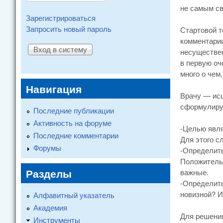
не самым св
Зарегистрироваться
Запросить новый пароль
Стартовой т
комментарии
несуществен
в первую оч
много о чем
Навигация
Врачу — исц
сформулирую
Последние публикации
Активность на форуме
-Целью явля
Последние комментарии
Для этого с
Форумы
-Определить
Положительн
Разделы
важные.
-Определить
новизной? И
Алфавитный указатель
Академия
Для решени
Инструменты