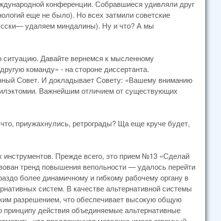
еждународной конференции. Собравшиеся удивляли друг
ологий еще не было). Но всех затмили советские
усски— удаляем миндалины). Ну и что? А мы
ю ситуацию. Давайте вернемся к мысленному
«другую команду» - на стороне диссертанта.
нный Совет. И докладывает Совету: «Вашему вниманию
нзилэктомии. Важнейшим отличием от существующих
 что, приужахнулись, ретрограды? Ща еще круче будет,
 инструментов. Прежде всего, это прием №13 «Сделай
ьзован тренд повышения вепольности — удалось перейти
ораздо более динамичному и гибкому рабочему органу в
ернативных систем. В качестве альтернативной системы
оким разрешением, что обеспечивает высокую общую
по принципу действия объединяемые альтернативные
отметить, что предложенная методика имеет огромный