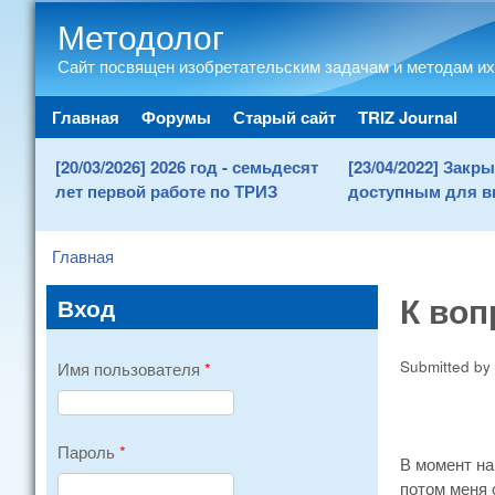
Методолог
Сайт посвящен изобретательским задачам и методам их
Main menu
Главная
Форумы
Старый сайт
TRIZ Journal
[20/03/2026] 2026 год - семьдесят
[23/04/2022] Зак
лет первой работе по ТРИЗ
доступным для в
Главная
You are here
К воп
Вход
Submitted by
Имя пользователя
*
Пароль
*
В момент на
потом меня 