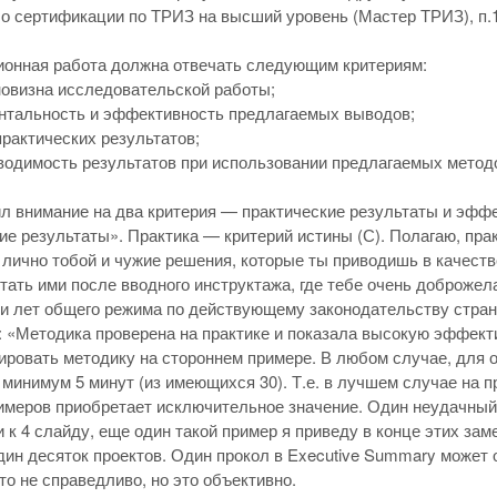
о сертификации по ТРИЗ на высший уровень (Мастер ТРИЗ), п.1
ионная работа должна отвечать следующим критериям:
овизна исследовательской работы;
нтальность и эффективность предлагаемых выводов;
рактических результатов;
одимость результатов при использовании предлагаемых метод
л внимание на два критерия — практические результаты и эфф
ие результаты». Практика — критерий истины (С). Полагаю, пра
лично тобой и чужие решения, которые ты приводишь в качеств
тать ими после вводного инструктажа, где тебе очень доброжел
ти лет общего режима по
действующему законодательству стран
 «Методика проверена на практике и показала высокую эффекти
ровать методику на стороннем примере. В любом случае, для 
минимум 5 минут (из имеющихся 30). Т.е. в лучшем случае на пр
имеров приобретает исключительное значение. Один неудачный
 к 4 слайду, еще один такой пример я приведу в конце этих заме
дин десяток проектов. Один прокол в Executive Summary может
то не справедливо, но это объективно.