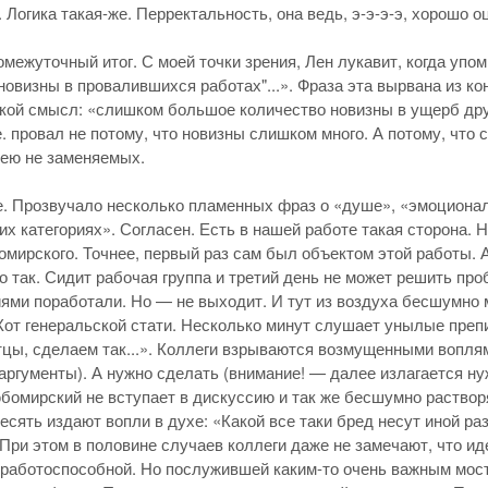
 Логика такая-же. Перректальность, она ведь, э-э-э-э, хорошо о
межуточный итог. С моей точки зрения, Лен лукавит, когда упо
новизны в провалившихся работах"...». Фраза эта вырвана из ко
кой смысл: «слишком большое количество новизны в ущерб дру
е. провал не потому, что новизны слишком много. А потому, что
 ею не заменяемых.
. Прозвучало несколько пламенных фраз о «душе», «эмоционал
их категориях». Согласен. Есть в нашей работе такая сторона.
мирского. Точнее, первый раз сам был объектом этой работы. 
о так. Сидит рабочая группа и третий день не может решить про
ями поработали. Но — не выходит. И тут из воздуха бесшумно
от генеральской стати. Несколько минут слушает унылые препи
тцы, сделаем так...». Коллеги взрываются возмущенными воплям
аргументы). А нужно сделать (внимание! — далее излагается ну
юбомирский не вступает в дискуссию и так же бесшумно раствор
есять издают вопли в духе: «Какой все таки бред несут иной ра
 При этом в половине случаев коллеги даже не замечают, что иде
работоспособной. Но послужившей каким-то очень важным мост