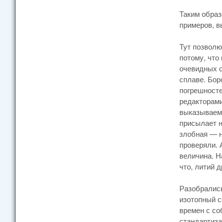
Таким образ
примеров, в
Тут позволю
потому, что
очевидных с
сплаве. Бор
погрешносте
редакторами
выказываем 
присылает н
злобная — н
проверяли. 
величина. Н
что, литий 
Разобрались
изотопный с
времен с со
стандартиза