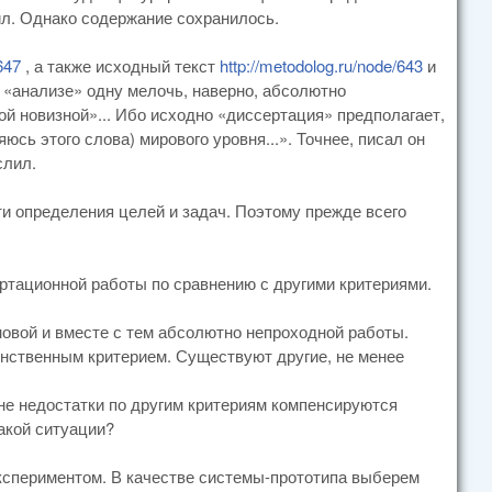
л. Однако содержание сохранилось.
647
, а также исходный текст
http://metodolog.ru/node/643
и
ем «анализе» одну мелочь, наверно, абсолютно
 новизной»... Ибо исходно «диссертация» предполагает,
сь этого слова) мирового уровня...». Точнее, писал он
слил.
ти определения целей и задач. Поэтому прежде всего
ртационной работы по сравнению с другими критериями.
овой и вместе с тем абсолютно непроходной работы.
инственным критерием. Существуют другие, не менее
оне недостатки по другим критериям компенсируются
акой ситуации?
спериментом. В качестве системы-прототипа выберем