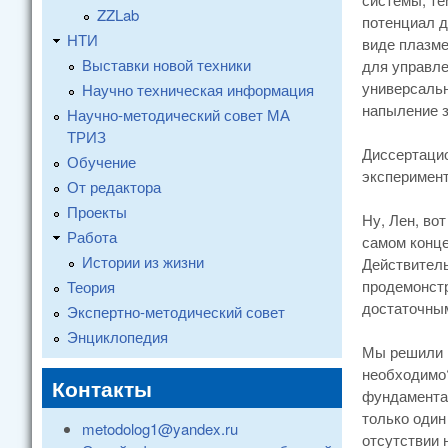
ZZLab
потенциал д
НТИ
виде плазме
Выставки новой техники
для управле
универсальн
Научно техническая информация
напыление з
Научно-методический совет МА
ТРИЗ
Диссертацио
Обучение
эксперимент
От редактора
Проекты
Ну, Лен, во
Работа
самом конце
Истории из жизни
Действитель
продемонстр
Теория
достаточны
Экспертно-методический совет
Энциклопедия
Мы решили п
необходимо?
Контакты
фундаментал
только один
metodolog1@yandex.ru
отсутствии 