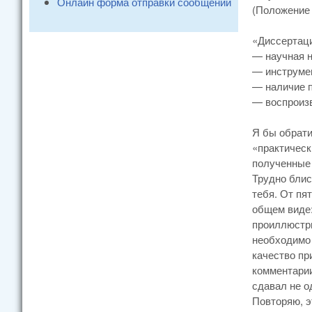
Онлайн форма отправки сообщений
(Положение 
«Диссертац
— научная н
— инструме
— наличие п
— воспроизв
Я бы обрати
«практическ
полученные 
Трудно блис
тебя. От пя
общем виде:
проиллюстри
необходимо 
качество пр
комментарии
сдавал не о
Повторяю, э