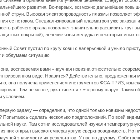
альнейшего развития. Во-первых, возможно дальнейшее повыше
нной струи. Высокая электропроводность плазмы позволяет э
ния ее потоком. Специализированный плазматрон уже заказан и
ость рабочего органа позволяет значительно расширить круг 
ащитных покрытий), лечение язвы желудка и некоторых иных не
нный Совет пустил по кругу ковш с валерьянкой и уныло прист
 и обдумаем ситуацию.
т она, воспеваемая вами «научная новизна относительно совреме
нтрированном виде. Нравится? Действительно, предложенная ме
но, она получена применением инструментов ФСА-ТРИЗ, изыска
ировал. Тем не менее, рука тянется к «черному шару». Таким о
м условием.
ервую задачу — определили, что одной только новизны недост
 Попытаюсь сделать несколько предположений. По всей видимо
ьной науки. Там сотни исследователей изучали температурную
 из них открыл высокотемпературную сверхпроводимость. Но ни
научной значимости их результатов. У нас по другому. Собстве