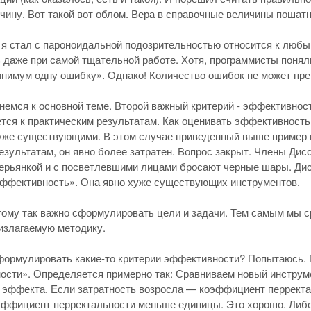
чину. Вот такой вот облом. Вера в справочные величины пошатн
 я стал с пароноидальной подозрительностью относится к любы
 даже при самой тщательной работе. Хотя, программисты понял
нимум одну ошибку». Однако! Количество ошибок не может пре
немся к основной теме. Второй важный критерий - эффективнос
тся к практическим результатам. Как оценивать эффективность
уже существующими. В этом случае приведенный выше пример 
результатам, он явно более затратен. Вопрос закрыт. Члены Ди
ерьянкой и с посветлевшими лицами бросают черные шары. Дис
эффективность». Она явно хуже существующих инструментов.
ому так важно сформулировать цели и задачи. Тем самым мы ср
излагаемую методику.
формулировать какие-то критерии эффективности? Попытаюсь. 
ости». Определяется примерно так: Сравниваем новый инструм
 эффекта. Если затратность возросла — коэффициент перректа
ффициент перректальности меньше единицы. Это хорошо. Либо