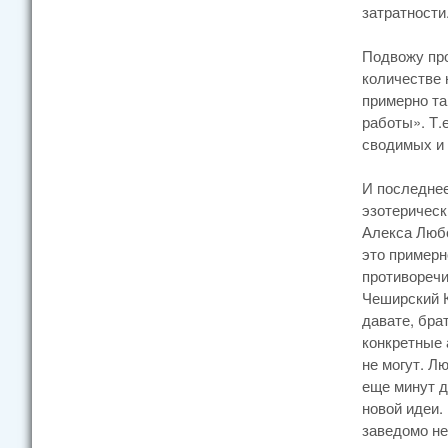
затратности.
Подвожу про
количестве 
примерно та
работы». Т.
сводимых и
И последнее
эзотерическ
Алекса Любо
это примерн
противоречи
Чеширский К
давате, бра
конкретные 
не могут. Л
еще минут д
новой идеи.
заведомо не