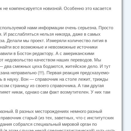
ак не компенсируется новизной. Особенно это касается
используемой нами информации очень серьезна. Просто
я. И расслабляться нельзя никогда, даже в самых
за. Делали мы проект. Измеряли количество лития в
 найти все возможные и невозможные источники
авили в Бостон редактору. А с американскими
ют недовольство качеством наших переводов. Мы
 два смежных цеха бодаются, житейское дело. И тут
ана неправильно (!!!). Первая реакция предсказуемо-
ь в науку. Вон — справочник на столе лежит, трижды
сом страницу из своего справочника. А там другая
ияет никак, однако сам факт возмутителен. У них там
 разный. В разных месторождениях немного разный
правочник старый (из тех, заветных, что с институтских
здания собрался специальный мировой орган по
й (в этом случае некой среднестатистической) чуть-чуть