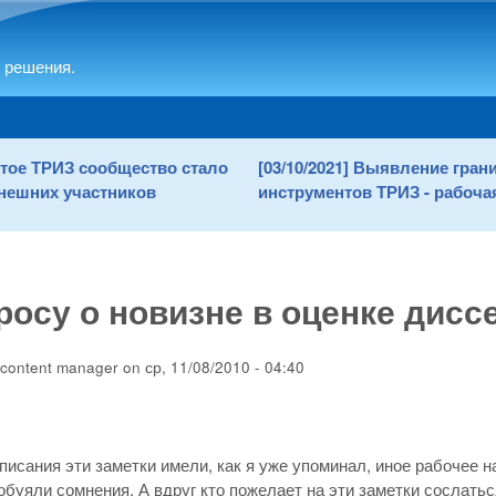
Skip to main content
 решения.
рытое ТРИЗ сообщество стало
[03/10/2021] Выявление гра
нешних участников
инструментов ТРИЗ - рабочая
росу о новизне в оценке дис
content manager
on
ср, 11/08/2010 - 04:40
писания эти заметки имели, как я уже упоминал, иное рабочее н
обуяли сомнения. А вдруг кто пожелает на эти заметки сослать