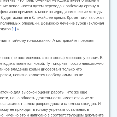
ние вепольности путем перехода к рабочему органу в
ффективно применять магнитогидродинамические методы
 будет испытан в ближайшее время. Кроме того, высокая
выполняемых операций. Возможно лечение зубов (включая
дугов.
[1]
»
упил к тайному голосованию. А мы давайте прервем
нного (не постесняюсь этого слова) мирового уровня». В
тодика является новой. Тут спорить просто невозможно.
нное владение коими диссертант только что
бразом, новизна является необходимым, но не
аточно для высокой оценки работы. Что же еще
сти, наша область деятельности имеет отличие от
 зависимость электропроводности сложных оксидов. И
кому не приходит в голову упрекать остальных в
нно, именно это и написано в соответствующем документе