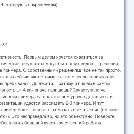
4, цитирую с сокращением):
ов.»
ективность. Первым делом хочется схватиться за
ктические результаты могут быть двух видов — решения,
е примера. С собственными решениями все не так просто.
ательно объясняют стоимость этого вопроса лично для
ы пребывания. До десяти. Поэтому и пишем в самом
вность...» А как иначе напишешь? Зачастую легче
описания примера на достаточном уровне детальности
езентации удастся рассказать 2-3 примера. И тут
 пример может полностью смазать впечатление (см. мои
ток). Это несправедливо, но это объективно. Поверьте,
 обесценить большой кусок качественной работы.