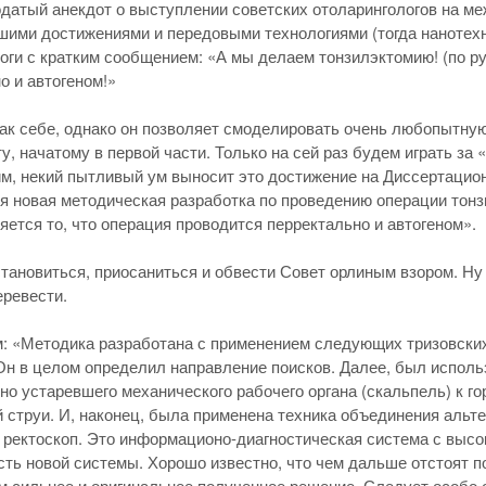
датый анекдот о выступлении советских отоларингологов на м
шими достижениями и передовыми технологиями (тогда нанотехн
оги с кратким сообщением: «А мы делаем тонзилэктомию! (по р
о и автогеном!»
ак себе, однако он позволяет смоделировать очень любопытну
у, начатому в первой части. Только на сей раз будем играть за 
м, некий пытливый ум выносит это достижение на Диссертацио
я новая методическая разработка по проведению операции то
яется то, что операция проводится перректально и автогеном».
становиться, приосаниться и обвести Совет орлиным взором. Ну
еревести.
 «Методика разработана с применением следующих тризовских
Он в целом определил направление поисков. Далее, был испол
но устаревшего механического рабочего органа (скальпель) к г
й струи. И, наконец, была применена техника объединения альт
ректоскоп. Это информационо-диагностическая система с выс
ть новой системы. Хорошо известно, что чем дальше отстоят 
м сильнее и оригинальнее полученное решение. Следует особо 