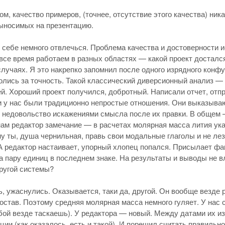
ом, качество примеров, (точнее, отсутствие этого качества) ник
ыносимых на презентацию.
 себе немного отвлечься. Проблема качества и достоверности 
 все время работаем в разных областях — какой проект досталс
лучаях. Я это накрепко запомнил после одного изрядного конфу
олись за точность. Такой классический диверсионный анализ —
й. Хороший проект получился, добротный. Написали отчет, отпр
 у нас были традиционно непростые отношения. Они выказыва
недовольство искажениями смысла после их правки. В общем —
ам редактор замечание — в расчетах молярная масса лития указ
у ты, душа чернильная, правь свои модальные глаголы и не лез
А редактор настаивает, упорный хлопец попался. Присылает фак
а пару единиц в последнем знаке. На результаты и выводы не вл
другой системы?
, ужаснулись. Оказывается, таки да, другой. Он вообще везде
остав. Поэтому средняя молярная масса немного гуляет. У нас с
бой везде таскаешь). У редактора — новый. Между датами их и
ции (как оказалось, есть и такой). И порешил считать правильно