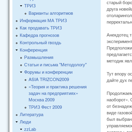
старый боро
ТРИЗ
друга новей
Варианты алгоритмов
отоларингол
Информация МА ТРИЗ
перректальн
Как продавать ТРИЗ
Анекдотец т
Кафедра прогнозов
эксперимент
Контрольный гвоздь
Предположи
Конференция
предлагаетс
Размышления
методик явл
Статьи и письма "Методологу"
Форумы и конференции
Тут впору о
ASIA TRIZCON2009
дайте дух п
«Теория и практика решения
задач на предприятиях»
Продолжаем:
Москва 2009
наоборот». 
от безнадеж
ТРИЗ Фест 2009
виде газово
Литература
был выбран 
Люди
управляемос
zzLab
системы, те