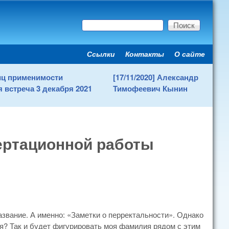
Поиск
Форма поиска
Ссылки
Контакты
О сайте
Secondary menu
ниц применимости
[17/11/2020] Александр
 встреча 3 декабря 2021
Тимофеевич Кынин
сертационной работы
азвание. А именно: «Заметки о перректальности». Однако
ся? Так и будет фигурировать моя фамилия рядом с этим