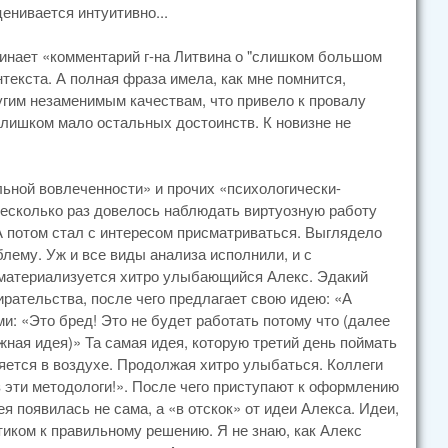
ценивается интуитивно...
минает «комментарий г-на Литвина о "слишком большом
нтекста. А полная фраза имела, как мне помнится,
гим незаменимым качествам, что привело к провалу
 слишком мало остальных достоинств. К новизне не
ьной вовлеченности» и прочих «психологически-
 Несколько раз довелось наблюдать виртуозную работу
А потом стал с интересом присматриваться. Выглядело
блему. Уж и все виды анализа исполнили, и с
 материализуется хитро улыбающийся Алекс. Эдакий
рательства, после чего предлагает свою идею: «А
и: «Это бред! Это не будет работать потому что (далее
жная идея)» Та самая идея, которую третий день поймать
яется в воздухе. Продолжая хитро улыбаться. Коллеги
з эти методологи!». После чего приступают к оформлению
я появилась не сама, а «в отскок» от идеи Алекса. Идеи,
иком к правильному решению. Я не знаю, как Алекс