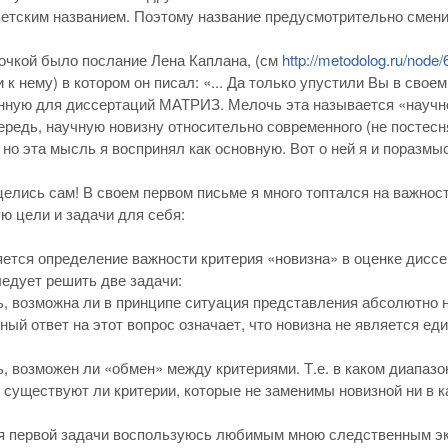
етским названием. Поэтому название предусмотрительно смени
очкой было послание Лена Каплана, (см
http://metodolog.ru/node/
 к нему) в котором он писал: «... Да только упустили Вы в сво
ную для диссертаций МАТРИЗ. Мелочь эта называется «научной
ередь, научную новизну относительно современного (не постесняю
, но эта мысль я воспринял как основную. Вот о ней я и поразмы
елись сам! В своем первом письме я много топтался на важнос
 цели и задачи для себя:
ется определение важности критерия «новизна» в оценке диссе
ледует решить две задачи:
, возможна ли в принципе ситуация представления абсолютно н
ый ответ на этот вопрос означает, что новизна не является ед
, возможен ли «обмен» между критериями. Т.е. в каком диапаз
 существуют ли критерии, которые не заменимы новизной ни в к
я первой задачи воспользуюсь любимым мною следственным эк