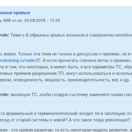
разные кривые
by
ABB
on
вс, 24/08/2008 - 15:35
ote:
Тема о S-образных кривых возникла в совершенно неподхо
, верно. Только эта тема не только в дискуссии о приемах, но 
metodolog.ru/node/37
. А если прочитать сначала ветку о приемах,
ло в том, что некоторые, а может быть, и все параметры ТС, обр
повых приемов разрешения ТП, могут использоваться и использ
ергии, освещенность, мощность, производительность, вес и др.
ote:
эволюция ТС, когда старую систему заменяет новая сис
то формальный и терминологический: входит ли в эволюцию эта
еход от старой системы к новой? А что такое тогда революция?
вая - это кривая развития, то есть некоторая модель развития