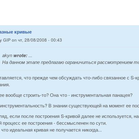
разные кривые
by
GIP
on
чт, 28/08/2008 - 00:43
akyn
wrote:
...
На данном этапе предлагаю ограничиться рассмотрением то
авляется, что прежде чем обсуждать что-либо связанное с S-к
ания.
 ее вообще строить-то? Она что - инструментальная панацея?
е инструментальность? В знании существующей на момент ее п
ляд, если после построения S-кривой далее не используется, н
 процесс ее построения - бессмысленен по сути.
 что идеальная кривая не получается никогда...