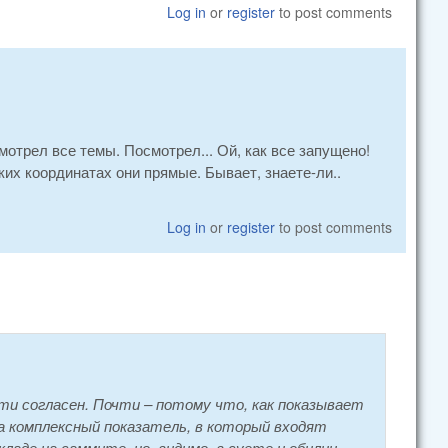
Log in
or
register
to post comments
мотрел все темы. Посмотрел... Ой, как все запущено!
их координатах они прямые. Бывает, знаете-ли..
Log in
or
register
to post comments
ти согласен. Почти – потому что, как показывает
 а комплексный показатель, в который входят
аде на саммите, но, видимо, в суете и обилии