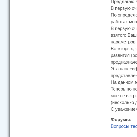
Предлагаю в
В первую оч
По определе
работах мно
В первую оч
взятого Ваш
параметров 
Во-вторых, 
развития (р
предназначе
Эта классиф
представлен
На данном э
Теперь по п
мне не встр
(несколько 
С уважением
Форумы:
Вопросы те