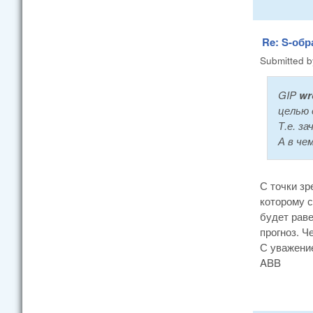
Re: S-об
Submitted 
GIP
wr
целью 
Т.е. з
А в че
С точки з
которому с
будет раве
прогноз. Ч
С уважени
ABB