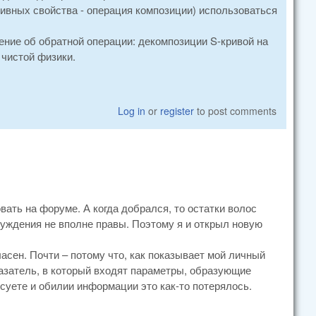
ативных свойства - операция композиции) использоваться
ение об обратной операции: декомпозиции S-кривой на
 чистой физики.
Log in
or
register
to post comments
овать на форуме. А когда добрался, то остатки волос
суждения не вполне правы. Поэтому я и открыл новую
асен. Почти – потому что, как показывает мой личный
казатель, в который входят параметры, образующие
 суете и обилии информации это как-то потерялось.