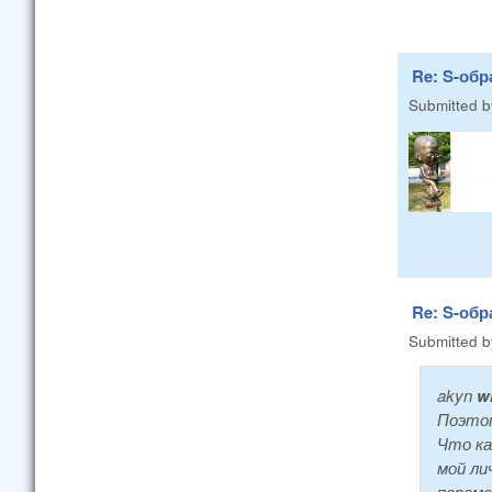
Re: S-об
Submitted 
Re: S-об
Submitted 
akyn
wr
Поэтом
Что ка
мой ли
параме