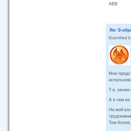
АВВ
Re: S-об
Submitted 
Мне предст
использов
Т.е. зачем
А в чем е
На мой взг
трудоемкий
Тем более,