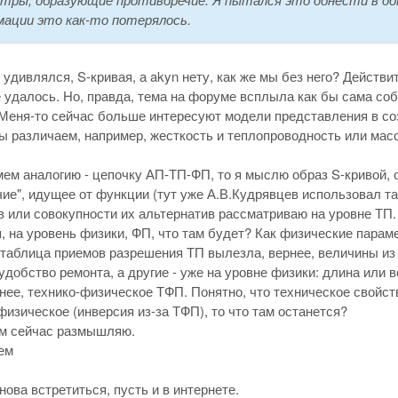
ации это как-то потерялось.
м удивлялся, S-кривая, а akyn нету, как же мы без него? Действ
 удалось. Но, правда, тема на форуме всплыла как бы сама собой
Меня-то сейчас больше интересуют модели представления в соз
 различаем, например, жесткость и теплопроводность или массу
ем аналогию - цепочку АП-ТП-ФП, то я мыслю образ S-кривой, 
ие", идущее от функции (тут уже А.В.Кудрявцев использовал та
 или совокупности их альтернатив рассматриваю на уровне ТП. 
, на уровень физики, ФП, что там будет? Как физические пара
таблица приемов разрешения ТП вылезла, вернее, величины из не
удобство ремонта, а другие - уже на уровне физики: длина или 
нее, технико-физическое ТФП. Понятно, что техническое свойст
физическое (инверсия из-за ТФП), то что там останется?
ем сейчас размышляю.
ем
снова встретиться, пусть и в интернете.