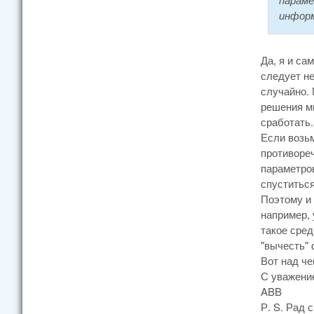
информ
Да, я и са
следует не
случайно. 
решения мы
сработать.
Если возьм
противореч
параметров
спуститься
Поэтому и 
например, 
такое сред
"вычесть" 
Вот над ч
С уважени
ABB
Р. S. Рад 