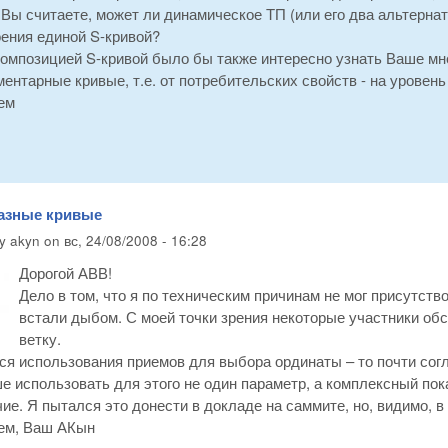
к Вы считаете, может ли динамическое ТП (или его два альтерн
оения единой S-кривой?
композицией S-кривой было бы также интересно узнать Ваше мн
ентарные кривые, т.е. от потребительских свойств - на уровень
ем
разные кривые
by
akyn
on
вс, 24/08/2008 - 16:28
Дорогой АВВ!
Дело в том, что я по техническим причинам не мог присутств
встали дыбом. С моей точки зрения некоторые участники об
ветку.
ся использования приемов для выбора ординаты – то почти согл
е использовать для этого не один параметр, а комплексный по
ие. Я пытался это донести в докладе на саммите, но, видимо, в
ем, Ваш АКын