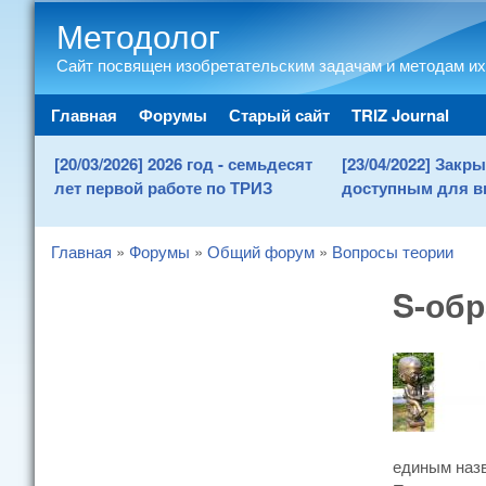
Методолог
Сайт посвящен изобретательским задачам и методам их
Main menu
Главная
Форумы
Старый сайт
TRIZ Journal
[20/03/2026] 2026 год - семьдесят
[23/04/2022] Зак
лет первой работе по ТРИЗ
доступным для в
Главная
»
Форумы
»
Общий форум
»
Вопросы теории
You are here
S-об
единым назв