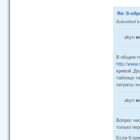
Re: S-об
Submitted 
akyn
wr
В общем-то
http://www.
кривой. Де
таблице ти
затраты эн
akyn
wr
Вопрос чис
только пер
Если S-кри