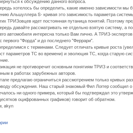
ернуться к обсуждению данного вопроса.
ередь хотелось бы определить, какие именно зависимости мы 
нию Альшуллера S- кривая это зависимость параметра системы о
гих ТРИЗовцев идет постоянная путаница понятий. Поэтому пр
ередь давайте рассматривать не отдельно взятую систему, а по
его автомобиля интересна только Вам лично. А ТРИЗ-экспертов 
с первого "Форда" и до последнего "Феррари".
определимся с терминами. Следует отличать кривые роста (ув
ост параметров ТС во времени) и эволюция ТС, когда старую си
ние.
икация не противоречит основным понятиям ТРИЗ и соответст
ным в работах зарубежных авторов.
тапе предлагаю ограничиться рассмотрением только кривых раз
оводу обсуждения. Наш старый знакомый Фил Логгер сообщил о 
ечалось ни одного примера, который бы подтверждал это утвер
десятков оцифрованных графиков) говорит об обратном.
, akyn
ории