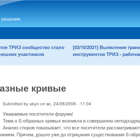
Skip to main content
 решения.
рытое ТРИЗ сообщество стало
[03/10/2021] Выявление гра
нешних участников
инструментов ТРИЗ - рабочая
разные кривые
Submitted by
akyn
on
вс, 24/08/2008 - 11:04
Уважаемые посетители форума!
Тема о S-образных кривых возникла в совершенно неподходящ
Анализ споров показывает, что все посетители рассматриваю
анием. Причем, дошло уже до отрицания существования S-обра