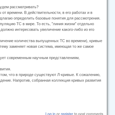
будем рассматривать?
т времени. В действительности, в его работах и в
едлагаю определить базовые понятия для рассмотрения.
пуляцию ТС в мире. То есть, "линия жизни" отдельно
должно интересовать увеличение какого-либо из его
еличение количества выпущенных ТС во времени), кривые
стему заменяет новая система, имеющая то же самое
вует современным научным представлениям,
вития.
том, что в природе существуют Л-кривые. К сожалению,
ждение. Напротив, собранная коллекция кривых развития
Log in
or
register
to post comments