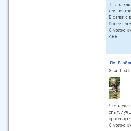
ТП, то, ка
для постр
В связи с 
более элем
С уважени
ABB
Re: S-об
Submitted 
Что касает
опыт, лучш
противореч
С уважени