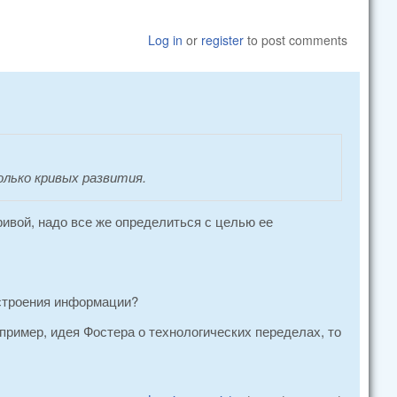
Log in
or
register
to post comments
лько кривых развития.
ривой, надо все же определиться с целью ее
остроения информации?
апример, идея Фостера о технологических переделах, то