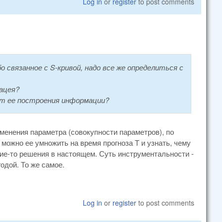
Log in
or
register
to post comments
связанное с S-кривой, надо все же определиться с
ацея?
т ее построения информации?
енения параметра (совокупности параметров), по
 можно ее умножить на время прогноза T и узнать, чему
кие-то решения в настоящем. Суть инструментальности -
одой. То же самое.
Log in
or
register
to post comments