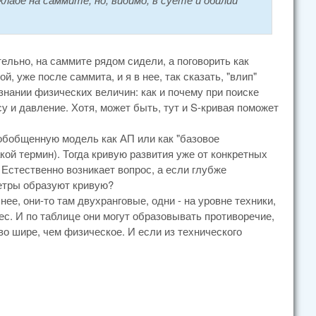
ительно, на саммите рядом сидели, а поговорить как
, уже после саммита, и я в нее, так сказать, "влип"
нании физических величин: как и почему при поиске
 и давление. Хотя, может быть, тут и S-кривая поможет
обобщенную модель как АП или как "базовое
кой термин). Тогда кривую развития уже от конкретных
Естественно возникает вопрос, а если глубже
метры образуют кривую?
е, они-то там двухранговые, одни - на уровне техники,
вес. И по таблице они могут образовывать противоречие,
во шире, чем физическое. И если из технического