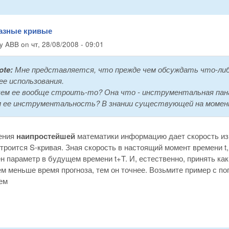
разные кривые
by
ABB
on
чт, 28/08/2008 - 09:01
ote:
Мне представляется, что прежде чем обсуждать что-либо 
ее использования.
ачем ее вообще строить-то? Она что - инструментальная пан
м ее инструментальность? В знании существующей на момен
рения
наипростейшей
математики информацию дает скорость изм
троится S-кривая. Зная скорость в настоящий момент времени t,
н параметр в будущем времени t+T. И, естественно, принять ка
ем меньше время прогноза, тем он точнее. Возьмите пример с пог
ем