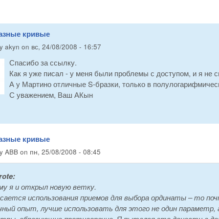
разные кривые
by
akyn
on
вс, 24/08/2008 - 16:57
Спасибо за ссылку.
Как я уже писал - у меня были проблемы с доступом, и я не с
А у Мартино отличные S-бразки, только в полулогарифмическ
С уважением, Ваш АКын
разные кривые
by
ABB
on
пн, 25/08/2008 - 08:45
ote:
у я и открыл новую ветку.
сается использования приемов для выбора ординаты – то поч
чный опыт, лучше использовать для этого не один параметр,
тры, образующие противоречие. Я пытался это донести в докл