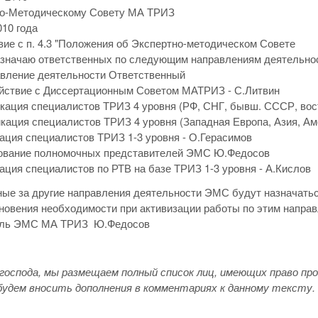
но-Методическому Совету МА ТРИЗ
010 года
вие с п. 4.3 "Положения об Экспертно-методическом Совете
значаю ответственных по следующим направлениям деятельно
авление деятельности Ответственный
ействие с Диссертационным Советом МАТРИЗ - С.Литвин
кация специалистов ТРИЗ 4 уровня (РФ, СНГ, бывш. СССР, вос
кация специалистов ТРИЗ 4 уровня (Западная Европа, Азия, Ам
ация специалистов ТРИЗ 1-3 уровня - О.Герасимов
рование полномочных представителей ЭМС Ю.Федосов
ация специалистов по РТВ на базе ТРИЗ 1-3 уровня - А.Кислов
ые за другие направления деятельности ЭМС будут назначатьс
новения необходимости при активизации работы по этим напра
ель ЭМС МА ТРИЗ Ю.Федосов
господа, мы размещаем полный список лиц, имеющих право 
будем вносить дополнения в комментариях к данному тексту.