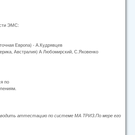
сти ЭМС:
точная Европа) - А.Кудрявцев
ерика, Австралия) А Любомирский, С.Яковенко
я по
влениям.
проводить аттестацию по системе МА ТРИЗ.
По мере его