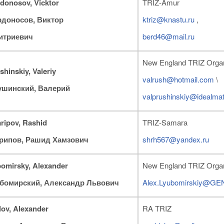
donosov
, Vicktor
TRIZ-Amur
доносов, Виктор
ktriz@knastu.ru
,
итриевич
berd46@mail.ru
New England TRIZ Organ
shinskiy, Valeriy
valrush@hotmail.com
\
ушинский, Валерий
valprushinskiy@idealmat
ripov, Rashid
TRIZ-Samara
рипов
,
Рашид
Хамзович
shrh567@yandex.ru
omirsky
, Alexander
New England TRIZ Organ
бомирский, Александр Львович
Alex.Lyubomirskiy@GE
lov, Alexander
RA TRIZ