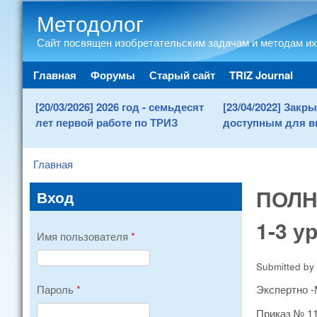
Методолог
Сайт посвящен изобретательским задачам и методам их
Main menu
Главная
Форумы
Старый сайт
TRIZ Journal
[20/03/2026] 2026 год - семьдесят
[23/04/2022] Зак
лет первой работе по ТРИЗ
доступным для в
Главная
You are here
ПОЛН
Вход
1-3 у
Имя пользователя
*
Submitted by
Экспертно -
Пароль
*
Приказ № 11