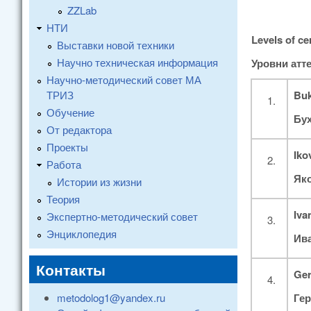
ZZLab
НТИ
Levels of cer
Выставки новой техники
Научно техническая информация
Уровни атт
Научно-методический совет МА
ТРИЗ
Bu
Обучение
Бух
От редактора
Проекты
Iko
Работа
Яко
Истории из жизни
Теория
Iva
Экспертно-методический совет
Энциклопедия
Ива
Контакты
Ger
metodolog1@yandex.ru
Гер