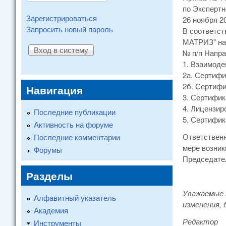
по Эксперт
Зарегистрироваться
26 ноября 2
Запросить новый пароль
В соответст
МАТРИЗ" на
№ п/п Напр
1. Взаимод
2а. Сертифи
2б. Сертифи
Навигация
3. Сертифик
4. Лицензи
Последние публикации
5. Сертифик
Активность на форуме
Ответственн
Последние комментарии
мере возник
Форумы
Председат
Разделы
Уважаемые 
Алфавитный указатель
изменения, 
Академия
Редактор
Инструменты