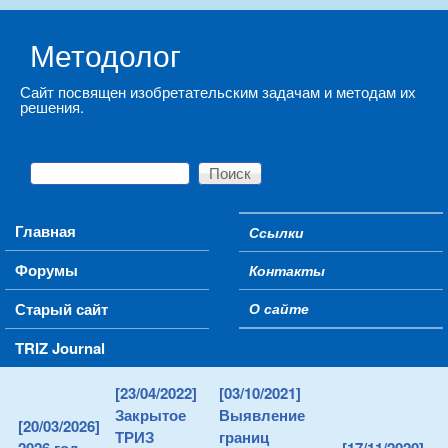
Skip to main content
Методолог
Сайт посвящен изобретательским задачам и методам их
решения.
Поиск
Форма поиска
Main menu
Главная
Ссылки
Secondary menu
Форумы
Контакты
Старый сайт
О сайте
TRIZ Journal
[23/04/2022]
[03/10/2021]
Закрытое
Выявление
[20/03/2026]
ТРИЗ
границ