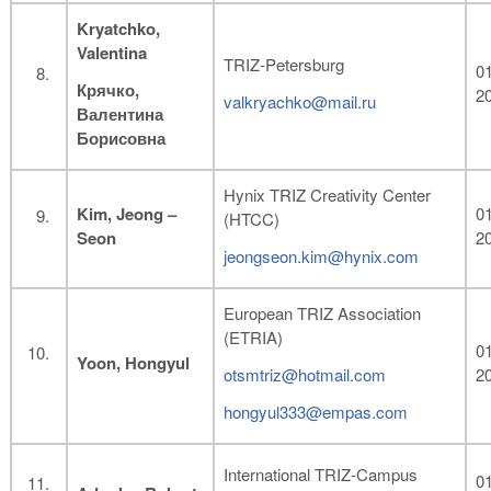
Kryatchko
,
Valentina
TRIZ-Petersburg
01
Крячко,
2
valkryachko@mail.ru
Валентина
Борисовна
Hynix TRIZ Creativity Center
Kim, Jeong –
01
(HTCC)
Seon
2
jeongseon.kim@hynix.com
European TRIZ Association
(ETRIA)
01
Yoon, Hongyul
otsmtriz@hotmail.com
2
hongyul333@empas.com
International TRIZ-Campus
01