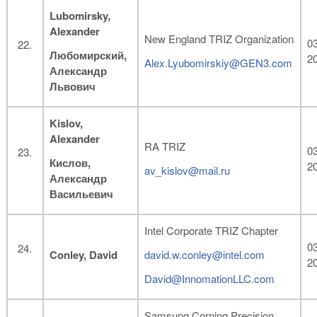
Lubomirsky
,
Alexander
New England TRIZ Organization
03
Любомирский,
2
Alex.Lyubomirskiy@GEN3.com
Александр
Львович
Kislov,
Alexander
RA TRIZ
03
Кислов,
2
av_kislov@mail.ru
Александр
Васильевич
Intel Corporate TRIZ Chapter
03
Conley, David
david.w.conley@intel.com
2
David@InnomationLLC.com
Samsung Corning Precision