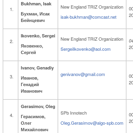
Bukhman
, Isak
New England TRIZ Organization
00
Бухман, Исак
2
isak-bukhman@comcast.net
Бейнцевич
Ikovenko
, Sergei
New England TRIZ Organization
0
Яковенко,
2
SergeiIkovenko@aol.com
Сергей
Ivanov
, Genadiy
genivanov@gmail.com
00
Иванов,
2
Генадий
Иванович
Gerasimov
, Oleg
SPb Innotech
00
Герасимов,
2
Олег
Oleg.Gerasimov@algo-spb.com
Михайлович