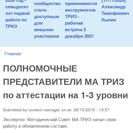
2026 год -
[17/11/2020]
сообщество
применимости
семьдесят
Александр
стало
инструментов
лет первой
Тимофеевич
доступным
ТРИЗ -
работе по
Кынин
для
рабочая
ТРИЗ
внешних
встреча 3
участников
декабря 2021
Главная
You are here
ПОЛНОМОЧНЫЕ
ПРЕДСТАВИТЕЛИ МА ТРИЗ
по аттестации на 1-3 уровни
Submitted by
content manager
on
вт, 26/10/2010 - 13:57
Экспертно -Методический Совет МА ТРИЗ начал свою
работу в обновленном составе.