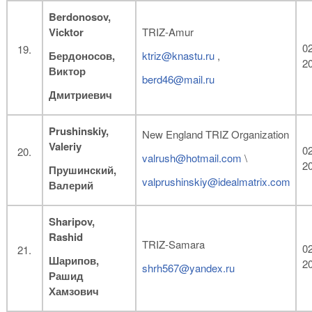
Berdonosov
,
Vicktor
TRIZ-Amur
02
Бердоносов,
ktriz@knastu.ru
,
2
Виктор
berd46@mail.ru
Дмитриевич
Prushinskiy,
New England TRIZ Organization
Valeriy
02
valrush@hotmail.com
\
2
Прушинский,
valprushinskiy@idealmatrix.com
Валерий
Sharipov,
Rashid
TRIZ-Samara
02
Шарипов
,
2
shrh567@yandex.ru
Рашид
Хамзович