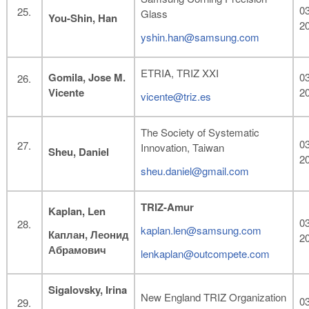
03
Glass
You-Shin, Han
2
yshin.han@samsung.com
ETRIA, TRIZ XXI
Gomila, Jose M.
03
Vicente
2
vicente@triz.es
The Society of Systematic
03
Innovation, Taiwan
Sheu, Daniel
2
sheu.daniel@gmail.com
TRIZ
-
Amur
Kaplan
,
Len
03
kaplan.len@samsung.com
Каплан, Леонид
2
Абрамович
lenkaplan@outcompete.com
Sigalovsky, Irina
New England TRIZ Organization
03