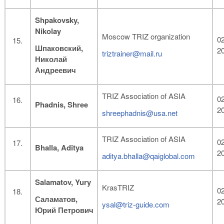
Shpakovsky
,
Nikolay
Moscow TRIZ organization
02
Шпаковский,
2
triztrainer@mail.ru
Николай
Андреевич
TRIZ Association of ASIA
02
Phadnis, Shree
2
shreephadnis@usa.net
TRIZ Association of ASIA
02
Bhalla, Aditya
2
aditya.bhalla@qaiglobal.com
Salamatov, Yury
KrasTRIZ
02
Саламатов,
2
ysal@triz-guide.com
Юрий
Петрович