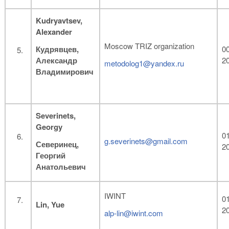
Kudryavtsev
,
Alexander
Moscow TRIZ organization
Кудрявцев,
00
Александр
2
metodolog1@yandex.ru
Владимирович
Severinets
,
Georgy
01
g.severinets@gmail.com
Северинец,
2
Георгий
Анатольевич
IWINT
01
Lin, Yue
2
alp-lin@iwint.com