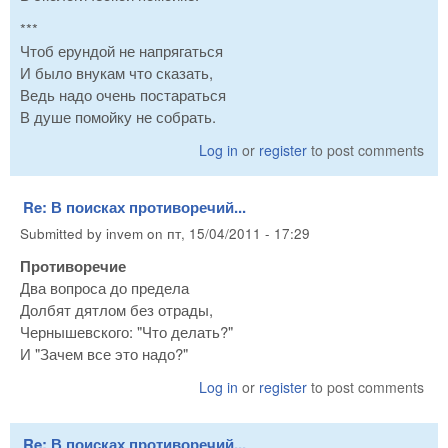
***
Чтоб ерундой не напрягаться
И было внукам что сказать,
Ведь надо очень постараться
В душе помойку не собрать.
Log in
or
register
to post comments
Re: В поисках противоречий...
Submitted by
invem
on
пт, 15/04/2011 - 17:29
Противоречие
Два вопроса до предела
Долбят дятлом без отрады,
Чернышевского: "Что делать?"
И "Зачем все это надо?"
Log in
or
register
to post comments
Re: В поисках противоречий...