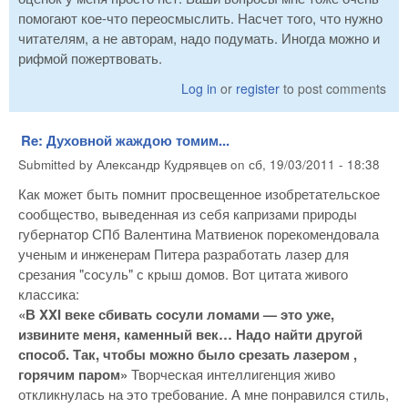
помогают кое-что переосмыслить. Насчет того, что нужно
читателям, а не авторам, надо подумать. Иногда можно и
рифмой пожертвовать.
Log in
or
register
to post comments
Re: Духовной жаждою томим...
Submitted by
Александр Кудрявцев
on
сб, 19/03/2011 - 18:38
Как может быть помнит просвещенное изобретательское
сообщество, выведенная из себя капризами природы
губернатор СПб Валентина Матвиенок порекомендовала
ученым и инженерам Питера разработать лазер для
срезания "сосуль" с крыш домов. Вот цитата живого
классика:
«В XXI веке сбивать сосули ломами — это уже,
извините меня, каменный век… Надо найти другой
способ. Так, чтобы можно было срезать лазером ,
горячим паром»
Творческая интеллигенция живо
откликнулась на это требование. А мне понравился стиль,