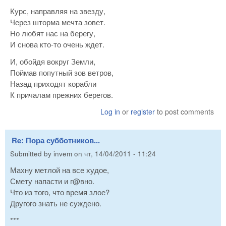
Курс, направляя на звезду,
Через шторма мечта зовет.
Но любят нас на берегу,
И снова кто-то очень ждет.
И, обойдя вокруг Земли,
Поймав попутный зов ветров,
Назад приходят корабли
К причалам прежних берегов.
Log in
or
register
to post comments
Re: Пора субботников...
Submitted by
invem
on
чт, 14/04/2011 - 11:24
Махну метлой на все худое,
Смету напасти и г@вно.
Что из того, что время злое?
Другого знать не суждено.
***