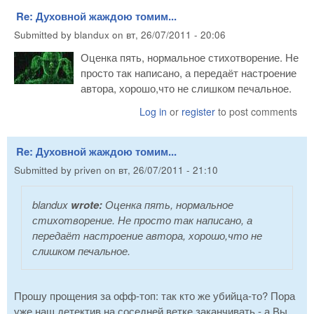
Re: Духовной жаждою томим...
Submitted by
blandux
on
вт, 26/07/2011 - 20:06
Оценка пять, нормальное стихотворение. Не
просто так написано, а передаёт настроение
автора, хорошо,что не слишком печальное.
Log in
or
register
to post comments
Re: Духовной жаждою томим...
Submitted by
priven
on
вт, 26/07/2011 - 21:10
blandux
wrote:
Оценка пять, нормальное
стихотворение. Не просто так написано, а
передаёт настроение автора, хорошо,что не
слишком печальное.
Прошу прощения за офф-топ: так кто же убийца-то? Пора
уже наш детектив на соседней ветке заканчивать - а Вы