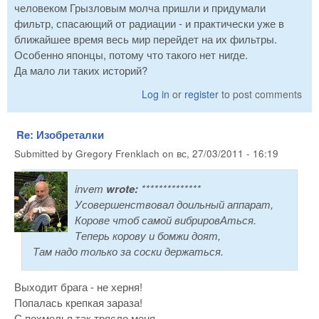
человеком Грызловым молча пришли и придумали
фильтр, спасающий от радиации - и практически уже в
ближайшее время весь мир перейдет на их фильтры.
Особенно японцы, потому что такого нет нигде.
Да мало ли таких историй?
Log in
or
register
to post comments
Re: Изобреталки
Submitted by
Gregory Frenklach
on
вс, 27/03/2011 - 16:19
invem
wrote:
**************
Усовершенствовал доильный аппарат,
Корове чтоб самой вибрировАться.
Теперь корову и бомжи доят,
Там надо только за соски держаться.
Выходит брага - не херня!
Попалась крепкая зараза!
С похмелья так трясло меня -