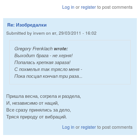
Log in
or
register
to post comments
Re: Изобредалки
Submitted by
invem
on
вт, 29/03/2011 - 16:02
Gregory Frenklach
wrote:
Выходит брага - не херня!
Попалась крепкая зараза!
С похмелья так трясло меня -
Пока посцал кончал три раза...
Пришла весна, согрела и раздела,
И, независимо от наций,
Все сразу принялись за дело,
Тряся природу от вибраций.
Log in
or
register
to post comments