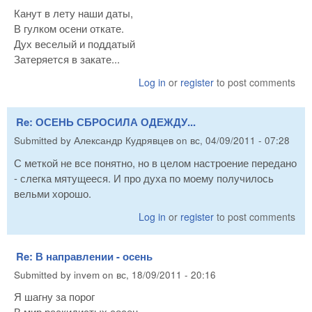
Канут в лету наши даты,
В гулком осени откате.
Дух веселый и поддатый
Затеряется в закате...
Log in
or
register
to post comments
Re: ОСЕНЬ СБРОСИЛА ОДЕЖДУ...
Submitted by
Александр Кудрявцев
on
вс, 04/09/2011 - 07:28
С меткой не все понятно, но в целом настроение передано
- слегка мятущееся. И про духа по моему получилось
вельми хорошо.
Log in
or
register
to post comments
Re: В направлении - осень
Submitted by
invem
on
вс, 18/09/2011 - 20:16
Я шагну за порог
В мир раскидистых сосен,