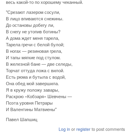
весь какой-то по хорошему чеканный.
"Срезают лазером сосули,
В лицо впиваются снежины.
До остановы добегу ли,
В снегу не утопив ботины?
А дома ждет меня тарела,
Тарела гречи с белой булой;
В ногах — резиновая грела,
И тапы мягкие под стулом.
В железной бане — две селеды,
Торчат оттуда ложа с вилой.
Есть рюма и бутыла с водой,
Она обед мой завершила.
Я в кружу положу завары,
Раскрою «Кобзаря» Шевчены —
Поэта уровня Петрары
И Валентины Матвиены"
Павел Шапшиц
Log in
or
register
to post comments