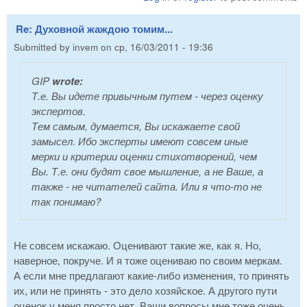
Re: Духовной жаждою томим...
Submitted by
invem
on
ср, 16/03/2011 - 19:36
GIP
wrote:
Т.е. Вы идете привычным путем - через оценку
экспертов.
Тем самым, думается, Вы искажаете свой
замысел. Ибо эксперты имеют совсем иные
мерки и критерии оценки стихотворений, чем
Вы. Т.е. они будят свое мышление, а не Ваше, а
также - не читателей сайта. Или я что-то не
так понимаю?
Не совсем искажаю. Оценивают такие же, как я. Но,
наверное, покруче. И я тоже оцениваю по своим меркам.
А если мне предлагают какие-либо изменения, то принять
их, или не принять - это дело хозяйское. А другого пути
оценок у меня просто нет. Ваши вопросы мне тоже очень