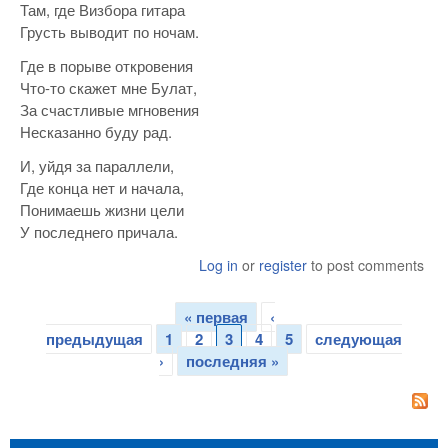
Там, где Визбора гитара
Грусть выводит по ночам.
Где в порыве откровения
Что-то скажет мне Булат,
За счастливые мгновения
Несказанно буду рад.
И, уйдя за параллели,
Где конца нет и начала,
Понимаешь жизни цели
У последнего причала.
Log in
or
register
to post comments
« первая
‹
Страницы
предыдущая
1
2
3
4
5
следующая
›
последняя »