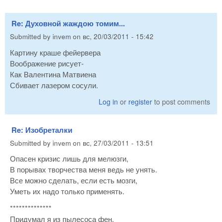
Re: Духовной жаждою томим...
Submitted by
invem
on
вс, 20/03/2011 - 15:42
Картину краше фейервера
Воображение рисует-
Как Валентина Матвиена
Сбивает лазером сосули.
Log in
or
register
to post comments
Re: Изобреталки
Submitted by
invem
on
вс, 27/03/2011 - 13:51
Опасен кризис лишь для мелюзги,
В порывах творчества меня ведь не унять.
Все можно сделать, если есть мозги,
Уметь их надо только применять.
**************
Придумал я из пылесоса фен,