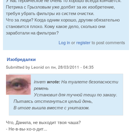
У нас героическое не очень то хорошо всегда кончается.
Петрика с Грызловым уже долбят за их изобретение,
требуя убрать фильтры из систем очистки.
Что за люди? Когда одним хорошо, другим обязательно
становится плохо. Кому какое дело, сколько они
заработали на фильтрах?
Log in
or
register
to post comments
Изобредалки
Submitted by
Leonid
on
пн, 28/03/2011 - 04:35
invem
wrote:
На туалете безопасности
ремень
Установил для тучной тещи по заказу.
Пытаясь отстегнуться целый день,
В итоге вышла вместе с унитазом.
Что, Данила, не выходит твоя чаша?
- Не-в-вы-хо-о-дит...