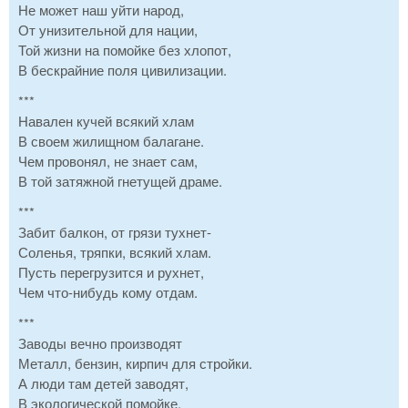
Не может наш уйти народ,
От унизительной для нации,
Той жизни на помойке без хлопот,
В бескрайние поля цивилизации.
***
Навален кучей всякий хлам
В своем жилищном балагане.
Чем провонял, не знает сам,
В той затяжной гнетущей драме.
***
Забит балкон, от грязи тухнет-
Соленья, тряпки, всякий хлам.
Пусть перегрузится и рухнет,
Чем что-нибудь кому отдам.
***
Заводы вечно производят
Металл, бензин, кирпич для стройки.
А люди там детей заводят,
В экологической помойке.