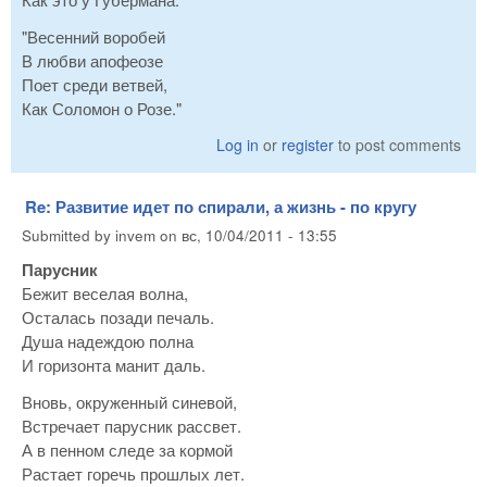
"Весенний воробей
В любви апофеозе
Поет среди ветвей,
Как Соломон о Розе."
Log in
or
register
to post comments
Re: Развитие идет по спирали, а жизнь - по кругу
Submitted by
invem
on
вс, 10/04/2011 - 13:55
Парусник
Бежит веселая волна,
Осталась позади печаль.
Душа надеждою полна
И горизонта манит даль.
Вновь, окруженный синевой,
Встречает парусник рассвет.
А в пенном следе за кормой
Растает горечь прошлых лет.