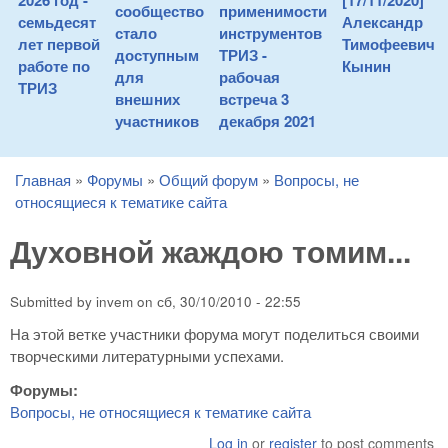
2026 год -
[17/11/2020]
сообщество
применимости
семьдесят
Александр
стало
инструментов
лет первой
Тимофеевич
доступным
ТРИЗ -
работе по
Кынин
для
рабочая
ТРИЗ
внешних
встреча 3
участников
декабря 2021
Главная
»
Форумы
»
Общий форум
»
Вопросы, не
You are here
относящиеся к тематике сайта
Духовной жаждою томим...
Submitted by
invem
on
сб, 30/10/2010 - 22:55
На этой ветке участники форума могут поделиться своими
творческими литературными успехами.
Форумы:
Вопросы, не относящиеся к тематике сайта
Log in
or
register
to post comments