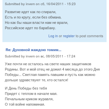
Submitted by
invem
on
сб, 16/04/2011 - 15:23
Развитие идет как по спирали,
Есть и по кругу, если без обмана.
Но как бы наши власти нам не врали,
Российское идет по барабану.
Log in
or
register
to post comments
Re: Духовной жаждою томим...
Submitted by
invem
on
вс, 08/05/2011 - 17:24
Уже почти не осталось на свете наших защитников
Родины. Вот и мой отец не дожил 4 месяца до этого Дня
Победы... Светлая память павшим и пусть как можно
дольше здравствуют те, кто остался!
И День Победы без тебя
Придет с теплом в начале мая.
Печальным криком журавля,
О той войне напоминая.