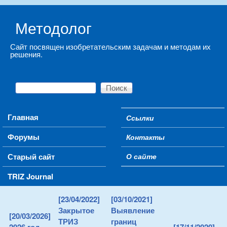
Skip to main content
Методолог
Сайт посвящен изобретательским задачам и методам их
решения.
Поиск
Форма поиска
Main menu
Главная
Ссылки
Secondary menu
Форумы
Контакты
Старый сайт
О сайте
TRIZ Journal
[23/04/2022]
[03/10/2021]
Закрытое
Выявление
[20/03/2026]
ТРИЗ
границ