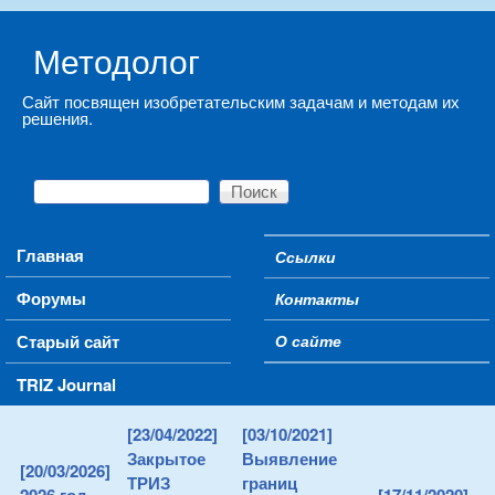
Skip to main content
Методолог
Сайт посвящен изобретательским задачам и методам их
решения.
Поиск
Форма поиска
Main menu
Главная
Ссылки
Secondary menu
Форумы
Контакты
Старый сайт
О сайте
TRIZ Journal
[23/04/2022]
[03/10/2021]
Закрытое
Выявление
[20/03/2026]
ТРИЗ
границ