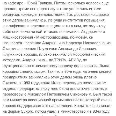
на кафедре - Юрий Травкин. Потом несколько человек еще
прошло, кроме него, практику и тоже увлеклись играми
организационно-деятельностными. Т.е. достаточно широко
этим делом занимались. Из ряда институтов повышения
квалификации перешли специалисты к нам, потому что у
себя они не могли найти такого понимания. Из дорожного
машиностроения - Минстройдормаш, по-моему, он
назывался - перешла Андрияшина Надежда Николаевна, из
Станкина перешел Плужников Александр Иванович.
Плужников хорошо, плотно занимался морфологическим
методами, Андрияшина – по ТРИЗу, АРИЗу, по
функционально-стоимостному анализу вела занятия, была
хорошим специалистом. Так что в 80-е годы на очень многих
предприятиях занимались этим делом очень плотно.
Скажем, в 1983 году, когда Игорь переходил начальником
отдела, предварительно у него были достаточно плотные
переговоры с Михаилом Петровичем Симоновым. Был такой
зам министра авиационной промышленности, который очень
хорошо поддерживал это направление. Когда-то он начинал
на фирме Сухого, потом ушел в министерство и в 83-м году