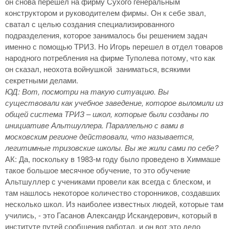
он снова перешел на фирму Сухого генеральным
конструктором и руководителем фирмы. Он к себе звал,
сватал с целью создания специализированного
подразделения, которое занималось бы решением задач
именно с помощью ТРИЗ. Но Игорь перешел в отдел товаров
народного потребления на фирме Туполева потому, что как
он сказал, неохота войнушкой заниматься, всякими
секретными делами.
ЮД: Вот, посмотри на такую ситуацию. Вы
существовали как учебное заведение, которое выломили из
общей система ТРИЗ – школ, которые были созданы по
инициативе Альтшуллера. Параллельно с вами в
московским регионе действовали, что называется,
легитимные тризовские школы. Вы же жили сами по себе?
АК: Да, поскольку в 1983-м году было проведено в Химмаше
такое большое месячное обучение, то это обучение
Альтшуллер с учениками провели как всегда с блеском, и
там нашлось некоторое количество сторонников, создавших
несколько школ. Из наиболее известных людей, которые там
учились, - это Гасанов Александр Искандерович, который в
институте путей сообщения работал, и он вот это дело