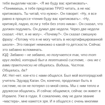
тебе выделим часов». «Я же буду вас критиковать».
«Понимаешь, я тебе предлагаю ТРИЗ читать, а не нас
критиковать. Ты читай, что нужно». Он говорит: «Ну, я все
равно в процессе чтения буду вас критиковать». «Ну,
критикуй, ладно, если у тебя без этого никак». Он сказал, что
должен подумать. Он думал две недели. Через две недели
сказал: «Нет, я не могу». «Почему?». Он сказал смешную
фразу: «Потому что я не могу читать в несертифицированной
школе». Это говорит немножко о какой-то детскости. Сейчас
это забавно вспоминать.
ЮД: Забавно – не забавно, но получается так, что тот
круг людей, который был в легетивной системе, - они же с
вами практически не общались. Видишь, Чистов.
Общались, да?
АК: Нет-нет. кое-кто с нами общался. Был мой волгоградский
учитель Эдуард Каган. Он, конечно, продолжал быть в
системе, но он не потерял со мной связь. Мы с ним тепло и
дружески общались. И сейчас общаемся, сейчас он живет в
Израиле. Уже в годах. К сожалению, ему не дали звание
«мастера», мне кажется зря. И я общался с очень многими