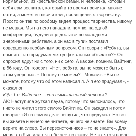
нормальной, из крестьянской семьи. И человека, который
себя сам воспитал, который в то время прочитал многие
сотни, а может и тысячи книг, посвященных творчеству.
Просто он так по особому видел процесс творчества, никому
не мешая. Мы на него нападали, помню, на одной
конференции, будучи еще достаточно молодыми
энергичными ребятами, а он нас в тупик поставил
совершенно необычным вопросом. Он говорит: «Ребята, вы
помните, кто придумал метод фокальных объектов?» Он
спросил вдруг ни с того, ни с сего. А как же, помним. Вайтинг,
в 56 году. Он говорит: «Нет, ребята, вы не можете быть в
этом уверены». « Почему не можем? - Можем». «Вы не
можете, потому что об этом написал я. А я его придумал», -
сказал он.
ЮД: Т.е. Вайтинг – это вымышленный человек?
АК: Наступила жуткая пауза, потому что выяснилось, что
никто не читал этого самого Вайтинга. Он выждал и потом
говорит: «Я на самом деле пошутил, что придумал. Но вот
вы живете и ничего не читаете, ничего не знаете. Вы всему
верите на слово. Вы первоисточников – то не знаете». Для
меня это был удар, я тебе честно скажу. Не то, что я после