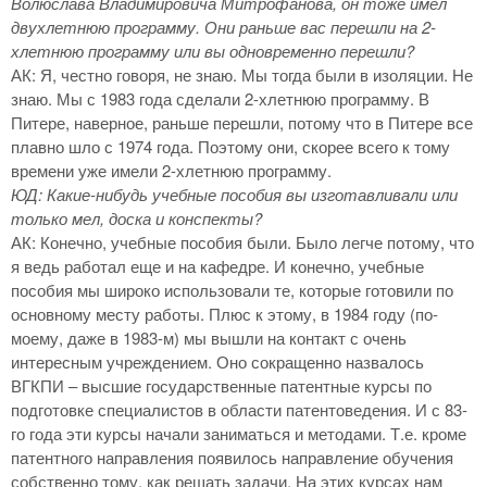
Волюслава Владимировича Митрофанова, он тоже имел
двухлетнюю программу. Они раньше вас перешли на 2-
хлетнюю программу или вы одновременно перешли?
АК: Я, честно говоря, не знаю. Мы тогда были в изоляции. Не
знаю. Мы с 1983 года сделали 2-хлетнюю программу. В
Питере, наверное, раньше перешли, потому что в Питере все
плавно шло с 1974 года. Поэтому они, скорее всего к тому
времени уже имели 2-хлетнюю программу.
ЮД: Какие-нибудь учебные пособия вы изготавливали или
только мел, доска и конспекты?
АК: Конечно, учебные пособия были. Было легче потому, что
я ведь работал еще и на кафедре. И конечно, учебные
пособия мы широко использовали те, которые готовили по
основному месту работы. Плюс к этому, в 1984 году (по-
моему, даже в 1983-м) мы вышли на контакт с очень
интересным учреждением. Оно сокращенно назвалось
ВГКПИ – высшие государственные патентные курсы по
подготовке специалистов в области патентоведения. И с 83-
го года эти курсы начали заниматься и методами. Т.е. кроме
патентного направления появилось направление обучения
собственно тому, как решать задачи. На этих курсах нам