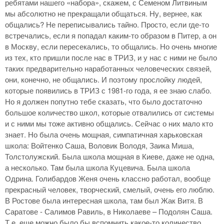
ребятами нашего «набора», скажем, с Семеном Литвиным
мы абсолютно не прекращали общаться. Ну, вернее, как
общались? Не переписывались тайно. Просто, если где-то
встречались, если я попадал каким-то образом в Питер, а он
в Москву, если пересекались, то общались. Но очень многие
из тех, кто пришли после нас в ТРИЗ, и у нас с ними не было
таких предварительно наработанных человеческих связей,
они, конечно, не общались. И поэтому прослойку людей,
которые появились в ТРИЗ с 1981-го года, я ее знаю слабо.
Но я должен попутно тебе сказать, что было достаточно
большое количество школ, которые отвалились от системы
и с ними мы тоже активно общались. Сейчас о них мало кто
знает. Но была очень мощная, симпатичная харьковская
школа: Войтенко Саша, Воловик Володя, Заика Миша,
Толстолужский. Была школа мощная в Киеве, даже не одна,
а несколько. Там была школа Куцевича. Была школа
Одрина. Голибардов Женя очень классно работал, вообще
прекрасный человек, творческий, смелый, очень его люблю.
В Ростове была интересная школа, там был Жак Витя. В
Саратове - Салимов Равиль, в Николаеве – Подолян Саша.
Т.е. еще можно было бы вспомнить какое-то количество