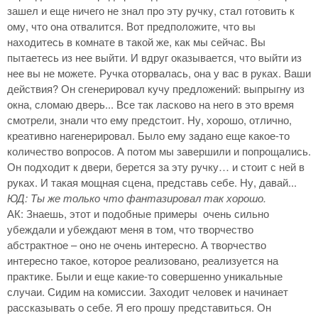
зашел и еще ничего не знал про эту ручку, стал готовить к
ому, что она отвалится. Вот предположите, что вы
находитесь в комнате в такой же, как мы сейчас. Вы
пытаетесь из нее выйти. И вдруг оказывается, что выйти из
нее вы не можете. Ручка оторвалась, она у вас в руках. Ваши
действия? Он сгенерировал кучу предложений: выпрыгну из
окна, сломаю дверь... Все так ласково на него в это время
смотрели, знали что ему предстоит. Ну, хорошо, отлично,
креативно нагенерировал. Было ему задано еще какое-то
количество вопросов. А потом мы завершили и попрощались.
Он подходит к двери, берется за эту ручку… и стоит с ней в
руках. И такая мощная сцена, представь себе. Ну, давай...
ЮД: Ты же только что фантазировал так хорошо.
АК: Знаешь, этот и подобные примеры очень сильно
убеждали и убеждают меня в том, что творчество
абстрактное – оно не очень интересно. А творчество
интересно такое, которое реализовано, реализуется на
практике. Были и еще какие-то совершенно уникальные
случаи. Сидим на комиссии. Заходит человек и начинает
рассказывать о себе. Я его прошу представиться. Он