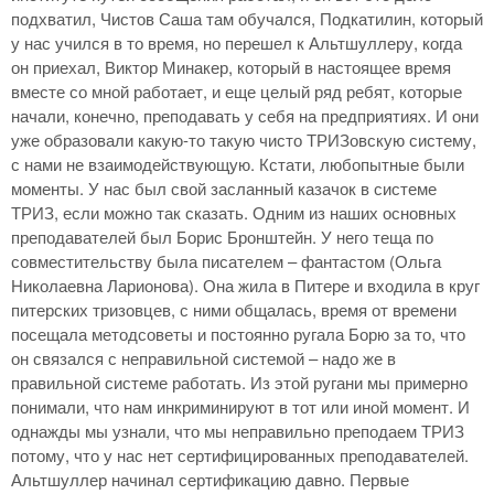
подхватил, Чистов Саша там обучался, Подкатилин, который
у нас учился в то время, но перешел к Альтшуллеру, когда
он приехал, Виктор Минакер, который в настоящее время
вместе со мной работает, и еще целый ряд ребят, которые
начали, конечно, преподавать у себя на предприятиях. И они
уже образовали какую-то такую чисто ТРИЗовскую систему,
с нами не взаимодействующую. Кстати, любопытные были
моменты. У нас был свой засланный казачок в системе
ТРИЗ, если можно так сказать. Одним из наших основных
преподавателей был Борис Бронштейн. У него теща по
совместительству была писателем – фантастом (Ольга
Николаевна Ларионова). Она жила в Питере и входила в круг
питерских тризовцев, с ними общалась, время от времени
посещала методсоветы и постоянно ругала Борю за то, что
он связался с неправильной системой – надо же в
правильной системе работать. Из этой ругани мы примерно
понимали, что нам инкриминируют в тот или иной момент. И
однажды мы узнали, что мы неправильно преподаем ТРИЗ
потому, что у нас нет сертифицированных преподавателей.
Альтшуллер начинал сертификацию давно. Первые