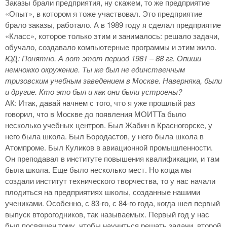
Заказы брали предприятия, ну скажем, то же предприятие
«Опыт», в котором я тоже участвовал. Это предприятие
брало заказы, работало. А в 1989 году я сделал предприятие
«Класс», которое только этим и занималось: решало задачи,
обучало, создавало компьютерные программы и этим жило.
ЮД: Понятно. А вот этот период 1981 – 88 гг. Опиши
немножко окружение. Ты же был не единственным
тризовским учебным заведением в Москве. Наверняка, были
и другие. Кто это был и как они были устроены?
АК: Итак, давай начнем с того, что я уже прошлый раз
говорил, что в Москве до появления МОИТТа было
несколько учебных центров. Был Жабин в Красногорске, у
него была школа. Был Бородастов, у него была школа в
Атомпроме. Был Куликов в авиационной промышленности.
Он преподавал в институте повышения квалификации, и там
была школа. Еще было несколько мест. Но когда мы
создали институт технического творчества, то у нас начали
плодиться на предприятиях школы, созданные нашими
учениками. Особенно, с 83-го, с 84-го года, когда шел первый
выпуск второгодников, так называемых. Первый год у нас
был посвящен тому, чтобы научиться решать задачи, второй