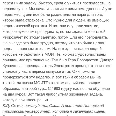
перед ними задачу: быстро, срочно учиться преподавать на
первом курсе. Мы начали занятия с ними немедленно. И уже
через месяц они все были разделены на пары для того,
чтобы была страховка. Это нужно для людей, не имеющих
педагогической практики. И вот они слушали занятие,
которое нужно им преподавать, потом сдавали мне такой
микрозачет по этому занятию, потом шли его преподавать.
На выезде это было трудно, потому что это была целая
неделя с полным отрывом. На выезд пригласил людей,
которые не работали в МОИТТе, но они с удовольствием
приняли мое приглашение. Там был Гера Бородастов, Диляра
Кузнецова – преподаватель Электротехпрома, которая тоже
училась у нас в первом выпуске и т.д. Они помогли
продержаться эту неделю. И вот таким образом мы на
третий год жизни МОИТТа в таком аварийном порядке
образовали второй курс. С 1983 года у нас пошло обучение
на два курса. Вот такая любопытная жизненная задача,
которую пришлось решить.
ЮД: Скажи, пожалуйста, Саша. А вот тот Питерский
тризовский университет, который я заканчивал имени