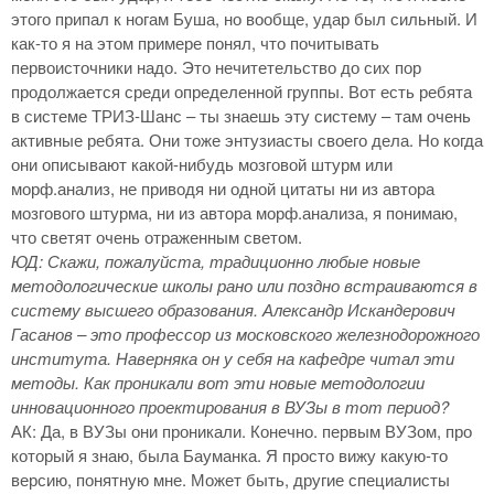
этого припал к ногам Буша, но вообще, удар был сильный. И
как-то я на этом примере понял, что почитывать
первоисточники надо. Это нечитетельство до сих пор
продолжается среди определенной группы. Вот есть ребята
в системе ТРИЗ-Шанс – ты знаешь эту систему – там очень
активные ребята. Они тоже энтузиасты своего дела. Но когда
они описывают какой-нибудь мозговой штурм или
морф.анализ, не приводя ни одной цитаты ни из автора
мозгового штурма, ни из автора морф.анализа, я понимаю,
что светят очень отраженным светом.
ЮД: Скажи, пожалуйста, традиционно любые новые
методологические школы рано или поздно встраиваются в
систему высшего образования. Александр Искандерович
Гасанов – это профессор из московского железнодорожного
института. Наверняка он у себя на кафедре читал эти
методы. Как проникали вот эти новые методологии
инновационного проектирования в ВУЗы в тот период?
АК: Да, в ВУЗы они проникали. Конечно. первым ВУЗом, про
который я знаю, была Бауманка. Я просто вижу какую-то
версию, понятную мне. Может быть, другие специалисты