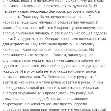
считаешь, ведь это не похоже на лягушку?». «Ну да, я сам
понимаю». «А чем она не похожа, как ты думаешь?». И
человек назвал несколько факторов, которые стоило бы
поправить. Тогда ему было предложено: исправь. Он
нарисовал еще одну лягушку. Потом третью лягушку. И
таким образом, на какой- то n-й вариант у него получилась
вполне приличная лягушка. И это была у нас общая радость
с ним. Я увидел, что он обладает хорошими возможностями
для рефлексии. Ему тоже было приятно – он лягушку
нарисовал. Конечно, не всех просили нарисовать. Но
вспоминается что-то такое... Скажем, однажды у нас
случилась такая неприятность - мы сидели в кабинете у
одного из чиновников, вели собеседование, а люди ждали в
коридоре. И в этом кабинете ручка двери отвинтилась
и стала отваливаться. Ты берешься за эту ручку, чтобы
выйти из кабинета, а у тебя ручка остается в руках. И нам
приходилось каждый раз звонить секретарше, и она нас
снаружи открывала. Мы приделывали эту ручку, она
отваливалась в очередной раз, мы снова звонили
секретарше. На какой-то раз мне просто надоело
оправдываться перед претендентами и я человека, который