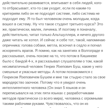
действительно развивается, впитывает в себя людей, кого-
то отбрасывает, кто-то сам уходит, если по каким-то
критериям либо он не подходит системе, либо система не
подходит ему. Я-то был человеком очень молодым, когда
вошел в систему. Ну что такое студент третьего курса? Это
же, практически, малек, личинка. И поэтому я поначалу,
действительно, читал только Альтшуллера, и ничего другого
даже читать не хотел. И сейчас я себе тот, такой, напоминаю
опричника: голова собаки, метла, вскочил в седло и погнал
искоренять врагов. Я помню, как на занятиях в Волгограде я
рассказывал, очень похоже на то, что потом в Кишиневе
было с бандой 4-х, я рассказывал слушателям о том, какой
несимпатичный человек Генрих Язепович Буш, какие у него
смешные и ужасные методы. А потом познакомился с
Генрихом Язеповичем Бушем и мне так стыдно стало за свое
мародерство заочное. Потому что я увидел очень
интеллигентного человека (Он знал 5 языков и он
переписывался на этих пяти языках с разработчиками
методов практически со всего мира), человека с огромными
такими рабочими руками. Чувствовалось, что он из