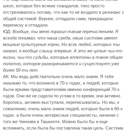
школ, которые без всяких скандалов, тихо просто
отстреливалось потому, что как-то не входило в резонанс с
общей системой. Вернее, отпадали сами, прекращали
переписку и отпадали.
ЮД: Вообще, ты меня поразил таким перечислением. Я
всегда понимал, что наша среда, наша система имеет
мощные культурные корни. Но всех людей, которых ты
назвал, я вообще слышу впервые. А это же целые чьи-то
жизни, чьи-то судьбы, которые вплетены в такое общее
полотно, которое разворачивается и существует уже
более 50-ти лет.
АК: Мы ведь действительно очень мало знаем. Я тебе
называю то, что возникло в 70-х годах, и людей, которые
были яркими представителями именно конференций 70-х
годов. Они же не сидели по углам в то время, они активно
боролись, активно выступали, переписывались. Но мы, к
сожалению, очень мало знаем людей, которые были в 60-х
годах. а были очень интересные специалисты, начиная с
того же Чиннова в Ташкенте. Можно было бы и еще
вспомнить, если была бы поставлена такая цель. Система