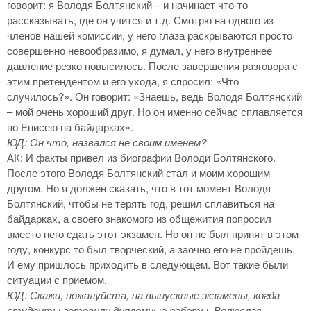
говорит: я Володя Болтянский – и начинает что-то
рассказывать, где он учится и т.д. Смотрю на одного из
членов нашей комиссии, у него глаза раскрываются просто
совершенно невообразимо, я думал, у него внутреннее
давление резко повысилось. После завершения разговора с
этим претендентом и его ухода, я спросил: «Что
случилось?». Он говорит: «Знаешь, ведь Володя Болтянский
– мой очень хороший друг. Но он именно сейчас сплавляется
по Енисею на байдарках».
ЮД: Он что, назвался не своим именем?
АК: И факты привел из биографии Володи Болтянского.
После этого Володя Болтянский стал и моим хорошим
другом. Но я должен сказать, что в тот момент Володя
Болтянский, чтобы не терять год, решил сплавиться на
байдарках, а своего знакомого из общежития попросил
вместо него сдать этот экзамен. Но он не был принят в этом
году, конкурс то был творческий, а заочно его не пройдешь.
И ему пришлось приходить в следующем. Вот такие были
ситуации с приемом.
ЮД: Скажи, пожалуйста, на выпускные экзамены, когда
студенты готовили дипломные работы, Волюслав