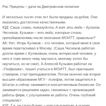
Рис Прицепы – дачи на Дмитровском полигоне
И несколько тысяч этих яхт были проданы за рубеж. Они
оказались достаточно качественными.
ЮД: Саша, скажи, пожалуйста. А вот эти люди – Куликов,
Чесноков, Кузьмин – это люди, которые стали
преподавателями после окончания МОИТТ, правильно?
АК: Нет. Игорь Куликов – это человек, который меня в свое
время перетаскивал в Москву. (Саша Чесноков работал
долгое время с Куликовым, очень интересный человек, у
него я тоже много чему научился, многому хотел бы
научиться, но не смог). А Алексей Кузьмин работал на
«Геофизике», пошел учиться в МОИТТ, был приглашен
стажером, стал преподавателем. Потом окончил как второе
высшее образование МГУ - психфак, потом защитился в
Штатах и сейчас занимается консалтинговым бизнесом. Он
занимается решением задач, связанных с организацией
работы фирм, с улучшением их работы. Очень глубокий
специалист.
ЮД: Т.е. он стал бизнес – консультантом, в основе