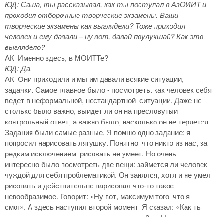
ЮД: Саша, ты рассказывал, как ты поступал в АзОИИТ и
проходил отборочные творческие экзамены. Ваши
творческие экзамены как выглядели? Тоже приходил
человек и ему давали – ну вот, давай поулучшай? Как это
выглядело?
АК: Именно здесь, в МОИТТе?
ЮД: Да.
АК: Они приходили и мы им давали всякие ситуации,
задачки. Самое главное было - посмотреть, как человек себя
ведет в неформальной, нестандартной ситуации. Даже не
столько было важно, выйдет ли он на пресловутый
контрольный ответ, а важно было, насколько он не теряется.
Задания были самые разные. Я помню одно задание: я
попросил нарисовать лягушку. Понятно, что никто из нас, за
редким исключением, рисовать не умеет. Но очень
интересно было посмотреть две вещи: займется ли человек
чуждой для себя проблематикой. Он занялся, хотя и не умел
рисовать и действительно нарисовал что-то такое
невообразимое. Говорит: «Ну вот, максимум того, что я
смог». А здесь наступил второй момент. Я сказал: «Как ты