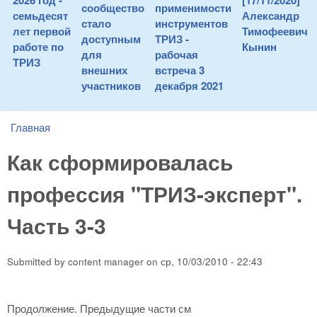
2026 год -
[17/11/2020]
сообщество
применимости
семьдесят
Александр
стало
инструментов
лет первой
Тимофеевич
доступным
ТРИЗ -
работе по
Кынин
для
рабочая
ТРИЗ
внешних
встреча 3
участников
декабря 2021
Главная
You are here
Как сформировалась
профессия "ТРИЗ-эксперт".
Часть 3-3
Submitted by
content manager
on
ср, 10/03/2010 - 22:43
Продолжение. Предыдущие части см