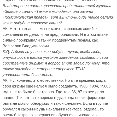
Владимирович часто приглашал представителей журнала
«Знание и сила», «Техника молодежи» или газета
«Комсомольская правда». вот вы что-нибудь такое делали,
какие-нибудь пиаровские акции?
АК: Нет, ты знаешь, мы никаких пиаровских акций, к
сожалению не делали, не предпринимали. И в этом плане
сильно проигрывали таким продвинутым людям, как
Волюслав Владимирович.
ЮД: А были ли у вас какие-нибудь случаи, когда люди,
отучившись в вашем учебном заведении, создавали свои
собственные фирмы? я вопрос этот задаю потому, что
таких эпизодов в истории питерского ТРИЗ –
университета было много.
АК: Ну, конечно, это естественно. Но в те времена, когда
свои фирмы еще нельзя было создавать, 1983, 1984, 19865
годы – это было бы странно. Где-то с 86, 87-го все дело
пошло. Так вот, в те первые годы, когда своих фирм еще
быть не могло, обнаружили такой феномен. Если в группе
обучался какой-нибудь начальник (сектора, отдела), то
очень быстро по завершении обучения, а иногда и в