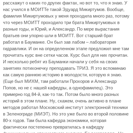
расскажут о каких-то других фактах, но вот то, что я знаю. У
нас учился в МОИТТе такой Эдуард Микиртумов. Вообще,
фамилия Микиртумовых у меня проходила много раз, потому
что через МОИТТ проходило три брата Микиртумовых в
разные годы, и Юрий, и Александр. По мере вырастания
братьев они упорно шли в МОИТТ. Вот старший брат
работал в Бауманке. Он был зав лабом – лаборатория
гидравлики. И он на определенном этапе предложил мне там
прочитать курс вне сетки часов. Курс был для них прочитан.
И несколько ребят из Бауманки начали у себя на своих
занятиях потихонечку преподавать ТРИЗ. Я это вспоминаю
как самую раннюю историю в молодости, которую я знаю.
(Еще был МИХМ, там работали Прохоров и Александр
Попов, но не с нашей кафедры, а однофамилец). Это
примерно год 84-й, как-то так. Потом было много разных
историй в этом плане. Ну, скажем, очень активно в плане
методов работал Московский институт электронной техники
в Зеленограде (МИЭТ). Но это уже было во второй половине
80-х годов. Там была кафедра экономики, которая
фактически постепенно превратилась в кафедру