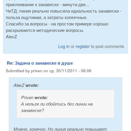
приклеивание к занавеске - минута-две...
ЧиТД: линия реально повысила идеальность занавески -
польза ощутимая, а затраты копеечные.
Спасибо за вопросы - на простом примере хорошо
раскрываются методические вопросы.
AlexZ
Log in
or
register
to post comments
Re: Задача о занавеске в душе
Submitted by
priven
on
ср, 30/11/2011 - 06:06
AlexZ
wrote:
Priven
wrote:
А нельзя ли обойтись без линии на
занавеске?
Можно, конечно. Но линия реально повышает