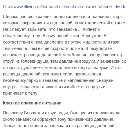
http://www.4living.ru/items/article/dushevie-ekrani--shtorki--dverki
Широко распространены полиэтиленовая и тканевая шторы,
которые закрепляются над ванной на металлической штанге.
Не следует забывать, что занавеска ... липнет к
обнаженному телу. Всему виной закон Бернулли. В
соответствии с ним, давление в потоке жидкости или газа
тем меньше, чем выше скорость потока. В результате
возникает разница давлений: чем больше напор (скорость)
струй из головки душа, тем давление воздуха у занавески со
стороны душа ниже, чем давление воздуха снаружи. Из-за
разницы давлений возникает сила, приложенная
перпендикулярно к занавеске и направленная снаружи
внутрь - занавеска движется (изгибается) внутрь и
прилипает к телу.
Краткое описание ситуации
По закону Бернулли струи воды, бьющие из головки душа,
около занавески образуют зону пониженного давления.
Тонкая пластиковая занавеска из-за разницы давлений