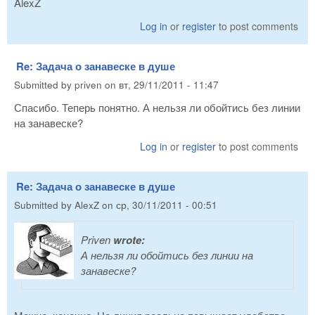
AlexZ
Log in
or
register
to post comments
Re: Задача о занавеске в душе
Submitted by
priven
on
вт, 29/11/2011 - 11:47
Спасибо. Теперь понятно. А нельзя ли обойтись без линии
на занавеске?
Log in
or
register
to post comments
Re: Задача о занавеске в душе
Submitted by
AlexZ
on
ср, 30/11/2011 - 00:51
Priven
wrote:
А нельзя ли обойтись без линии на
занавеске?