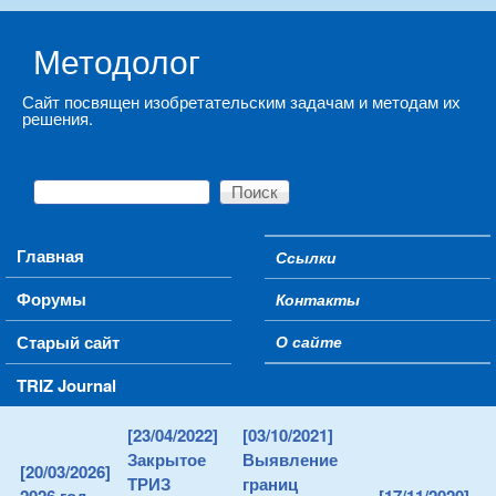
Skip to main content
Методолог
Сайт посвящен изобретательским задачам и методам их
решения.
Поиск
Форма поиска
Main menu
Главная
Ссылки
Secondary menu
Форумы
Контакты
Старый сайт
О сайте
TRIZ Journal
[23/04/2022]
[03/10/2021]
Закрытое
Выявление
[20/03/2026]
ТРИЗ
границ