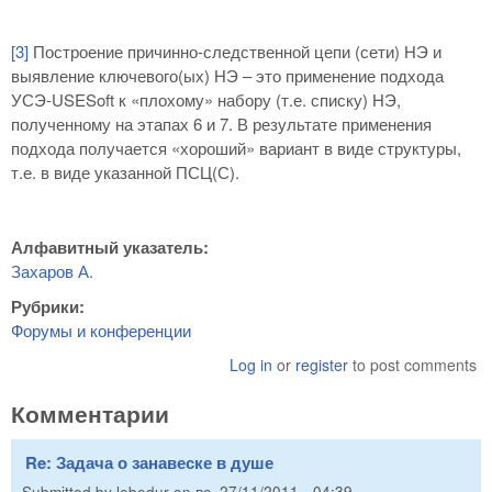
[3]
Построение причинно-следственной цепи (сети) НЭ и
выявление ключевого(ых) НЭ – это применение подхода
УСЭ-USESoft к «плохому» набору (т.е. списку) НЭ,
полученному на этапах 6 и 7. В результате применения
подхода получается «хороший» вариант в виде структуры,
т.е. в виде указанной ПСЦ(С).
Алфавитный указатель:
Захаров А.
Рубрики:
Форумы и конференции
Log in
or
register
to post comments
Комментарии
Re: Задача о занавеске в душе
Submitted by
lebedur
on
вс, 27/11/2011 - 04:39