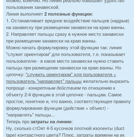
Можно, конечно. Но линия реально повышает удобство
пользования занавеской.
Линия выполняет
2 полезные функции:
1. Останавливает вредное воздействие пальцев (надрыв)
на занавеску при размещении занавески на краю ванны.
2. Направляет пальцы сразу в нужное место занавески
при размещении занавески на краю ванны.
Можно начать формулировку этой функции так: линия
"служит ориентиром" для пользователя, т.е. показывает
пользователю - в какое место занавески нужно ставить
пальцы при размещении занавески на краю ванны. Но
цепочку:
"служить ориентиром" для пользователя +
пользователь "направляет" пальцы
желательно выразить
попроще -
конкретным действием
по отношению к
объекту 2-й функции в этой цепочке - пальцам. Самое
простое, понятное и, что важно, соответствующее правилу
формулирования функции (действие + объект) -
"направлять" пальцы...
Теперь про
затраты на линию
:
Ну, сколько стОят 4-5 кусочков плотной изоленты (duct
tape) контрастного цвета? Плюс, затраты времени на их