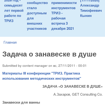
2026 год -
[17/11/2020]
сообщество
применимости
семьдесят
Александр
стало
инструментов
лет первой
Тимофеевич
доступным
ТРИЗ -
работе по
Кынин
для
рабочая
ТРИЗ
внешних
встреча 3
участников
декабря 2021
Главная
You are here
Задача о занавеске в душе
Submitted by
content manager
on
вс, 27/11/2011 - 00:01
Материалы III конференции "ТРИЗ. Практика
использования методических инструментов"
ЗАДАЧА «О ЗАНАВЕСКЕ В ДУШЕ»
А.Захаров, GET Consulting Co.
Занавески для ванны