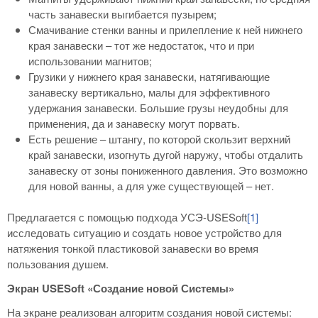
часть занавески выгибается пузырем;
Смачивание стенки ванны и прилепление к ней нижнего
края занавески – тот же недостаток, что и при
использовании магнитов;
Грузики у нижнего края занавески, натягивающие
занавеску вертикально, малы для эффективного
удержания занавески. Большие грузы неудобны для
применения, да и занавеску могут порвать.
Есть решение – штангу, по которой скользит верхний
край занавески, изогнуть дугой наружу, чтобы отдалить
занавеску от зоны пониженного давления. Это возможно
для новой ванны, а для уже существующей – нет.
Предлагается с помощью подхода УСЭ-USESoft
[1]
исследовать ситуацию и создать новое устройство для
натяжения тонкой пластиковой занавески во время
пользования душем.
Экран USESoft «Создание новой Системы»
На экране реализован алгоритм создания новой системы: