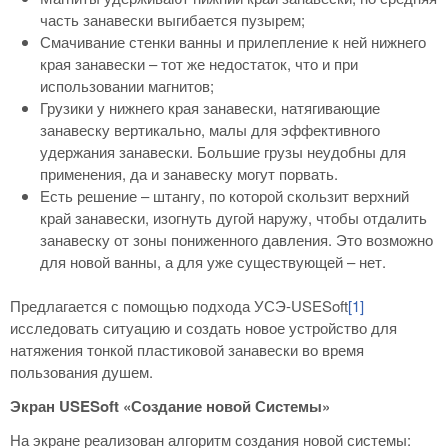
часть занавески выгибается пузырем;
Смачивание стенки ванны и прилепление к ней нижнего
края занавески – тот же недостаток, что и при
использовании магнитов;
Грузики у нижнего края занавески, натягивающие
занавеску вертикально, малы для эффективного
удержания занавески. Большие грузы неудобны для
применения, да и занавеску могут порвать.
Есть решение – штангу, по которой скользит верхний
край занавески, изогнуть дугой наружу, чтобы отдалить
занавеску от зоны пониженного давления. Это возможно
для новой ванны, а для уже существующей – нет.
Предлагается с помощью подхода УСЭ-USESoft
[1]
исследовать ситуацию и создать новое устройство для
натяжения тонкой пластиковой занавески во время
пользования душем.
Экран USESoft «Создание новой Системы»
На экране реализован алгоритм создания новой системы: