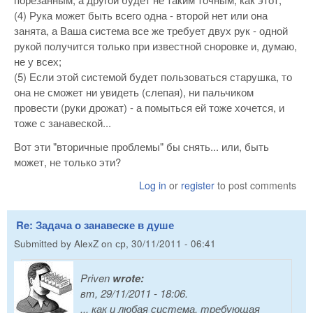
(4) Рука может быть всего одна - второй нет или она
занята, а Ваша система все же требует двух рук - одной
рукой получится только при известной сноровке и, думаю,
не у всех;
(5) Если этой системой будет пользоваться старушка, то
она не сможет ни увидеть (слепая), ни пальчиком
провести (руки дрожат) - а помыться ей тоже хочется, и
тоже с занавеской...
Вот эти "вторичные проблемы" бы снять... или, быть
может, не только эти?
Log in
or
register
to post comments
Re: Задача о занавеске в душе
Submitted by
AlexZ
on
ср, 30/11/2011 - 06:41
Priven
wrote:
вт, 29/11/2011 - 18:06.
... как и любая система, требующая