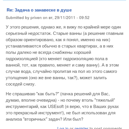
Re: Задача о занавеске в душе
Submitted by
priven
on
вт, 29/11/2011 - 09:52
У этого решения, однако же, я вижу по крайней мере один
серьезный недостаток. Старые ванны (а решение главным
образом ориентировано, как я понял, именно на них)
устанавливаются обычно в старых квартирах, а в них
полы далеко не всегда снабжены хорошей
гидроизоляцией (кто меняет гидроизоляцию пола в
ванной, тот, как правило, меняет и саму ванну). А в этом
случае вода, случайно пролитая на пол из этого самого
утолщения (оно же вне ванны, так?), может залить
соседей снизу.
Не спрашиваю "как быть?" (пачка решений для Вас,
думаю, вполне очевидна) - но почему втоль "тяжелый"
инструментарий, как USEsoft (я верю, что в Ваших руках
это прекрасный инструмент!), не был использован для
анализа "вторичных" задач? Или был?
Log in
or
register
to post comments