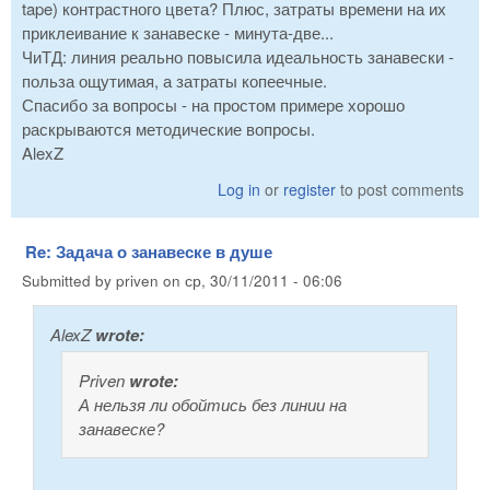
tape) контрастного цвета? Плюс, затраты времени на их
приклеивание к занавеске - минута-две...
ЧиТД: линия реально повысила идеальность занавески -
польза ощутимая, а затраты копеечные.
Спасибо за вопросы - на простом примере хорошо
раскрываются методические вопросы.
AlexZ
Log in
or
register
to post comments
Re: Задача о занавеске в душе
Submitted by
priven
on
ср, 30/11/2011 - 06:06
AlexZ
wrote:
Priven
wrote:
А нельзя ли обойтись без линии на
занавеске?