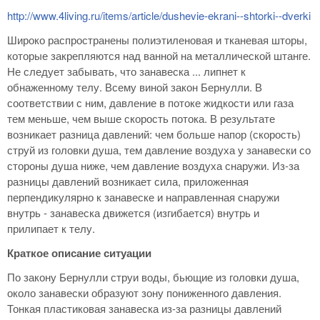
http://www.4living.ru/items/article/dushevie-ekrani--shtorki--dverki
Широко распространены полиэтиленовая и тканевая шторы,
которые закрепляются над ванной на металлической штанге.
Не следует забывать, что занавеска ... липнет к
обнаженному телу. Всему виной закон Бернулли. В
соответствии с ним, давление в потоке жидкости или газа
тем меньше, чем выше скорость потока. В результате
возникает разница давлений: чем больше напор (скорость)
струй из головки душа, тем давление воздуха у занавески со
стороны душа ниже, чем давление воздуха снаружи. Из-за
разницы давлений возникает сила, приложенная
перпендикулярно к занавеске и направленная снаружи
внутрь - занавеска движется (изгибается) внутрь и
прилипает к телу.
Краткое описание ситуации
По закону Бернулли струи воды, бьющие из головки душа,
около занавески образуют зону пониженного давления.
Тонкая пластиковая занавеска из-за разницы давлений