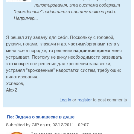
пилотирования, эта система содержит
"врожденные" надостатки систем такого рода.
Например...
Я решал эту задачу для себя. Поскольку с головой,
руками, ногами, глазами и др. частями/органами тела у
меня все в порядке, то решение
на данное время
меня
устраивает. Поэтому не вижу необходимости развивать
это конкретное решение для крепления занавески,
устраняя "врожденные" надостатки систем, требующих
пилотирования.
Успехов,
AlexZ
Log in
or
register
to post comments
Re: Задача о занавеске в душе
Submitted by
GIP
on
пт, 02/12/2011 - 02:07
Занавеска нужна тогда, когда вода