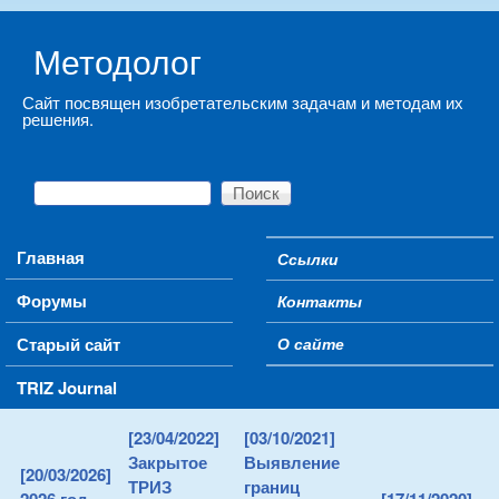
Skip to main content
Методолог
Сайт посвящен изобретательским задачам и методам их
решения.
Поиск
Форма поиска
Main menu
Главная
Ссылки
Secondary menu
Форумы
Контакты
Старый сайт
О сайте
TRIZ Journal
[23/04/2022]
[03/10/2021]
Закрытое
Выявление
[20/03/2026]
ТРИЗ
границ