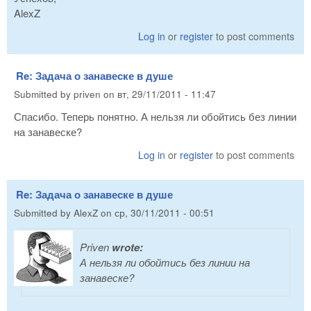
AlexZ
Log in
or
register
to post comments
Re: Задача о занавеске в душе
Submitted by
priven
on
вт, 29/11/2011 - 11:47
Спасибо. Теперь понятно. А нельзя ли обойтись без линии
на занавеске?
Log in
or
register
to post comments
Re: Задача о занавеске в душе
Submitted by
AlexZ
on
ср, 30/11/2011 - 00:51
Priven
wrote:
А нельзя ли обойтись без линии на
занавеске?