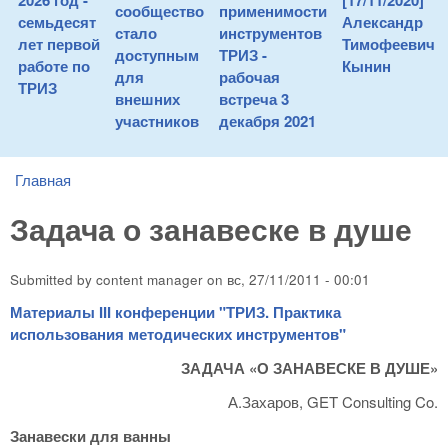
2026 год -
[17/11/2020]
сообщество
применимости
семьдесят
Александр
стало
инструментов
лет первой
Тимофеевич
доступным
ТРИЗ -
работе по
Кынин
для
рабочая
ТРИЗ
внешних
встреча 3
участников
декабря 2021
Главная
You are here
Задача о занавеске в душе
Submitted by
content manager
on
вс, 27/11/2011 - 00:01
Материалы III конференции "ТРИЗ. Практика
использования методических инструментов"
ЗАДАЧА «О ЗАНАВЕСКЕ В ДУШЕ»
А.Захаров, GET Consulting Co.
Занавески для ванны