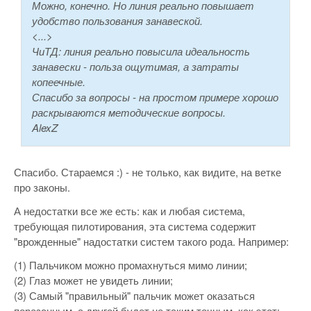
Можно, конечно. Но линия реально повышает
удобство пользования занавеской.
<...>
ЧиТД: линия реально повысила идеальность
занавески - польза ощутимая, а затраты
копеечные.
Спасибо за вопросы - на простом примере хорошо
раскрываются методические вопросы.
AlexZ
Спасибо. Стараемся :) - не только, как видите, на ветке
про законы.
А недостатки все же есть: как и любая система,
требующая пилотирования, эта система содержит
"врожденные" надостатки систем такого рода. Например:
(1) Пальчиком можно промахнуться мимо линии;
(2) Глаз может не увидеть линии;
(3) Самый "правильный" пальчик может оказаться
порезанным, а другой будет не таким точным, как этот;