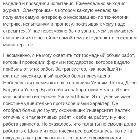
изделия и проводили испытания. Еженедельно выходил
журнал «Электроника» в котором каждую неделю вы
получали самую интересную информацию- по технологии,
метрике, испытаниям и прогнозу, показывая к чему надо
стремится. У нас невозможно было узнать, чем занимаются
смежники и что по той же самой тематике делают в соседнем
министерстве.
Несомненно, я не могу охватить тот громадный объем работ,
который проводили фирмы и государство, которое видело
прибыль от этих работ. За транзистор, как новейший и
фантастически ценный прибор была присуждена
Нобелевская премия которую получили Уильям Шокли, Джон
Бардин и Уолтер Брайттейн из лабораторий Белла. Из них
мне особенно интересен Уильям Шокли. Этот ученый имел
поистине удивительно противоречивый характер. Он
отобрал большую группу окончивших Университет Калтех
отличных и талантливых ребят к себе на работу и у них
работа закипела. Но оказалось, что таланты не смогли долго
работать с Шокли и практически все разбежались, но не «в
никуда», а как рассказывают, создали, сформировали