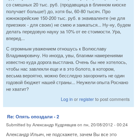
со смешных 20 тыс. руб. (продавщица в блинном киоске
получает больше!) до, хотя бы, 60-80 тысяч. Про
южнокорейские 150-200 тыс. руб. в эквиваленте (не для
приезжих - для своих) не смею и заикаться... Ну-ну, будем
делать передовую науку за 10% от ее стоимости. Ура,
вперед...
С огромным уважением отношусь к Волюславу
Владимировичу. Но иногда, увы, благими намерениями
известно куда дорога выстлана. Очень бы нее хотелось,
чтобы нас завлекли еще и в это болото, в котором,
весьма вероятно, можно бесследно захоронить не один
годовой бюджет нашей страны... Неужели опыта Роснано
не хватит?
Log in
or
register
to post comments
Re: Опять опоздали - 2
Submitted by
Александр Кудрявцев
on
пн, 20/08/2012 - 00:24
Александр Ильич, не подскажете, зачем Вы все это