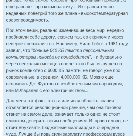
еще раньше - про космонавтику... Из сравнительно
недавных поветрий того же плана - высокотемпературная
сверхпроводимость.
При этом вещи, реально изменившие весь мир, нередко
пробивали себе дорогу, скажем так, со скрипом и через
неверие специалистов. Например, Билл Гейтс в 1981 году
заявил, что "
больше 640 КБ памяти персональным
компьютерам никогда не понадобится
", - и буквально
через несколько месяцев после этого был выпущен на
рынок компьютер с 6000 КБ памяти, не говоря уже про
современные, в среднем, 4,000,000 КБ. Можно еще
вспомнить Дж. Фултона с изобретенным им пароходом,
или М.Фарадея с его электричеством...
Для меня тот факт, что та или иная область знания
объявляется революционной раньше, чем она таковой
станет на самом деле, означает только одно: не стоит
слишком доверять таким сообщениям. И, право слово, не
стоит вбухивать бюджетные миллиарды в очередное
чудо. Лучше бы повысили зарплату профессорам вузов