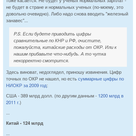
тоже касается. Не будет у ученых нормальных зарплат -
не будет в стране и нормальных ученых (по-моему, это
довольно очевидно). Либо надо снова вводить "железный
занавес"...
P.S. Если будете приводить цифры
сравнительные по КНР и РФ, очистите,
пожалуйста, китайские расходы от ОКР. Или к
нашим прибавьте что-нибудь. А то чутка
некорректно смотрится.
Здесь виноват, недоглядел, приношу извинения. Цифр
точных по ОКР не нашел, но есть
суммарные цифры по
НИОКР за 2009 год
:
США - 389 млрд долл. (по другим данным -
1200 млрд в
2011 г.
)
...
Китай - 124 млрд
...