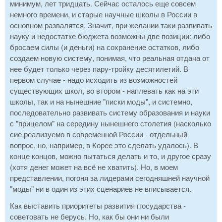
минимум, лет тридцать. Сейчас осталось еще совсем
немного времени, и старые научные школы в России в
основном развалятся. Значит, при желании таки развивать
науку и недостатке бюджета возможны две позиции: либо
бросаем силы (и деньги) на сохранение остатков, либо
создаем новую систему, понимая, что реальная отдача от
нее будет только через пару-тройку десятилетий. В
первом случае - надо исходить из возможностей
существующих школ, во втором - наплевать как на эти
школы, так и на нынешние "писки моды", и системно,
последовательно развивать систему образования и науки
с "прицелом" на середину нынешнего столетия (насколько
сие реализуемо в современной России - отдельный
вопрос, но, например, в Корее это сделать удалось). В
конце концов, можно пытаться делать и то, и другое сразу
(хотя денег может на всё не хватить). Но, в моем
представлении, погоня за лидерами сегодняшней научной
"моды" ни в один из этих сценариев не вписывается.
Как выставить приоритеты развития ггосударства -
советовать не берусь. Но, как бы они ни были