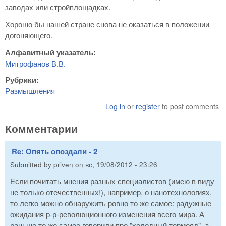
заводах или стройплощадках.
Хорошо бы нашей стране снова не оказаться в положении
догоняющего.
Алфавитный указатель:
Митрофанов В.В.
Рубрики:
Размышления
Log in
or
register
to post comments
Комментарии
Re: Опять опоздали - 2
Submitted by
priven
on
вс, 19/08/2012 - 23:26
Если почитать мнения разных специалистов (имею в виду
не только отечественных!), например, о нанотехнологиях,
то легко можно обнаружить ровно то же самое: радужные
ожидания р-р-революционного изменения всего мира. А
раньше то же самое говорили про "холодный термояд", а