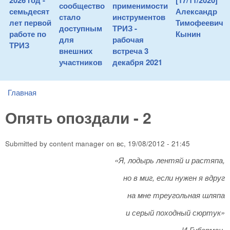
2026 год -
[17/11/2020]
сообщество
применимости
семьдесят
Александр
стало
инструментов
лет первой
Тимофеевич
доступным
ТРИЗ -
работе по
Кынин
для
рабочая
ТРИЗ
внешних
встреча 3
участников
декабря 2021
Главная
You are here
Опять опоздали - 2
Submitted by
content manager
on
вс, 19/08/2012 - 21:45
«Я, лодырь лентяй и растяпа,
но в миг, если нужен я вдруг
на мне треугольная шляпа
и серый походный сюртук»
И.Губерман.