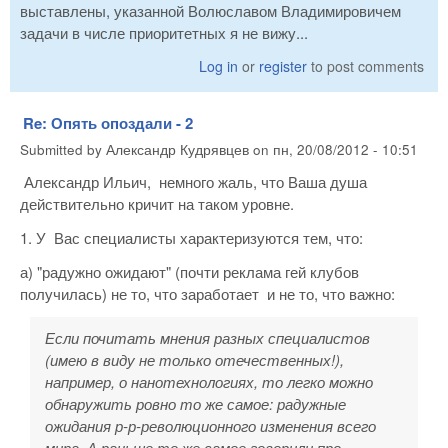
выставлены, указанной Волюславом Владимировичем
задачи в числе приоритетных я не вижу...
Log in
or
register
to post comments
Re: Опять опоздали - 2
Submitted by
Александр Кудрявцев
on
пн, 20/08/2012 - 10:51
Александр Ильич, немного жаль, что Ваша душа
действительно кричит на таком уровне.
1. У Вас специалисты характеризуются тем, что:
а) "радужно ожидают" (почти реклама гей клубов
получилась) не то, что заработает и не то, что важно:
Если почитать мнения разных специалистов
(имею в виду не только отечественных!),
например, о нанотехнологиях, то легко можно
обнаружить ровно то же самое: радужные
ожидания р-р-революционного изменения всего
мира. А раньше то же самое говорили про