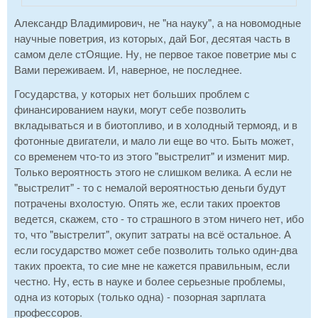
Александр Владимирович, не "на науку", а на новомодные
научные поветрия, из которых, дай Бог, десятая часть в
самом деле стОящие. Ну, не первое такое поветрие мы с
Вами переживаем. И, наверное, не последнее.
Государства, у которых нет больших проблем с
финансированием науки, могут себе позволить
вкладываться и в биотопливо, и в холодный термояд, и в
фотонные двигатели, и мало ли еще во что. Быть может,
со временем что-то из этого "выстрелит" и изменит мир.
Только вероятность этого не слишком велика. А если не
"выстрелит" - то с немалой вероятностью деньги будут
потрачены вхолостую. Опять же, если таких проектов
ведется, скажем, сто - то страшного в этом ничего нет, ибо
то, что "выстрелит", окупит затраты на всё остальное. А
если государство может себе позволить только один-два
таких проекта, то сие мне не кажется правильным, если
честно. Ну, есть в науке и более серьезные проблемы,
одна из которых (только одна) - позорная зарплата
профессоров.