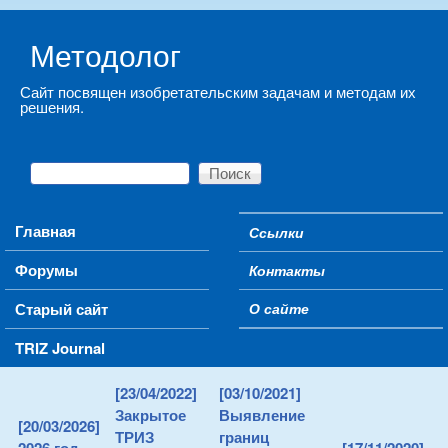
Skip to main content
Методолог
Сайт посвящен изобретательским задачам и методам их
решения.
Поиск
Форма поиска
Main menu
Главная
Ссылки
Secondary menu
Форумы
Контакты
Старый сайт
О сайте
TRIZ Journal
[23/04/2022]
[03/10/2021]
Закрытое
Выявление
[20/03/2026]
ТРИЗ
границ