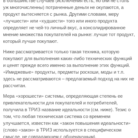
в большинстве случаев (исключения есть, но они не столь
уж многочисленны) потраченные деньги не окупаются, а
продукт вытесняется с рынка. Другими словами, меру
«лучшести» или «худшести» того или иного продукта
определяет не чей-то личный вкус, а консолидированное
мнение множества покупателей на рынке: лучше тот продукт,
который лучше покупают.
Ниже рассматривается только такая техника, которую
покупают для выполнения каких-либо технических функций
и ценят прежде всего именно за выполнение этих функций.
«Имиджевые» продукты, предметы роскоши, моды и т.п.
здесь не рассматриваются – предлагаемый подход на них не
рассчитан.
Мера «хорошести» системы, определяющая степень ее
привлекательности для покупателей и потребителей,
получила в ТРИЗ название идеальности (см. ниже). Тезис о
том, что любая техническая система со временем
улучшается, известен как «закон повышения идеальности»
(слово «закон» в ТРИЗ используется в специфическом
смысле, не совпадающем с общенаучным).