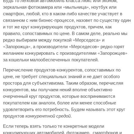
Будь то легковой автомобиль класса люкс или эконом,
зеркальная фотокамера или «мыльница», ноутбук или
смартфон, любой, кто в каком-либо качестве участвует в
связанном с ним бизнес-процессе, назовет по существу один
и тот же круг конкурирующих продуктов, причем, как
правило, сопоставимых по цене. В самом деле, реально мы
редко выбираем между покупкой «Мерседеса» и
«Запорожца», а производители «Мерседесов» редко горят
желанием конкурировать с производителями «Запорожцев»
за кошельки малообеспеченных покупателей.
Перечисление продуктов-конкурентов, сопоставимых по
цене, не требует специальных знаний и не дает особого
простора для субъективизма. Таким образом, перечисляя
конкурентов, мы получаем некий вполне объективно
очерченный круг продуктов, которые воспринимаются
покупателем как аналоги, более или менее способные
удовлетворить его потребность. Будем называть этот круг
продуктов
конкурентной средой
.
Если теперь взять только те конкретные модели
конкурирующих автомобилей, фотокамер, смартфонов и