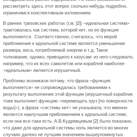
рассмотреть здесь этот вопрос сколько-нибудь подробно,
ограничимся конспективным изложением.
В ранних тризовских работах (см. [2]) «идеальная система»
трактовалась как система, которой нет, но ее функция
выполняется. Соответственно, считалось, что мерой
приближения к идеальной системе является уменьшение
размера, веса, потребляемой энергии и т.д. Такое
толкование, однако, приводило к казусам: из него следовало,
например, что из всех самолетов или кораблей наиболее
«идеальным» является игрушечный.
Проблемы возникали потому, что фраза «функция
выполняется» не сопровождалась требованиями к
результату выполнения этой функции (игрушечный кораблик
тоже выполняет функцию «перемещать груз [по поверхности
воды]»), а фраза «системы нет» не указывала, что именно
является наилучшим приближением к идеальной системе,
если она все-таки есть. А.В.Кудрявцевым [2] было показано,
что даже для идеальной системы ноль является во многих
случаях далеко не лучшим значением вышеупомянутых