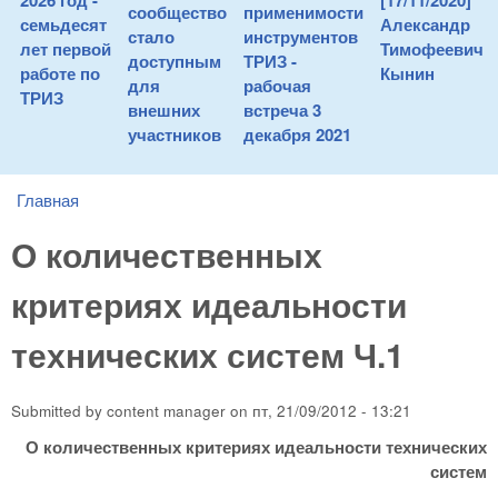
2026 год -
[17/11/2020]
сообщество
применимости
семьдесят
Александр
стало
инструментов
лет первой
Тимофеевич
доступным
ТРИЗ -
работе по
Кынин
для
рабочая
ТРИЗ
внешних
встреча 3
участников
декабря 2021
Главная
You are here
О количественных
критериях идеальности
технических систем Ч.1
Submitted by
content manager
on
пт, 21/09/2012 - 13:21
О количественных критериях идеальности технических
систем