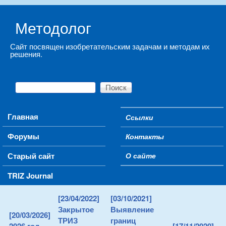
Skip to main content
Методолог
Сайт посвящен изобретательским задачам и методам их
решения.
Поиск
Форма поиска
Main menu
Главная
Ссылки
Secondary menu
Форумы
Контакты
Старый сайт
О сайте
TRIZ Journal
[23/04/2022]
[03/10/2021]
Закрытое
Выявление
[20/03/2026]
ТРИЗ
границ