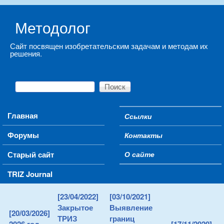
Skip to main content
Методолог
Сайт посвящен изобретательским задачам и методам их
решения.
Поиск
Форма поиска
Main menu
Главная
Ссылки
Secondary menu
Форумы
Контакты
Старый сайт
О сайте
TRIZ Journal
[23/04/2022]
[03/10/2021]
Закрытое
Выявление
[20/03/2026]
ТРИЗ
границ