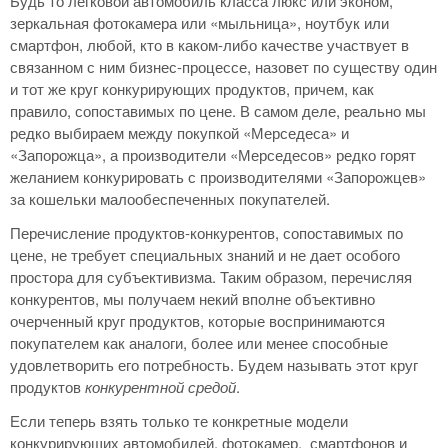
Будь то легковой автомобиль класса люкс или эконом,
зеркальная фотокамера или «мыльница», ноутбук или
смартфон, любой, кто в каком-либо качестве участвует в
связанном с ним бизнес-процессе, назовет по существу один
и тот же круг конкурирующих продуктов, причем, как
правило, сопоставимых по цене. В самом деле, реально мы
редко выбираем между покупкой «Мерседеса» и
«Запорожца», а производители «Мерседесов» редко горят
желанием конкурировать с производителями «Запорожцев»
за кошельки малообеспеченных покупателей.
Перечисление продуктов-конкурентов, сопоставимых по
цене, не требует специальных знаний и не дает особого
простора для субъективизма. Таким образом, перечисляя
конкурентов, мы получаем некий вполне объективно
очерченный круг продуктов, которые воспринимаются
покупателем как аналоги, более или менее способные
удовлетворить его потребность. Будем называть этот круг
продуктов
конкурентной средой
.
Если теперь взять только те конкретные модели
конкурирующих автомобилей, фотокамер, смартфонов и