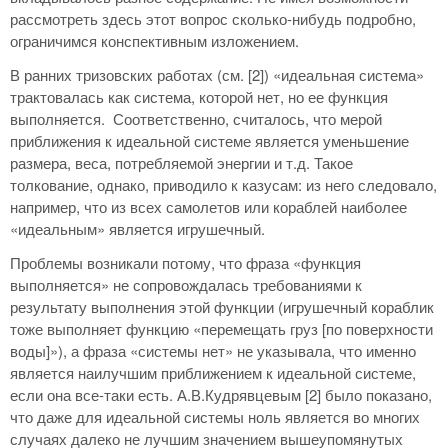
рассмотреть здесь этот вопрос сколько-нибудь подробно,
ограничимся конспективным изложением.
В ранних тризовских работах (см. [2]) «идеальная система»
трактовалась как система, которой нет, но ее функция
выполняется. Соответственно, считалось, что мерой
приближения к идеальной системе является уменьшение
размера, веса, потребляемой энергии и т.д. Такое
толкование, однако, приводило к казусам: из него следовало,
например, что из всех самолетов или кораблей наиболее
«идеальным» является игрушечный.
Проблемы возникали потому, что фраза «функция
выполняется» не сопровождалась требованиями к
результату выполнения этой функции (игрушечный кораблик
тоже выполняет функцию «перемещать груз [по поверхности
воды]»), а фраза «системы нет» не указывала, что именно
является наилучшим приближением к идеальной системе,
если она все-таки есть. А.В.Кудрявцевым [2] было показано,
что даже для идеальной системы ноль является во многих
случаях далеко не лучшим значением вышеупомянутых