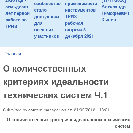
2026 год -
[17/11/2020]
сообщество
применимости
семьдесят
Александр
стало
инструментов
лет первой
Тимофеевич
доступным
ТРИЗ -
работе по
Кынин
для
рабочая
ТРИЗ
внешних
встреча 3
участников
декабря 2021
Главная
You are here
О количественных
критериях идеальности
технических систем Ч.1
Submitted by
content manager
on
пт, 21/09/2012 - 13:21
О количественных критериях идеальности технических
систем