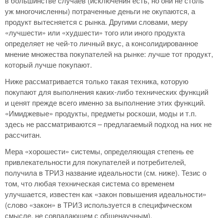
в большинстве случаев (исключения есть, но они не столь
уж многочисленны) потраченные деньги не окупаются, а
продукт вытесняется с рынка. Другими словами, меру
«лучшести» или «худшести» того или иного продукта
определяет не чей-то личный вкус, а консолидированное
мнение множества покупателей на рынке: лучше тот продукт,
который лучше покупают.
Ниже рассматривается только такая техника, которую
покупают для выполнения каких-либо технических функций
и ценят прежде всего именно за выполнение этих функций.
«Имиджевые» продукты, предметы роскоши, моды и т.п.
здесь не рассматриваются – предлагаемый подход на них не
рассчитан.
Мера «хорошести» системы, определяющая степень ее
привлекательности для покупателей и потребителей,
получила в ТРИЗ название идеальности (см. ниже). Тезис о
том, что любая техническая система со временем
улучшается, известен как «закон повышения идеальности»
(слово «закон» в ТРИЗ используется в специфическом
смысле, не совпадающем с общенаучным).