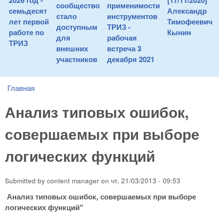
2026 год -
[17/11/2020]
сообщество
применимости
семьдесят
Александр
стало
инструментов
лет первой
Тимофеевич
доступным
ТРИЗ -
работе по
Кынин
для
рабочая
ТРИЗ
внешних
встреча 3
участников
декабря 2021
Главная
You are here
Анализ типовых ошибок,
совершаемых при выборе
логических функций
Submitted by
content manager
on
чт, 21/03/2013 - 09:53
Анализ типовых ошибок, совершаемых при выборе
логических функций"