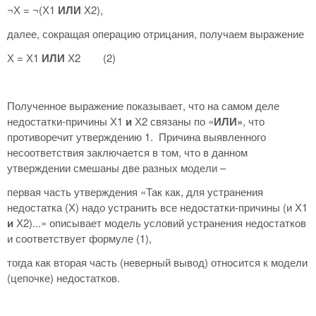
¬Х = ¬(Х1
ИЛИ
Х2),
далее, сокращая операцию отрицания, получаем выражение
Х = Х1
ИЛИ
Х2 (2)
Полученное выражение показывает, что на самом деле
недостатки-причины Х1
и
Х2 связаны по «
ИЛИ»
, что
противоречит утверждению 1. Причина выявленного
несоответствия заключается в том, что в данном
утверждении смешаны две разных модели –
первая часть утверждения «Так как, для устранения
недостатка (Х) надо устранить все недостатки-причины (и Х1
и
Х2)...» описывает модель условий устранения недостатков
и соответствует формуле (1),
тогда как вторая часть (неверный вывод) относится к модели
(цепочке) недостатков.