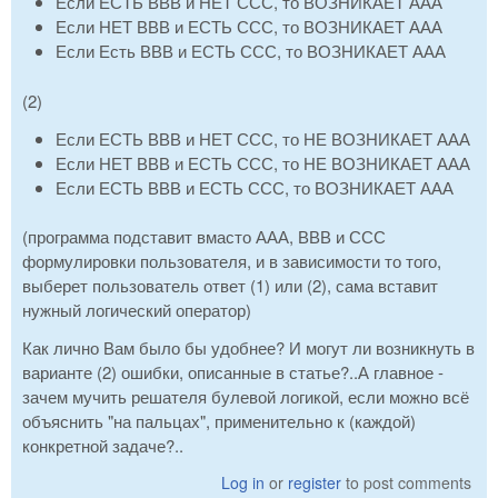
Если ЕСТЬ ВВВ и НЕТ ССС, то ВОЗНИКАЕТ ААА
Если НЕТ ВВВ и ЕСТЬ ССС, то ВОЗНИКАЕТ ААА
Если Есть ВВВ и ЕСТЬ ССС, то ВОЗНИКАЕТ ААА
(2)
Если ЕСТЬ ВВВ и НЕТ ССС, то НЕ ВОЗНИКАЕТ ААА
Если НЕТ ВВВ и ЕСТЬ ССС, то НЕ ВОЗНИКАЕТ ААА
Если ЕСТЬ ВВВ и ЕСТЬ ССС, то ВОЗНИКАЕТ ААА
(программа подставит вмасто ААА, ВВВ и ССС
формулировки пользователя, и в зависимости то того,
выберет пользователь ответ (1) или (2), сама вставит
нужный логический оператор)
Как лично Вам было бы удобнее? И могут ли возникнуть в
варианте (2) ошибки, описанные в статье?..А главное -
зачем мучить решателя булевой логикой, если можно всё
объяснить "на пальцах", применительно к (каждой)
конкретной задаче?..
Log in
or
register
to post comments