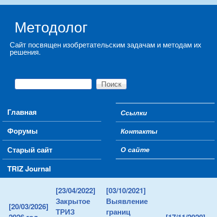
Skip to main content
Методолог
Сайт посвящен изобретательским задачам и методам их
решения.
Поиск
Форма поиска
Main menu
Главная
Ссылки
Secondary menu
Форумы
Контакты
Старый сайт
О сайте
TRIZ Journal
[23/04/2022]
[03/10/2021]
Закрытое
Выявление
[20/03/2026]
ТРИЗ
границ