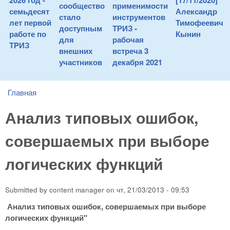
2026 год -
[17/11/2020]
сообщество
применимости
семьдесят
Александр
стало
инструментов
лет первой
Тимофеевич
доступным
ТРИЗ -
работе по
Кынин
для
рабочая
ТРИЗ
внешних
встреча 3
участников
декабря 2021
Главная
You are here
Анализ типовых ошибок,
совершаемых при выборе
логических функций
Submitted by
content manager
on
чт, 21/03/2013 - 09:53
Анализ типовых ошибок, совершаемых при выборе
логических функций"