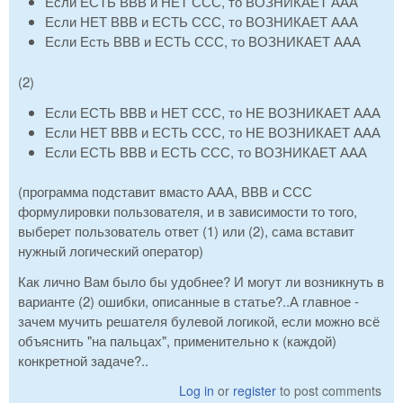
Если ЕСТЬ ВВВ и НЕТ ССС, то ВОЗНИКАЕТ ААА
Если НЕТ ВВВ и ЕСТЬ ССС, то ВОЗНИКАЕТ ААА
Если Есть ВВВ и ЕСТЬ ССС, то ВОЗНИКАЕТ ААА
(2)
Если ЕСТЬ ВВВ и НЕТ ССС, то НЕ ВОЗНИКАЕТ ААА
Если НЕТ ВВВ и ЕСТЬ ССС, то НЕ ВОЗНИКАЕТ ААА
Если ЕСТЬ ВВВ и ЕСТЬ ССС, то ВОЗНИКАЕТ ААА
(программа подставит вмасто ААА, ВВВ и ССС
формулировки пользователя, и в зависимости то того,
выберет пользователь ответ (1) или (2), сама вставит
нужный логический оператор)
Как лично Вам было бы удобнее? И могут ли возникнуть в
варианте (2) ошибки, описанные в статье?..А главное -
зачем мучить решателя булевой логикой, если можно всё
объяснить "на пальцах", применительно к (каждой)
конкретной задаче?..
Log in
or
register
to post comments