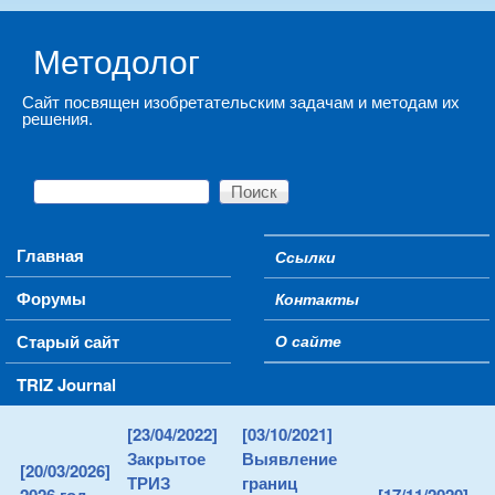
Skip to main content
Методолог
Сайт посвящен изобретательским задачам и методам их
решения.
Поиск
Форма поиска
Main menu
Главная
Ссылки
Secondary menu
Форумы
Контакты
Старый сайт
О сайте
TRIZ Journal
[23/04/2022]
[03/10/2021]
Закрытое
Выявление
[20/03/2026]
ТРИЗ
границ