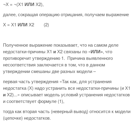
¬Х = ¬(Х1
ИЛИ
Х2),
далее, сокращая операцию отрицания, получаем выражение
Х = Х1
ИЛИ
Х2 (2)
Полученное выражение показывает, что на самом деле
недостатки-причины Х1
и
Х2 связаны по «
ИЛИ»
, что
противоречит утверждению 1. Причина выявленного
несоответствия заключается в том, что в данном
утверждении смешаны две разных модели –
первая часть утверждения «Так как, для устранения
недостатка (Х) надо устранить все недостатки-причины (и Х1
и
Х2)...» описывает модель условий устранения недостатков
и соответствует формуле (1),
тогда как вторая часть (неверный вывод) относится к модели
(цепочке) недостатков.