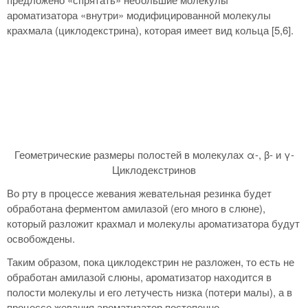
ароматизатора «внутри» модифицированной молекулы
крахмала (циклодекстрина), которая имеет вид кольца [5,6].
Геометрические размеры полостей в молекулах α-, β- и γ-
Циклодекстринов
Во рту в процессе жевания жевательная резинка будет
обработана ферментом амилазой (его много в слюне),
который разложит крахмал и молекулы ароматизатора будут
освобождены.
Таким образом, пока циклодекстрин не разложен, то есть не
обработан амилазой слюны, ароматизатор находится в
полости молекулы и его летучесть низка (потери малы), а в
процессе жевания ароматизатор постепенно