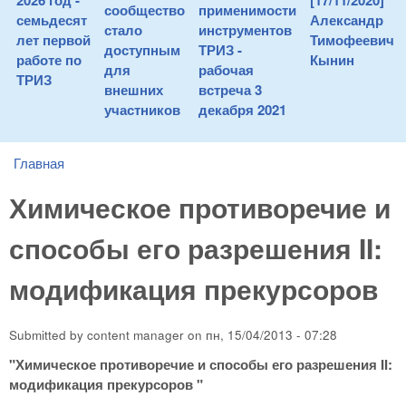
2026 год -
[17/11/2020]
сообщество
применимости
семьдесят
Александр
стало
инструментов
лет первой
Тимофеевич
доступным
ТРИЗ -
работе по
Кынин
для
рабочая
ТРИЗ
внешних
встреча 3
участников
декабря 2021
Главная
You are here
Химическое противоречие и
способы его разрешения II:
модификация прекурсоров
Submitted by
content manager
on
пн, 15/04/2013 - 07:28
"Химическое противоречие и способы его разрешения II:
модификация прекурсоров "