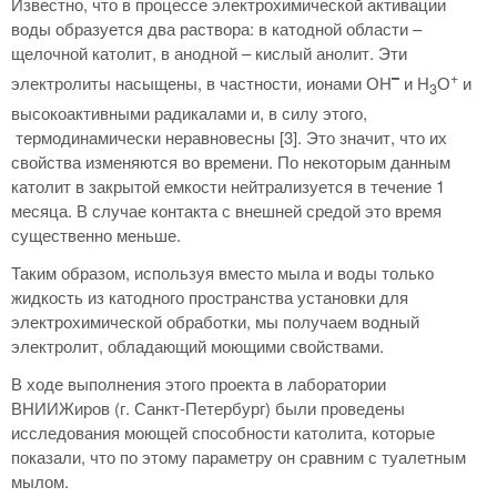
Известно, что в процессе электрохимической активации
воды образуется два раствора: в катодной области –
щелочной католит, в анодной – кислый анолит. Эти
–
+
электролиты насыщены, в частности, ионами ОН
и Н
О
и
3
высокоактивными радикалами и, в силу этого,
термодинамически неравновесны [3]. Это значит, что их
свойства изменяются во времени. По некоторым данным
католит в закрытой емкости нейтрализуется в течение 1
месяца. В случае контакта с внешней средой это время
существенно меньше.
Таким образом, используя вместо мыла и воды только
жидкость из катодного пространства установки для
электрохимической обработки, мы получаем водный
электролит, обладающий моющими свойствами.
В ходе выполнения этого проекта в лаборатории
ВНИИЖиров (г. Санкт-Петербург) были проведены
исследования моющей способности католита, которые
показали, что по этому параметру он сравним с туалетным
мылом.