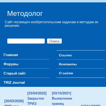
Skip to main content
Методолог
Сайт посвящен изобретательским задачам и методам их
решения.
Поиск
Форма поиска
Main menu
Главная
Ссылки
Secondary menu
Форумы
Контакты
Старый сайт
О сайте
TRIZ Journal
[23/04/2022]
[03/10/2021]
Закрытое
Выявление
[20/03/2026]
ТРИЗ
границ