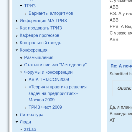
С уважени
ТРИЗ
ABB
Варианты алгоритмов
P.S. А у н
ABB
Информация МА ТРИЗ
PPS. А Вы,
Как продавать ТРИЗ
С уважени
Кафедра прогнозов
ABB
Контрольный гвоздь
Конференция
Размышления
Статьи и письма "Методологу"
Re: А поч
Форумы и конференции
Submitted 
ASIA TRIZCON2009
«Теория и практика решения
Quote
задач на предприятиях»
Москва 2009
.
ТРИЗ Фест 2009
Да, я план
В ожидании
Литература
АТ
Люди
zzLab