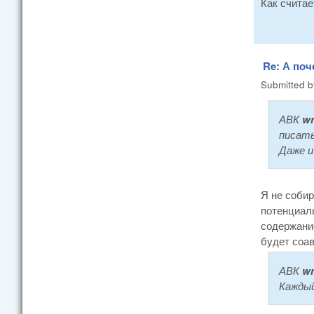
Как считае
Re: А поч
Submitted 
АВК
wr
писать
Даже и
Я не собир
потенциаль
содержание
будет соав
АВК
wr
Каждый