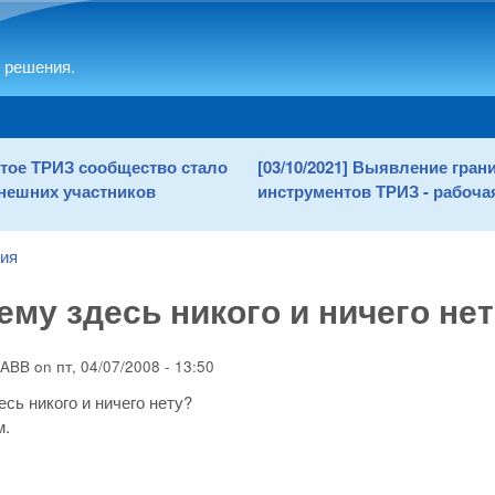
Skip to main content
 решения.
рытое ТРИЗ сообщество стало
[03/10/2021] Выявление гра
нешних участников
инструментов ТРИЗ - рабочая
ния
ему здесь никого и ничего не
ABB
on
пт, 04/07/2008 - 13:50
есь никого и ничего нету?
м.