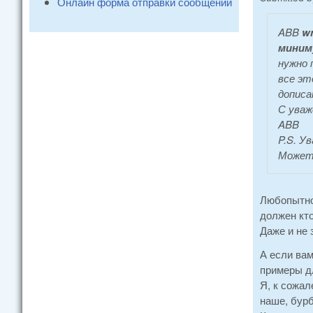
Онлайн форма отправки сообщений
ABB
wr
миним
нужно 
все эт
дописа
С уваж
ABB
P.S. У
Может,
Любопытно
должен кто
Даже и не 
А если ва
примеры д
Я, к сожал
наше, бурб