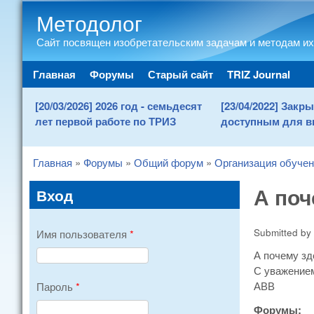
Методолог
Сайт посвящен изобретательским задачам и методам их
Main menu
Главная
Форумы
Старый сайт
TRIZ Journal
[20/03/2026] 2026 год - семьдесят
[23/04/2022] Зак
лет первой работе по ТРИЗ
доступным для в
Главная
»
Форумы
»
Общий форум
»
Организация обуче
You are here
А поч
Вход
Submitted by
Имя пользователя
*
А почему зд
С уважение
АВВ
Пароль
*
Форумы: