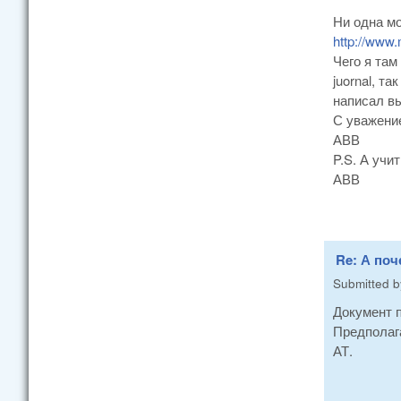
Ни одна мо
http://www.
Чего я там
juornal, т
написал в
С уважени
АВВ
P.S. А учи
АВВ
Re: А поч
Submitted 
Документ 
Предполаг
АТ.