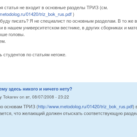
я статья не входит в основные разделы ТРИЗ (см.
metodolog.ru/01420/triz_bok_rus.pdf
)
 буду писать? Я не специалист по основным разделам. В то же в
ак и в нашем университетском вестнике, в других сборниках и ма
ыше головы.
ем.
ть студентов по статьям негоже.
ему здесь никого и ничего нету?
by
Tokarev
on
вт, 08/07/2008 - 23:22
по основам ТРИЗ (
http://www.metodolog.ru/01420/triz_bok_rus.pdf
)
ается, что желающий должен отыскать соответствующую раздел