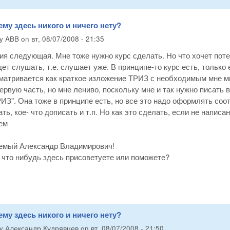
ему здесь никого и ничего нету?
by
ABB
on
вт, 08/07/2008 - 21:35
ия следующая. Мне тоже нужно курс сделать. Но что хочет пот
дет слушать, т.е. слушает уже. В принципе-то курс есть, только 
матривается как краткое изложение ТРИЗ с необходимым мне ми
ервую часть, но мне лениво, поскольку мне и так нужно писат
ИЗ". Она тоже в принципе есть, но все это надо оформлять соо
ть, кое- что дописать и т.п. Но как это сделать, если не написа
ем
аемый Александр Владимирович!
 что нибудь здесь присоветуете или поможете?
ему здесь никого и ничего нету?
by
Александр Кудрявцев
on
вт, 08/07/2008 - 21:50