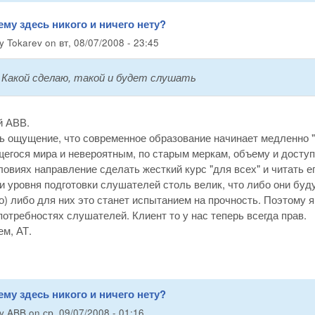
ему здесь никого и ничего нету?
by
Tokarev
on
вт, 08/07/2008 - 23:45
:
Какой сделаю, такой и будет слушать
 АВВ.
ь ощущение, что современное образование начинает медленно "
гося мира и невероятным, по старым меркам, объему и доступн
ловиях направление сделать жесткий курс "для всех" и читать е
и уровня подготовки слушателей столь велик, что либо они буду
о) либо для них это станет испытанием на прочность. Поэтому 
отребностях слушателей. Клиент то у нас теперь всегда прав.
м, АТ.
ему здесь никого и ничего нету?
by
ABB
on
ср, 09/07/2008 - 01:16