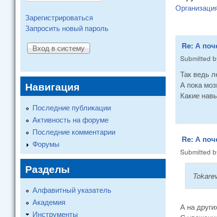
Организаци
Зарегистрироваться
Запросить новый пароль
Re: А поч
Submitted 
Так ведь л
Навигация
А пока моз
Какие нав
Последние публикации
Активность на форуме
Последние комментарии
Re: А поч
Форумы
Submitted 
Разделы
Tokare
Алфавитный указатель
Академия
А на други
Инструменты