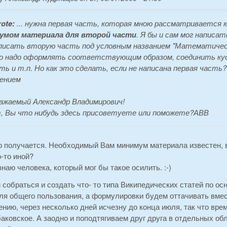
ote:
... нужна первая часть, которая мною рассматривается 
умом материала для второй части
. Я бы и сам мог написат
писать вторую часть под условным названием "Математическ
о надо оформлять соответствующим образом, соединить куски
ть и т.п. Но как это сделать, если не написана первая часть?
ением
важаемый Александр Владимирович!
 Вы что нибудь здесь присоветуете или поможете?АВВ
 получается. Необходимый Вам минимум материала известен, ви
-то иной?
знаю человека, который мог бы такое осилить. :-)
м собраться и создать что- то типа Википедических статей по
ля общего пользования, а формулировки будем оттачивать вмес
ению, через несколько дней исчезну до конца июля, так что вр
аковское. А заодно и поподтягиваем друг друга в отдельных об