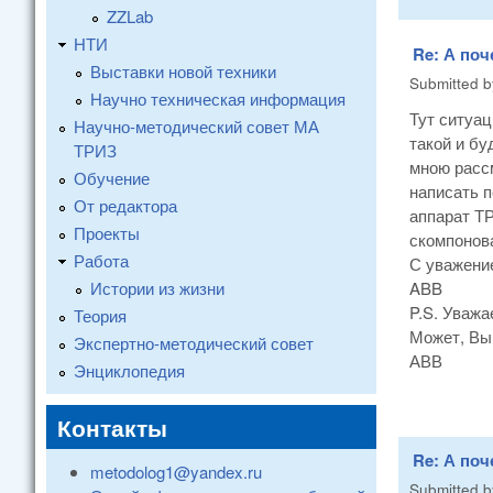
ZZLab
НТИ
Re: А поч
Выставки новой техники
Submitted 
Научно техническая информация
Тут ситуац
Научно-методический совет МА
такой и бу
ТРИЗ
мною расс
Обучение
написать п
От редактора
аппарат ТР
Проекты
скомпонова
Работа
С уважени
Истории из жизни
ABB
P.S. Уваж
Теория
Может, Вы
Экспертно-методический совет
АВВ
Энциклопедия
Контакты
Re: А поч
metodolog1@yandex.ru
Submitted 