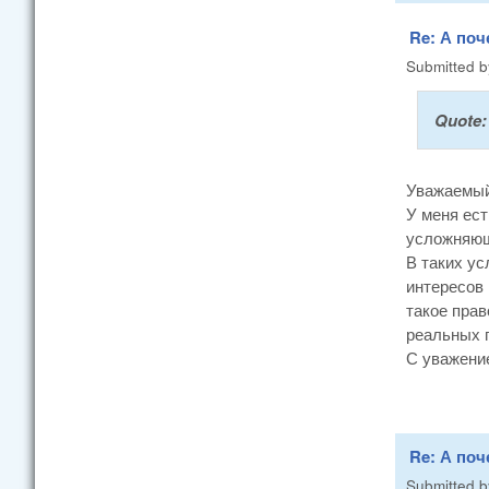
Re: А поч
Submitted 
Quote
Уважаемый
У меня ест
усложняюще
В таких ус
интересов 
такое прав
реальных п
С уважение
Re: А поч
Submitted 