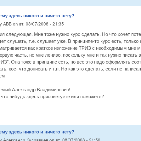
ему здесь никого и ничего нету?
by
ABB
on
вт, 08/07/2008 - 21:35
ия следующая. Мне тоже нужно курс сделать. Но что хочет пот
дет слушать, т.е. слушает уже. В принципе-то курс есть, только 
матривается как краткое изложение ТРИЗ с необходимым мне ми
ервую часть, но мне лениво, поскольку мне и так нужно писат
ИЗ". Она тоже в принципе есть, но все это надо оформлять соо
ть, кое- что дописать и т.п. Но как это сделать, если не написа
ем
аемый Александр Владимирович!
 что нибудь здесь присоветуете или поможете?
ему здесь никого и ничего нету?
by
Александр Кудрявцев
on
вт, 08/07/2008 - 21:50