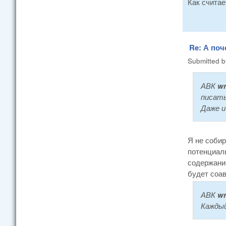
Как считае
Re: А поч
Submitted 
АВК
wr
писать
Даже и
Я не собир
потенциаль
содержание
будет соав
АВК
wr
Каждый