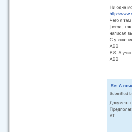
Ни одна мо
http://www.
Чего я там
juornal, т
написал в
С уважени
АВВ
P.S. А учи
АВВ
Re: А поч
Submitted 
Документ 
Предполаг
АТ.