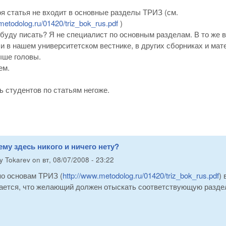
я статья не входит в основные разделы ТРИЗ (см.
metodolog.ru/01420/triz_bok_rus.pdf
)
 буду писать? Я не специалист по основным разделам. В то же в
ак и в нашем университетском вестнике, в других сборниках и ма
ыше головы.
ем.
ть студентов по статьям негоже.
ему здесь никого и ничего нету?
by
Tokarev
on
вт, 08/07/2008 - 23:22
по основам ТРИЗ (
http://www.metodolog.ru/01420/triz_bok_rus.pdf
)
ается, что желающий должен отыскать соответствующую раздел