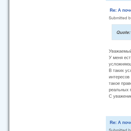
Re: А поч
Submitted 
Quote
Уважаемый
У меня ест
усложняюще
В таких ус
интересов 
такое прав
реальных п
С уважение
Re: А поч
Submitted 