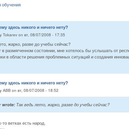
я обучения
ему здесь никого и ничего нету?
by
Tokarev
on
вт, 08/07/2008 - 17:35
ето, жарко, разве до учебы сейчас?
г в размягченном состоянии, мне хотелось бы услышать от респ
ыки в области решения проблемных ситуаций и создания иннова
ему здесь никого и ничего нету?
by
ABB
on
вт, 08/07/2008 - 18:52
v
wrote:
Так ведь лето, жарко, разве до учебы сейчас?
х-то ветках есть народ.