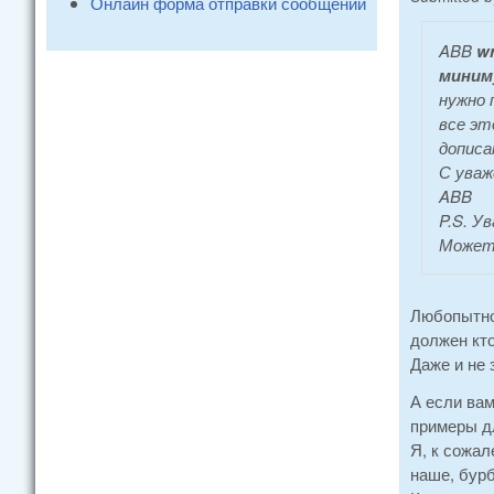
Онлайн форма отправки сообщений
ABB
wr
миним
нужно 
все эт
дописа
С уваж
ABB
P.S. У
Может,
Любопытно
должен кто
Даже и не 
А если ва
примеры д
Я, к сожал
наше, бурб