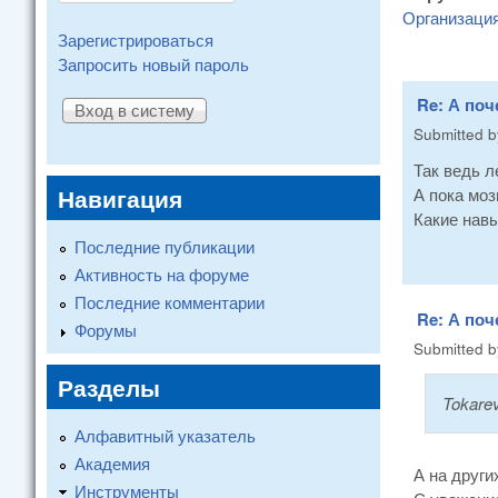
Организаци
Зарегистрироваться
Запросить новый пароль
Re: А поч
Submitted 
Так ведь л
Навигация
А пока моз
Какие нав
Последние публикации
Активность на форуме
Последние комментарии
Re: А поч
Форумы
Submitted 
Разделы
Tokare
Алфавитный указатель
Академия
А на други
Инструменты