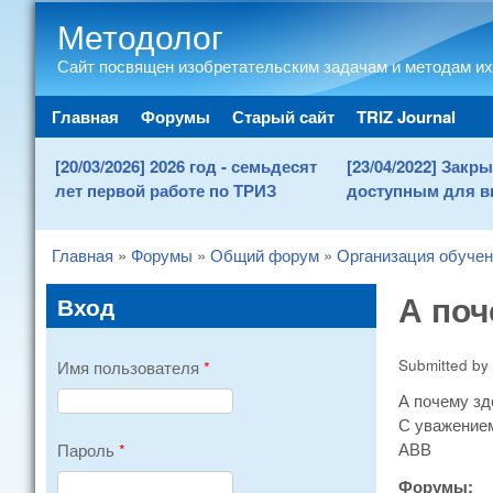
Методолог
Сайт посвящен изобретательским задачам и методам их
Main menu
Главная
Форумы
Старый сайт
TRIZ Journal
[20/03/2026] 2026 год - семьдесят
[23/04/2022] Зак
лет первой работе по ТРИЗ
доступным для в
Главная
»
Форумы
»
Общий форум
»
Организация обуче
You are here
А поч
Вход
Submitted by
Имя пользователя
*
А почему зд
С уважение
АВВ
Пароль
*
Форумы: