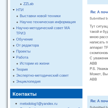
ZZLab
НТИ
Re: А поч
Выставки новой техники
Submitted 
Научно техническая информация
Тут ситуац
Научно-методический совет МА
такой и бу
ТРИЗ
мною расс
Обучение
написать п
От редактора
аппарат ТР
Проекты
скомпонова
Работа
С уважени
Истории из жизни
ABB
P.S. Уваж
Теория
Может, Вы
Экспертно-методический совет
АВВ
Энциклопедия
Контакты
Re: А поч
metodolog1@yandex.ru
Submitted 