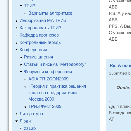
С уважени
ТРИЗ
ABB
Варианты алгоритмов
P.S. А у н
ABB
Информация МА ТРИЗ
PPS. А Вы,
Как продавать ТРИЗ
С уважени
Кафедра прогнозов
ABB
Контрольный гвоздь
Конференция
Размышления
Статьи и письма "Методологу"
Re: А поч
Форумы и конференции
Submitted 
ASIA TRIZCON2009
«Теория и практика решения
Quote
задач на предприятиях»
Москва 2009
.
ТРИЗ Фест 2009
Да, я план
В ожидании
Литература
АТ
Люди
zzLab