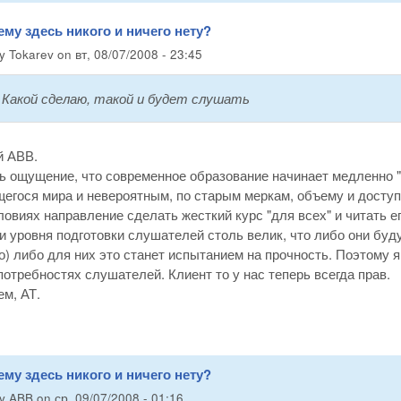
ему здесь никого и ничего нету?
by
Tokarev
on
вт, 08/07/2008 - 23:45
:
Какой сделаю, такой и будет слушать
 АВВ.
ь ощущение, что современное образование начинает медленно "
гося мира и невероятным, по старым меркам, объему и доступн
ловиях направление сделать жесткий курс "для всех" и читать е
и уровня подготовки слушателей столь велик, что либо они буду
о) либо для них это станет испытанием на прочность. Поэтому 
отребностях слушателей. Клиент то у нас теперь всегда прав.
м, АТ.
ему здесь никого и ничего нету?
by
ABB
on
ср, 09/07/2008 - 01:16