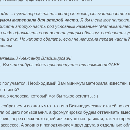
ote:
... нужна первая часть, которая мною рассматривается 
умом материала для второй части
. Я бы и сам мог написат
писать вторую часть под условным названием "Математическ
о надо оформлять соответствующим образом, соединить куски
ть и т.п. Но как это сделать, если не написана первая часть?
ением
важаемый Александр Владимирович!
 Вы что нибудь здесь присоветуете или поможете?АВВ
 получается. Необходимый Вам минимум материала известен, ви
-то иной?
знаю человека, который мог бы такое осилить. :-)
м собраться и создать что- то типа Википедических статей по
ля общего пользования, а формулировки будем оттачивать вмес
ению, через несколько дней исчезну до конца июля, так что вр
аковское. А заодно и поподтягиваем друг друга в отдельных об