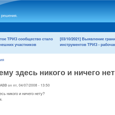
Skip to main content
 решения.
рытое ТРИЗ сообщество стало
[03/10/2021] Выявление гра
нешних участников
инструментов ТРИЗ - рабочая
ния
ему здесь никого и ничего не
ABB
on
пт, 04/07/2008 - 13:50
есь никого и ничего нету?
м.