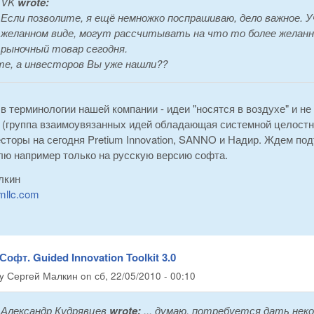
VK
wrote:
Если позволите, я ещё немножко поспрашиваю, дело важное. 
желанном виде, могут рассчитывать на что то более желанн
рыночный товар сегодня.
е, а инвесторов Вы уже нашли??
 в терминологии нашей компании - идеи "носятся в воздухе" и не
 (группа взаимоувязанных идей обладающая системной целостно
есторы на сегодня Pretium Innovation, SANNO и Надир. Ждем по
лю например только на русскую версию софта.
лкин
mllc.com
Софт. Guided Innovation Toolkit 3.0
by
Сергей Малкин
on
сб, 22/05/2010 - 00:10
Александр Кудрявцев
wrote:
... думаю, потребуется дать не