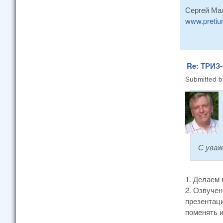
Сергей Ма
www.pretiu
Re: ТРИЗ-
Submitted 
С уваж
1. Делаем 
2. Озвучен
презентаци
поменять 