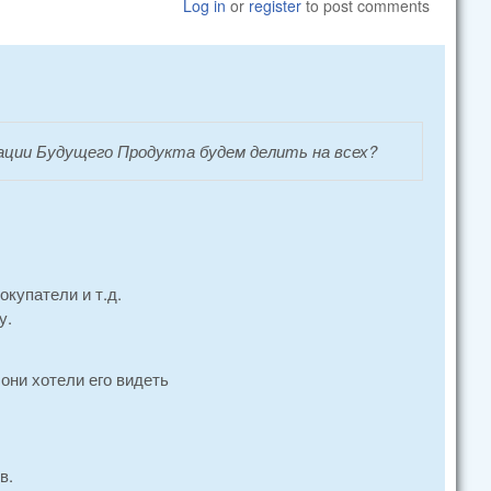
Log in
or
register
to post comments
ации Будущего Продукта будем делить на всех?
купатели и т.д.
у.
они хотели его видеть
в.