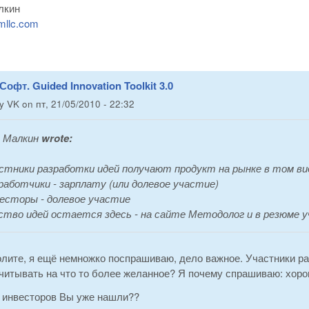
лкин
mllc.com
Софт. Guided Innovation Toolkit 3.0
by
VK
on
пт, 21/05/2010 - 22:32
 Малкин
wrote:
стники разработки идей получают продукт на рынке в том вид
работчики - зарплату (или долевое участие)
есторы - долевое участие
тво идей остается здесь - на сайте Методолог и в резюме у
лите, я ещё немножко поспрашиваю, дело важное. Участники ра
читывать на что то более желанное? Я почему спрашиваю: хоро
а инвесторов Вы уже нашли??