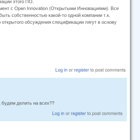
зации этого ПО.
мент с Open Innovation (Открытыми Инновациями). Все
ыть собственностью какой-то одной компании т.к.
го открытого обсуждения спецификации лягут в основу
Log in
or
register
to post comments
 будем делить на всех??
Log in
or
register
to post comments