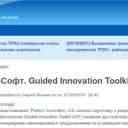
Skip to main content
 решения.
рытое ТРИЗ сообщество стало
[03/10/2021] Выявление гра
нешних участников
инструментов ТРИЗ - рабочая
адач
Софт. Guided Innovation Toolki
ubmitted by
Сергей Малкин
on
пт, 21/05/2010 - 20:42
оспода!
аша компания,
Pretium Innovation, LLC
начала подготовку к разр
беспечения Guided Innovation Toolkit (GIT) название русской вер
т инициирован накопившимися предложениями по усовершенство