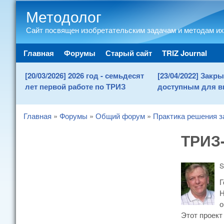
Методолог
Сайт посвящен изобретательским задачам и методам их
Main menu
Главная
Форумы
Старый сайт
TRIZ Journal
[20/03/2026] 2026 год - семьдесят
[23/04/2022] Зак
лет первой работе по ТРИЗ
доступным для в
Главная
»
Форумы
»
Общий форум
»
Практика решения з
You are here
ТРИЗ-
S
Г
Н
о
Этот проек