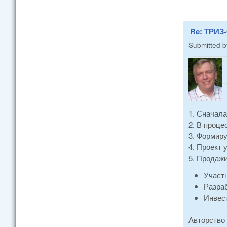
Re: ТРИЗ-
Submitted 
1. Сначал
2. В проц
3. Формиру
4. Проект 
5. Продаж
Участн
Разраб
Инвест
Авторство 