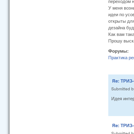
переходом н
У меня возн
идеи по усо
открыты для
дезайна буд
Как вам так
Прошу выска
Форумы:
Практика ре
Re: ТРИЗ-
Submitted 
Идея инте
Re: ТРИЗ-
Submitted 