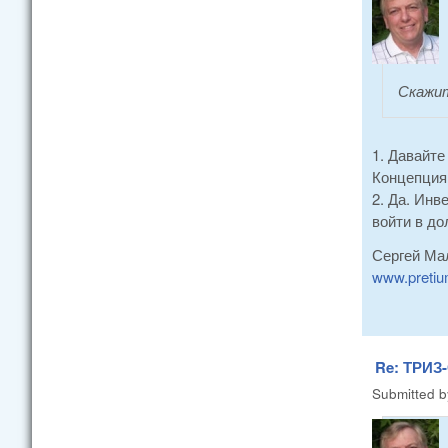
Скажит
1. Давайте
Концепция
2. Да. Инв
войти в до
Сергей Ма
www.pretiu
Re: ТРИЗ-
Submitted 