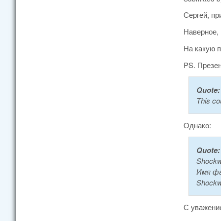
Сергей, пр
Наверное, 
На какую 
PS. Презе
Quote:
This co
Однако:
Quote:
Shockw
Имя фай
Shockw
С уважени