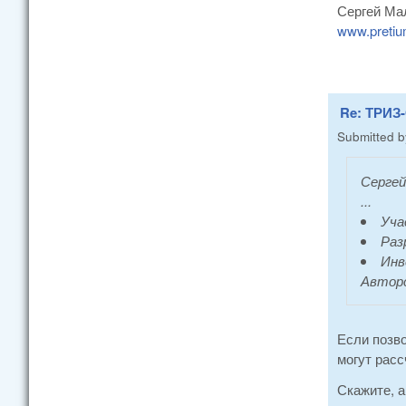
Сергей Ма
www.pretiu
Re: ТРИЗ-
Submitted 
Сергей
...
Уча
Раз
Инв
Авторс
Если позво
могут расс
Скажите, 