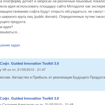
а платформу дотнет и запросах на различные языковые локали
икла идея использовать площадку сайта Методолог как экспери
верщенствованию софта будут открыто обсуждаться, не смогут б
 широкого круга лиц (public domain). Определенные путем тако
ущего продукта.
ая идея?
зываться...
шения задач
Софт. Guided Innovation Toolkit 3.0
by
VK
on
пт, 21/05/2010 - 21:47
ресная. Авторство и Прибыль от реализации Будущего Продукта
Софт. Guided Innovation Toolkit 3.0
by
Сагадеев Александр
on
пт, 21/05/2010 - 21:48