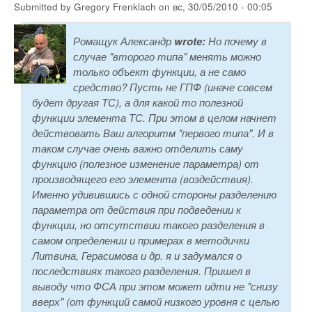
Submitted by
Gregory Frenklach
on
вс, 30/05/2010 - 00:05
Ромащук Александр
wrote:
Но почему в
случае "второго типа" менять можно
только объект функции, а не само
средство? Пусть не ГПФ (иначе совсем
будет другая ТС), а для какой то полезной
функции элемента ТС. При этом в целом начнет
действовать Ваш алгоритм "первого типа". И в
таком случае очень важно отделить саму
функцию (полезное изменение параметра) от
производящего его элемента (воздействия).
Именно удивившись с одной стороны разделению
параметра от действия при подведении к
функции, но отсутствии такого разделения в
самом определении и примерах в методички
Литвина, Герасимова и др. я и задумался о
последствиях такого разделения. Пришел в
выводу что ФСА при этом может идти не "снизу
вверх" (от функций самой низкого уровня с целью