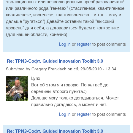
эволюционных или неэволюционных преобразованиях и/
или различного рода "генезах" (стасигенезе, квантигенезе,
квалигенезе, изогенезе, квантиизогенеза... и т.д. - могу и
дальше "ругаться") Давайте оставим такой "высокий
уровень" для себя, а договариться будем о конкретике
(для нашей области, конечно).
Log in
or
register
to post comments
Re: ТРИЗ-Софт. Guided Innovation Toolkit 3.0
Submitted by
Gregory Frenklach
on
сб, 29/05/2010 - 13:34
Lynx,
Вот об этом я и говорю. Понял всё до
середины второго пункта.:)
Дальше могу только догадываться. Может
правильно догадаюсь, а может и нет.
Log in
or
register
to post comments
Re: ТРИЗ-Софт. Guided Innovation Toolkit 3.0