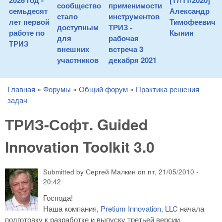
2026 год -
[17/11/2020]
сообщество
применимости
семьдесят
Александр
стало
инструментов
лет первой
Тимофеевич
доступным
ТРИЗ -
работе по
Кынин
для
рабочая
ТРИЗ
внешних
встреча 3
участников
декабря 2021
Главная
»
Форумы
»
Общий форум
»
Практика решения
You are here
задач
ТРИЗ-Софт. Guided
Innovation Toolkit 3.0
Submitted by
Сергей Малкин
on
пт, 21/05/2010 -
20:42
Господа!
Наша компания,
Pretium Innovation, LLC
начала
подготовку к разработке и выпуску третьей версии