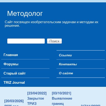
Skip to main content
Методолог
Сайт посвящен изобретательским задачам и методам их
решения.
Поиск
Форма поиска
Main menu
Главная
Ссылки
Secondary menu
Форумы
Контакты
Старый сайт
О сайте
TRIZ Journal
[23/04/2022]
[03/10/2021]
Закрытое
Выявление
[20/03/2026]
ТРИЗ
границ