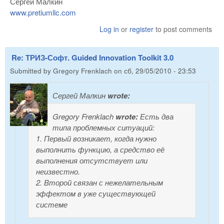
Сергей Малкин
www.pretiumllc.com
Log in
or
register
to post comments
Re: ТРИЗ-Софт. Guided Innovation Toolkit 3.0
Submitted by
Gregory Frenklach
on
сб, 29/05/2010 - 23:53
Сергей Малкин
wrote:
Gregory Frenklach
wrote:
Есть два
типа проблемных ситуаций:
1. Первый возникает, когда нужно
выполнить функцию, а средство её
выполнения отсутствует или
неизвестно.
2. Второй связан с нежелательным
эффектом в уже существующей
системе