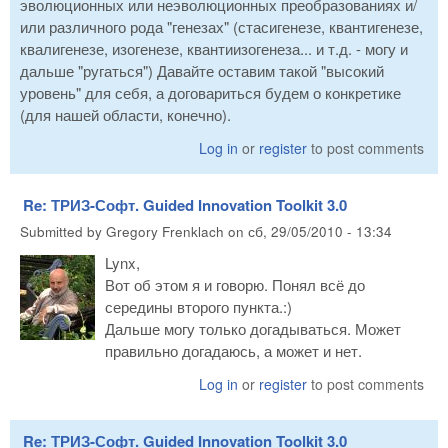
эволюционных или неэволюционных преобразованиях и/
или различного рода "генезах" (стасигенезе, квантигенезе,
квалигенезе, изогенезе, квантиизогенеза... и т.д. - могу и
дальше "ругаться") Давайте оставим такой "высокий
уровень" для себя, а договариться будем о конкретике
(для нашей области, конечно).
Log in
or
register
to post comments
Re: ТРИЗ-Софт. Guided Innovation Toolkit 3.0
Submitted by
Gregory Frenklach
on
сб, 29/05/2010 - 13:34
Lynx,
Вот об этом я и говорю. Понял всё до
середины второго пункта.:)
Дальше могу только догадываться. Может
правильно догадаюсь, а может и нет.
Log in
or
register
to post comments
Re: ТРИЗ-Софт. Guided Innovation Toolkit 3.0