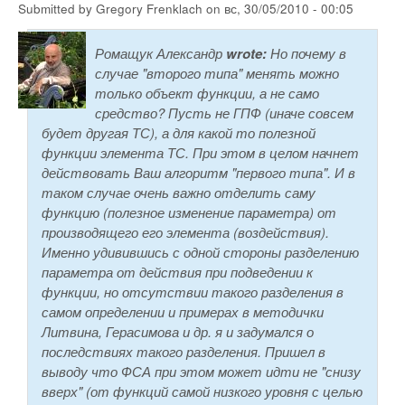
Submitted by
Gregory Frenklach
on
вс, 30/05/2010 - 00:05
Ромащук Александр
wrote:
Но почему в
случае "второго типа" менять можно
только объект функции, а не само
средство? Пусть не ГПФ (иначе совсем
будет другая ТС), а для какой то полезной
функции элемента ТС. При этом в целом начнет
действовать Ваш алгоритм "первого типа". И в
таком случае очень важно отделить саму
функцию (полезное изменение параметра) от
производящего его элемента (воздействия).
Именно удивившись с одной стороны разделению
параметра от действия при подведении к
функции, но отсутствии такого разделения в
самом определении и примерах в методички
Литвина, Герасимова и др. я и задумался о
последствиях такого разделения. Пришел в
выводу что ФСА при этом может идти не "снизу
вверх" (от функций самой низкого уровня с целью