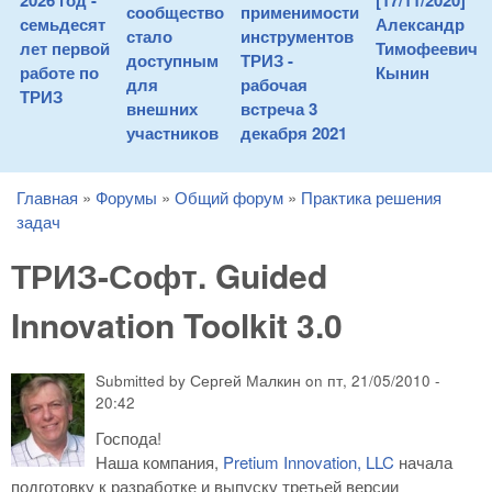
2026 год -
[17/11/2020]
сообщество
применимости
семьдесят
Александр
стало
инструментов
лет первой
Тимофеевич
доступным
ТРИЗ -
работе по
Кынин
для
рабочая
ТРИЗ
внешних
встреча 3
участников
декабря 2021
Главная
»
Форумы
»
Общий форум
»
Практика решения
You are here
задач
ТРИЗ-Софт. Guided
Innovation Toolkit 3.0
Submitted by
Сергей Малкин
on
пт, 21/05/2010 -
20:42
Господа!
Наша компания,
Pretium Innovation, LLC
начала
подготовку к разработке и выпуску третьей версии