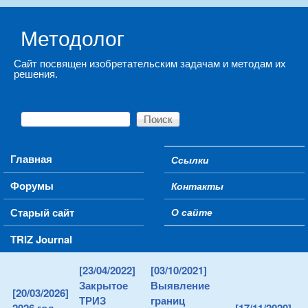
Skip to main content
Методолог
Сайт посвящен изобретательским задачам и методам их
решения.
Поиск
Форма поиска
Main menu
Главная
Ссылки
Secondary menu
Форумы
Контакты
Старый сайт
О сайте
TRIZ Journal
[23/04/2022]
[03/10/2021]
Закрытое
Выявление
[20/03/2026]
ТРИЗ
границ