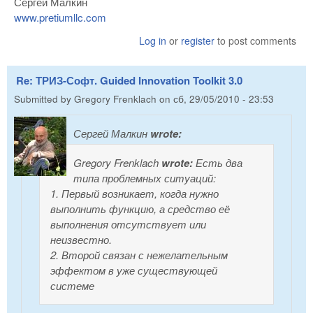
Сергей Малкин
www.pretiumllc.com
Log in
or
register
to post comments
Re: ТРИЗ-Софт. Guided Innovation Toolkit 3.0
Submitted by
Gregory Frenklach
on
сб, 29/05/2010 - 23:53
Сергей Малкин
wrote:
Gregory Frenklach
wrote:
Есть два
типа проблемных ситуаций:
1. Первый возникает, когда нужно
выполнить функцию, а средство её
выполнения отсутствует или
неизвестно.
2. Второй связан с нежелательным
эффектом в уже существующей
системе