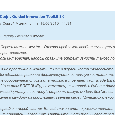
Софт. Guided Innovation Toolkit 3.0
by
Сергей Малкин
on
пт, 18/06/2010 - 11:34
Gregory Frenklach
wrote:
Сергей Малкин
wrote:
...Грегори предложил вообще выкинуть 
противоречия.
сль интересная, надобы сравнить эффективность такого под
 я не предложил выкинуть. У Вас в первой части словосочета
Вы идеальное решение формулируете, используя кастати то,
е собираетесь описывать только в третьей части, где Вы 
" (она там ВПЕРВЫЕ(!) появляется), с которой и будете дал
емосодержащую систему", строить такую модель без "холост
ете к каждому из проблемных звеньев своей "функциональной м
первой и второй частях Вы всё таки хотите рассматривать 
, не вдаваясь... Тогда так и напишите. Например, иногда пере