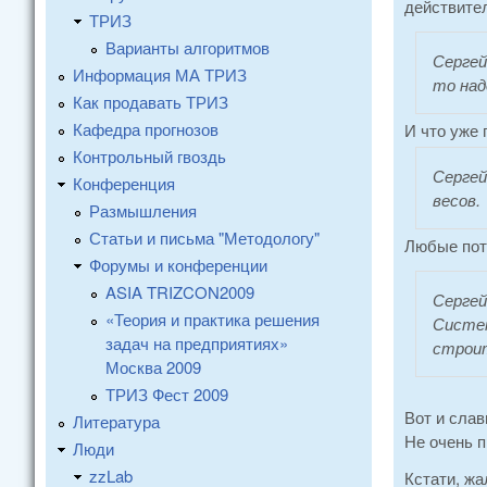
действител
ТРИЗ
Варианты алгоритмов
Сергей
Информация МА ТРИЗ
то над
Как продавать ТРИЗ
Кафедра прогнозов
И что уже
Контрольный гвоздь
Сергей
Конференция
весов.
Размышления
Статьи и письма "Методологу"
Любые поту
Форумы и конференции
ASIA TRIZCON2009
Сергей
«Теория и практика решения
Систем
задач на предприятиях»
строи
Москва 2009
ТРИЗ Фест 2009
Вот и слав
Литература
Не очень п
Люди
zzLab
Кстати, жа