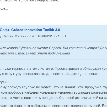
ще...
Софт. Guided Innovation Toolkit 3.0
by
Сергей Малкин
on
пт, 18/06/2010 - 13:01
Александр Кудрявцев
wrote:
Сергей, Вы хотите быстро? Дела
что уже и так знает этот подчиненный.
 я уже теряюсь в этом листинге. Просматривал и обнаружил куч
ую структуру использовать для постов, флажки для новых.
сути.
вому проходу глубоко не будет. Это не значит, что "проруби в г
тном пробросе найдены концепции удовлестворяющте критериям 
 нет, то можно повторить процесс с большеё детализацией на глу
йте тот факт, что работаем со свежепоготовленной группой. Есл