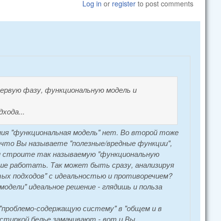
Log in
or
register
to post comments
первую фазу, функциональную модель и
хода...
ния "функциональная модель" нет. Во второй тоже
 что Вы называете "полезные/вредные функции",
и строите так называемую "функциональную
ьше работать. Так может быть сразу, анализируя
ых подходов" с идеальностью и противоречием?
одели" идеальное решение - глядишь и польза
"проблемо-содержащую систему" в "общем и в
д стиркой белье замачивают - вот и Вы