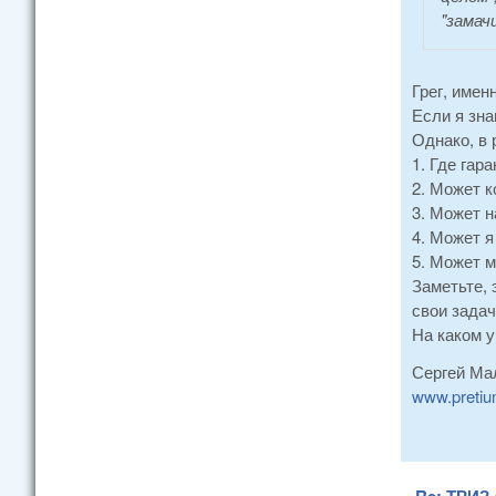
"замач
Грег, именн
Если я зна
Однако, в 
1. Где гар
2. Может 
3. Может н
4. Может я
5. Может м
Заметьте, 
свои задач
На каком у
Сергей Ма
www.pretiu
Re: ТРИЗ-