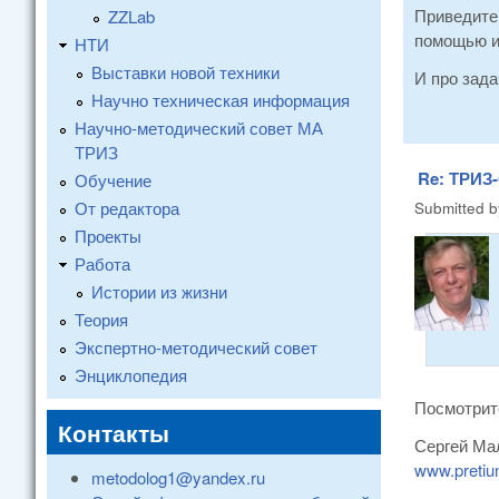
Приведите,
ZZLab
помощью и 
НТИ
Выставки новой техники
И про зада
Научно техническая информация
Научно-методический совет МА
ТРИЗ
Re: ТРИЗ-
Обучение
От редактора
Submitted 
Проекты
Работа
Истории из жизни
Теория
Экспертно-методический совет
Энциклопедия
Посмотрите
Контакты
Сергей Ма
www.pretiu
metodolog1@yandex.ru