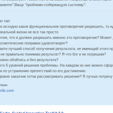
иваете" Вашу "проблемо-содержащую систему".
о так!
ю исходно какое функциональное противоречие разрешить, то ид
реальной жизни не все так просто
антия, что я должен разрешать именно это противоречие? Может
косметические поправки удовлетворят?
аити лучший способ получения результата, не имеющий этого п
 не правильно понимаю результат? Я что бог и не погрешим?
ожно обойтись и без результата?
это 5 уровней решения проблемы. На каждом из них можно сфор
и по устранению препятствий по его достижению.
ровне заказчик готов рассматривать решения? Я лучше потрачу 
лкин
mllc.com
Софт. Guided Innovation Toolkit 3.0