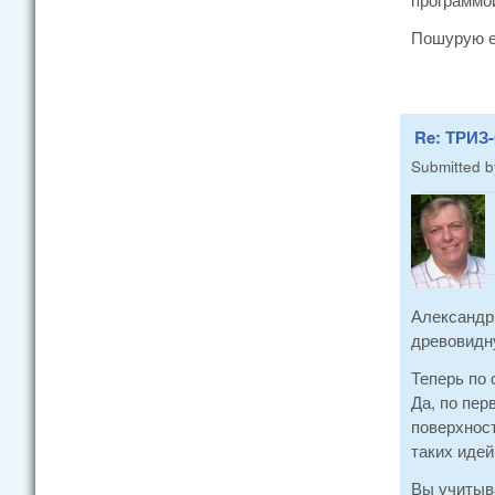
Пошурую е
Re: ТРИЗ-
Submitted 
Александр,
древовидн
Теперь по 
Да, по пер
поверхнос
таких идей
Вы учитыва