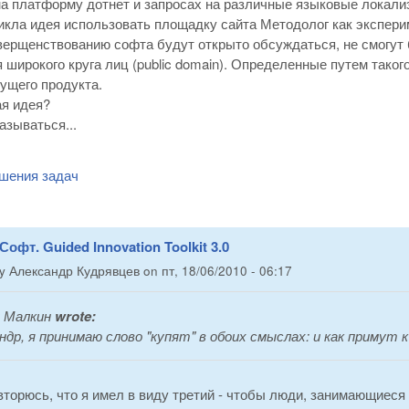
а платформу дотнет и запросах на различные языковые локали
икла идея использовать площадку сайта Методолог как экспери
верщенствованию софта будут открыто обсуждаться, не смогут б
 широкого круга лиц (public domain). Определенные путем тако
ущего продукта.
ая идея?
зываться...
шения задач
Софт. Guided Innovation Toolkit 3.0
by
Александр Кудрявцев
on
пт, 18/06/2010 - 06:17
 Малкин
wrote:
ндр, я принимаю слово "купят" в обоих смыслах: и как примут 
вторюсь, что я имел в виду третий - чтобы люди, занимающиеся