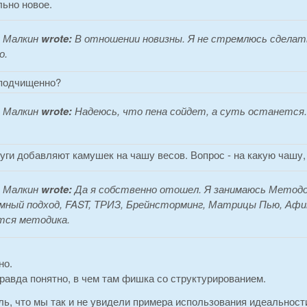
ьно новое.
 Малкин
wrote:
В отношении новизны. Я не стремлюсь сделат
о.
 подчищенно?
 Малкин
wrote:
Надеюсь, что пена сойдет, а суть останется
ги добавляют камушек на чашу весов. Вопрос - на какую чашу, 
 Малкин
wrote:
Да я собственно отошел. Я занимаюсь Метод
ный подход, FAST, ТРИЗ, Брейнсторминг, Матрицы Пью, Афи
тся методика.
но.
равда понятно, в чем там фишка со структурированием.
ль, что мы так и не увидели примера использования идеальност