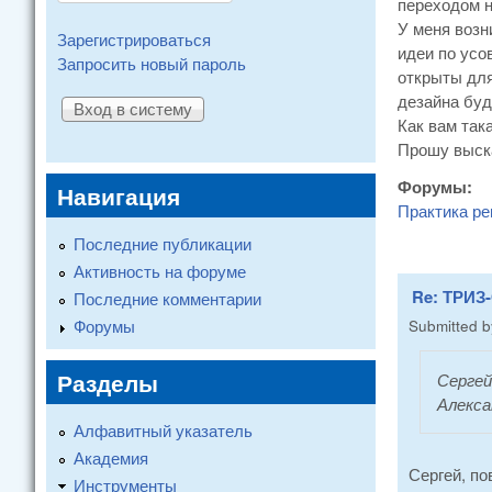
переходом н
У меня возн
Зарегистрироваться
идеи по усо
Запросить новый пароль
открыты для
дезайна буд
Как вам так
Прошу выска
Форумы:
Навигация
Практика ре
Последние публикации
Активность на форуме
Re: ТРИЗ-
Последние комментарии
Форумы
Submitted 
Разделы
Сергей
Алекса
Алфавитный указатель
Академия
Сергей, по
Инструменты