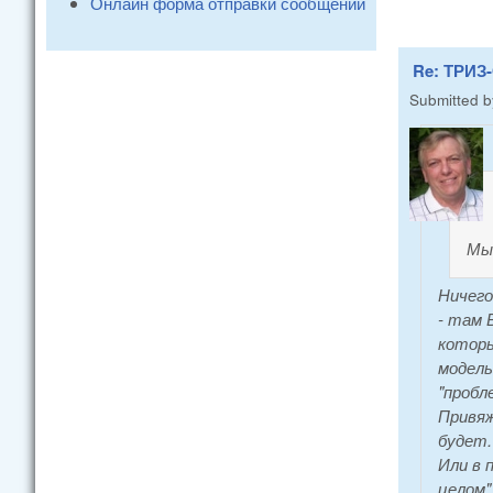
Онлайн форма отправки сообщений
Re: ТРИЗ-
Submitted 
Мы
Ничего
- там 
которы
модель
"пробл
Привяж
будет.
Или в 
целом"