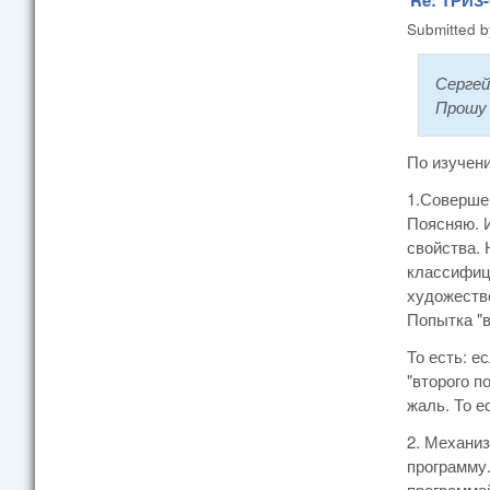
Submitted 
Сергей
Прошу 
По изучен
1.Совершен
Поясняю. И
свойства. 
классифиц
художестве
Попытка "
То есть: е
"второго п
жаль. То е
2. Механиз
программу.
программой