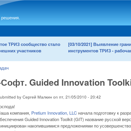
Skip to main content
 решения.
рытое ТРИЗ сообщество стало
[03/10/2021] Выявление гра
нешних участников
инструментов ТРИЗ - рабочая
адач
Софт. Guided Innovation Toolki
ubmitted by
Сергей Малкин
on
пт, 21/05/2010 - 20:42
оспода!
аша компания,
Pretium Innovation, LLC
начала подготовку к разр
беспечения Guided Innovation Toolkit (GIT) название русской вер
т инициирован накопившимися предложениями по усовершенство