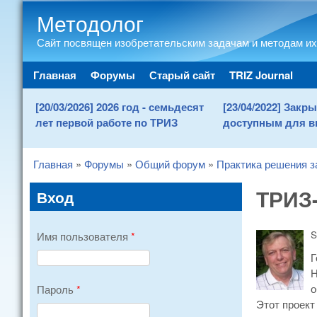
Методолог
Сайт посвящен изобретательским задачам и методам их
Main menu
Главная
Форумы
Старый сайт
TRIZ Journal
[20/03/2026] 2026 год - семьдесят
[23/04/2022] Зак
лет первой работе по ТРИЗ
доступным для в
Главная
»
Форумы
»
Общий форум
»
Практика решения з
You are here
ТРИЗ-
Вход
S
Имя пользователя
*
Г
Н
о
Пароль
*
Этот проек