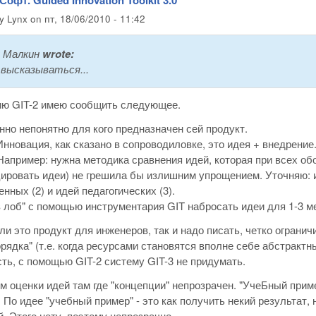
by
Lynx
on
пт, 18/06/2010 - 11:42
 Малкин
wrote:
высказываться...
ию GIT-2 имею сообщить следующее.
но непонятно для кого предназначен сей продукт.
нновация, как сказано в сопроводиловке, это идея + внедрение.
Например: нужна методика сравнения идей, которая при всех об
ировать идеи) не грешила бы излишним упрощением. Уточняю: и
нных (2) и идей педагогических (3).
в лоб" с помощью инструментария GIT набросать идеи для 1-3 
сли это продукт для инженеров, так и надо писать, четко огран
орядка" (т.е. когда ресурсами становятся вполне себе абстрак
сть, с помощью GIT-2 систему GIT-3 не придумать.
м оценки идей там где "концепции" непрозрачен. "УчеБный пример
 По идее "учебный пример" - это как получить некий результат,
. Этого нету, поэтому непрозрачно.