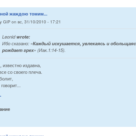
вной жаждою томим...
by
GIP
on
вс, 31/10/2010 - 17:21
Leonid
wrote:
Ибо сказано: «
Каждый искушается, увлекаясь и обольщаяс
рождает грех
» (Иак.1:14-15).
, известно издавна,
все со своего плеча.
 болит,
 говорит...
-
ание