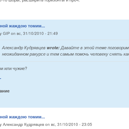
вной жаждою томим...
by
GIP
on
вс, 31/10/2010 - 21:49
Александр Кудрявцев
wrote:
Давайте в этой теме поговорим
неожиданном ракурсе и тем самым помочь человеку снять ка
ои или чужие?
-
ание
вной жаждою томим...
by
Александр Кудрявцев
on
вс, 31/10/2010 - 23:05