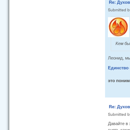
Re: Духо
Submitted 
Кем бы
Леонид, мы
Единство 
это поним
Re: Духо
Submitted 
Давайте в 
снять каки