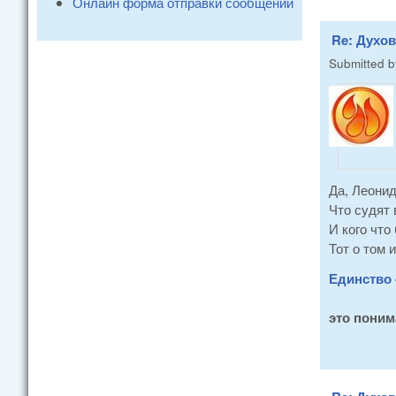
Онлайн форма отправки сообщений
Re: Духо
Submitted 
Да, Леонид
Что судят 
И кого что
Тот о том и
Единство 
это поним