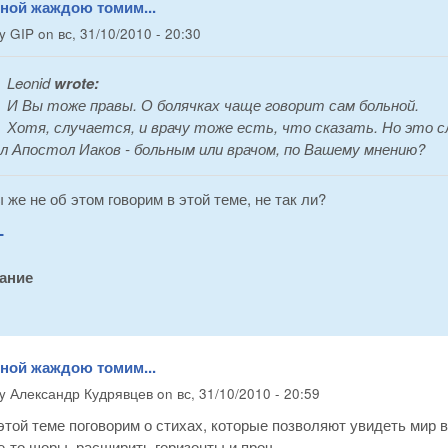
вной жаждою томим...
by
GIP
on
вс, 31/10/2010 - 20:30
Leonid
wrote:
И Вы тоже правы. О болячках чаще говорит сам больной.
Хотя, случается, и врачу тоже есть, что сказать. Но это с
л Апостол Иаков - больным или врачом, по Вашему мнению?
 же не об этом говорим в этой теме, не так ли?
-
ание
вной жаждою томим...
by
Александр Кудрявцев
on
вс, 31/10/2010 - 20:59
этой теме поговорим о стихах, которые позволяют увидеть мир
е-то шоры, расширить горизонты и проч.