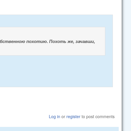
обственною похотию. Похоть же, зачавши,
Log in
or
register
to post comments