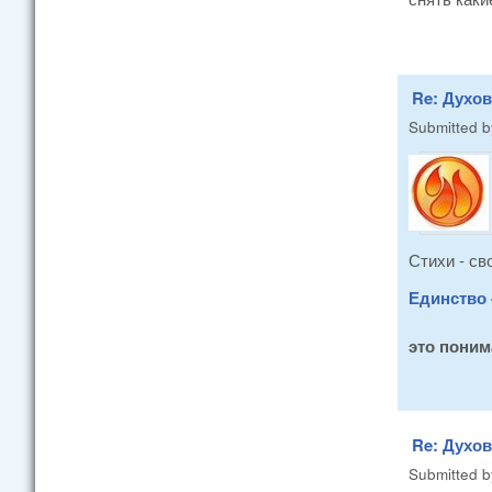
Re: Духо
Submitted 
Стихи - св
Единство 
это поним
Re: Духо
Submitted 