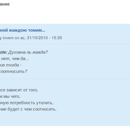
ание
вной жаждою томим...
by
invem
on
вс, 31/10/2010 - 15:35
ote:
Духовна ль жажда?
нет, чем да...
ие тогда -
 соотносить?
се зависит от того,
м мы чего.
вную потребность утолить,
ние будет с чем соотносить.