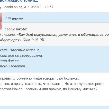
вной жаждою томим...
by
Leonid
on
вс, 31/10/2010 - 19:57
GIP
wrote:
Leonid
wrote:
 сказано: «
Каждый искушается, увлекаясь и обольщаясь с
ждает грех
» (Иак.1:14-15).
онид, известно издавна,
дят все со своего плеча.
 что болит,
том и говорит...
правы. О болячках чаще говорит сам больной.
ается, и врачу тоже есть, что сказать. Но это случается реже.
постол Иаков - больным или врачом, по Вашему мнению?