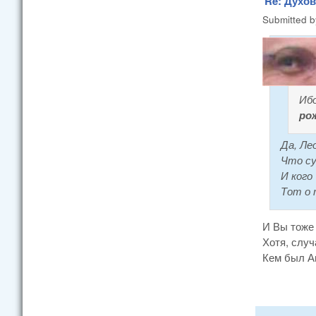
Re: Духо
Submitted 
Ибо
ро
Да, Ле
Что су
И кого
Тот о 
И Вы тоже 
Хотя, случ
Кем был А