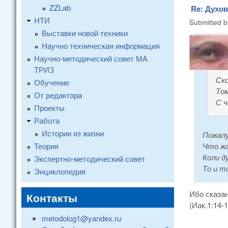
ZZLab
Re: Духо
НТИ
Submitted 
Выставки новой техники
Научно техническая информация
Научно-методический совет МА
ТРИЗ
Ско
Обучение
Том
От редактора
С 
Проекты
Работа
Истории из жизни
Пожалу
Теория
Что жа
Коли д
Экспертно-методический совет
То и т
Энциклопедия
Ибо сказан
Контакты
(Иак.1:14-1
metodolog1@yandex.ru