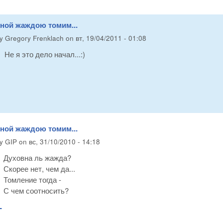
вной жаждою томим...
by
Gregory Frenklach
on
вт, 19/04/2011 - 01:08
Не я это дело начал...:)
вной жаждою томим...
by
GIP
on
вс, 31/10/2010 - 14:18
Духовна ль жажда?
Скорее нет, чем да...
Томление тогда -
С чем соотносить?
-