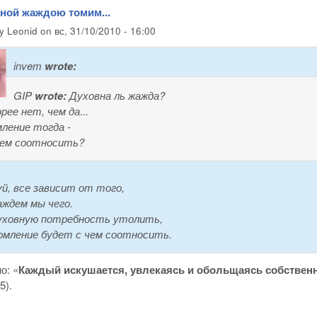
вной жаждою томим...
by
Leonid
on
вс, 31/10/2010 - 16:00
invem
wrote:
GIP
wrote:
Духовна ль жажда?
рее нет, чем да...
ление тогда -
чем соотносить?
й, все зависит от того,
ждем мы чего.
уховную потребность утолить,
омление будет с чем соотносить.
о: «
Каждый искушается, увлекаясь и обольщаясь собственн
5).