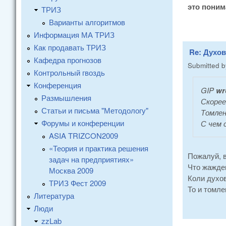
это поним
ТРИЗ
Варианты алгоритмов
Информация МА ТРИЗ
Как продавать ТРИЗ
Re: Духо
Кафедра прогнозов
Submitted 
Контрольный гвоздь
Конференция
GIP
wr
Размышления
Скорее 
Статьи и письма "Методологу"
Томлен
Форумы и конференции
С чем
ASIA TRIZCON2009
«Теория и практика решения
Пожалуй, в
задач на предприятиях»
Что жажде
Москва 2009
Коли духо
ТРИЗ Фест 2009
То и томле
Литература
Люди
zzLab