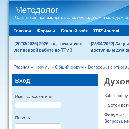
Методолог
Сайт посвящен изобретательским задачам и методам их
Main menu
Главная
Форумы
Старый сайт
TRIZ Journal
[20/03/2026] 2026 год - семьдесят
[23/04/2022] Зак
лет первой работе по ТРИЗ
доступным для в
Главная
»
Форумы
»
Общий форум
»
Вопросы, не относя
You are here
Духов
Вход
Submitted by
Имя пользователя
*
На этой вет
Форумы:
Пароль
*
Вопросы, не