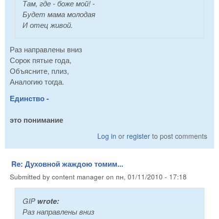
Там, где - боже мой! -
Будет мама молодая
И отец живой.
Раз направлены вниз
Сорок пятые года,
Объясните, плиз,
Аналогию тогда.
Единство -
это понимание
Log in
or
register
to post comments
Re: Духовной жаждою томим...
Submitted by
content manager
on
пн, 01/11/2010 - 17:18
GIP
wrote:
Раз направлены вниз