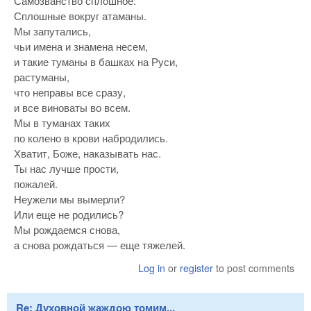
Самозванство сплошное.
Сплошные вокруг атаманы.
Мы запутались,
чьи имена и знамена несем,
и такие туманы в башках на Руси,
растуманы,
что неправы все сразу,
и все виноваты во всем.
Мы в туманах таких
по колено в крови набродились.
Хватит, Боже, наказывать нас.
Ты нас лучше прости,
пожалей.
Неужели мы вымерли?
Или еще не родились?
Мы рождаемся снова,
а снова рождаться — еще тяжелей.
Log in
or
register
to post comments
Re: Духовной жаждою томим...