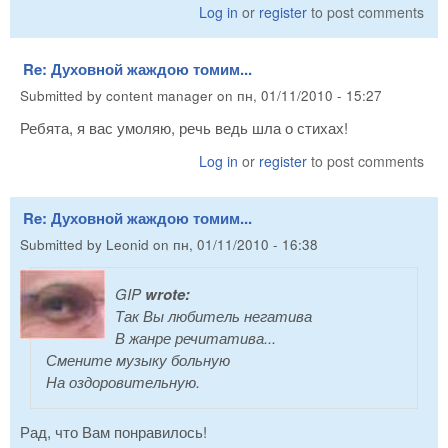
Log in
or
register
to post comments
Re: Духовной жаждою томим...
Submitted by
content manager
on
пн, 01/11/2010 - 15:27
Ребята, я вас умоляю, речь ведь шла о стихах!
Log in
or
register
to post comments
Re: Духовной жаждою томим...
Submitted by
Leonid
on
пн, 01/11/2010 - 16:38
GIP
wrote:
Так Вы любитель негатива
В жанре речитатива...
Смените музыку больную
На оздоровительную.
Рад, что Вам понравилось!