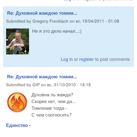
Re: Духовной жаждою томим...
Submitted by
Gregory Frenklach
on
вт, 19/04/2011 - 01:08
Не я это дело начал...:)
Log in
or
register
to post comments
Re: Духовной жаждою томим...
Submitted by
GIP
on
вс, 31/10/2010 - 14:18
Духовна ль жажда?
Скорее нет, чем да...
Томление тогда -
С чем соотносить?
Единство -