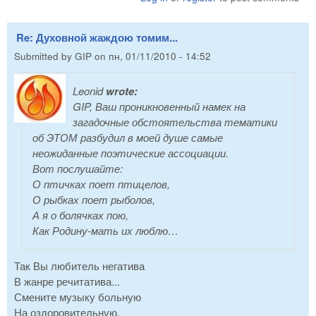
Re: Духовной жаждою томим...
Submitted by
GIP
on
пн, 01/11/2010 - 14:52
Leonid
wrote:
GIP, Ваш проникновенный намек на
загадочные обстоятельства тематики
об ЭТОМ разбудил в моей душе самые
неожиданные поэтические ассоциации.
Вот послушайте:
О птичках поет птицелов,
О рыбках поет рыболов,
А я о болячках пою,
Как Родину-мать их люблю…
Так Вы любитель негатива
В жанре речитатива...
Смените музыку больную
На оздоровительную.