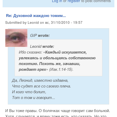
Log in
or
register
to post comments
Re: Духовной жаждою томим...
Submitted by
Leonid
on
вс, 31/10/2010 - 19:57
GIP
wrote:
Leonid
wrote:
Ибо сказано: «
Каждый искушается,
увлекаясь и обольщаясь собственною
похотию. Похоть же, зачавши,
рождает грех
» (Иак.1:14-15).
Да, Леонид, известно издавна,
Что судят все со своего плеча.
И кого что болит,
Тот о том и говорит...
И Вы тоже правы. О болячках чаще говорит сам больной.
Хотя, случается, и врачу тоже есть, что сказать. Но это