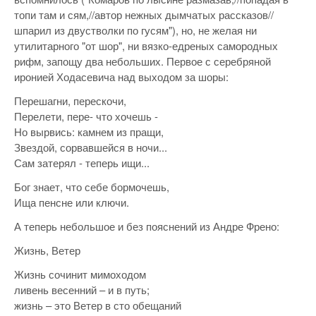
топи там и сям,//автор нежных дымчатых рассказов//
шпарил из двустволки по гусям"), но, не желая ни
утилитарного "от шор", ни вязко-едреных самородных
рифм, запощу два небольших. Первое с серебряной
иронией Ходасевича над выходом за шоры:
Перешагни, перескочи,
Перелети, пере- что хочешь -
Но вырвись: камнем из пращи,
Звездой, сорвавшейся в ночи...
Сам затерял - теперь ищи...
Бог знает, что себе бормочешь,
Ища пенсне или ключи.
А теперь небольшое и без пояснений из Андре Френо:
Жизнь, Ветер
Жизнь сочинит мимоходом
ливень весенний – и в путь;
жизнь – это Ветер в сто обещаний