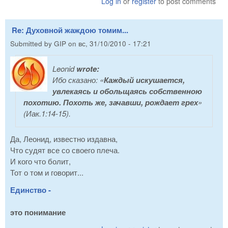
Log in
or
register
to post comments
Re: Духовной жаждою томим...
Submitted by
GIP
on
вс, 31/10/2010 - 17:21
Leonid
wrote:
Ибо сказано: «
Каждый искушается,
увлекаясь и обольщаясь собственною
похотию. Похоть же, зачавши, рождает грех
»
(Иак.1:14-15).
Да, Леонид, известно издавна,
Что судят все со своего плеча.
И кого что болит,
Тот о том и говорит...
Единство -
это понимание