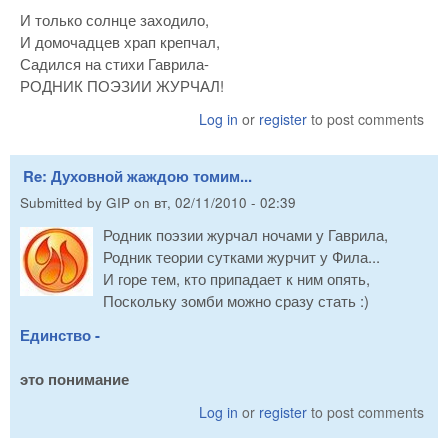
И только солнце заходило,
И домочадцев храп крепчал,
Садился на стихи Гаврила-
РОДНИК ПОЭЗИИ ЖУРЧАЛ!
Log in
or
register
to post comments
Re: Духовной жаждою томим...
Submitted by
GIP
on
вт, 02/11/2010 - 02:39
Родник поэзии журчал ночами у Гаврила,
Родник теории сутками журчит у Фила...
И горе тем, кто припадает к ним опять,
Поскольку зомби можно сразу стать :)
Единство -
это понимание
Log in
or
register
to post comments