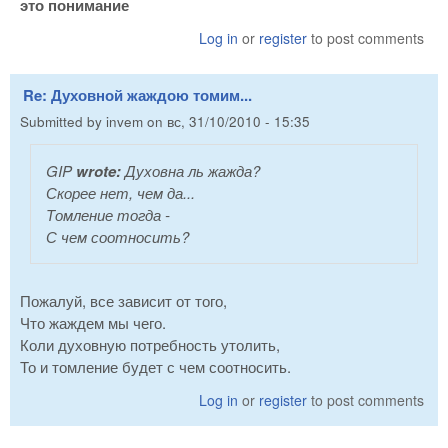
это понимание
Log in
or
register
to post comments
Re: Духовной жаждою томим...
Submitted by
invem
on
вс, 31/10/2010 - 15:35
GIP
wrote:
Духовна ль жажда?
Скорее нет, чем да...
Томление тогда -
С чем соотносить?
Пожалуй, все зависит от того,
Что жаждем мы чего.
Коли духовную потребность утолить,
То и томление будет с чем соотносить.
Log in
or
register
to post comments