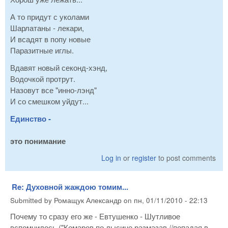
А то придут с уколами
Шарлатаны - лекари,
И всадят в попу новые
Паразитные иглы.
Вдавят новый секонд-хэнд,
Водочкой протрут.
Назовут все "инно-лэнд"
И со смешком уйдут...
Единство -
это понимание
Log in
or
register
to post comments
Re: Духовной жаждою томим...
Submitted by
Ромащук Александр
on
пн, 01/11/2010 - 22:13
Почему то сразу его же - Евтушенко - Шутливое
вспомнилось ("Комаров по лысине размазав,//попадая в