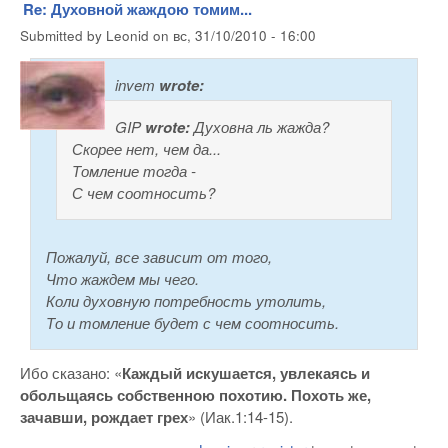
Re: Духовной жаждою томим...
Submitted by
Leonid
on
вс, 31/10/2010 - 16:00
invem
wrote:
GIP
wrote:
Духовна ль жажда?
Скорее нет, чем да...
Томление тогда -
С чем соотносить?
Пожалуй, все зависит от того,
Что жаждем мы чего.
Коли духовную потребность утолить,
То и томление будет с чем соотносить.
Ибо сказано: «
Каждый искушается, увлекаясь и
обольщаясь собственною похотию. Похоть же,
зачавши, рождает грех
» (Иак.1:14-15).