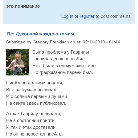
это понимание
Log in
or
register
to post comments
Re: Духовной жаждою томим...
Submitted by
Gregory Frenklach
on
вт, 02/11/2010 - 01:44
Была проблема у Гаврилы -
Гаврила девок не любил
Нет, были в ём мужские силы,
Но графоманом парень был.
ПисАл он долгими ночами,
Всё на бумагу выливал
И с солнца первыми лучами
На сайте здесь публиковал.
Аx как Гаврилу поливали,
Не в состоянии понять,
И так и этак доставали,
Но он не перестал писАть.