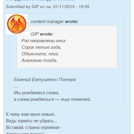
Submitted by
GIP
on
пн, 01/11/2010 - 18:05
content manager
wrote:
GIP
wrote:
Раз направлены вниз
Сорок пятые года,
Объясните, плиз,
Аналогию тогда.
Евгений Евтушенко: Потеря
....
Мы рождаемся снова,
а снова рождаться — еще тяжелей.
К чему вам муки новые,
Ведь память не убрать...
Вставай, страна огромная -
Хорош уже лежать...