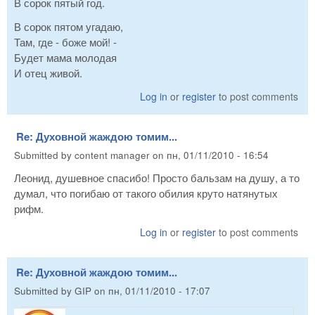
В сорок пятый год.
В сорок пятом угадаю,
Там, где - боже мой! -
Будет мама молодая
И отец живой.
Log in
or
register
to post comments
Re: Духовной жаждою томим...
Submitted by
content manager
on
пн, 01/11/2010 - 16:54
Леонид, душевное спасибо! Просто бальзам на душу, а то
думал, что погибаю от такого обилия круто натянутых
рифм.
Log in
or
register
to post comments
Re: Духовной жаждою томим...
Submitted by
GIP
on
пн, 01/11/2010 - 17:07