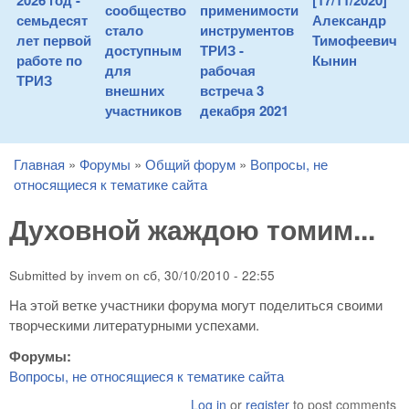
2026 год -
[17/11/2020]
сообщество
применимости
семьдесят
Александр
стало
инструментов
лет первой
Тимофеевич
доступным
ТРИЗ -
работе по
Кынин
для
рабочая
ТРИЗ
внешних
встреча 3
участников
декабря 2021
Главная
»
Форумы
»
Общий форум
»
Вопросы, не
You are here
относящиеся к тематике сайта
Духовной жаждою томим...
Submitted by
invem
on
сб, 30/10/2010 - 22:55
На этой ветке участники форума могут поделиться своими
творческими литературными успехами.
Форумы:
Вопросы, не относящиеся к тематике сайта
Log in
or
register
to post comments