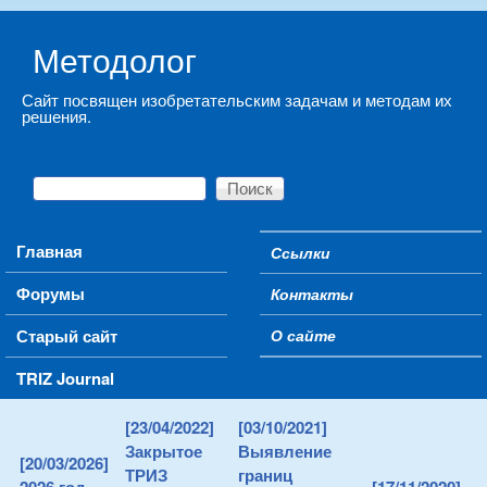
Skip to main content
Методолог
Сайт посвящен изобретательским задачам и методам их
решения.
Поиск
Форма поиска
Main menu
Главная
Ссылки
Secondary menu
Форумы
Контакты
Старый сайт
О сайте
TRIZ Journal
[23/04/2022]
[03/10/2021]
Закрытое
Выявление
[20/03/2026]
ТРИЗ
границ