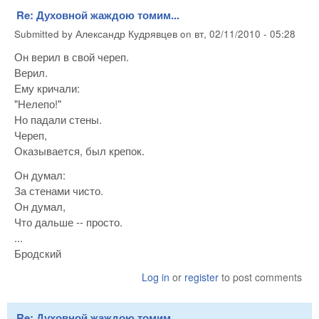
Re: Духовной жаждою томим...
Submitted by
Александр Кудрявцев
on
вт, 02/11/2010 - 05:28
Он верил в свой череп.
Верил.
Ему кричали:
"Нелепо!"
Но падали стены.
Череп,
Оказывается, был крепок.
Он думал:
За стенами чисто.
Он думал,
Что дальше -- просто.
...
Бродский
Log in
or
register
to post comments
Re: Духовной жаждою томим...