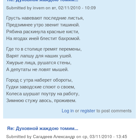
Submitted by
invem
on
вт, 02/11/2010 - 10:09
Грусть навевают последние листья,
Предзимнее утро звенит тишиной.
Рябина раскинула красные кисти,
На ягодах иней блестит бахромой.
Где то в столице гремят перемены,
Варят лапшу для наших ушей.
Хмурые лица, рушатся стены,
А депутаты не ловят мышей.
Город с утра наберет обороты,
Гудки заводские споют о своем,
Колеса шуршат поутру на работу,
Зимнюю стужу авось, проживем.
Log in
or
register
to post comments
Re: Духовной жаждою томим...
Submitted by
Сагадеев Александр
on
ср, 03/11/2010 - 13:45