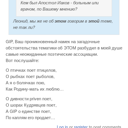
Кем был Апостол Иаков - больным или
врачом, по Вашему мнению?
Леонид, мы же не об
этом
говорим в
этой
теме,
не так ли?
GIP, Ваш проникновенный намек на загадочные
обстоятельства тематики об ЭТОМ разбудил в моей душе
самые неожиданные поэтические ассоциации.
Вот послушайте:
О птичках поет птицелов,
О рыбках поет рыболов,
А я о болячках пою,
Как Родину-мать их люблю…
О дивности priven поет,
О шорах Кудрявцев поет,
А GIP о единстве поет,
По каплям его продает…
Log in
or
register
to post comments