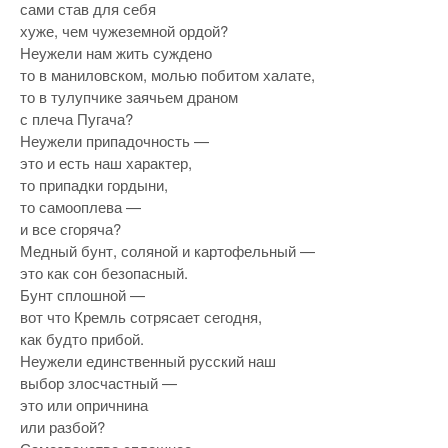
сами став для себя
хуже, чем чужеземной ордой?
Неужели нам жить суждено
то в маниловском, молью побитом халате,
то в тулупчике заячьем драном
с плеча Пугача?
Неужели припадочность —
это и есть наш характер,
то припадки гордыни,
то самооплева —
и все сгоряча?
Медный бунт, соляной и картофельный —
это как сон безопасный.
Бунт сплошной —
вот что Кремль сотрясает сегодня,
как будто прибой.
Неужели единственный русский наш
выбор злосчастный —
это или опричнина
или разбой?