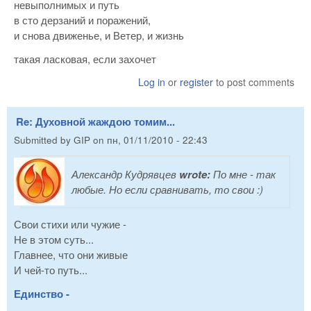
невыполнимых и путь
в сто дерзаний и поражений,
и снова движенье, и Ветер, и жизнь
такая ласковая, если захочет
Log in
or
register
to post comments
Re: Духовной жаждою томим...
Submitted by
GIP
on
пн, 01/11/2010 - 22:43
Александр Кудрявцев
wrote:
По мне - так
любые. Но если сравнивать, то свои :)
Свои стихи или чужие -
Не в этом суть...
Главнее, что они живые
И чей-то путь...
Единство -