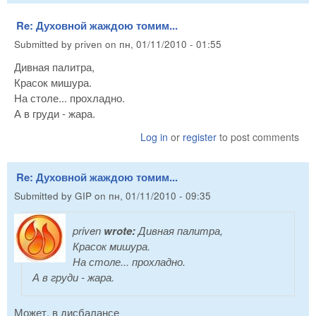
Re: Духовной жаждою томим...
Submitted by
priven
on
пн, 01/11/2010 - 01:55
Дивная палитра,
Красок мишура.
На столе... прохладно.
А в груди - жара.
Log in
or
register
to post comments
Re: Духовной жаждою томим...
Submitted by
GIP
on
пн, 01/11/2010 - 09:35
priven
wrote:
Дивная палитра,
Красок мишура.
На столе... прохладно.
А в груди - жара.
Может, в дисбалансе