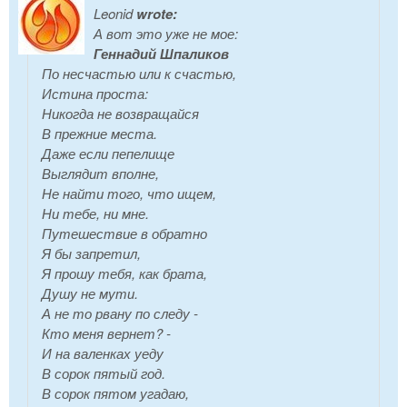
Leonid
wrote:
А вот это уже не мое:
Геннадий Шпаликов
По несчастью или к счастью,
Истина проста:
Никогда не возвращайся
В прежние места.
Даже если пепелище
Выглядит вполне,
Не найти того, что ищем,
Ни тебе, ни мне.
Путешествие в обратно
Я бы запретил,
Я прошу тебя, как брата,
Душу не мути.
А не то рвану по следу -
Кто меня вернет? -
И на валенках уеду
В сорок пятый год.
В сорок пятом угадаю,