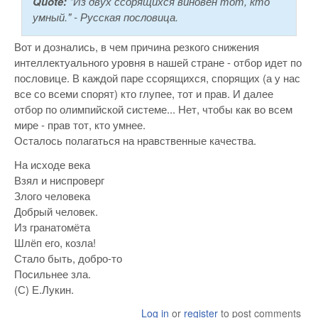
Quote:
"Из двух ссорящихся виновен тот, кто
умный." - Русская пословица.
Вот и дознались, в чем причина резкого снижения
интеллектуального уровня в нашей стране - отбор идет по
пословице. В каждой паре ссорящихся, спорящих (а у нас
все со всеми спорят) кто глупее, тот и прав. И далее
отбор по олимпийской системе... Нет, чтобы как во всем
мире - прав тот, кто умнее.
Осталось полагаться на нравственные качества.
На исходе века
Взял и ниспроверг
Злого человека
Добрый человек.
Из гранатомёта
Шлёп его, козла!
Стало быть, добро-то
Посильнее зла.
(С) Е.Лукин.
Log in
or
register
to post comments