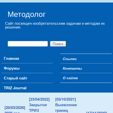
Skip to main content
Методолог
Сайт посвящен изобретательским задачам и методам их
решения.
Поиск
Форма поиска
Main menu
Главная
Ссылки
Secondary menu
Форумы
Контакты
Старый сайт
О сайте
TRIZ Journal
[23/04/2022]
[03/10/2021]
Закрытое
Выявление
[20/03/2026]
ТРИЗ
границ