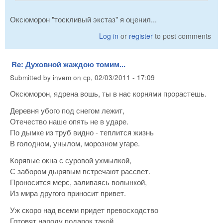
Оксюморон "тоскливый экстаз" я оценил...
Log in
or
register
to post comments
Re: Духовной жаждою томим...
Submitted by
invem
on
ср, 02/03/2011 - 17:09
Оксюморон, ядрена вошь, ты в нас корнями прорастешь.
Деревня убого под снегом лежит,
Отечество наше опять не в ударе.
По дымке из труб видно - теплится жизнь
В голодном, унылом, морозном угаре.
Корявые окна с суровой ухмылкой,
С забором дырявым встречают рассвет.
Проносится мерс, заливаясь волынкой,
Из мира другого приносит привет.
Уж скоро над всеми придет превосходство
Готовят народу подарок такой.