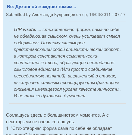
Re: Духовной жаждою томим...
Submitted by
Александр Кудрявцев
on
ср, 16/03/2011 - 07:17
GIP
wrote:
... стихотворная форма, сама по себе
не обладающая смыслом, очень усиливает смысл
содержания. Поэтому оксюморон,
представляющий собой стилистический оборот,
в котором сочетаются семантически-
контрастные слова, образующие неожиданное
смысловое единство (Или просто соединение
несоединимых понятий), выраженный в стихах,
выступает сильным провоцирующим фактором
снижения имеющегося уровня качеств личности..
И не только духовных, думается...
Соглашусь здесь с большинством моментов. А с
некоторыми не очень соглашусь.
1. "Стихотворная форма сама по себе не обладает
смыслом". Не знаю, правильно ли говорить о форме