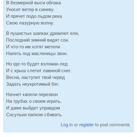
В безмерной выси облака
Уносит ветер в синеву.
И прячет подо льдом река
Свою лазурную волну.
В пушистых шапках дремлют ели,
Последний зимний видят сон.
И что-то им хотят метели
Напеть под масленицы звон.
Но где-то будет взломан лед
И с крыш слетит лавиной снег.
Весна, наступит твой черед
Задать неукротимый бег.
Начнет капели перезвон
На трубах о своем играть,
И даже выйдет управдом
Сосульки папкою сбивать.
Log in
or
register
to post comments