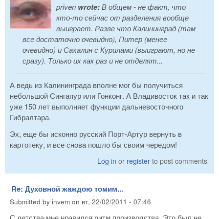
priven
wrote:
В общем - не факт, что
кто-то сейчас от разделения вообще
выиграет. Разве что Калининград (там
все достаточно очевидно), Питер (менее
очевидно) и Сахалин с Курилами (выиграют, но не
сразу). Только их как раз и не отделят...
А ведь из Калининграда вполне мог бы получиться
небольшой Сингапур или Гонконг. А Владивосток так и так
уже 150 лет выполняет функции дальневосточного
Гибралтара.
Эх, еще бы исконно русский Порт-Артур вернуть в
картотеку, и все снова пошло бы своим чередом!
Log in
or
register
to post comments
Re: Духовной жаждою томим...
Submitted by
invem
on
вт, 22/02/2011 - 07:46
С детства мне нравился ритм производства. Это был не