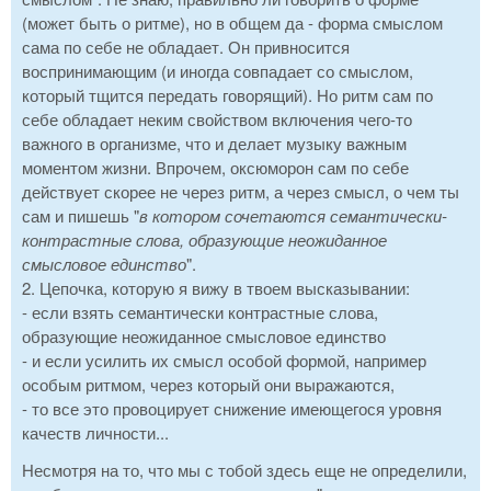
(может быть о ритме), но в общем да - форма смыслом
сама по себе не обладает. Он привносится
воспринимающим (и иногда совпадает со смыслом,
который тщится передать говорящий). Но ритм сам по
себе обладает неким свойством включения чего-то
важного в организме, что и делает музыку важным
моментом жизни. Впрочем, оксюморон сам по себе
действует скорее не через ритм, а через смысл, о чем ты
сам и пишешь "
в котором сочетаются семантически-
контрастные слова, образующие неожиданное
смысловое единство
".
2. Цепочка, которую я вижу в твоем высказывании:
- если взять семантически контрастные слова,
образующие неожиданное смысловое единство
- и если усилить их смысл особой формой, например
особым ритмом, через который они выражаются,
- то все это провоцирует снижение имеющегося уровня
качеств личности...
Несмотря на то, что мы с тобой здесь еще не определили,