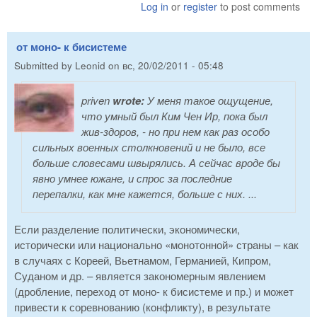
Log in
or
register
to post comments
от моно- к бисистеме
Submitted by
Leonid
on
вс, 20/02/2011 - 05:48
priven
wrote:
У меня такое ощущение,
что умный был Ким Чен Ир, пока был
жив-здоров, - но при нем как раз особо
сильных военных столкновений и не было, все
больше словесами швырялись. А сейчас вроде бы
явно умнее южане, и спрос за последние
перепалки, как мне кажется, больше с них. ...
Если разделение политически, экономически,
исторически или национально «монотонной» страны – как
в случаях с Кореей, Вьетнамом, Германией, Кипром,
Суданом и др. – является закономерным явлением
(дробление, переход от моно- к бисистеме и пр.) и может
привести к соревнованию (конфликту), в результате