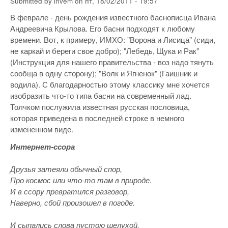
Submitted by
invem
on
пт, 18/02/2011 - 19:57
В феврале - день рождения известного баснописца Ивана
Андреевича Крылова. Его басни подходят к любому
времени. Вот, к примеру, ИМХО: "Ворона и Лисица" (сиди,
не каркай и береги свое добро); "Лебедь, Щука и Рак"
(Инструкция для нашего правительства - воз надо тянуть
сообща в одну сторону); "Волк и Ягненок" (Гаишник и
водила). С благодарностью этому классику мне хочется
изобразить что-то типа басни на современный лад.
Толчком послужила известная русская пословица,
которая приведена в последней строке в немного
измененном виде.
Интернет-ссора
Друзья затеяли обычный спор,
Про космос или что-то там в природе.
И в ссору превратился разговор,
Наверно, сбой произошел в погоде.
И сыпались слова пустою шелухой,