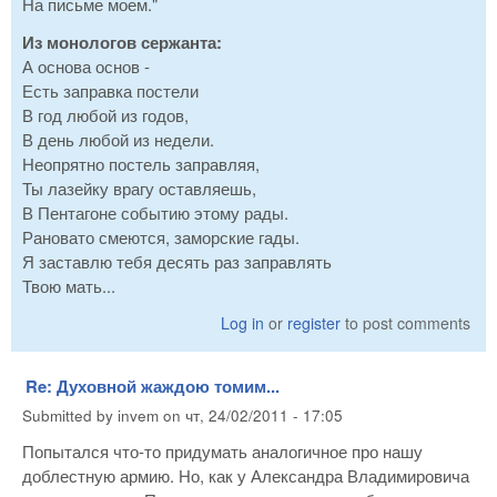
На письме моем."
Из монологов сержанта:
А основа основ -
Есть заправка постели
В год любой из годов,
В день любой из недели.
Неопрятно постель заправляя,
Ты лазейку врагу оставляешь,
В Пентагоне событию этому рады.
Рановато смеются, заморские гады.
Я заставлю тебя десять раз заправлять
Твою мать...
Log in
or
register
to post comments
Re: Духовной жаждою томим...
Submitted by
invem
on
чт, 24/02/2011 - 17:05
Попытался что-то придумать аналогичное про нашу
доблестную армию. Но, как у Александра Владимировича