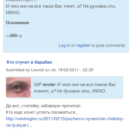
И чего оно на все такое Вас тянет, а? Не духовно это,
ИМХО.
Осознание
---ИИ-->
Log in
or
register
to post comments
Кто стучит в барабан
Submitted by
Leonid
on
сб, 19/02/2011 - 22:35
GIP
wrote:
И чего оно на все такое Вас
тянет, а? Не духовно это, ИМХО.
Да вот, статейку забавную прочитал.
Кто еще хочет успеть посмеяться...
http://vestiregion.ru/2011/02/15/pochemu-nyneshnie-chekisty-
ne-lyubyat-r...