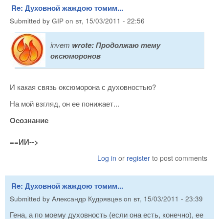
Re: Духовной жаждою томим...
Submitted by
GIP
on
вт, 15/03/2011 - 22:56
invem
wrote:
Продолжаю тему
оксюморонов
И какая связь оксюморона с духовностью?
На мой взгляд, он ее понижает...
Осознание
==ИИ-->
Log in
or
register
to post comments
Re: Духовной жаждою томим...
Submitted by
Александр Кудрявцев
on
вт, 15/03/2011 - 23:39
Гена, а по моему духовность (если она есть, конечно), ее