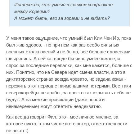
Интересно, кто умный в свежем конфликте
между Кореями?
А может быть, его за горами и не видать?
У меня такое ощущение, что умный был Ким Чен Ир, пока
был жив-здоров, - но при нем как раз особо сильных
военных столкновений и не было, все больше словесами
швырялись. А сейчас вроде бы явно умнее южане, и
спрос за последние перепалки, как мне кажется, больше с
них. Понятно, что на Севере идет смена власти, а это в
диктаторских странах всегда чревато, но задача южан -
пережить этот период с наименьшими потерями. Все-таки
северокорейцы не арабы, за просто так взрывать себя не
будут. А на мелкие провокации (даже порой и
ненамеренные) могут ответить неадекватно.
Как всегда говорит Фил, это - мое личное мнение, за
которое никто, в том числе и его автор, ответственности
не несет :)