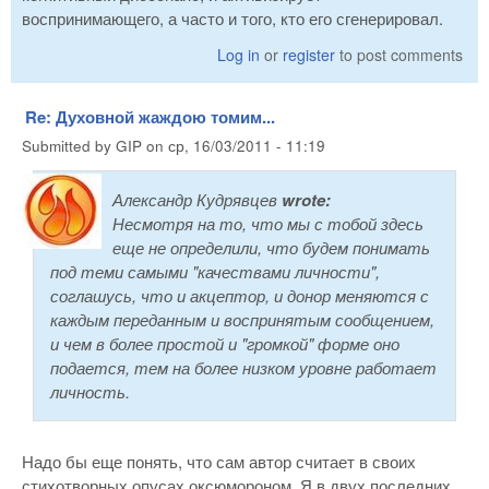
воспринимающего, а часто и того, кто его сгенерировал.
Log in
or
register
to post comments
Re: Духовной жаждою томим...
Submitted by
GIP
on
ср, 16/03/2011 - 11:19
Александр Кудрявцев
wrote:
Несмотря на то, что мы с тобой здесь
еще не определили, что будем понимать
под теми самыми "качествами личности",
соглашусь, что и акцептор, и донор меняются с
каждым переданным и воспринятым сообщением,
и чем в более простой и "громкой" форме оно
подается, тем на более низком уровне работает
личность.
Надо бы еще понять, что сам автор считает в своих
стихотворных опусах оксюмороном. Я в двух последних