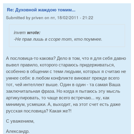
Re: Духовной жаждою томим...
Submitted by
priven
on
пт, 18/02/2011 - 21:22
invem
wrote:
-Не прав лишь в ссоре тот, кто поумнее.
А пословица-то какова? Дело в том, что я для себя давно
вывел правило, которого стараюсь придерживаться,
особенно в общении с теми людьми, которых я считаю не
умнее себя: в любом конфликте виноват прежде всего
тот, чей интеллект выше. Один в один - та самая Ваша
заключитальная фраза. Но когда я пытаюсь эту мысль
артикулировать, то чаще всего встречаю... ну, как
минимум, усмешки. А, выходит, на этот счет есть даже
русская пословица? Какая же?!
С уважением,
Александр.