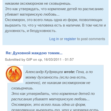
никаким оксюмороном не сковырнешь.
Это как утверждать, что кормление детей по расписанию
убивает материнскую любовь...
Оксюморон, это всего лишь одна из форм, позволяющих
выразить то, что у человека есть в наличии. В том числе и
духовность, и бездуховность.
Log in
or
register
to post comments
Re: Духовной жаждою томим...
Submitted by
GIP
on
ср, 16/03/2011 - 01:57
Александр Кудрявцев
wrote:
Гена, а по
моему духовность (если она есть,
конечно), ее никаким оксюмороном не
сковырнешь.
Это как утверждать, что кормление детей по
расписанию убивает материнскую любовь...
Оксюморон, это всего лишь одна из форм,
позволяющих выразить то, что у человека есть