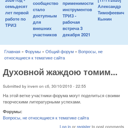
2026 год -
[17/11/2020]
сообщество
применимости
семьдесят
Александр
стало
инструментов
лет первой
Тимофеевич
доступным
ТРИЗ -
работе по
Кынин
для
рабочая
ТРИЗ
внешних
встреча 3
участников
декабря 2021
Главная
»
Форумы
»
Общий форум
»
Вопросы, не
You are here
относящиеся к тематике сайта
Духовной жаждою томим...
Submitted by
invem
on
сб, 30/10/2010 - 22:55
На этой ветке участники форума могут поделиться своими
творческими литературными успехами.
Форумы:
Вопросы, не относящиеся к тематике сайта
Log in
or
register
to post comments