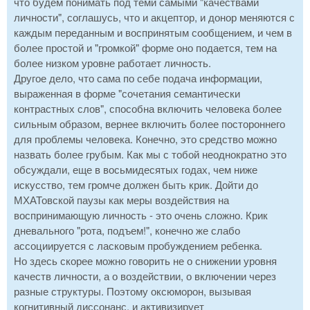
что будем понимать под теми самыми "качествами
личности", соглашусь, что и акцептор, и донор меняются с
каждым переданным и воспринятым сообщением, и чем в
более простой и "громкой" форме оно подается, тем на
более низком уровне работает личность.
Другое дело, что сама по себе подача информации,
выраженная в форме "сочетания семантически
контрастных слов", способна включить человека более
сильным образом, вернее включить более постороннего
для проблемы человека. Конечно, это средство можно
назвать более грубым. Как мы с тобой неоднократно это
обсуждали, еще в восьмидесятых годах, чем ниже
искусство, тем громче должен быть крик. Дойти до
МХАТовской паузы как меры воздействия на
воспринимающую личность - это очень сложно. Крик
дневального "рота, подъем!", конечно же слабо
ассоциируется с ласковым пробуждением ребенка.
Но здесь скорее можно говорить не о снижении уровня
качеств личности, а о воздействии, о включении через
разные структуры. Поэтому оксюморон, вызывая
когнитивный диссонанс, и активизирует