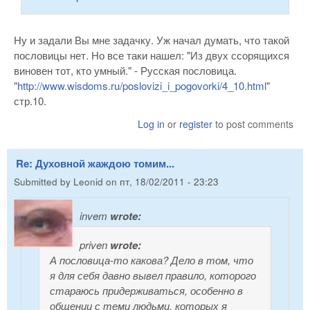
Ну и задали Вы мне задачку. Уж начал думать, что такой
пословицы нет. Но все таки нашел: "Из двух ссорящихся
виновен тот, кто умный." - Русская пословица.
"
http://www.wisdoms.ru/poslovizi_i_pogovorki/4_10.html
"
стр.10.
Log in
or
register
to post comments
Re: Духовной жаждою томим...
Submitted by
Leonid
on
пт, 18/02/2011 - 23:23
invem
wrote:
priven
wrote:
А пословица-то какова? Дело в том, что
я для себя давно вывел правило, которого
стараюсь придерживаться, особенно в
общении с теми людьми, которых я