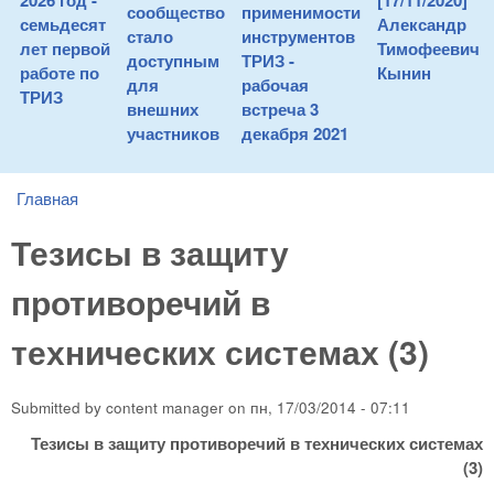
2026 год -
[17/11/2020]
сообщество
применимости
семьдесят
Александр
стало
инструментов
лет первой
Тимофеевич
доступным
ТРИЗ -
работе по
Кынин
для
рабочая
ТРИЗ
внешних
встреча 3
участников
декабря 2021
Главная
You are here
Тезисы в защиту
противоречий в
технических системах (3)
Submitted by
content manager
on
пн, 17/03/2014 - 07:11
Тезисы в защиту противоречий в технических системах
(3)