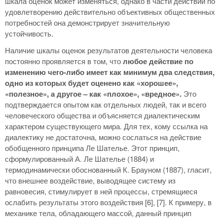
шкала оценок может изменяться, однако в части действий по
удовлетворению действительно объективных общественных
потребностей она демонстрирует значительную
устойчивость.
Наличие шкалы оценок результатов деятельности человека
постоянно проявляется в том, что
любое действие по
изменению чего-либо имеет как минимум два следствия,
одно из которых будет оценено как «хорошее»,
«полезное», а другое – как «плохое», «вредное».
Это
подтверждается опытом как отдельных людей, так и всего
человеческого общества и объясняется диалектическим
характером существующего мира. Для тех, кому ссылка на
диалектику не достаточна, можно сослаться на действие
обобщенного принципа Ле Шателье. Этот принцип,
сформулированный А. Ле Шателье (1884) и
термодинамически обоснованный К. Брауном (1887), гласит,
что внешнее воздействие, выводящее систему из
равновесия, стимулирует в ней процессы, стремящиеся
ослабить результаты этого воздействия [6], [7]. К примеру, в
механике тела, обладающего массой, данный принцип