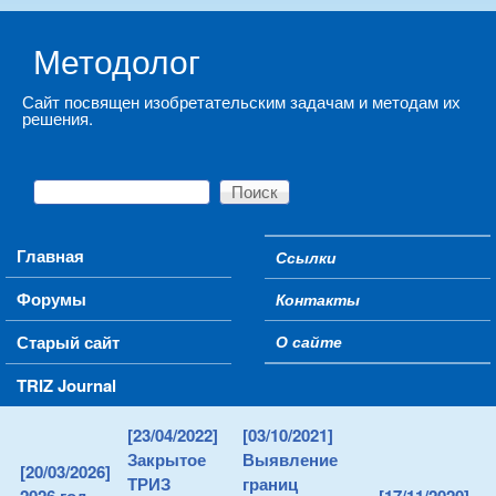
Skip to main content
Методолог
Сайт посвящен изобретательским задачам и методам их
решения.
Поиск
Форма поиска
Main menu
Главная
Ссылки
Secondary menu
Форумы
Контакты
Старый сайт
О сайте
TRIZ Journal
[23/04/2022]
[03/10/2021]
Закрытое
Выявление
[20/03/2026]
ТРИЗ
границ