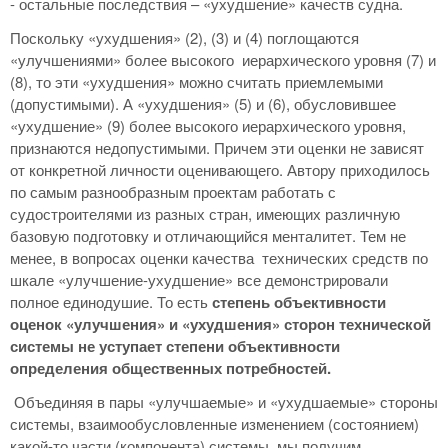
- остальные последствия – «ухудшение» качеств судна.
Поскольку «ухудшения» (2), (3) и (4) поглощаются
«улучшениями» более высокого иерархического уровня (7) и
(8), то эти «ухудшения» можно считать приемлемыми
(допустимыми). А «ухудшения» (5) и (6), обусловившее
«ухудшение» (9) более высокого иерархического уровня,
признаются недопустимыми. Причем эти оценки не зависят
от конкретной личности оценивающего. Автору приходилось
по самым разнообразным проектам работать с
судостроителями из разных стран, имеющих различную
базовую подготовку и отличающийся менталитет. Тем не
менее, в вопросах оценки качества технических средств по
шкале «улучшение-ухудшение» все демонстрировали
полное единодушие. То есть
степень объективности
оценок «улучшения» и «ухудшения» сторон технической
системы не уступает степени объективности
определения общественных потребностей.
Объединяя в пары «улучшаемые» и «ухудшаемые» стороны
системы, взаимообусловленные изменением (состоянием)
какой-то части (компонента) системы, мы получим