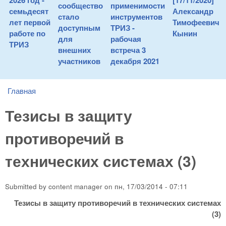
2026 год -
[17/11/2020]
сообщество
применимости
семьдесят
Александр
стало
инструментов
лет первой
Тимофеевич
доступным
ТРИЗ -
работе по
Кынин
для
рабочая
ТРИЗ
внешних
встреча 3
участников
декабря 2021
Главная
You are here
Тезисы в защиту
противоречий в
технических системах (3)
Submitted by
content manager
on
пн, 17/03/2014 - 07:11
Тезисы в защиту противоречий в технических системах
(3)