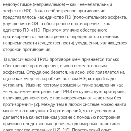
недопустимое (неприемлемое) – как «нежелательный
эффект» (НЭ). Тогда необостренное противоречие
представлялось как единство ПЭ (положительного эффекта,
улучшения) и ОЭ, а обостренное противоречие – как
единство ПЭ и НЭ. При этом отличие обостренного
противоречия от необостренного определяется степенью
неприемлемости (существенности) ухудшения, являющегося
стороной противоречия.
В классической ТРИЗ противоречием признается только
обостренное противоречие, с явно нежелательным
эффектом. Откуда оно берется, не ясно, ибо появляется на
сцене как «черт из коробки»: вот вам НЭ, который надо
устранить. Именно поэтому возможны такие заявления как
«в «система»-центрической ТРИЗ не существует критериев,
отличающих «систему с противоречием» от «системы без
противоречия» [2]. Между тем в любой системе можно найти
множество присущих ей противоречий, что с успехом и
делается на качественном уровне с помощью построения
причинно-следственных цепочек: одномерных, плоских и
даже пространственных [12], [13]. Практический опыт