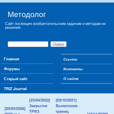
Skip to main content
Методолог
Сайт посвящен изобретательским задачам и методам их
решения.
Поиск
Форма поиска
Main menu
Главная
Ссылки
Secondary menu
Форумы
Контакты
Старый сайт
О сайте
TRIZ Journal
[23/04/2022]
[03/10/2021]
Закрытое
Выявление
[20/03/2026]
ТРИЗ
границ