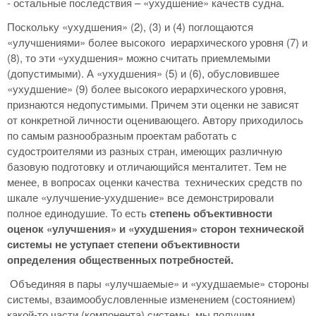
- остальные последствия – «ухудшение» качеств судна.
Поскольку «ухудшения» (2), (3) и (4) поглощаются
«улучшениями» более высокого иерархического уровня (7) и
(8), то эти «ухудшения» можно считать приемлемыми
(допустимыми). А «ухудшения» (5) и (6), обусловившее
«ухудшение» (9) более высокого иерархического уровня,
признаются недопустимыми. Причем эти оценки не зависят
от конкретной личности оценивающего. Автору приходилось
по самым разнообразным проектам работать с
судостроителями из разных стран, имеющих различную
базовую подготовку и отличающийся менталитет. Тем не
менее, в вопросах оценки качества технических средств по
шкале «улучшение-ухудшение» все демонстрировали
полное единодушие. То есть
степень объективности
оценок «улучшения» и «ухудшения» сторон технической
системы не уступает степени объективности
определения общественных потребностей.
Объединяя в пары «улучшаемые» и «ухудшаемые» стороны
системы, взаимообусловленные изменением (состоянием)
какой-то части (компонента) системы, мы получим