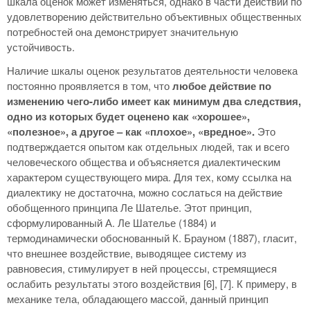
шкала оценок может изменяться, однако в части действий по
удовлетворению действительно объективных общественных
потребностей она демонстрирует значительную
устойчивость.
Наличие шкалы оценок результатов деятельности человека
постоянно проявляется в том, что
любое действие по
изменению чего-либо имеет как минимум два следствия,
одно из которых будет оценено как «хорошее»,
«полезное», а другое – как «плохое», «вредное».
Это
подтверждается опытом как отдельных людей, так и всего
человеческого общества и объясняется диалектическим
характером существующего мира. Для тех, кому ссылка на
диалектику не достаточна, можно сослаться на действие
обобщенного принципа Ле Шателье. Этот принцип,
сформулированный А. Ле Шателье (1884) и
термодинамически обоснованный К. Брауном (1887), гласит,
что внешнее воздействие, выводящее систему из
равновесия, стимулирует в ней процессы, стремящиеся
ослабить результаты этого воздействия [6], [7]. К примеру, в
механике тела, обладающего массой, данный принцип