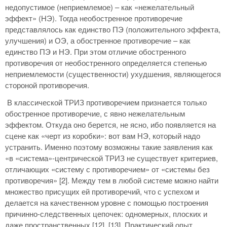
недопустимое (неприемлемое) – как «нежелательный
эффект» (НЭ). Тогда необостренное противоречие
представлялось как единство ПЭ (положительного эффекта,
улучшения) и ОЭ, а обостренное противоречие – как
единство ПЭ и НЭ. При этом отличие обостренного
противоречия от необостренного определяется степенью
неприемлемости (существенности) ухудшения, являющегося
стороной противоречия.
В классической ТРИЗ противоречием признается только
обостренное противоречие, с явно нежелательным
эффектом. Откуда оно берется, не ясно, ибо появляется на
сцене как «черт из коробки»: вот вам НЭ, который надо
устранить. Именно поэтому возможны такие заявления как
«в «система»-центрической ТРИЗ не существует критериев,
отличающих «систему с противоречием» от «системы без
противоречия» [2]. Между тем в любой системе можно найти
множество присущих ей противоречий, что с успехом и
делается на качественном уровне с помощью построения
причинно-следственных цепочек: одномерных, плоских и
даже пространственных [12], [13]. Практический опыт