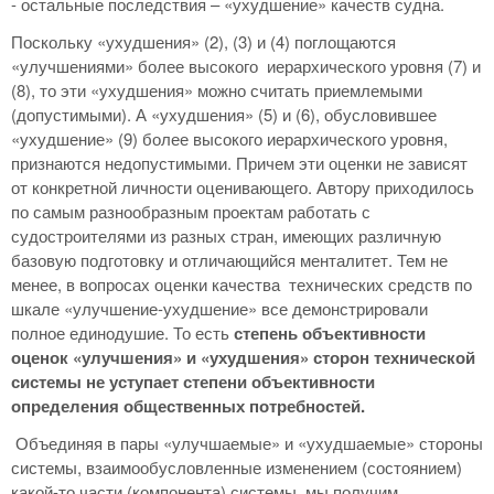
- остальные последствия – «ухудшение» качеств судна.
Поскольку «ухудшения» (2), (3) и (4) поглощаются
«улучшениями» более высокого иерархического уровня (7) и
(8), то эти «ухудшения» можно считать приемлемыми
(допустимыми). А «ухудшения» (5) и (6), обусловившее
«ухудшение» (9) более высокого иерархического уровня,
признаются недопустимыми. Причем эти оценки не зависят
от конкретной личности оценивающего. Автору приходилось
по самым разнообразным проектам работать с
судостроителями из разных стран, имеющих различную
базовую подготовку и отличающийся менталитет. Тем не
менее, в вопросах оценки качества технических средств по
шкале «улучшение-ухудшение» все демонстрировали
полное единодушие. То есть
степень объективности
оценок «улучшения» и «ухудшения» сторон технической
системы не уступает степени объективности
определения общественных потребностей.
Объединяя в пары «улучшаемые» и «ухудшаемые» стороны
системы, взаимообусловленные изменением (состоянием)
какой-то части (компонента) системы, мы получим