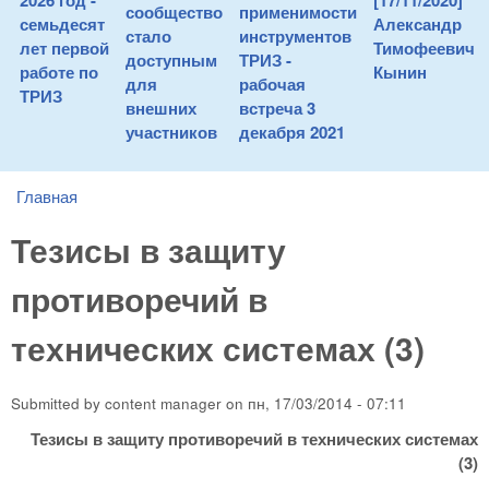
2026 год -
[17/11/2020]
сообщество
применимости
семьдесят
Александр
стало
инструментов
лет первой
Тимофеевич
доступным
ТРИЗ -
работе по
Кынин
для
рабочая
ТРИЗ
внешних
встреча 3
участников
декабря 2021
Главная
You are here
Тезисы в защиту
противоречий в
технических системах (3)
Submitted by
content manager
on
пн, 17/03/2014 - 07:11
Тезисы в защиту противоречий в технических системах
(3)