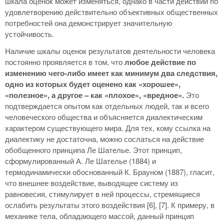
шкала оценок может изменяться, однако в части действий по
удовлетворению действительно объективных общественных
потребностей она демонстрирует значительную
устойчивость.
Наличие шкалы оценок результатов деятельности человека
постоянно проявляется в том, что
любое действие по
изменению чего-либо имеет как минимум два следствия,
одно из которых будет оценено как «хорошее»,
«полезное», а другое – как «плохое», «вредное».
Это
подтверждается опытом как отдельных людей, так и всего
человеческого общества и объясняется диалектическим
характером существующего мира. Для тех, кому ссылка на
диалектику не достаточна, можно сослаться на действие
обобщенного принципа Ле Шателье. Этот принцип,
сформулированный А. Ле Шателье (1884) и
термодинамически обоснованный К. Брауном (1887), гласит,
что внешнее воздействие, выводящее систему из
равновесия, стимулирует в ней процессы, стремящиеся
ослабить результаты этого воздействия [6], [7]. К примеру, в
механике тела, обладающего массой, данный принцип