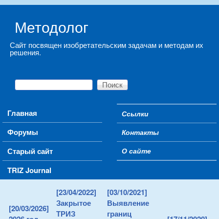
Skip to main content
Методолог
Сайт посвящен изобретательским задачам и методам их
решения.
Поиск
Форма поиска
Main menu
Главная
Ссылки
Secondary menu
Форумы
Контакты
Старый сайт
О сайте
TRIZ Journal
[23/04/2022]
[03/10/2021]
Закрытое
Выявление
[20/03/2026]
ТРИЗ
границ