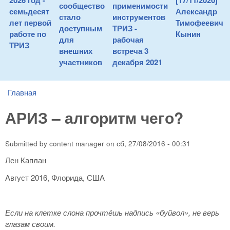
2026 год -
[17/11/2020]
сообщество
применимости
семьдесят
Александр
стало
инструментов
лет первой
Тимофеевич
доступным
ТРИЗ -
работе по
Кынин
для
рабочая
ТРИЗ
внешних
встреча 3
участников
декабря 2021
Главная
You are here
АРИЗ – алгоритм чего?
Submitted by
content manager
on
сб, 27/08/2016 - 00:31
Лен Каплан
Август 2016, Флорида, США
Если на клетке слона прочтёшь надпись «буйвол», не верь
глазам своим.