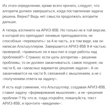
Из этого определения, кроме всего прочего, следует, что
алгоритм должен завершиться, когда поставленная задача
решена. Верно? Ведь нет смысла продолжать алгоритм
дальше.
А теперь взгляните на АРИЗ-85В. Но только не в той версии,
в которой его преподают ленивые преподаватели, не
способные «перевалить» за 4-ю часть, а в том виде, как он
написан Альтшуллером. Завершается АРИЗ-85В 9-й частью,
проверкой, «правильно ли я мыслил в ходе работы над
проблемой?» Странно: если цель алгоритма – решение
проблемы, то он должен заканчиваться, самое позднее, на
части 6, на «запасных вариантах решения задачи». А он
заканчивается на части 9, связанной с мышлением, а не с
«получением ответа на задачу».
И есть ещё сомнения, что Альтшуллер, создавая АРИЗ-85В,
ставил задачу «формирования мышления», а не «решения
проблем»? Ну что ж, тогда откройте, пожалуйста, текст
АРИЗ-85В, и прочтите «введение»: