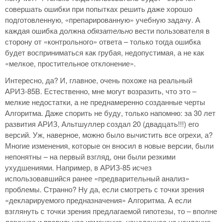
совершать ошибки при попытках решить даже хорошо
подготовленную, «препарированную» учебную задачу. А
каждая ошибка должна
обязательно
вести пользователя в
сторону от «контрольного» ответа – только тогда ошибка
будет восприниматься как грубая, недопустимая, а не как
«мелкое, простительное отклонение».
Интересно, да? И, главное, очень похоже на реальный
АРИЗ-85В. Естественно, мне могут возразить, что это –
мелкие недостатки, а не преднамеренно созданные черты
Алгоритма. Даже спорить не буду, только напомню: за 30 лет
развития АРИЗ, Альтшуллер создал 20 (двадцать!!!) его
версий. Уж, наверное, можно было вычистить все огрехи, а?
Многие изменения, которые он вносил в новые версии, были
непонятны – на первый взгляд, они были резкими
ухудшениями. Например, в АРИЗ-85 исчез
использовавшийся ранее «предварительный анализ»
проблемы. Странно? Ну да, если смотреть с точки зрения
«декларируемого предназначения» Алгоритма. А если
взглянуть с точки зрения предлагаемой гипотезы, то – вполне
логичное и правильное изменение, нацеленное на усиление