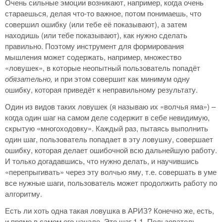
Очень сильные эмоции возникают, например, когда очень
стараешься, делая что-то важное, потом понимаешь, что
совершил ошибку (или тебе её показывают), а затем
находишь (или тебе показывают), как нужно сделать
правильно. Поэтому инструмент для формирования
мышления может содержать, например, множество
«ловушек», в которые неопытный пользователь попадёт
обязательно,
и при этом совершит как минимум одну
ошибку, которая приведёт к неправильному результату.
Один из видов таких ловушек (я называю их «волчья яма») –
когда один шаг на самом деле содержит в себе невидимую,
скрытую «многоходовку». Каждый раз, пытаясь выполнить
один шаг, пользователь попадает в эту ловушку, совершает
ошибку, которая делает ошибочной всю дальнейшую работу.
И только догадавшись, что нужно делать, и научившись
«перепрыгивать» через эту волчью яму, т.е. совершать в уме
все нужные шаги, пользователь может продолжить работу по
алгоритму.
Есть ли хоть одна такая ловушка в АРИЗ? Конечно же, есть,
и прямо в самом его начале. Это шаг 1.1. Пользователь