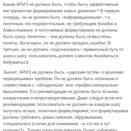
Каким АРИЗ не должен быть, чтобы быть эффективным
инструментом формирования новых доминант? В первую
очередь, он не должен быть «информационным», т.е.
логичным, последовательным, не требующим
догадок
и
домысливания
, и получаемые формулировки не должны
быть
сразу понятны
– они должны быть осмыслены,
поняты. Во-вторых, он не должен прощать ошибки. В-
третьих, он не должен «подсказывать» правильный путь от
шага к шагу: пользователь должен о многом
догадаться,
додуматься
.
Значит, АРИЗ не должен быть «царским путём» к решению
неразрешимых проблем. Он не должен быть логичным и
совместимым с «обыденным» или «профессиональным»
мышлением. Его рекомендации не должны быть ясными,
конкретными и непротиворечивыми. Даже следуя всем его
рекомендациям, пользователь не должен на каждом шагу
получать ясные, понятные формулировки; эти формулировки
должны требовать домысливания, обдумывания,
специального усилия для понимания, «а что же я тут
получил?». Только тогда пользователь будет «обречён»