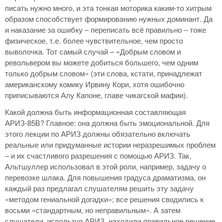
писать нужно много, и эта тонкая моторика каким-то хитрым
образом способствует формированию нужных доминант. Да
и наказание за ошибку – переписать всё правильно – тоже
физическое, т.е. более чувствительное, чем просто
выволочка. Тот самый случай – «Добрым словом и
револьвером вы можете добиться большего, чем одним
только добрым словом» (эти слова, кстати, принадлежат
американскому комику Ирвину Кори, хотя ошибочно
приписываются Алу Капоне, главе чикагской мафии).
Какой должна быть информационная составляющая
АРИЗ-85В? Главное: она должна быть эмоциональной. Для
этого лекции по АРИЗ должны обязательно включать
реальные или придуманные истории неразрешимых проблем
– и их счастливого разрешения с помощью АРИЗ. Так,
Альтшуллер использовал в этой роли, например, задачу о
перевозке шлака. Для повышения градуса драматизма, он
каждый раз предлагал слушателям решить эту задачу
«методом гениальной догадки»; все решения сводились к
восьми «стандартным, но неправильным». А затем
слушатели, используя АРИЗ, находили правильное решение.