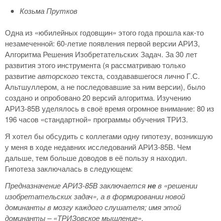
Козьма Прутков
Одна из «юбилейных годовщин» этого года прошла как-то
незамеченной: 60-летие появления первой версии АРИЗ,
Алгоритма Решения Изобретательских Задач. За 30 лет
развития этого инструмента (я рассматриваю только
развитие
авторского
текста, создававшегося лично Г.С.
Альтшуллером, а не последовавшие за ним версии), было
создано и опробовано 20 версий алгоритма. Изучению
АРИЗ-85В уделялось в своё время огромное внимание: 80 из
196 часов «стандартной» программы обучения ТРИЗ.
Я хотел бы обсудить с коллегами одну гипотезу, возникшую
у меня в ходе недавних исследований АРИЗ-85В. Чем
дальше, тем больше доводов в её пользу я находил.
Гипотеза заключалась в следующем:
Предназначение АРИЗ-85В заключается
не
в «решении
изобретательских задач», а в формировании новой
доминанты в мозгу каждого слушателя; имя этой
доминанты – «ТРИЗовское мышление».