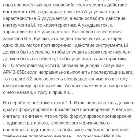
пара
сопряжённых противоречий: «если усилить действие
инструмента Ы, тогда характеристика А улучшается, а
характеристика Б ухудшается; а если ослабить действие
инструмента Ы, то характеристика А ухудшается, а
характеристика Б улучшается». Как верно в своё время
заметила В.Б. Крячко, это не два технических, а, скорее,
одно
физическое
противоречие: «действие инструмента Ы
должно быть усилено, чтобы улучшить характеристику А, и
должно быть ослаблено, чтобы улучшить характеристику
Б». С этим фактом, кстати, связана ещё одна «ловушка»
АРИЗ-85В: если неправильно выполнить последующие шаги,
то на шаге 3.3 пользователь возвращается именно к этому
физическому противоречию. Анализ «замкнулся накоротко»:
с чего начали, к тому и пришли…
Но вернёмся всё-таки к шагу 1.1. Итак, пользователь должен
сразу
сформулировать
физическое
противоречие! А ведь мы
считали и считаем, что из трёх формулировок противоречия
– административного, технического и физического –
последняя представляет собой
самое глубокое
понимание,
требующее подробного анализа… по тому же АРИЗ! Ну