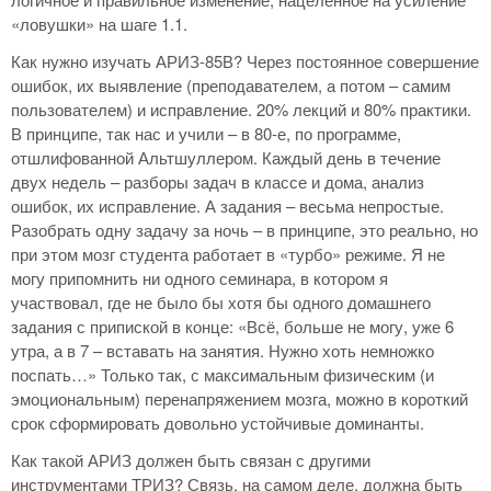
«ловушки» на шаге 1.1.
Как нужно изучать АРИЗ-85В? Через постоянное совершение
ошибок, их выявление (преподавателем, а потом – самим
пользователем) и исправление. 20% лекций и 80% практики.
В принципе, так нас и учили – в 80-е, по программе,
отшлифованной Альтшуллером. Каждый день в течение
двух недель – разборы задач в классе и дома, анализ
ошибок, их исправление. А задания – весьма непростые.
Разобрать одну задачу за ночь – в принципе, это реально, но
при этом мозг студента работает в «турбо» режиме. Я не
могу припомнить ни одного семинара, в котором я
участвовал, где не было бы хотя бы одного домашнего
задания с припиской в конце: «Всё, больше не могу, уже 6
утра, а в 7 – вставать на занятия. Нужно хоть немножко
поспать…» Только так, с максимальным физическим (и
эмоциональным) перенапряжением мозга, можно в короткий
срок сформировать довольно устойчивые доминанты.
Как такой АРИЗ должен быть связан с другими
инструментами ТРИЗ? Связь, на самом деле, должна быть