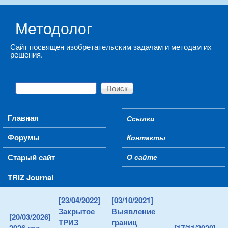
Skip to main content
Методолог
Сайт посвящен изобретательским задачам и методам их
решения.
Поиск
Форма поиска
Main menu
Главная
Ссылки
Secondary menu
Форумы
Контакты
Старый сайт
О сайте
TRIZ Journal
[23/04/2022]
[03/10/2021]
Закрытое
Выявление
[20/03/2026]
ТРИЗ
границ