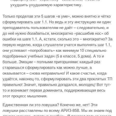
ухудшить ухудшаемую характеристику.
Только проделав эти 5 шагов «в уме», можно внятно и чётко
сформулировать шаг 1.1. Но ведь и эту инструкцию ни один
преподаватель пользователям не даёт – следовательно, и
до неё нужно
догадаться
, многократно «расшибив нос» об
ошибки на шаге 1.1. А, кстати, сколько это – многократно? За
первую неделю, когда слушатели учатся выполнять шаг 1.1,
они успевают «попробовать» как минимум 10 специально
подобранных учебных задач (5 в классе, 5 дома). А то и
больше. Эмоции – полными пригоршнями: каждый раз
стараешься сформулировать как можно лучше, а
оказывается – снова неправильно! И какое счастье, когда
удаётся, наконец-то, сформулировать эти два проклятых ТП
правильно! Значит, правильно догадался, молодец! Вот тут-
то и возникает первая доминанта, поддерживающая весь
этот процесс мышления.
Единственная ли это ловушка? Конечно же, нет! Эти
ловушки расставлены по всему АРИЗ-85В. Мы их знаем под
другим именем: «типовые ошибки». Я показал только самую