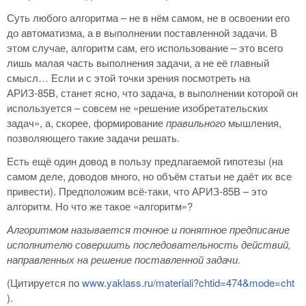
Суть любого алгоритма – не в нём самом, не в освоении его
до автоматизма, а в выполнении поставленной задачи. В
этом случае, алгоритм сам, его использование – это всего
лишь малая часть выполнения задачи, а не её главный
смысл… Если и с этой точки зрения посмотреть на
АРИЗ-85В, станет ясно, что задача, в выполнении которой он
используется – совсем не «решение изобретательских
задач», а, скорее, формирование
правильного
мышления,
позволяющего такие задачи решать.
Есть ещё один довод в пользу предлагаемой гипотезы (на
самом деле, доводов много, но объём статьи не даёт их все
привести). Предположим всё-таки, что АРИЗ-85В – это
алгоритм. Но что же такое «алгоритм»?
Алгоритмом называется точное и понятное предписание
исполнителю совершить последовательность действий,
направленных на решение поставленной задачи.
(Цитируется по
www.yaklass.ru/materiali?chtid=474&mode=cht
).