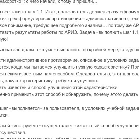
накоротко»: с чего начали, к тому и пришли…
 всё-таки к шагу 1.1. Итак, пользователь должен
сразу
сформул
о из трёх формулировок противоречия – административного, тех
кое
понимание, требующее подробного анализа… по тому же АРИ
авить результаты работы по АРИЗ. Задача «выполнить шаг 1.1»
ную!
ьзователь должен «в уме» выполнить, по крайней мере, следую
ти административное противоречие, описанное в условиях задачи
тся, когда мы пытаемся улучшить нужную характеристику? При
я неким известным нам способом. Следовательно, этот шаг сод
ь, какую характеристику требуется улучшить.
ть известный способ улучшения этой характеристики.
нно применить этот способ и обнаружить, почему этого делать н
 шаг «выполняется» за пользователя, в условиях учебной зад
тки.
какой «инструмент» осуществляет «известный способ улучшения»
осуществил.
ть перечень возможных «обратных» изменений этого «инструме