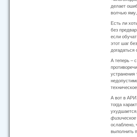
делает ошиб
волчью яму,
Есть ли хот
без предвар
если обучат
этот шаг бе
догадаться 
А теперь – 
противоречи
устранения 
недопустимо
техническое
А вот в АРИ
тогда харак
ухудшается,
физическое
ослаблено, 
выполнить п