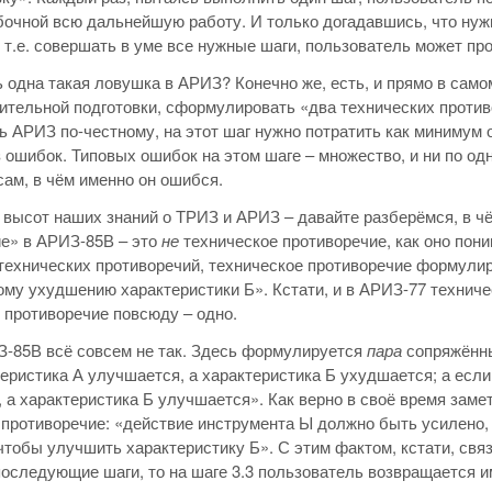
очной всю дальнейшую работу. И только догадавшись, что нужн
 т.е. совершать в уме все нужные шаги, пользователь может пр
ь одна такая ловушка в АРИЗ? Конечно же, есть, и прямо в само
ительной подготовки, сформулировать «два технических против
ь АРИЗ по-честному, на этот шаг нужно потратить как минимум
з ошибок. Типовых ошибок на этом шаге – множество, и ни по о
сам, в чём именно он ошибся.
с высот наших знаний о ТРИЗ и АРИЗ – давайте разберёмся, в чём
е» в АРИЗ-85В – это
не
техническое противоречие, как оно пон
технических противоречий, техническое противоречие формулир
му ухудшению характеристики Б». Кстати, и в АРИЗ-77 техниче
 противоречие повсюду – одно.
З-85В всё совсем не так. Здесь формулируется
пара
сопряжённы
теристика А улучшается, а характеристика Б ухудшается; а есл
 а характеристика Б улучшается». Как верно в своё время замети
противоречие: «действие инструмента Ы должно быть усилено,
чтобы улучшить характеристику Б». С этим фактом, кстати, св
оследующие шаги, то на шаге 3.3 пользователь возвращается 