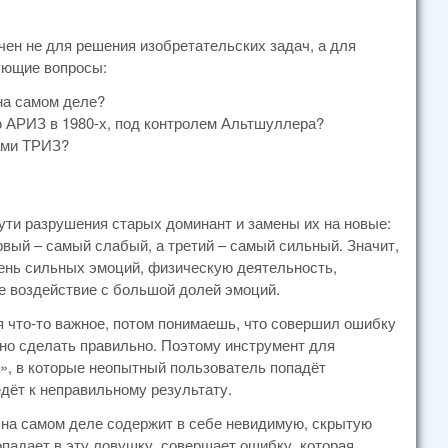
чен не для решения изобретательских задач, а для
ующие вопросы:
на самом деле?
 АРИЗ в 1980-х, под контролем Альтшуллера?
ами ТРИЗ?
пути разрушения старых доминант и замены их на новые:
вый – самый слабый, а третий – самый сильный. Значит,
ень сильных эмоций, физическую деятельность,
е воздействие с большой долей эмоций.
я что-то важное, потом понимаешь, что совершил ошибку
ужно сделать правильно. Поэтому инструмент для
, в которые неопытный пользователь попадёт
дёт к неправильному результату.
г на самом деле содержит в себе невидимую, скрытую
опадает в эту ловушку, совершает ошибку, которая