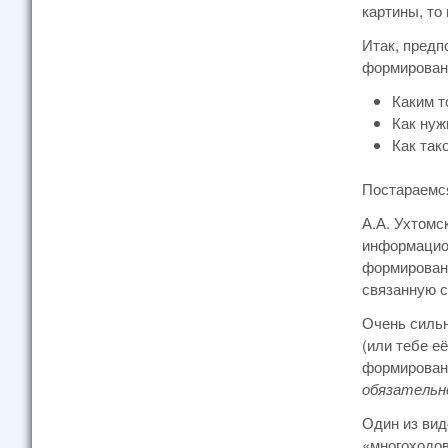
картины, то
Итак, предп
формирован
Каким т
Как нуж
Как так
Постараемся
А.А. Ухтомс
информацион
формировани
связанную с
Очень сильн
(или тебе е
формировани
обязательн
Один из вид
«многоходов