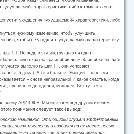
 «улучшаемой» характеристики, либо к тому, что она
е допустит ухудшения «ухудшаемой» характеристики, либо
гнуться нужному изменению, чтобы улучшить
енению, чтобы не ухудшить ухудшаемую характеристику.
 шаг 1.1. Но ведь и эту инструкцию ни один
адаться
, многократно «расшибив нос» об ошибки на шаге
ели учатся выполнять шаг 1.1, они успевают
классе, 5 дома). А то и больше. Эмоции – полными
азывается – снова неправильно! И какое счастье, когда
ит, правильно догадался, молодец! Вот тут-то и
я.
по всему АРИЗ-85В. Мы их знаем под другим именем:
этого понимания следует такой вывод:
ИЗовского мышления. Эти ошибки служат эффективным
онального» мышления и создания на их месте новых
онимания» на уровень «инстинктивных реакций».