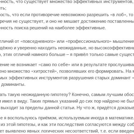
ность, что существует множество эффективных инструментов,
ть;
ость, что если противоречие невозможно разрешить «в лоб», то е
речия не существует, и оно не мешает достижению поставленны
ность поиска решений на наиболее эффективные.
тличий от «повседневного» или «профессионального» мышления
дёжно и уверенно находить неожиданные, но высокоэффективн
, этих отличий намного больше – я привёл только самые сущес
ние не возникает «само по себе» или в результате прослушив
но множество «хитростей», позволявших его формировать. На м
амых эффективных инструментов разрушения старых доминант 
 доминанты.
ать такую неожиданную гипотезу? Конечно, самым лучшим обос
и имел в виду. Таких прямых указаний до сих пор найдено не был
выходит за пределы данной статьи. Ну что ж, придётся доказы
ье я воспользуюсь приёмом, используемым иногда в математике.
 из этой гипотезы, и как эти последствия согласуются между со
ет выявлено явных логических несоответствий, т.е. если введе