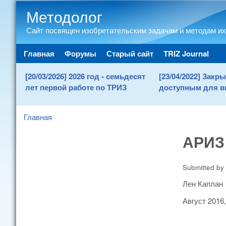
Методолог
Сайт посвящен изобретательским задачам и методам их
Main menu
Главная
Форумы
Старый сайт
TRIZ Journal
[20/03/2026] 2026 год - семьдесят
[23/04/2022] Зак
лет первой работе по ТРИЗ
доступным для в
Главная
You are here
АРИЗ 
Submitted by
Лен Каплан
Август 2016