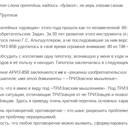
тке слона прочтёшь надпись «буйвол», не верь глазам своим.
 Прутков
илейных годовщин» этого года прошла как-то незамеченной: 60
бретательских Задач. За 30 лет развития этого инструмента (
ося лично Г.С. Альтшуллером, а не последовавшие за ним верси
ИЗ-85В уделялось в своё время огромное внимание: 80 из 196
обсудить с коллегами одну гипотезу, возникшую у меня в ходе
дов в её пользу я находил. Гипотеза заключалась в следующем
ение АРИЗ-85В заключается
не
в «решении изобретательских з
ушателя; имя этой доминанты – «ТРИЗовское мышление».
го, что я имею в виду под «ТРИЗовским мышлением». Под ТРИ
ые ситуации, отличающие ТРИЗовцев от не-ТРИЗовцев и позво
овцам. Здесь я приведу очень краткий перечень основных хар
нь противоречий; противоречие – это шанс разрешить проблемн
ее проблему неразрешимой;
ость, что любое противоречие можно выявить, сформулировать 