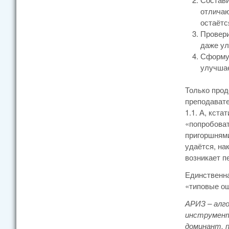
отличаю
остаётс
Провери
даже ул
Сформул
улучшае
Только прод
преподавате
1.1. А, кст
«попробоват
пригоршнями
удаётся, на
возникает п
Единственна
«типовые ош
АРИЗ – алг
инструмент
доминант, 