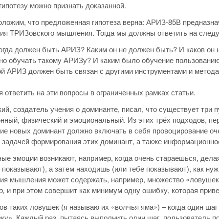
 гипотезу можно признать доказанной.
оложим, что предложенная гипотеза верна: АРИЗ-85В предназна
ия ТРИЗовского мышления. Тогда мы должны ответить на след
огда должен быть АРИЗ? Каким он не должен быть? И каков он 
но обучать такому АРИЗу? И каким было обучение пользованию
ой АРИЗ должен быть связан с другими инструментами и метод
 ответить на эти вопросы в ограниченных рамках статьи.
кий, создатель учения о доминанте, писал, что существует три 
ный, физический и эмоциональный. Из этих трёх подходов, пер
е новых доминант должно включать в себя провоцирование оч
 задачей формирования этих доминант, а также информационно
ые эмоции возникают, например, когда очень стараешься, дела
ё показывают), а затем находишь (или тебе показывают), как н
я мышления может содержать, например, множество «ловушек»
о,
и при этом совершит как минимум одну ошибку, которая приве
ов таких ловушек (я называю их «волчья яма») – когда один ша
ку». Каждый раз, пытаясь выполнить один шаг, пользователь п