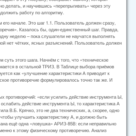
о делать, и научившись «перепрыгивать» через эту
одолжить работу по алгоритму.
м его начале. Это шаг 1.1. Пользователь должен сразу,
оречия». Казалось бы, один-единственный шаг. Правда,
 одну неделю – пока слушатели не научатся выполнять
дной нет чётких, ясных разъяснений. Пользователь должен
 суть этого шага. Начнём с того, что «техническое
имается в остальной ТРИЗ. В Таблице выбора приёмов
уется как «улучшение характеристики А приводит к
ское противоречие формулировалось точно так же. И
х противоречий: «если усилить действие инструмента Ы,
и ослабить действие инструмента Ы, то характеристика А
ла В.Б. Крячко, это не два технических, а, скорее, одно
 чтобы улучшить характеристику А, и должно быть
язана ещё одна «ловушка» АРИЗ-85В: если неправильно
именно к этому физическому противоречию. Анализ