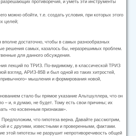
 разрешающих противоречия, и уметь эти инструменты
го можно обойти, т.е. создать условия, при которых этого
х целей;
 вполне достаточно, чтобы в самых разнообразных
ые решения самых, казалось бы, неразрешимых проблем.
твенные для данного обсуждения.
ания лекций по ТРИЗ. По-видимому, в классической ТРИЗ
ой взгляд, АРИЗ-85В и был одной из таких хитростей,
«привычного» мышления и формирования новой,
нованием стало бы прямое указание Альтшуллера, что он
о – и, я думаю, не будет. Тому есть свои причины; их
вать «по косвенным признакам».
 Предположим, что гипотеза верна. Давайте рассмотрим,
бой и с другими, известными и проверенными, фактами.
ние этой гипотезы не разрушит непротиворечивость общей