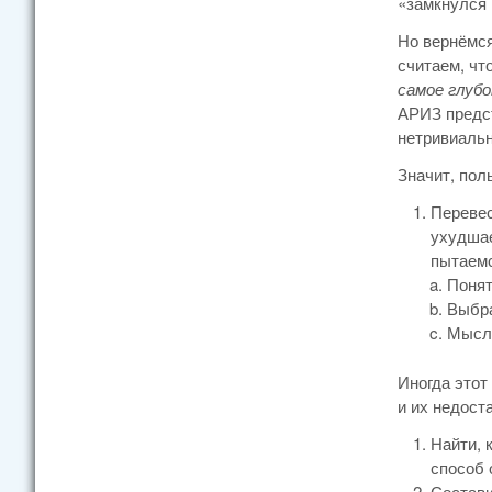
«замкнулся 
Но вернёмся
считаем, чт
самое глубо
АРИЗ предст
нетривиаль
Значит, пол
Перевес
ухудшае
пытаемс
Понят
Выбра
Мысле
Иногда этот
и их недоста
Найти, 
способ 
Состави