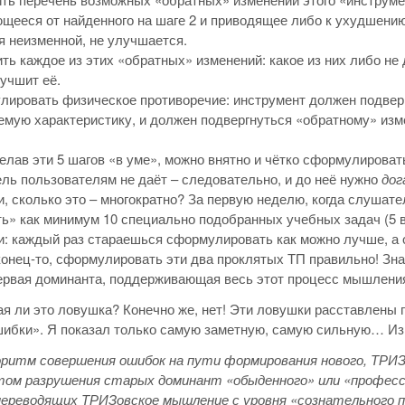
щееся от найденного на шаге 2 и приводящее либо к ухудшению
я неизменной, не улучшается.
ть каждое из этих «обратных» изменений: какое из них либо н
учшит её.
ировать физическое противоречие: инструмент должен подвер
мую характеристику, и должен подвергнуться «обратному» изм
елав эти 5 шагов «в уме», можно внятно и чётко сформулировать
ль пользователям не даёт – следовательно, и до неё нужно
дог
ати, сколько это – многократно? За первую неделю, когда слушат
ь» как минимум 10 специально подобранных учебных задач (5 в 
: каждый раз стараешься сформулировать как можно лучше, а ок
конец-то, сформулировать эти два проклятых ТП правильно! Знач
ервая доминанта, поддерживающая весь этот процесс мышлени
я ли это ловушка? Конечно же, нет! Эти ловушки расставлены 
ибки». Я показал только самую заметную, самую сильную… Из 
оритм совершения ошибок на пути формирования нового, ТР
ом разрушения старых доминант «обыденного» или «професси
переводящих ТРИЗовское мышление с уровня «сознательного п