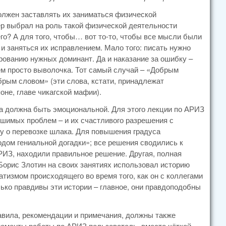
олжен заставлять их заниматься физической
р выбрал на роль такой физической деятельности
его? А для того, чтобы… вот то-то, чтобы все мысли были
и заняться их исправлением. Мало того: писать нужно
рованию нужных доминант. Да и наказание за ошибку –
чем просто выволочка. Тот самый случай – «Добрым
рым словом» (эти слова, кстати, принадлежат
не, главе чикагской мафии).
 должна быть эмоциональной. Для этого лекции по АРИЗ
шимых проблем – и их счастливого разрешения с
у о перевозке шлака. Для повышения градуса
дом гениальной догадки»; все решения сводились к
РИЗ, находили правильное решение. Другая, полная
 Борис Злотин на своих занятиях использовал историю
тизмом происходящего во время того, как он с коллегами
ько правдивы эти истории – главное, они правдоподобны
авила, рекомендации и примечания, должны также
оменты работы по АРИЗ пользователь, вместо чёткой