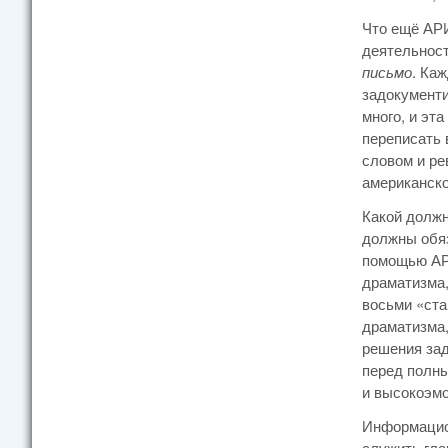
Что ещё АР
деятельност
письмо
. Ка
задокументи
много, и эт
переписать 
словом и ре
американско
Какой долж
должны обяз
помощью АРИ
драматизма,
восьми «ста
драматизма,
решения зад
перед полны
и высокоэм
Информацион
служить гла