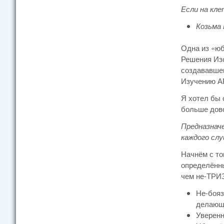
Если на кле
Козьма
Одна из «юб
Решения Изо
создававшег
Изучению АР
Я хотел бы 
больше дово
Предназнач
каждого сл
Начнём с то
определённ
чем не-ТРИЗ
Не-бояз
делающ
Уверенн