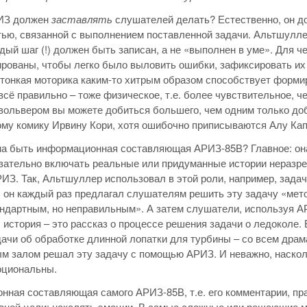
ИЗ должен
заставлять
слушателей делать? Естественно, он д
ью, связанной с выполнением поставленной задачи. Альтшулле
ждый шаг (!) должен быть записан, а не «выполнен в уме». Для ч
рованы, чтобы легко было выловить ошибки, зафиксировать их 
а тонкая моторика каким-то хитрым образом способствует форми
всё правильно – тоже физическое, т.е. более чувствительное, 
вольвером вы можете добиться большего, чем одним только доб
му комику Ирвину Кори, хотя ошибочно приписываются Алу Капо
на быть информационная составляющая АРИЗ-85В? Главное: она
ательно включать реальные или придуманные истории неразре
З. Так, Альтшуллер использовал в этой роли, например, задач
 он каждый раз предлагал слушателям решить эту задачу «мето
ндартным, но неправильным». А затем слушатели, используя А
 история – это рассказ о процессе решения задачи о ледоколе.
ачи об обработке длинной лопатки для турбины – со всем драма
м залом решал эту задачу с помощью АРИЗ. И неважно, наскол
оциональны.
ная составляющая самого АРИЗ-85В, т.е. его комментарии, пр
вной цели: накалять эмоции. В самые сложные или решающие м