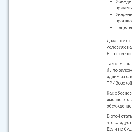
Убеждён
применя
Уверенн
противо
Нацелен
Даже этих о
условиях на
Естественно
Такое мышле
было заложе
одним из с
ТРИЗовской
Как обоснов
именно это 
обсуждение 
В этой стат
что следует
Если не буд