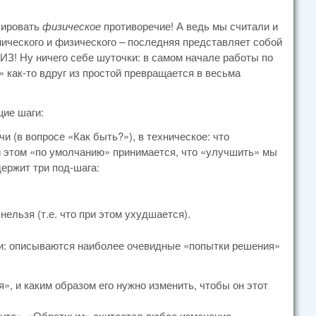
ировать
физическое
противоречие! А ведь мы считали и
нического и физического – последняя представляет собой
З! Ну ничего себе шуточки: в самом начале работы по
 как-то вдруг из простой превращается в весьма
щие шаги:
 (в вопросе «Как быть?»), в техническое: что
 этом «по умолчанию» принимается, что «улучшить» мы
ержит три под-шага:
ельзя (т.е. что при этом ухудшается).
ачи: описываются наиболее очевидные «попытки решения»
, и каким образом его нужно изменить, чтобы он этот
нта». «Обратным» считается любое изменение,