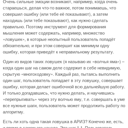
Очень сильные эмоции возникают, например, когда очень
стараешься, делая что-то важное, потом понимаешь, что
совершил ошибку (или тебе её показывают), а затем
находишь (или тебе показывают), как нужно сделать
правильно. Поэтому инструмент для формирования
мышления может содержать, например, множество
«ловушек», в которые неопытный пользователь попадёт
обязательно,
и при этом совершит как минимум одну
ошибку, которая приведёт к неправильному результату.
Один из видов таких ловушек (я называю их «волчья яма») –
когда один шаг на самом деле содержит в себе невидимую,
скрытую «многоходовку». Каждый раз, пытаясь выполнить
один шаг, пользователь попадает в эту ловушку, совершает
ошибку, которая делает ошибочной всю дальнейшую работу.
И только догадавшись, что нужно делать, и научившись
«перепрыгивать» через эту волчью яму, т.е. совершать в уме
все нужные шаги, пользователь может продолжить работу по
алгоритму.
Есть ли хоть одна такая ловушка в АРИЗ? Конечно же, есть,
и прямо в самом его начале. Это шаг 1.1. Пользователь