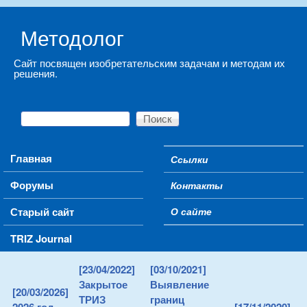
Skip to main content
Методолог
Сайт посвящен изобретательским задачам и методам их
решения.
Поиск
Форма поиска
Main menu
Главная
Ссылки
Secondary menu
Форумы
Контакты
Старый сайт
О сайте
TRIZ Journal
[23/04/2022]
[03/10/2021]
Закрытое
Выявление
[20/03/2026]
ТРИЗ
границ