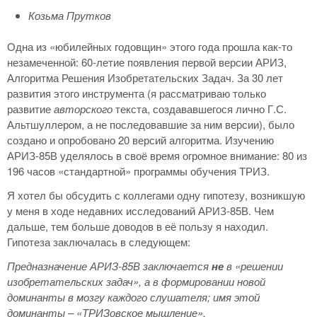
Козьма Прутков
Одна из «юбилейных годовщин» этого года прошла как-то
незамеченной: 60-летие появления первой версии АРИЗ,
Алгоритма Решения Изобретательских Задач. За 30 лет
развития этого инструмента (я рассматриваю только
развитие
авторского
текста, создававшегося лично Г.С.
Альтшуллером, а не последовавшие за ним версии), было
создано и опробовано 20 версий алгоритма. Изучению
АРИЗ-85В уделялось в своё время огромное внимание: 80 из
196 часов «стандартной» программы обучения ТРИЗ.
Я хотел бы обсудить с коллегами одну гипотезу, возникшую
у меня в ходе недавних исследований АРИЗ-85В. Чем
дальше, тем больше доводов в её пользу я находил.
Гипотеза заключалась в следующем:
Предназначение АРИЗ-85В заключается
не
в «решении
изобретательских задач», а в формировании новой
доминанты в мозгу каждого слушателя; имя этой
доминанты – «ТРИЗовское мышление».