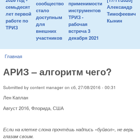
2026 год -
[17/11/2020]
сообщество
применимости
семьдесят
Александр
стало
инструментов
лет первой
Тимофеевич
доступным
ТРИЗ -
работе по
Кынин
для
рабочая
ТРИЗ
внешних
встреча 3
участников
декабря 2021
Главная
You are here
АРИЗ – алгоритм чего?
Submitted by
content manager
on
сб, 27/08/2016 - 00:31
Лен Каплан
Август 2016, Флорида, США
Если на клетке слона прочтёшь надпись «буйвол», не верь
глазам своим.