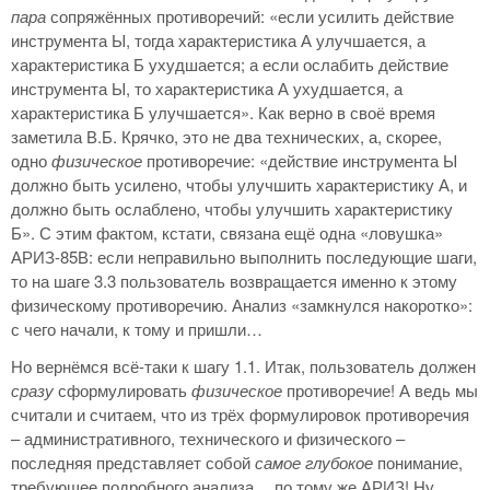
пара
сопряжённых противоречий: «если усилить действие
инструмента Ы, тогда характеристика А улучшается, а
характеристика Б ухудшается; а если ослабить действие
инструмента Ы, то характеристика А ухудшается, а
характеристика Б улучшается». Как верно в своё время
заметила В.Б. Крячко, это не два технических, а, скорее,
одно
физическое
противоречие: «действие инструмента Ы
должно быть усилено, чтобы улучшить характеристику А, и
должно быть ослаблено, чтобы улучшить характеристику
Б». С этим фактом, кстати, связана ещё одна «ловушка»
АРИЗ-85В: если неправильно выполнить последующие шаги,
то на шаге 3.3 пользователь возвращается именно к этому
физическому противоречию. Анализ «замкнулся накоротко»:
с чего начали, к тому и пришли…
Но вернёмся всё-таки к шагу 1.1. Итак, пользователь должен
сразу
сформулировать
физическое
противоречие! А ведь мы
считали и считаем, что из трёх формулировок противоречия
– административного, технического и физического –
последняя представляет собой
самое глубокое
понимание,
требующее подробного анализа… по тому же АРИЗ! Ну