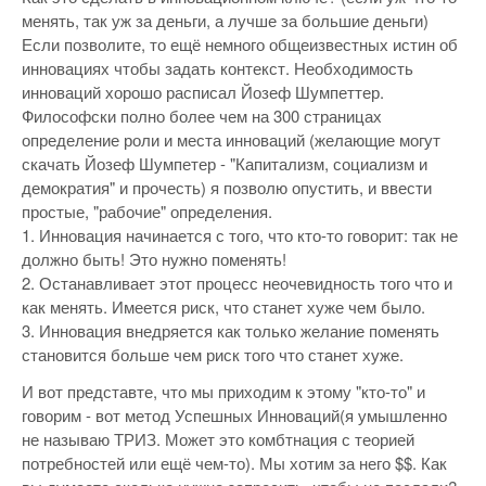
менять, так уж за деньги, а лучше за большие деньги)
Если позволите, то ещё немного общеизвестных истин об
инновациях чтобы задать контекст. Необходимость
инноваций хорошо расписал Йозеф Шумпеттер.
Философски полно более чем на 300 страницах
определение роли и места инноваций (желающие могут
скачать Йозеф Шумпетер - "Капитализм, социализм и
демократия" и прочесть) я позволю опустить, и ввести
простые, "рабочие" определения.
1. Инновация начинается с того, что кто-то говорит: так не
должно быть! Это нужно поменять!
2. Останавливает этот процесс неочевидность того что и
как менять. Имеется риск, что станет хуже чем было.
3. Инновация внедряется как только желание поменять
становится больше чем риск того что станет хуже.
И вот представте, что мы приходим к этому "кто-то" и
говорим - вот метод Успешных Инноваций(я умышленно
не называю ТРИЗ. Может это комбтнация с теорией
потребностей или ещё чем-то). Мы хотим за него $$. Как