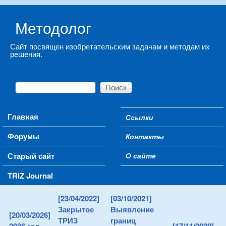
Skip to main content
Методолог
Сайт посвящен изобретательским задачам и методам их
решения.
Поиск
Форма поиска
Main menu
Главная
Ссылки
Secondary menu
Форумы
Контакты
Старый сайт
О сайте
TRIZ Journal
[23/04/2022]
[03/10/2021]
Закрытое
Выявление
[20/03/2026]
ТРИЗ
границ