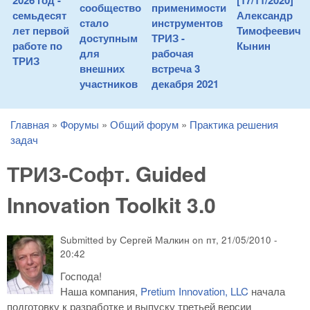
2026 год -
[17/11/2020]
сообщество
применимости
семьдесят
Александр
стало
инструментов
лет первой
Тимофеевич
доступным
ТРИЗ -
работе по
Кынин
для
рабочая
ТРИЗ
внешних
встреча 3
участников
декабря 2021
Главная
»
Форумы
»
Общий форум
»
Практика решения
You are here
задач
ТРИЗ-Софт. Guided
Innovation Toolkit 3.0
Submitted by
Сергей Малкин
on
пт, 21/05/2010 -
20:42
Господа!
Наша компания,
Pretium Innovation, LLC
начала
подготовку к разработке и выпуску третьей версии