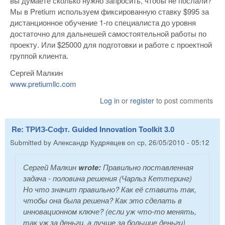
вы думаете сколько нужно запросить, чтобы не послали?
Мы в Pretium используем фиксированную ставку $995 за
дистанционное обучение 1-го специалиста до уровня
достаточно для дальнешей самостоятельной работы по
проекту. Или $25000 для подготовки и работе с проектной
группой клиента.
Сергей Малкин
www.pretiumllc.com
Log in
or
register
to post comments
Re: ТРИЗ-Софт. Guided Innovation Toolkit 3.0
Submitted by
Александр Кудрявцев
on
ср, 26/05/2010 - 05:12
Сергей Малкин
wrote:
Правильно поставленная
задача - половина решения (Чарльз Кеттеринг)
Но что значит правильно? Как её ставить так,
чтобы она была решена? Как это сделать в
инновационном ключе? (если уж что-то менять,
так уж за деньги, а лучше за большие деньги)