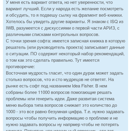
У меня есть вариант ответа, но нет уверенности, что
вариант лучший. Если у народа есть желание посмотреть
и обсудить, то я подвешу сылку на фрагмент веб-книжки.
Хотелось бы увидеть другие варианты. Я знаком с ISQ из
IWB, разумеется с дискуссиями о первой части АРИЗ, с
различными списками контрольных вопросов.
С точки зрения софта: имеется записная книжка в которую
решатель (или руководитель проекта) записывает данные
о ситуации. ПО содержит некоторый набор рекомендаций,
о том как это сделать правильно. Тут имеется
противоречие:
Восточная мудрость гласит, что один дурак может задать
столько вопросов, что и сто мудрецов не ответят. На
рынке есть софт под названием Idea Fisher. В нем
собраны более 11000 вопросов помогающие решать
проблемы или генерить идеи. Даже развитая система
меню выбора типа вопросов снижает это количство до
1000 - это все равно безумная цифра. Т.е. нужно задавать
вопросы чтобы получить информацию о проблеме и не
нужно задавать вопросы ну напрмер чтобы не потерять
клиента. Потнятно, что идеальный опросник - это тот