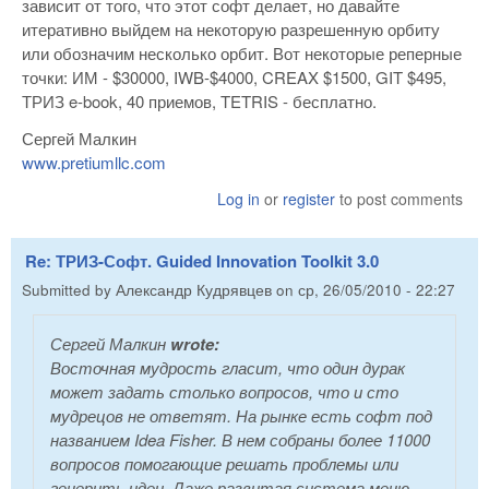
зависит от того, что этот софт делает, но давайте
итеративно выйдем на некоторую разрешенную орбиту
или обозначим несколько орбит. Вот некоторые реперные
точки: ИМ - $30000, IWB-$4000, CREAX $1500, GIT $495,
ТРИЗ e-book, 40 приемов, TETRIS - бесплатно.
Сергей Малкин
www.pretiumllc.com
Log in
or
register
to post comments
Re: ТРИЗ-Софт. Guided Innovation Toolkit 3.0
Submitted by
Александр Кудрявцев
on
ср, 26/05/2010 - 22:27
Сергей Малкин
wrote:
Восточная мудрость гласит, что один дурак
может задать столько вопросов, что и сто
мудрецов не ответят. На рынке есть софт под
названием Idea Fisher. В нем собраны более 11000
вопросов помогающие решать проблемы или
генерить идеи. Даже развитая система меню