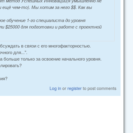
 вот метод Успешных Инноваций(я умышленно не
ещё чем-то). Мы хотим за него $$. Как вы
ое обучение 1-го специалиста до уровня
и $25000 для подготовки и работе с проектной
бсуждать в связи с его многофакторностью.
ного для...".
за больше только за освоение начального уровня.
елировать?
ния?
Log in
or
register
to post comments