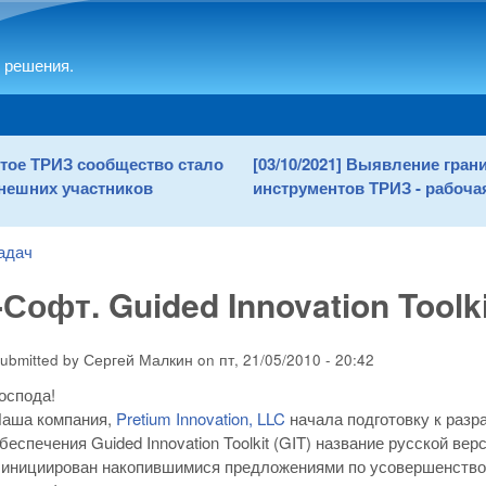
Skip to main content
 решения.
рытое ТРИЗ сообщество стало
[03/10/2021] Выявление гра
нешних участников
инструментов ТРИЗ - рабочая
адач
Софт. Guided Innovation Toolki
ubmitted by
Сергей Малкин
on
пт, 21/05/2010 - 20:42
оспода!
аша компания,
Pretium Innovation, LLC
начала подготовку к разр
беспечения Guided Innovation Toolkit (GIT) название русской вер
т инициирован накопившимися предложениями по усовершенство