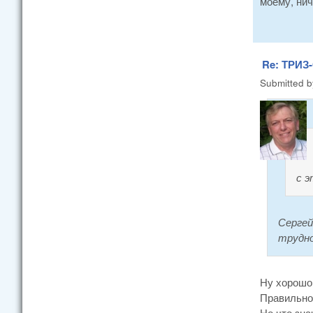
моему, нич
Re: ТРИЗ-
Submitted 
с э
Сергей
трудно
Ну хорошо,
Правильно 
Но что зна