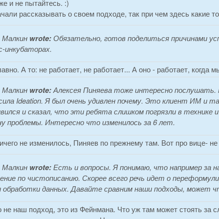
же и не пытайтесь. :)
чали рассказывать о своем подходе, так при чем здесь какие т
 Малкин
wrote:
Обязательно, готов поделиться причинами успеха
с-инкубаторах.
лавно. А то: не работает, не работает... А оно - работает, когда 
 Малкин
wrote:
Алексея Пиняева тоже интересно послушать. М
сила Ideation. Я был очень удивлен почему. Это клиент ИМ и 
ивился и сказал, что эти ребята слишком погрязли в техник
у проблемы. Интересно что изменилось за 6 лет.
ичего не изменилось, Пиняев по прежнему там. Вот про вице- не 
 Малкин
wrote:
Есть и вопросы. Я понимаю, что например за 
ение по чистописанию. Скорее всего речь идет о переформул
и обработки данных. Давайте сравним наши подходы, может 
о не наш подход, это из Фейнмана. Что уж там может стоять за 