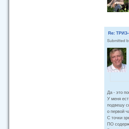
Re: ТРИЗ-
Submitted 
Да - это п
У меня ест
подвешу сы
о первой 
С точки зр
ПО содержи