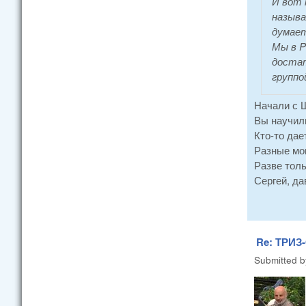
И вот 
называ
думает
Мы в P
достат
группо
Начали с Ш
Вы научили
Кто-то дае
Разные мощ
Разве толь
Сергей, да
Re: ТРИЗ-
Submitted 