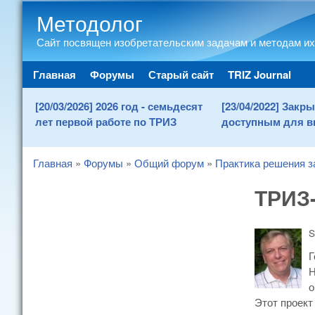
Методолог
Сайт посвящен изобретательским задачам и методам их
Main menu
Главная
Форумы
Старый сайт
TRIZ Journal
[20/03/2026] 2026 год - семьдесят
[23/04/2022] Зак
лет первой работе по ТРИЗ
доступным для в
Главная
»
Форумы
»
Общий форум
»
Практика решения з
You are here
ТРИЗ-
S
Г
Н
о
Этот проек