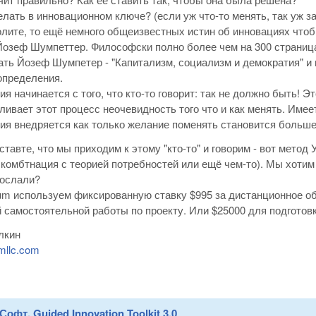
елать в инновационном ключе? (если уж что-то менять, так уж з
олите, то ещё немного общеизвестных истин об инновациях что
Йозеф Шумпеттер. Философски полно более чем на 300 страниц
ать Йозеф Шумпетер - "Капитализм, социализм и демократия" и 
определения.
ия начинается с того, что кто-то говорит: так не должно быть! Э
ливает этот процесс неочевидность того что и как менять. Имее
ия внедряется как только желание поменять становится больше 
ставте, что мы приходим к этому "кто-то" и говорим - вот ме
комбтнация с теорией потребностей или ещё чем-то). Мы хотим 
послали?
um используем фиксированную ставку $995 за дистанционное об
самостоятельной работы по проекту. Или $25000 для подготовки
лкин
mllc.com
Софт. Guided Innovation Toolkit 3.0