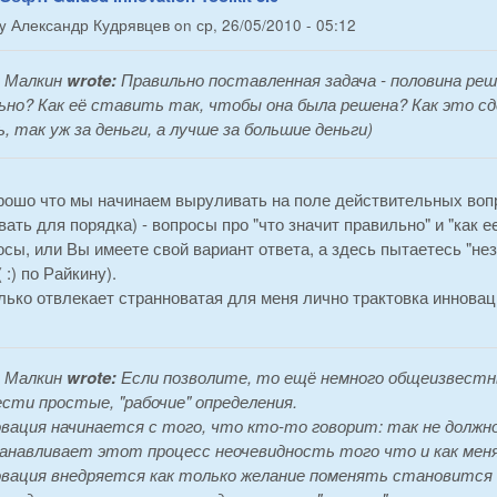
by
Александр Кудрявцев
on
ср, 26/05/2010 - 05:12
 Малкин
wrote:
Правильно поставленная задача - половина ре
ьно? Как её ставить так, чтобы она была решена? Как это сд
, так уж за деньги, а лучше за большие деньги)
рошо что мы начинаем выруливать на поле действительных вопр
ать для порядка) - вопросы про "что значит правильно" и "как е
сы, или Вы имеете свой вариант ответа, а здесь пытаетесь "н
 :) по Райкину).
ько отвлекает странноватая для меня лично трактовка инноваци
 Малкин
wrote:
Если позволите, то ещё немного общеизвестн
ввести простые, "рабочие" определения.
овация начинается с того, что кто-то говорит: так не долж
анавливает этот процесс неочевидность того что и как мен
овация внедряется как только желание поменять становится