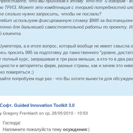
представте, что мы приходим к этому "кто-то" и говорим -
ю ТРИЗ. Может это комбтнация с теорией потребностей или 
е сколько нужно запросить, чтобы не послали?
retium используем фиксированную ставку $995 за дистанционн
очно для дальнешей самостоятельной работы по проекту. Ил
й клиента.
умпетера, а в итоге вопрос, который вообще не имеет смысла о
сь просить 995 за подготовку до таинственного "уровня, достаточ
т полный курс, запрашивая в три раза меньше, а кто-то в два ра
ности и авторитеты фирм, разные страны, как и зачем это нив
ко померяться ;)
вайте попробуем еще раз - что Вы хотите вынести для обсужде
Софт. Guided Innovation Toolkit 3.0
by
Gregory Frenklach
on
ср, 26/05/2010 - 10:53
Господа!
Напомните пожалуйста тему
осуждения
:)