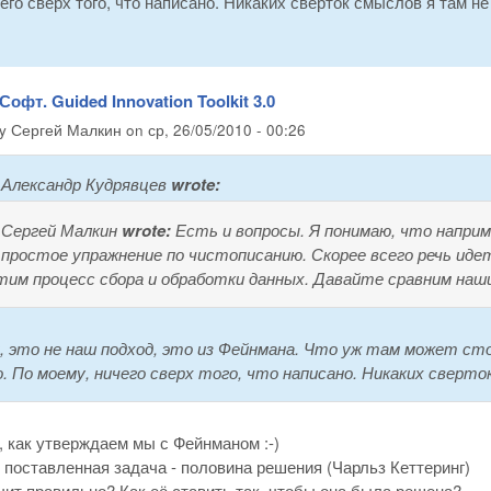
его сверх того, что написано. Никаких сверток смыслов я там н
Софт. Guided Innovation Toolkit 3.0
by
Сергей Малкин
on
ср, 26/05/2010 - 00:26
Александр Кудрявцев
wrote:
Сергей Малкин
wrote:
Есть и вопросы. Я понимаю, что наприм
простое упражнение по чистописанию. Скорее всего речь иде
тим процесс сбора и обработки данных. Давайте сравним на
, это не наш подход, это из Фейнмана. Что уж там может ст
. По моему, ничего сверх того, что написано. Никаких сверто
 как утверждаем мы с Фейнманом :-)
поставленная задача - половина решения (Чарльз Кеттеринг)
чит правильно? Как её ставить так, чтобы она была решена?