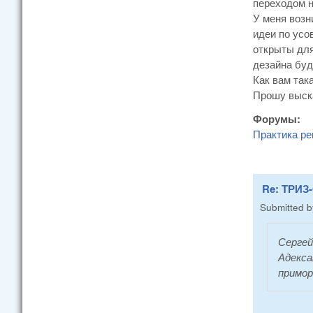
переходом н
У меня возн
идеи по усо
открыты для
дезайна буд
Как вам так
Прошу выска
Форумы:
Практика ре
Re: ТРИЗ-
Submitted 
Сергей
Адекса
примор