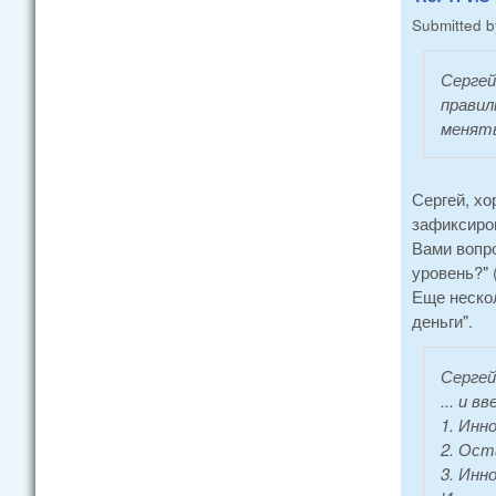
Submitted 
Сергей
правил
менять
Сергей, хо
зафиксиров
Вами вопро
уровень?" (
Еще нескол
деньги".
Сергей
... и 
1. Инн
2. Ост
3. Инн