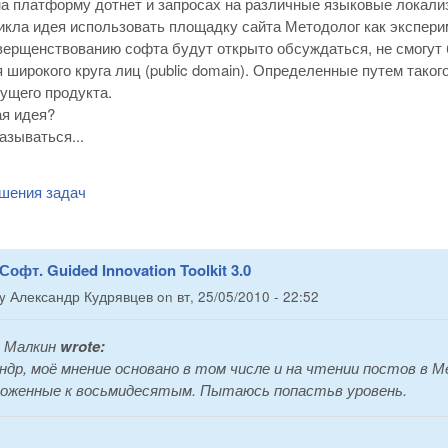
а платформу дотнет и запросах на различные языковые локали
икла идея использовать площадку сайта Методолог как экспери
верщенствованию софта будут открыто обсуждаться, не смогут б
 широкого круга лиц (public domain). Определенные путем тако
ущего продукта.
ая идея?
зываться...
шения задач
Софт. Guided Innovation Toolkit 3.0
by
Александр Кудрявцев
on
вт, 25/05/2010 - 22:52
 Малкин
wrote:
ндр, моё мнение основано в том числе и на чтении постов в 
оженные к восьмидесятым. Пытаюсь попастьв уровень.