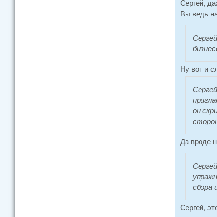
Сергей, да
Вы ведь на
Сергей
бизнес
Ну вот и с
Сергей
пригла
он скр
сторон
Да вроде н
Сергей
упражн
сбора 
Сергей, эт