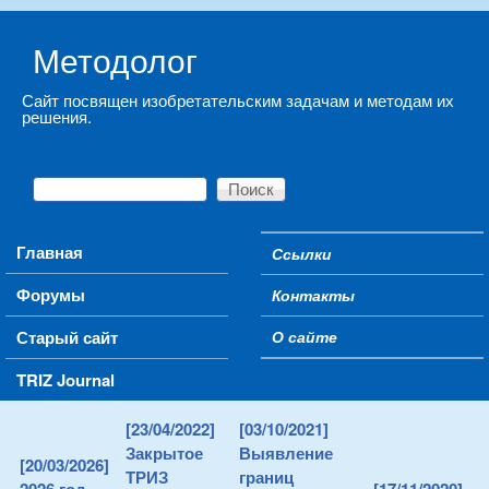
Skip to main content
Методолог
Сайт посвящен изобретательским задачам и методам их
решения.
Поиск
Форма поиска
Main menu
Главная
Ссылки
Secondary menu
Форумы
Контакты
Старый сайт
О сайте
TRIZ Journal
[23/04/2022]
[03/10/2021]
Закрытое
Выявление
[20/03/2026]
ТРИЗ
границ