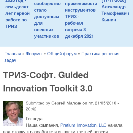
2026 год -
[17/11/2020]
сообщество
применимости
семьдесят
Александр
стало
инструментов
лет первой
Тимофеевич
доступным
ТРИЗ -
работе по
Кынин
для
рабочая
ТРИЗ
внешних
встреча 3
участников
декабря 2021
Главная
»
Форумы
»
Общий форум
»
Практика решения
You are here
задач
ТРИЗ-Софт. Guided
Innovation Toolkit 3.0
Submitted by
Сергей Малкин
on
пт, 21/05/2010 -
20:42
Господа!
Наша компания,
Pretium Innovation, LLC
начала
подготовку к разработке и выпуску третьей версии