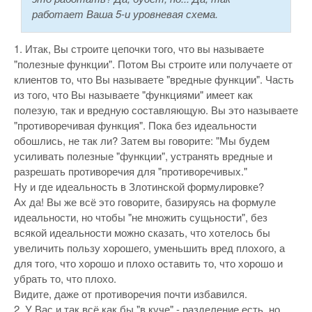
работает Ваша 5-и уровневая схема.
1. Итак, Вы строите цепочки того, что вы называете
"полезные функции". Потом Вы строите или получаете от
клиентов то, что Вы называете "вредные функции". Часть
из того, что Вы называете "функциями" имеет как
полезую, так и вредную составляющую. Вы это называете
"противоречивая функция". Пока без идеальности
обошлись, не так ли? Затем вы говорите: "Мы будем
усиливать полезные "функции", устранять вредные и
разрешать противоречия для "противоречивых."
Ну и где идеальность в Злотинской формулировке?
Ах да! Вы же всё это говорите, базируясь на формуле
идеальности, но чтобы "не множить сущьности", без
всякой идеальности можно сказать, что хотелось бы
увеличить пользу хорошего, уменьшить вред плохого, а
для того, что хорошо и плохо оставить то, что хорошо и
убрать то, что плохо.
Видите, даже от противоречия почти избавился.
2. У Вас и так всё как бы "в куче" - разделение есть, но