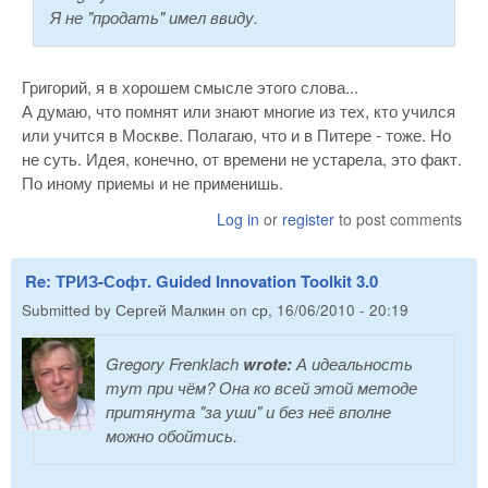
Я не "продать" имел ввиду.
Григорий, я в хорошем смысле этого слова...
А думаю, что помнят или знают многие из тех, кто учился
или учится в Москве. Полагаю, что и в Питере - тоже. Но
не суть. Идея, конечно, от времени не устарела, это факт.
По иному приемы и не применишь.
Log in
or
register
to post comments
Re: ТРИЗ-Софт. Guided Innovation Toolkit 3.0
Submitted by
Сергей Малкин
on
ср, 16/06/2010 - 20:19
Gregory Frenklach
wrote:
А идеальность
тут при чём? Она ко всей этой методе
притянута "за уши" и без неё вполне
можно обойтись.