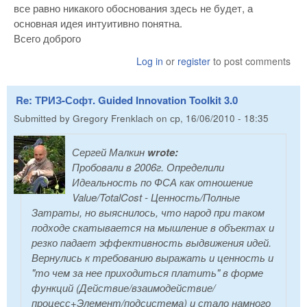
все равно никакого обоснования здесь не будет, а
основная идея интуитивно понятна.
Всего доброго
Log in
or
register
to post comments
Re: ТРИЗ-Софт. Guided Innovation Toolkit 3.0
Submitted by
Gregory Frenklach
on
ср, 16/06/2010 - 18:35
Сергей Малкин
wrote:
Пробовали в 2006г. Определили
Идеальность по ФСА как отношение
Value/TotalCost - Ценность/Полные
Затраты, но выяснилось, что народ при таком
подходе скатывается на мышление в объектах и
резко падает эффективность выдвижения идей.
Вернулись к требованию выражать и ценность и
"то чем за нее приходиться платить" в форме
функций (Действие/взаимодействие/
процесс+Элемент/подсистема) и стало намного