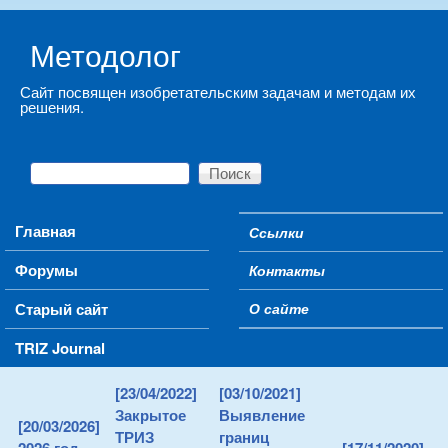
Skip to main content
Методолог
Сайт посвящен изобретательским задачам и методам их
решения.
Поиск
Форма поиска
Main menu
Главная
Ссылки
Secondary menu
Форумы
Контакты
Старый сайт
О сайте
TRIZ Journal
[23/04/2022]
[03/10/2021]
Закрытое
Выявление
[20/03/2026]
ТРИЗ
границ