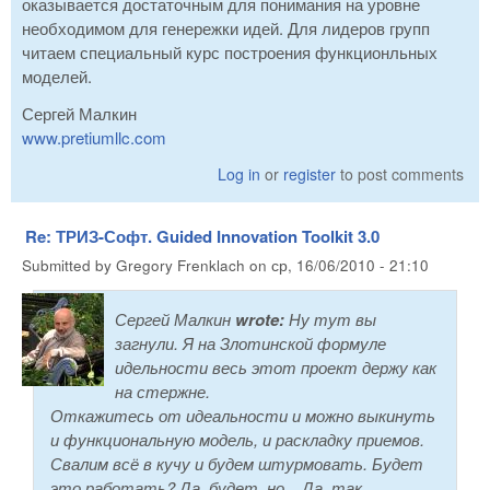
оказывается достаточным для понимания на уровне
необходимом для генережки идей. Для лидеров групп
читаем специальный курс построения функционльных
моделей.
Сергей Малкин
www.pretiumllc.com
Log in
or
register
to post comments
Re: ТРИЗ-Софт. Guided Innovation Toolkit 3.0
Submitted by
Gregory Frenklach
on
ср, 16/06/2010 - 21:10
Сергей Малкин
wrote:
Ну тут вы
загнули. Я на Злотинской формуле
идельности весь этот проект держу как
на стержне.
Откажитесь от идеальности и можно выкинуть
и функциональную модель, и раскладку приемов.
Свалим всё в кучу и будем штурмовать. Будет
это работать? Да, будет, но... Да, так