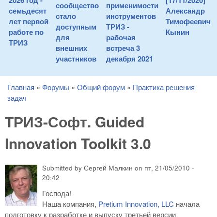
2026 год -
[17/11/2020]
сообщество
применимости
семьдесят
Александр
стало
инструментов
лет первой
Тимофеевич
доступным
ТРИЗ -
работе по
Кынин
для
рабочая
ТРИЗ
внешних
встреча 3
участников
декабря 2021
Главная
»
Форумы
»
Общий форум
»
Практика решения
You are here
задач
ТРИЗ-Софт. Guided
Innovation Toolkit 3.0
Submitted by
Сергей Малкин
on
пт, 21/05/2010 -
20:42
Господа!
Наша компания,
Pretium Innovation, LLC
начала
подготовку к разработке и выпуску третьей версии