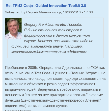
Re: ТРИЗ-Софт. Guided Innovation Toolkit 3.0
Submitted by
Сергей Малкин
on
ср, 16/06/2010 - 17:39
Gregory Frenklach
wrote:
Господа,
Я бы не относился так строго к
формулировкам в данном конкретном
случае. Конечно, называть это надо не
функцией, а как-нибудь иначе. Например,
желательным/нежелательным эффектом.
Пробовали в 2006г. Определили Идеальность по ФСА как
отношение Value/TotalCost - Ценность/Полные Затраты, но
выяснилось, что народ при таком подходе скатывается на
мышление в объектах и резко падает эффективность
выдвижения идей. Вернулись к требованию выражать и
ценность и "то чем за нее приходиться платить" в форме
функций (Действие/взаимодействие/процесс+Элемент/
подсистема) и стало намного лучше.
Сергей Малкин