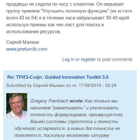
продавцы не сидели по часу с клиентом. Он окрывает
группу приемов "Улучшить полезную функцию" (их кстати
всего 43 из 54) и в течении часа набрасывает 30-40 идей
используя приемы как чек-лист для поиска и
использования ресурсов.
Сергей Малкин
www.pretiumllc.com
Log in
or
register
to post comments
Re: ТРИЗ-Софт. Guided Innovation Toolkit 3.0
Submitted by
Сергей Малкин
on
чт, 17/06/2010 - 02:26
Gregory Frenklach
wrote:
Как только мы
начинаем "раматывать" и увеличивать
точность формулировок, преимущества
Вашей системы (простота и легкость
обучения) испаряются, а новых достоинств не
появляется, поскольку мозговому штурму