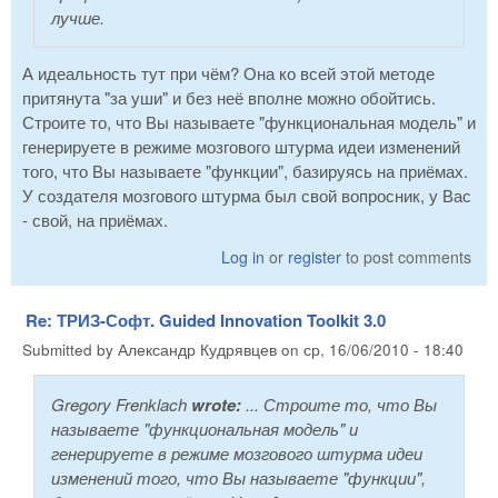
лучше.
А идеальность тут при чём? Она ко всей этой методе
притянута "за уши" и без неё вполне можно обойтись.
Строите то, что Вы называете "функциональная модель" и
генерируете в режиме мозгового штурма идеи изменений
того, что Вы называете "функции", базируясь на приёмах.
У создателя мозгового штурма был свой вопросник, у Вас
- свой, на приёмах.
Log in
or
register
to post comments
Re: ТРИЗ-Софт. Guided Innovation Toolkit 3.0
Submitted by
Александр Кудрявцев
on
ср, 16/06/2010 - 18:40
Gregory Frenklach
wrote:
... Строите то, что Вы
называете "функциональная модель" и
генерируете в режиме мозгового штурма идеи
изменений того, что Вы называете "функции",