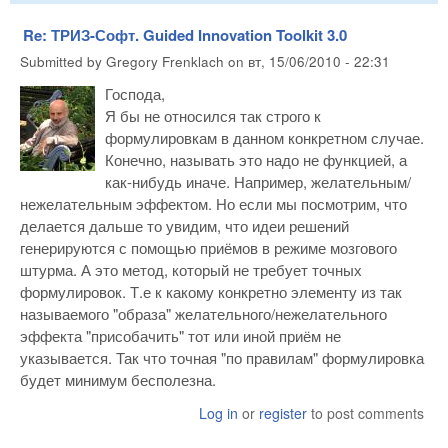
Re: ТРИЗ-Софт. Guided Innovation Toolkit 3.0
Submitted by
Gregory Frenklach
on
вт, 15/06/2010 - 22:31
Господа,
Я бы не относился так строго к
формулировкам в данном конкретном случае.
Конечно, называть это надо не функцией, а
как-нибудь иначе. Например, желательным/
нежелательным эффектом. Но если мы посмотрим, что
делается дальше то увидим, что идеи решений
генерируются с помощью приёмов в режиме мозгового
штурма. А это метод, который не требует точных
формулировок. Т.е к какому конкретно элементу из так
называемого "образа" желательного/нежелательного
эффекта "присобачить" тот или иной приём не
указывается. Так что точная "по правилам" формулировка
будет минимум бесполезна.
Log in
or
register
to post comments