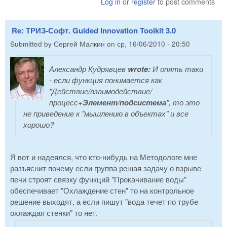
Log in
or
register
to post comments
Re: ТРИЗ-Софт. Guided Innovation Toolkit 3.0
Submitted by
Сергей Малкин
on
ср, 16/06/2010 - 20:50
Александр Кудрявцев
wrote:
И опять таки
- если функция понимается как
"Действие/взаимодействие/
процесс+
Элемент/подсистема
", то это
не приведение к "мышлению в объектах" и все
хорошо?
Я вот и надеялся, что кто-нибудь на Методологе мне
разъяснит почему если группа решая задачу о взрыве
печи строят связку функций "Прокачивание воды"
обеспечивает "Охлаждение стен" то на контрольное
решение выходят, а если пишут "вода течет по трубе
охлаждая стенки" то нет.