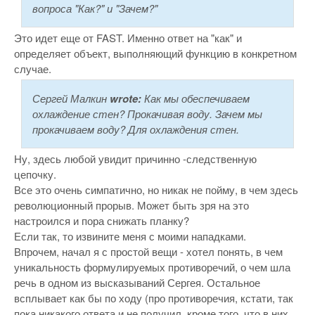
вопроса "Как?" и "Зачем?"
Это идет еще от FAST. Именно ответ на "как" и
определяет объект, выполняющий функцию в конкретном
случае.
Сергей Малкин
wrote:
Как мы обеспечиваем
охлаждение стен? Прокачивая воду. Зачем мы
прокачиваем воду? Для охлаждения стен.
Ну, здесь любой увидит причинно -следственную
цепочку.
Все это очень симпатично, но никак не пойму, в чем здесь
революционный прорыв. Может быть зря на это
настроился и пора снижать планку?
Если так, то извините меня с моими нападками.
Впрочем, начал я с простой вещи - хотел понять, в чем
уникальность формулируемых противоречий, о чем шла
речь в одном из высказываний Сергея. Остальное
всплывает как бы по ходу (про противоречия, кстати, так
пока никакого ответа и не получил, кроме того, что в них