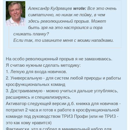
Александр Кудрявцев
wrote:
Все это очень
симпатично, но никак не пойму, в чем
здесь революционный прорыв. Может
быть зря на это настроился и пора
снижать планку?
Если так, то извините меня с моими нападками.
На особо революционный прорыв я не замахиваюсь.
Я считаю нужным сделать методику:
1. Легкую для входа новичков.
2. Универсальную - для систем любой природы и работы
кросфункциональных команд
3. Достраиваемую - можно учиться дальше углубляясь,
расширяясь и специализируясь.
Активатор следующей версии д.б. книжка для новичков -
потратил 2 часа и готов к работе в кросфункциональной
команде под руководством ТРИЗ Профи (или не ТРИЗ -
это как кому нравится)
Фактически, что я собрал в минимальный набор для