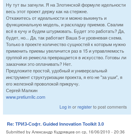
Ну тут вы загнули. Я на Злотинской формуле идельности
весь этот проект держу как на стержне.
Откажитесь от идеальности и можно выкинуть и
функциональную модель, и раскладку приемов. Свалим
всё в кучу и будем штурмовать. Будет это работать? Да,
будет, но... Да, так работает Ваша 5-и уровневая схема.
Только в проекте количество сущностей к которым нужно
применить приемы увеличится раз в 15 и управляемость
группой из ремесла превращается в искусство. Готовы ли
заказчики это оплачивать? Нет.
Предложите простой, удобный и универсальный
инструмент структуризации проекта, я его не "за уши", я
его железной проволокой прикручу.
Сергей Малкин
www.pretiumllc.com
Log in
or
register
to post comments
Re: ТРИЗ-Софт. Guided Innovation Toolkit 3.0
Submitted by
Александр Кудрявцев
on
ср, 16/06/2010 - 20:36