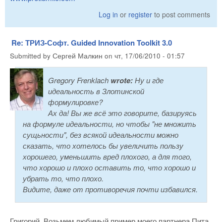
Log in
or
register
to post comments
Re: ТРИЗ-Софт. Guided Innovation Toolkit 3.0
Submitted by
Сергей Малкин
on
чт, 17/06/2010 - 01:57
Gregory Frenklach
wrote:
Ну и где
идеальность в Злотинской
формулировке?
Ах да! Вы же всё это говорите, базируясь
на формуле идеальности, но чтобы "не множить
сущьности", без всякой идеальности можно
сказать, что хотелось бы увеличить пользу
хорошего, уменьшить вред плохого, а для того,
что хорошо и плохо оставить то, что хорошо и
убрать то, что плохо.
Видите, даже от противоречия почти избавился.
Григорий. Возьмем любимый пример моего партнера Пита