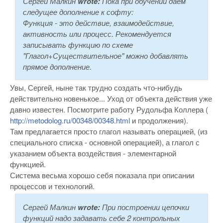
Сергей Малкин
wrote:
Пока при обучении даем
следущее дополнение к софту:
Функция - это действие, взаимодействие,
активность или процесс. Рекомендуется
записывать функцию по схеме
"Глагол+Существительное" можно добавлять
прямое дополнение.
Увы, Сергей, ныне так трудно создать что-нибудь
действительно новенькое... Уход от объекта действия уже
давно известен. Посмотрите работу Рудольфа Коллера (
http://metodolog.ru/00348/00348.html
и продолжения).
Там предлагается просто глагол называть операцией, (из
специального списка - основной операцией), а глагол с
указанием объекта воздействия - элементарной
функцией.
Система весьма хорошо себя показала при описании
процессов и технологий.
Сергей Малкин
wrote:
При построении цепочки
функций надо задавать себе 2 контрольных