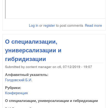
Log in
or
register
to post comments
Read more
abo
Вст
Мос
О специализации,
ТРИ
6.1
универсализации и
Сер
Яко
гибридизации
ч.1
Submitted by
content manager
on
сб, 07/12/2019 - 19:07
Алфавитный указатель:
Голдовский Б.И.
Рубрики:
Конференция
О специализации, универсализации и гибридизации