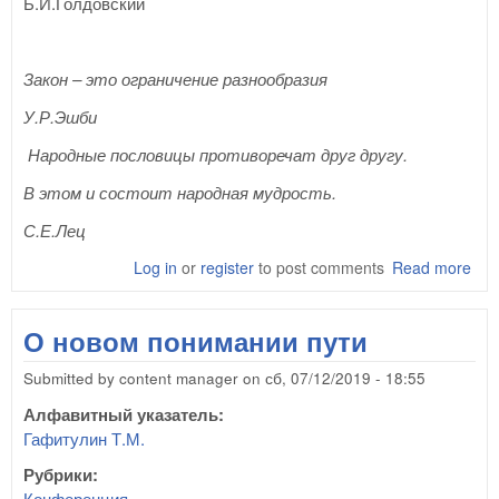
Б.И.Голдовский
Закон – это ограничение разнообразия
У.Р.Эшби
Народные пословицы противоречат друг другу.
В этом и состоит народная мудрость.
С.Е.Лец
Log in
or
register
to post comments
Read more
abo
спе
уни
О новом понимании пути
и г
Submitted by
content manager
on
сб, 07/12/2019 - 18:55
Алфавитный указатель:
Гафитулин Т.М.
Рубрики:
Конференция