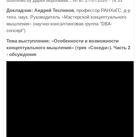
Submitted by
Дарья Воробьева...
on
вт, 21/01/2020 - 14:33
Докладчик: Андрей Теслинов
, профессор РАНХиГС, д-р
техн. наук. Руководитель «Мастерской концептуального
мышления» (научно-консалтинговая группа “DBA-
concept”).
Тема выступления: «Особенности и возможности
концептуального мышления» (трек «Соседи»). Часть 2
- обсуждение