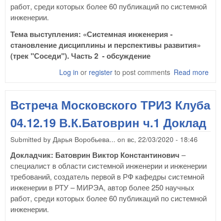
работ, среди которых более 60 публикаций по системной
инженерии.
Тема выступления: «Системная инженерия -
становление дисциплины и перспективы развития»
(трек "Соседи"). Часть 2 - обсуждение
Log in
or
register
to post comments
Read more
abo
Вст
Мос
Встреча Московского ТРИЗ Клуба
ТРИ
04.
04.12.19 В.К.Батоврин ч.1 Доклад
В.К
ч.2
Submitted by
Дарья Воробьева...
on
вс, 22/03/2020 - 18:46
Об
Докладчик:
Батоврин Виктор Константинович
–
специалист в области системной инженерии и инженерии
требований, создатель первой в РФ кафедры системной
инженерии в РТУ – МИРЭА, автор более 250 научных
работ, среди которых более 60 публикаций по системной
инженерии.