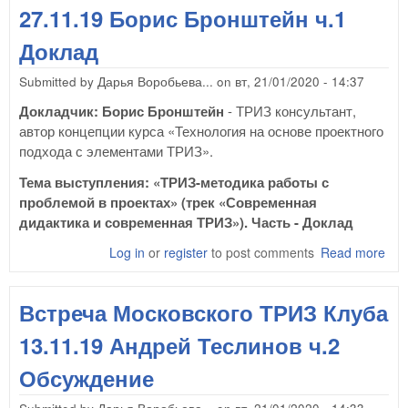
27.
27.11.19 Борис Бронштейн ч.1
Бор
Бр
Доклад
ч.2
Об
Submitted by
Дарья Воробьева...
on
вт, 21/01/2020 - 14:37
Докладчик: Борис Бронштейн
- ТРИЗ консультант,
автор концепции курса «Технология на основе проектного
подхода с элементами ТРИЗ».
Тема выступления: «ТРИЗ-методика работы с
проблемой в проектах» (трек «Современная
дидактика и современная ТРИЗ»). Часть - Доклад
Log in
or
register
to post comments
Read more
abo
Вст
Мос
Встреча Московского ТРИЗ Клуба
ТРИ
27.
13.11.19 Андрей Теслинов ч.2
Бор
Бр
Обсуждение
ч.1