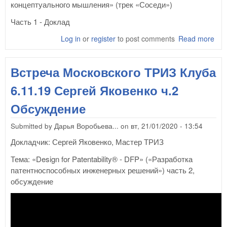
концептуального мышления» (трек «Соседи»)
Часть 1 - Доклад
Log in
or
register
to post comments
Read more
abo
Вст
Мос
Встреча Московского ТРИЗ Клуба
ТРИ
13.
6.11.19 Сергей Яковенко ч.2
Анд
Тес
Обсуждение
ч.1
Submitted by
Дарья Воробьева...
on
вт, 21/01/2020 - 13:54
Докладчик: Сергей Яковенко, Мастер ТРИЗ
Тема: «Design for Patentability® - DFP» («Разработка
патентноспособных инженерных решений») часть 2,
обсуждение