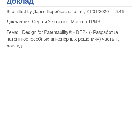
Доклад
ч.2
Об
Submitted by
Дарья Воробьева...
on
вт, 21/01/2020 - 13:48
Докладчик: Сергей Яковенко, Мастер ТРИЗ
Тема: «Design for Patentability® - DFP» («Разработка
патентноспособных инженерных решений») часть 1,
доклад