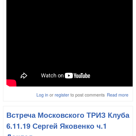
Log in
or
register
to post comments
Read more
abo
Вст
Мос
Встреча Московского ТРИЗ Клуба
ТРИ
6.1
6.11.19 Сергей Яковенко ч.1
Сер
Яко