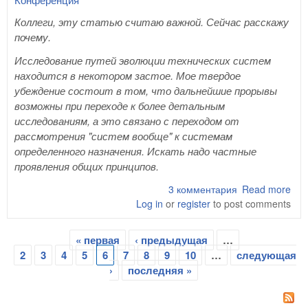
Коллеги, эту статью считаю важной. Сейчас расскажу
почему.
Исследование путей эволюции технических систем
находится в некотором застое. Мое твердое
убеждение состоит в том, что дальнейшие прорывы
возможны при переходе к более детальным
исследованиям, а это связано с переходом от
рассмотрения "систем вообще" к системам
определенного назначения. Искать надо частные
проявления общих принципов.
3 комментария
Read more
abo
Log in
or
register
to post comments
но
по
пут
« первая
‹ предыдущая
…
Страницы
2
3
4
5
6
7
8
9
10
…
следующая
›
последняя »