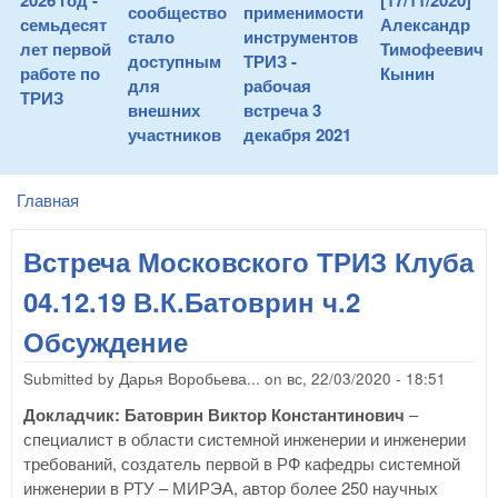
2026 год -
[17/11/2020]
сообщество
применимости
семьдесят
Александр
стало
инструментов
лет первой
Тимофеевич
доступным
ТРИЗ -
работе по
Кынин
для
рабочая
ТРИЗ
внешних
встреча 3
участников
декабря 2021
Главная
You are here
Встреча Московского ТРИЗ Клуба
04.12.19 В.К.Батоврин ч.2
Обсуждение
Submitted by
Дарья Воробьева...
on
вс, 22/03/2020 - 18:51
Докладчик: Батоврин Виктор Константинович
–
специалист в области системной инженерии и инженерии
требований, создатель первой в РФ кафедры системной
инженерии в РТУ – МИРЭА, автор более 250 научных