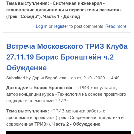
Тема выступления: «Системная инженерия -
становление дисциплины и перспективы развития»
(трек "Соседи"). Часть 1 - Доклад
Log in
or
register
to post comments
Read more
abo
Вст
Мос
Встреча Московского ТРИЗ Клуба
ТРИ
04.
27.11.19 Борис Бронштейн ч.2
В.К
ч.1
Обуждение
Submitted by
Дарья Воробьева...
on
вт, 21/01/2020 - 14:49
Докладчик: Борис Бронштейн
- ТРИЗ консультант,
автор концепции курса «Технология на основе проектного
подхода с элементами ТРИЗ».
Тема выступления:
«ТРИЗ-методика работы с
проблемой в проектах» (трек «Современная дидактика и
современная ТРИЗ»).
Часть 2 - Обсуждение