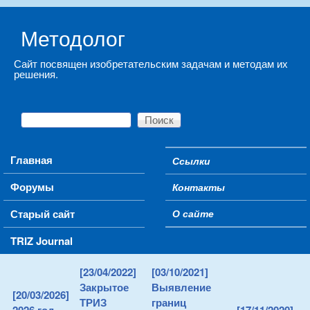
Skip to main content
Методолог
Сайт посвящен изобретательским задачам и методам их
решения.
Поиск
Форма поиска
Main menu
Главная
Ссылки
Secondary menu
Форумы
Контакты
Старый сайт
О сайте
TRIZ Journal
[23/04/2022]
[03/10/2021]
Закрытое
Выявление
[20/03/2026]
ТРИЗ
границ