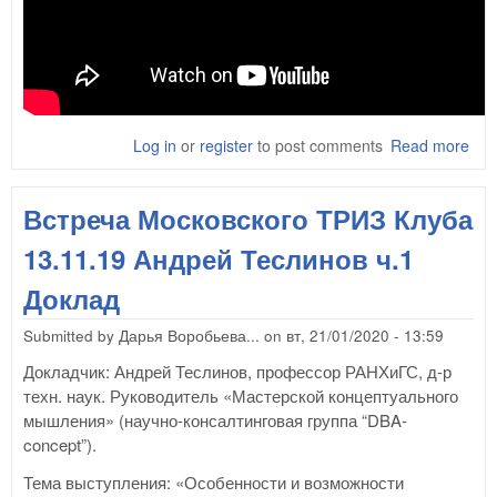
Log in
or
register
to post comments
Read more
abo
Вст
Мос
Встреча Московского ТРИЗ Клуба
ТРИ
13.
13.11.19 Андрей Теслинов ч.1
Анд
Тес
Доклад
ч.2
Об
Submitted by
Дарья Воробьева...
on
вт, 21/01/2020 - 13:59
Докладчик: Андрей Теслинов, профессор РАНХиГС, д-р
техн. наук. Руководитель «Мастерской концептуального
мышления» (научно-консалтинговая группа “DBA-
concept”).
Тема выступления: «Особенности и возможности