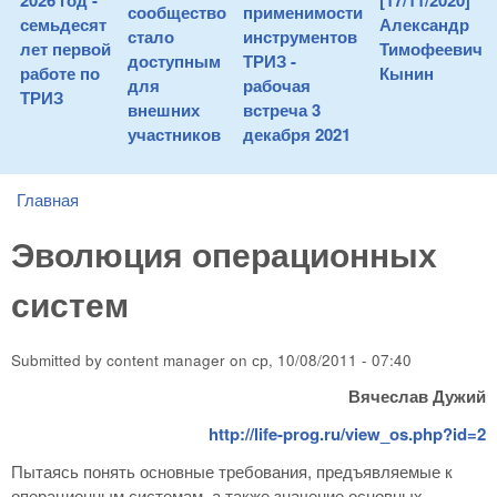
2026 год -
[17/11/2020]
сообщество
применимости
семьдесят
Александр
стало
инструментов
лет первой
Тимофеевич
доступным
ТРИЗ -
работе по
Кынин
для
рабочая
ТРИЗ
внешних
встреча 3
участников
декабря 2021
Главная
You are here
Эволюция операционных
систем
Submitted by
content manager
on
ср, 10/08/2011 - 07:40
Вячеслав Дужий
http://life-prog.ru/view_os.php?id=2
Пытаясь понять основные требования, предъявляемые к
операционным системам, а также значение основных