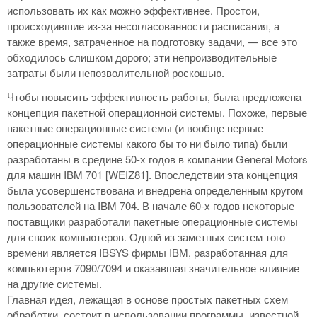
использовать их как можно эффективнее. Простои,
происходившие из-за несогласованности расписания, а
также время, затраченное на подготовку задачи, — все это
обходилось слишком дорого; эти непроизводительные
затраты были непозволительной роскошью.
Чтобы повысить эффективность работы, была предложена
концепция пакетной операционной системы. Похоже, первые
пакетные операционные системы (и вообще первые
операционные системы какого бы то ни было типа) были
разработаны в средине 50-х годов в компании General Motors
для машин IBM 701 [WEIZ81]. Впоследствии эта концепция
была усовершенствована и внедрена определенным кругом
пользователей на IBM 704. В начале 60-х годов некоторые
поставщики разработали пакетные операционные системы
для своих компьютеров. Одной из заметных систем того
времени является IBSYS фирмы IBM, разработанная для
компьютеров 7090/7094 и оказавшая значительное влияние
на другие системы.
Главная идея, лежащая в основе простых пакетных схем
обработки, состоит в использовании программы, известной