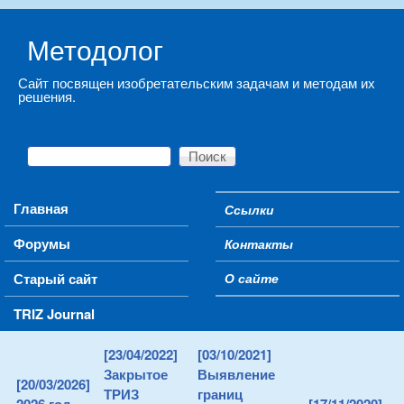
Skip to main content
Методолог
Сайт посвящен изобретательским задачам и методам их
решения.
Поиск
Форма поиска
Main menu
Главная
Ссылки
Secondary menu
Форумы
Контакты
Старый сайт
О сайте
TRIZ Journal
[23/04/2022]
[03/10/2021]
Закрытое
Выявление
[20/03/2026]
ТРИЗ
границ