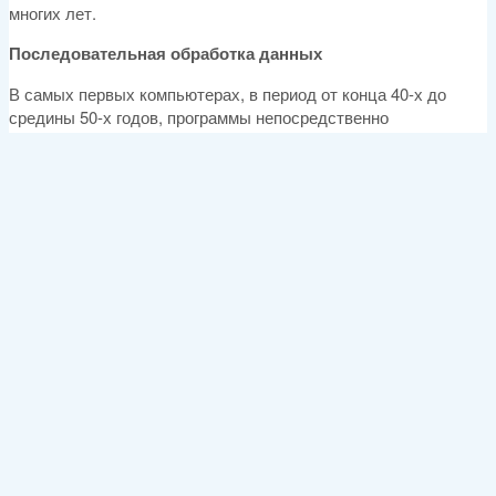
многих лет.
Последовательная обработка данных
В самых первых компьютерах, в период от конца 40-х до
средины 50-х годов, программы непосредственно
взаимодействовали с аппаратным обеспечением машины;
операционных систем в то время еще не было. Эти
компьютеры управлялись с пульта управления, состоящего
из сигнальных ламп, тумблеров, некоторого устройства для
ввода данных и принтера. Программы, машинные коды и
данные загружались через устройство ввода данных
(например, устройство ввода с перфокарт). Если из-за
ошибки происходил останов программы, о возникновении
сбойной ситуации свидетельствовали аварийные сигнальные
лампы. Чтобы определить причину ошибки, программист
должен был проверить состояние регистров процессора и
основной памяти. Если программа успешно завершала свою
работу, ее выходные данные распечатывались на принтере.
Ранние системы имели две основные проблемы:
Расписание работы.
На большинстве машин нужно было