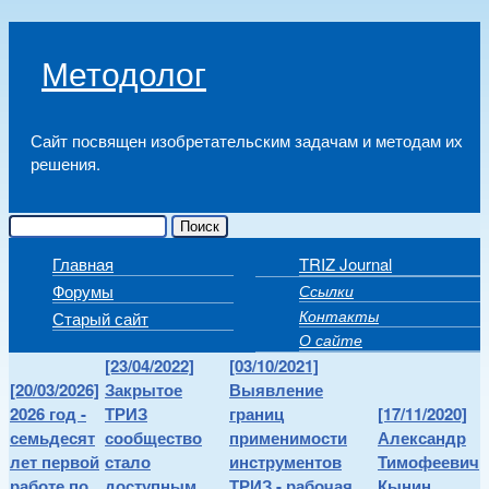
Skip to main content
Методолог
Сайт посвящен изобретательским задачам и методам их
решения.
Поиск
Форма поиска
Главная
TRIZ Journal
Main menu
Форумы
Ссылки
Secondary menu
Контакты
Старый сайт
О сайте
[23/04/2022]
[03/10/2021]
[20/03/2026]
Закрытое
Выявление
2026 год -
ТРИЗ
границ
[17/11/2020]
семьдесят
сообщество
применимости
Александр
лет первой
стало
инструментов
Тимофеевич
работе по
доступным
ТРИЗ - рабочая
Кынин