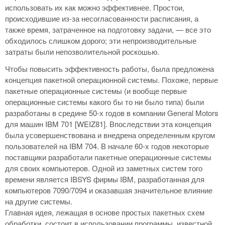
использовать их как можно эффективнее. Простои,
происходившие из-за несогласованности расписания, а
также время, затраченное на подготовку задачи, — все это
обходилось слишком дорого; эти непроизводительные
затраты были непозволительной роскошью.
Чтобы повысить эффективность работы, была предложена
концепция пакетной операционной системы. Похоже, первые
пакетные операционные системы (и вообще первые
операционные системы какого бы то ни было типа) были
разработаны в средине 50-х годов в компании General Motors
для машин IBM 701 [WEIZ81]. Впоследствии эта концепция
была усовершенствована и внедрена определенным кругом
пользователей на IBM 704. В начале 60-х годов некоторые
поставщики разработали пакетные операционные системы
для своих компьютеров. Одной из заметных систем того
времени является IBSYS фирмы IBM, разработанная для
компьютеров 7090/7094 и оказавшая значительное влияние
на другие системы.
Главная идея, лежащая в основе простых пакетных схем
обработки, состоит в использовании программы, известной