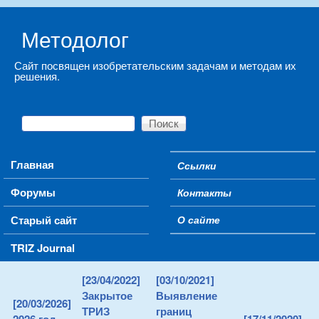
Skip to main content
Методолог
Сайт посвящен изобретательским задачам и методам их
решения.
Поиск
Форма поиска
Main menu
Главная
Ссылки
Secondary menu
Форумы
Контакты
Старый сайт
О сайте
TRIZ Journal
[23/04/2022]
[03/10/2021]
Закрытое
Выявление
[20/03/2026]
ТРИЗ
границ