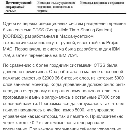
Одной из первых операционных систем разделения времени
была система CTSS (Compatible Time-Sharing System)
[CORB62], разработанная в Массачусетском
технологическом институте группой, известной как Project
MAC. Первоначально система была разработана для IBM
709, а затем перенесена на IBM 7094.
По сравнению с более поздними системами, CTSS была
довольно примитивна. Она работала на машине с основной
памятью емкостью 32000 36-битовых слов, из которых 5000
слов занимал монитор. Когда управление должно было быть
передано очередному интерактивному пользователю, его
программа и данные загружались в остальные 27000 слов
основной памяти. Программа всегда загружалась так, что ее
начало находилось в ячейке номер 5000, что упрощало
управление как монитором, так и памятью. Приблизительно
через каждые 0.2 с системные часы генерировали
прерывание. При каждом прерывании таймера управление