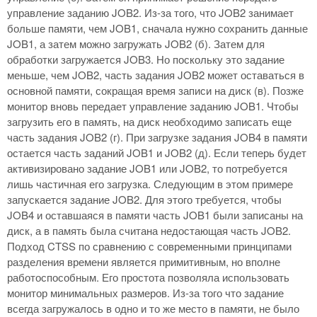
управление заданию JOB2. Из-за того, что JOB2 занимает
больше памяти, чем JOB1, сначала нужно сохранить данные
JOB1, а затем можно загружать JOB2 (б). Затем для
обработки загружается JOB3. Но поскольку это задание
меньше, чем JOB2, часть задания JOB2 может оставаться в
основной памяти, сокращая время записи на диск (в). Позже
монитор вновь передает управление заданию JOB1. Чтобы
загрузить его в память, на диск необходимо записать еще
часть задания JOB2 (г). При загрузке задания JOB4 в памяти
остается часть заданий JOB1 и JOB2 (д). Если теперь будет
активизировано задание JOB1 или JOB2, то потребуется
лишь частичная его загрузка. Следующим в этом примере
запускается задание JOB2. Для этого требуется, чтобы
JOB4 и оставшаяся в памяти часть JOB1 были записаны на
диск, а в память была считана недостающая часть JOB2.
Подход CTSS по сравнению с современными принципами
разделения времени является примитивным, но вполне
работоспособным. Его простота позволяла использовать
монитор минимальных размеров. Из-за того что задание
всегда загружалось в одно и то же место в памяти, не было