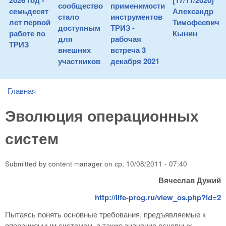
2026 год -
[17/11/2020]
сообщество
применимости
семьдесят
Александр
стало
инструментов
лет первой
Тимофеевич
доступным
ТРИЗ -
работе по
Кынин
для
рабочая
ТРИЗ
внешних
встреча 3
участников
декабря 2021
Главная
You are here
Эволюция операционных
систем
Submitted by
content manager
on
ср, 10/08/2011 - 07:40
Вячеслав Дужий
http://life-prog.ru/view_os.php?id=2
Пытаясь понять основные требования, предъявляемые к
операционным системам, а также значение основных