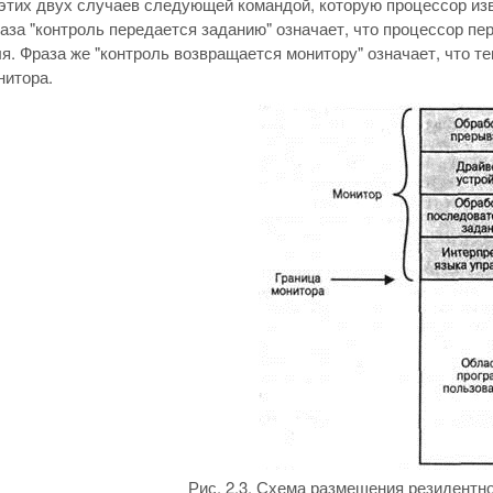
этих двух случаев следующей командой, которую процессор изв
аза "контроль передается заданию" означает, что процессор п
я. Фраза же "контроль возвращается монитору" означает, что т
нитора.
Рис. 2.3. Схема размещения резидентно