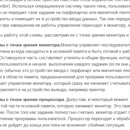
nitor). Используя операционную систему такого типа, пользоват
о он передает свое задание на перфокартах или магнитной лент
акеты и помещает их в устройство ввода данных. Так они перед
о при завершении ее работы управление переходит к монитору,
ь работу этой схемы, рассмотрим ее с точки зрения монитора и
мы с точки зрения монитора.
Монитор управляет последовател
олжна всегда находиться в основной памяти и быть готовой к раб
Оставшуюся часть составляют утилиты и общие функции, кото
пользователя в начале выполнения каждого задания (если они 
х (обычно это устройство ввода с перфокарт или магнитная лен
 в области памяти, предназначенной для программ пользовател
ает управление монитору, который сразу же начинает считыват
равляется на устройство вывода, например принтер.
мы с точки зрения процессора
. Допустим, в некоторый момент
 той части основной памяти, которую занимает монитор. Это при
ие. После того как задание полностью считано, монитор отдает
лнение программы пользователя. Процессор переходит к обраб
ка не дойдет до конца или пока не возникнет сбойная ситуация.