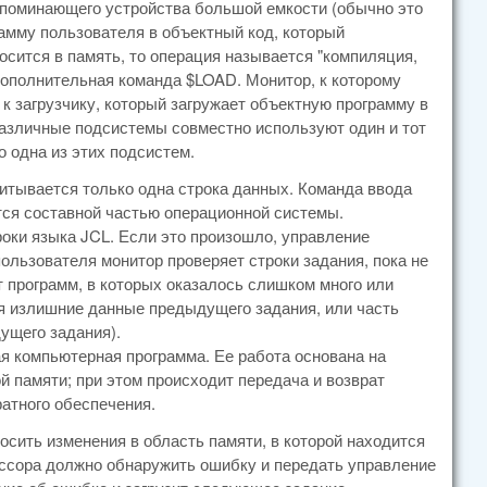
запоминающего устройства большой емкости (обычно это
амму пользователя в объектный код, который
осится в память, то операция называется "компиляция,
 дополнительная команда $LOAD. Монитор, к которому
к загрузчику, который загружает объектную программу в
 различные подсистемы совместно используют один и тот
о одна из этих подсистем.
итывается только одна строка данных. Команда ввода
тся составной частью операционной системы.
оки языка JCL. Если это произошло, управление
ользователя монитор проверяет строки задания, пока не
т программ, в которых оказалось слишком много или
я излишние данные предыдущего задания, или часть
ущего задания).
ая компьютерная программа. Ее работа основана на
 памяти; при этом происходит передача и возврат
атного обеспечения.
осить изменения в область памяти, в которой находится
ессора должно обнаружить ошибку и передать управление