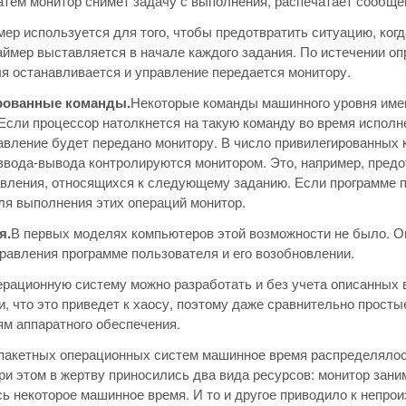
атем монитор снимет задачу с выполнения, распечатает сообще
мер используется для того, чтобы предотвратить ситуацию, ког
аймер выставляется в начале каждого задания. По истечении о
я останавливается и управление передается монитору.
рованные команды.
Некоторые команды машинного уровня имею
Если процессор натолкнется на такую команду во время исполн
авление будет передано монитору. В число привилегированных к
ввода-вывода контролируются монитором. Это, например, пред
вления, относящихся к следующему заданию. Если программе п
ля выполнения этих операций монитор.
я.
В первых моделях компьютеров этой возможности не было. О
равления программе пользователя и его возобновлении.
ерационную систему можно разработать и без учета описанных
и, что это приведет к хаосу, поэтому даже сравнительно прос
м аппаратного обеспечения.
 пакетных операционных систем машинное время распределяло
ри этом в жертву приносились два вида ресурсов: монитор зани
ь некоторое машинное время. И то и другое приводило к непро