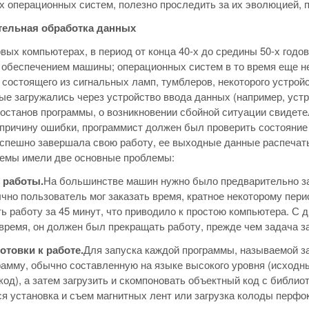
 операционных систем, полезно проследить за их эволюцией, 
ельная обработка данных
вых компьютерах, в период от конца 40-х до средины 50-х год
обеспечением машины; операционных систем в то время еще н
 состоящего из сигнальных ламп, тумблеров, некоторого устро
ые загружались через устройство ввода данных (например, устр
останов программы, о возникновении сбойной ситуации свидет
причину ошибки, программист должен был проверить состояние 
спешно завершала свою работу, ее выходные данные распечаты
темы имели две основные проблемы:
 работы.
На большинстве машин нужно было предварительно за
чно пользователь мог заказать время, кратное некоторому перио
ть работу за 45 минут, что приводило к простою компьютера. С 
время, он должен был прекращать работу, прежде чем задача 
отовки к работе.
Для запуска каждой программы, называемой за
рамму, обычно составленную на языке высокого уровня (исходн
код), а затем загрузить и скомпоновать объектный код с библи
я установка и съем магнитных лент или загрузка колоды перфо