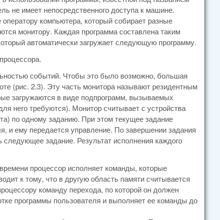
ель не имеет непосредственного доступа к машине.
е оператору компьютера, который собирает разные
аются монитору. Каждая программа составлена таким
 который автоматически загружает следующую программу.
 процессора.
ьностью событий. Чтобы это было возможно, большая
оте (рис. 2.3). Эту часть монитора называют резидентным
рые загружаются в виде подпрограмм, вызываемых
для него требуются). Монитор считывает с устройства
та) по одному заданию. При этом текущее задание
я, и ему передается управление. По завершении задания
ь следующее задание. Результат исполнения каждого
 времени процессор исполняет команды, которые
водит к тому, что в другую область памяти считывается
 процессору команду перехода, по которой он должен
отке программы пользователя и выполняет ее команды до