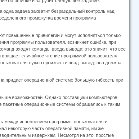
ние об ошибке и загрузит следующее задание.
да одна задача захватит безраздельный контроль над
пределенного промежутка времени программа
т повышенные привилегии и могут исполняться только
ения программы пользователя, возникнет ошибка, при
оманд входят команды ввода-вывода; это значит, что все
отвращает случайное чтение программой пользователя
ользователя нужно произвести ввод-вывод, она должна
на придает операционной системе большую гибкость при
 выше возможностей. Однако поставщики компьютеров
тые пакетные операционные системы обращались к таким
сь между исполнением программы пользователя и
мал некоторую часть оперативной памяти, им же
изводительным издержкам. Несмотря на это, простые