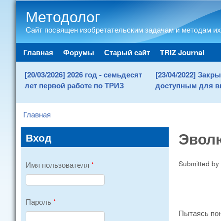
Методолог
Сайт посвящен изобретательским задачам и методам их
Main menu
Главная
Форумы
Старый сайт
TRIZ Journal
[20/03/2026] 2026 год - семьдесят
[23/04/2022] Зак
лет первой работе по ТРИЗ
доступным для в
Главная
You are here
Эвол
Вход
Submitted by
Имя пользователя
*
Пароль
*
Пытаясь пон