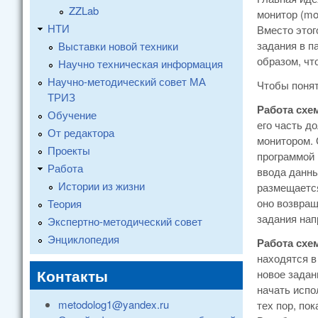
ZZLab
монитор (mo
НТИ
Вместо этог
задания в п
Выставки новой техники
образом, чт
Научно техническая информация
Научно-методический совет МА
Чтобы понят
ТРИЗ
Работа схе
Обучение
его часть д
От редактора
монитором. 
Проекты
программой 
Работа
ввода данны
Истории из жизни
размещается
оно возвращ
Теория
задания нап
Экспертно-методический совет
Энциклопедия
Работа схе
находятся в
Контакты
новое задан
начать испо
metodolog1@yandex.ru
тех пор, по