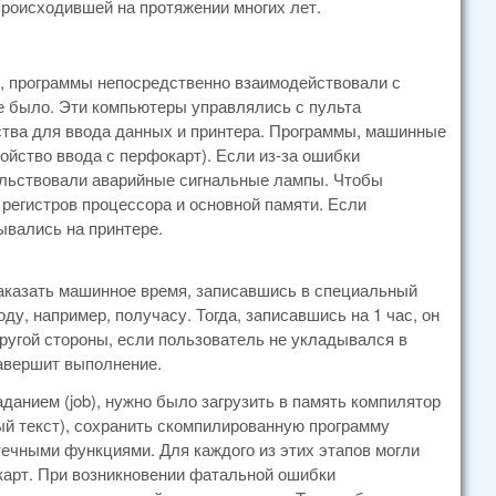
происходившей на протяжении многих лет.
ов, программы непосредственно взаимодействовали с
е было. Эти компьютеры управлялись с пульта
йства для ввода данных и принтера. Программы, машинные
ойство ввода с перфокарт). Если из-за ошибки
ельствовали аварийные сигнальные лампы. Чтобы
регистров процессора и основной памяти. Если
вались на принтере.
казать машинное время, записавшись в специальный
ду, например, получасу. Тогда, записавшись на 1 час, он
другой стороны, если пользователь не укладывался в
завершит выполнение.
данием (job), нужно было загрузить в память компилятор
ый текст), сохранить скомпилированную программу
отечными функциями. Для каждого из этих этапов могли
карт. При возникновении фатальной ошибки