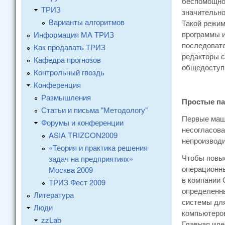
беспомощном
ТРИЗ
значительно
Варианты алгоритмов
Такой режим
программы и
Информация МА ТРИЗ
последовате
Как продавать ТРИЗ
редакторы с
Кафедра прогнозов
общедоступн
Контрольный гвоздь
Конференция
Размышления
Простые п
Статьи и письма "Методологу"
Первые маши
Форумы и конференции
несогласова
ASIA TRIZCON2009
непроизвод
«Теория и практика решения
Чтобы повыс
задач на предприятиях»
операционны
Москва 2009
в компании 
ТРИЗ Фест 2009
определенны
Литература
системы для
Люди
компьютеров
zzLab
Главная иде