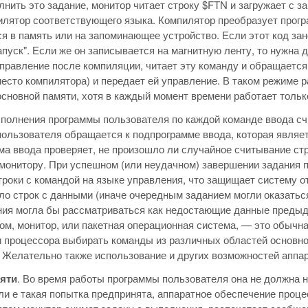
нить это задание, монитор читает строку $FTN и загружает с 
илятор соответствующего языка. Компилятор преобразует прогр
я в память или на запоминающее устройство. Если этот код зан
запуск". Если же он записывается на магнитную ленту, то нужна
правление после компиляции, читает эту команду и обращается 
место компилятора) и передает ей управление. В таком режиме
основной памяти, хотя в каждый момент времени работает тольк
полнения программы пользователя по каждой команде ввода сч
ользователя обращается к подпрограмме ввода, которая являе
а ввода проверяет, не произошло ли случайное считывание стр
монитору. При успешном (или неудачном) завершении задания п
троки с командой на языке управления, что защищает систему о
о строк с данными (иначе очередным заданием могли оказатьс
ния могла бы рассматриваться как недостающие данные предыд
ом, монитор, или пакетная операционная система, — это обычн
 процессора выбирать команды из различных областей основной
 Желательно также использование и других возможностей аппар
яти
. Во время работы программы пользователя она не должна н
ли е такая попытка предпринята, аппаратное обеспечение проц