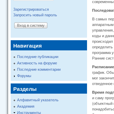
современных
Зарегистрироваться
Последоват
Запросить новый пароль
В самых пер
аппаратным 
управления,
коды и данн
происходил 
Навигация
определить 
программа у
Последние публикации
Ранние сис
Активность на форуме
Расписание
Последние комментарии
график. Обы
Форумы
мог закончи
отведенное 
Разделы
Время подг
и саму прог
Алфавитный указатель
(объектный 
Академия
понадобитьс
Инструменты