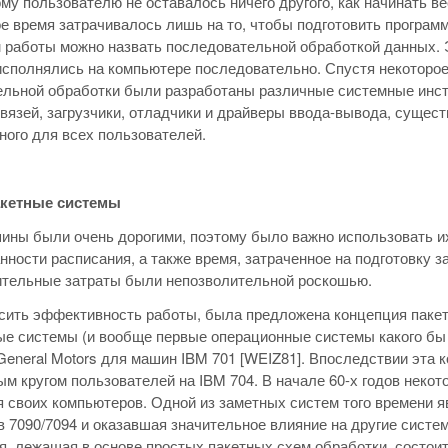
у пользователю не оставалось ничего другого, как начинать ве
е время затрачивалось лишь на то, чтобы подготовить програм
 работы можно назвать последовательной обработкой данных. Э
сполнялись на компьютере последовательно. Спустя некоторо
льной обработки были разработаны различные системные инст
вязей, загрузчики, отладчики и драйверы ввода-вывода, сущес
ого для всех пользователей.
акетные системы
ны были очень дорогими, поэтому было важно использовать их
нности расписания, а также время, затраченное на подготовку з
ительные затраты были непозволительной роскошью.
ить эффективность работы, была предложена концепция пакет
е системы (и вообще первые операционные системы какого бы т
General Motors для машин IBM 701 [WEIZ81]. Впоследствии эта
м кругом пользователей на IBM 704. В начале 60-х годов неко
 своих компьютеров. Одной из заметных систем того времени 
 7090/7094 и оказавшая значительное влияние на другие систе
я, лежащая в основе простых пакетных схем обработки, состои