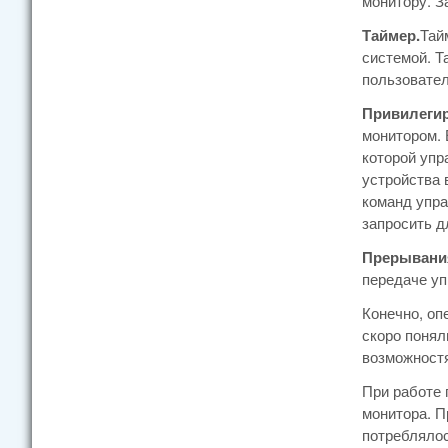
монитору. З
Таймер.
Тай
системой. Т
пользовател
Привилеги
монитором. 
которой упр
устройства 
команд упра
запросить д
Прерывани
передаче уп
Конечно, оп
скоро понял
возможностя
При работе
монитора. П
потреблялос