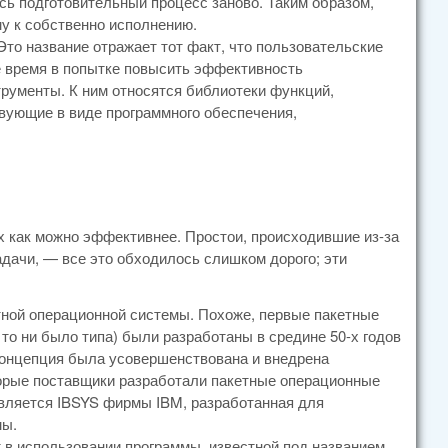
сь подготовительный процесс заново. Таким образом,
му к собственно исполнению.
то название отражает тот факт, что пользовательские
е время в попытке повысить эффективность
рументы. К ним относятся библиотеки функций,
твующие в виде программного обеспечения,
 как можно эффективнее. Простои, происходившие из-за
адачи, — все это обходилось слишком дорого; эти
ной операционной системы. Похоже, первые пакетные
о ни было типа) были разработаны в средине 50-х годов
 концепция была усовершенствована и внедрена
торые поставщики разработали пакетные операционные
является IBSYS фирмы IBM, разработанная для
мы.
т в использовании программы, известной под названием