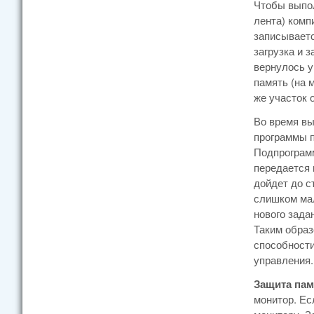
Чтобы выпол
лента) комп
записываетс
загрузка и 
вернулось у
память (на 
же участок 
Во время вы
программы п
Подпрограмм
передается 
дойдет до с
слишком мал
нового зада
Таким образ
способности
управления.
Защита пам
монитор. Ес