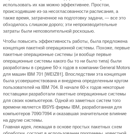
использовать их как можно эффективнее. Простои,
происходившие из-за несогласованности расписания, а
также время, затраченное на подготовку задачи, — все это
обходилось слишком дорого; эти непроизводительные
затраты были непозволительной роскошью.
Чтобы повысить эффективность работы, была предложена
концепция пакетной операционной системы. Похоже, первые
пакетные операционные системы (и вообще первые
операционные системы какого бы то ни было типа) были
разработаны в средине 50-х годов в компании General Motors
для машин IBM 701 [WEIZ81]. Впоследствии эта концепция
была усовершенствована и внедрена определенным кругом
пользователей на IBM 704. В начале 60-х годов некоторые
поставщики разработали пакетные операционные системы
для своих компьютеров. Одной из заметных систем того
времени является IBSYS фирмы IBM, разработанная для
компьютеров 7090/7094 и оказавшая значительное влияние
на другие системы.
Главная идея, лежащая в основе простых пакетных схем
обработки, состоит в использовании программы, известной