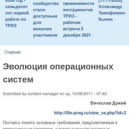
2026 год -
[17/11/2020]
сообщество
применимости
семьдесят
Александр
стало
инструментов
лет первой
Тимофеевич
доступным
ТРИЗ -
работе по
Кынин
для
рабочая
ТРИЗ
внешних
встреча 3
участников
декабря 2021
Главная
You are here
Эволюция операционных
систем
Submitted by
content manager
on
ср, 10/08/2011 - 07:40
Вячеслав Дужий
http://life-prog.ru/view_os.php?id=2
Пытаясь понять основные требования, предъявляемые к
операционным системам, а также значение основных