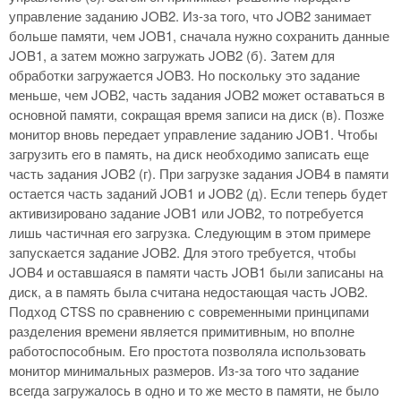
управление заданию JOB2. Из-за того, что JOB2 занимает
больше памяти, чем JOB1, сначала нужно сохранить данные
JOB1, а затем можно загружать JOB2 (б). Затем для
обработки загружается JOB3. Но поскольку это задание
меньше, чем JOB2, часть задания JOB2 может оставаться в
основной памяти, сокращая время записи на диск (в). Позже
монитор вновь передает управление заданию JOB1. Чтобы
загрузить его в память, на диск необходимо записать еще
часть задания JOB2 (г). При загрузке задания JOB4 в памяти
остается часть заданий JOB1 и JOB2 (д). Если теперь будет
активизировано задание JOB1 или JOB2, то потребуется
лишь частичная его загрузка. Следующим в этом примере
запускается задание JOB2. Для этого требуется, чтобы
JOB4 и оставшаяся в памяти часть JOB1 были записаны на
диск, а в память была считана недостающая часть JOB2.
Подход CTSS по сравнению с современными принципами
разделения времени является примитивным, но вполне
работоспособным. Его простота позволяла использовать
монитор минимальных размеров. Из-за того что задание
всегда загружалось в одно и то же место в памяти, не было