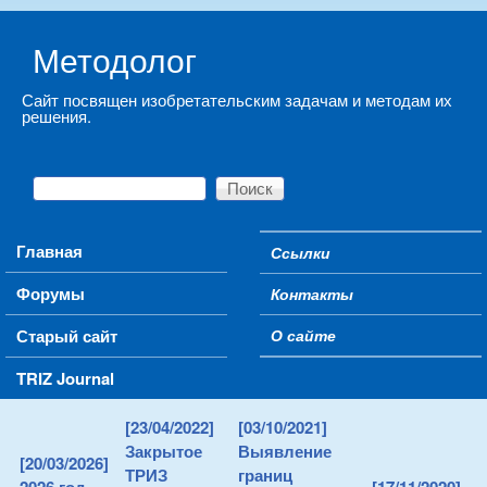
Skip to main content
Методолог
Сайт посвящен изобретательским задачам и методам их
решения.
Поиск
Форма поиска
Main menu
Главная
Ссылки
Secondary menu
Форумы
Контакты
Старый сайт
О сайте
TRIZ Journal
[23/04/2022]
[03/10/2021]
Закрытое
Выявление
[20/03/2026]
ТРИЗ
границ