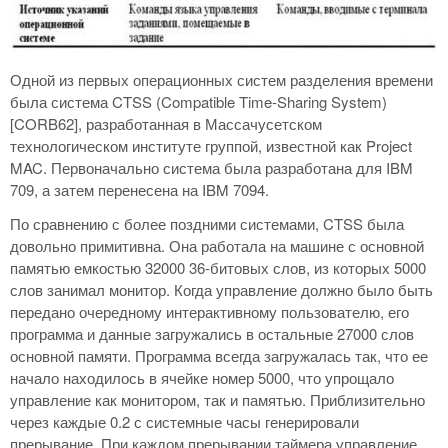
Одной из первых операционных систем разделения времени
была система CTSS (Compatible Time-Sharing System)
[CORB62], разработанная в Массачусетском
технологическом институте группой, известной как Project
MAC. Первоначально система была разработана для IBM
709, а затем перенесена на IBM 7094.
По сравнению с более поздними системами, CTSS была
довольно примитивна. Она работала на машине с основной
памятью емкостью 32000 36-битовых слов, из которых 5000
слов занимал монитор. Когда управление должно было быть
передано очередному интерактивному пользователю, его
программа и данные загружались в остальные 27000 слов
основной памяти. Программа всегда загружалась так, что ее
начало находилось в ячейке номер 5000, что упрощало
управление как монитором, так и памятью. Приблизительно
через каждые 0.2 с системные часы генерировали
прерывание. При каждом прерывании таймера управление