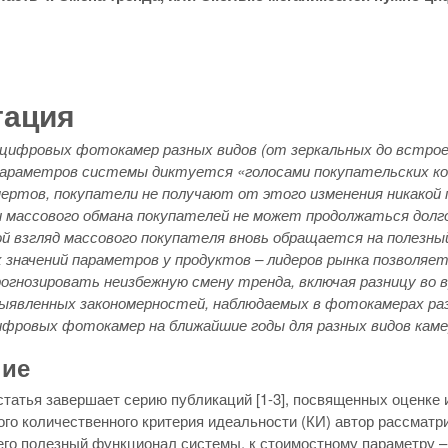
тация
 цифровых фотокамер разных видов (от зеркальных до встрое
параметров системы диктуется «голосами покупательских кош
пертов, покупатели не получают от этого изменения никакой
 массового обмана покупателей не может продолжаться долго,
ой взгляд массового покупателя вновь обращается на полезн
 значений параметров у продуктов – лидеров рынка позволяе
рогнозировать неизбежную смену тренда, включая разницу во 
выявленных закономерностей, наблюдаемых в фотокамерах разн
фровых фотокамер на ближайшие годы для разных видов каме
ние
татья завершает серию публикаций [1-3], посвященных оценке 
го количественного критерия идеальности (КИ) автор рассматр
о полезный функционал системы, к стоимостному параметру – з