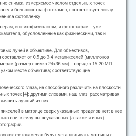
ние снимка, измеряемое числом отдельных точек
ой панели большинства фотокамер, соответствует числу
аменила фотопленку.
нерам, и психофизиологам, и фотографам – уже
оказателя, обусловленные как физическими, так и
овых лучей в объективе. Для объективов,
составляет от 0.5 до 3-4 мегапикселей (миллионов
ерам (размер снимка 24х36 мм) – порядка 15-20 МП.
 узком месте объектива; соответствующие
еческого глаза, не способного различить на плоскости
ых точек [4]; другими словами, наш глаз, рассматривая
выявить лучший из них.
 пикселей в матрице сверх указанных пределов нет: в нее
лько они, в силу вышеуказанных (а также и иных)
отографии.
дорогих фотокамерах будут устанавливать матрицы с