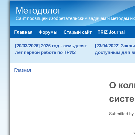
Методолог
Сайт посвящен изобретательским задачам и методам их
Main menu
Главная
Форумы
Старый сайт
TRIZ Journal
[20/03/2026] 2026 год - семьдесят
[23/04/2022] Зак
лет первой работе по ТРИЗ
доступным для в
Главная
You are here
О кол
систе
Submitted by