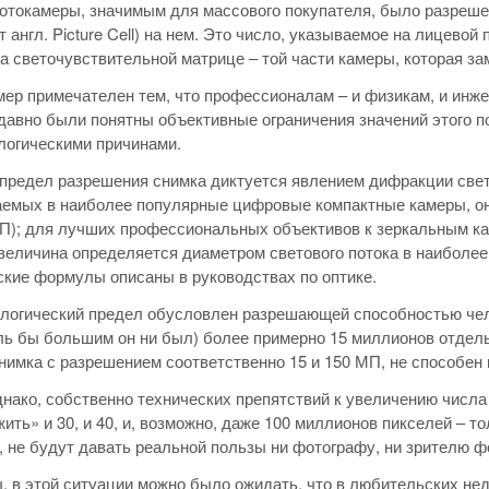
токамеры, значимым для массового покупателя, было разреше
от англ. Picture Cell) на нем. Это число, указываемое на лицев
а светочувствительной матрице – той части камеры, которая з
ер примечателен тем, что профессионалам – и физикам, и инже
давно были понятны объективные ограничения значений этого п
логическими причинами.
предел разрешения снимка диктуется явлением дифракции свет
емых в наиболее популярные цифровые компактные камеры, он 
П); для лучших профессиональных объективов к зеркальным кам
величина определяется диаметром светового потока в наиболее
кие формулы описаны в руководствах по оптике.
огический предел обусловлен разрешающей способностью челов
ль бы большим он ни был) более примерно 15 миллионов отдельн
нимка с разрешением соответственно 15 и 150 МП, не способен 
днако, собственно технических препятствий к увеличению числа
ить» и 30, и 40, и, возможно, даже 100 миллионов пикселей – то
, не будут давать реальной пользы ни фотографу, ни зрителю ф
, в этой ситуации можно было ожидать, что в любительских не