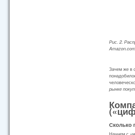
Рис. 2. Ра
Amazon.
com
Зачем же в 
понадобилос
человеческо
рынке покуп
Комп
(«ци
Сколько 
Начнем с «м