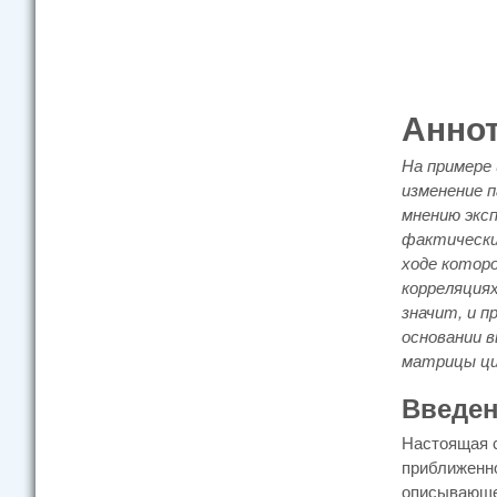
Анно
На примере
изменение 
мнению экс
фактически
ходе котор
корреляциях
значит, и п
основании 
матрицы ци
Введе
Настоящая с
приближенно
описывающег