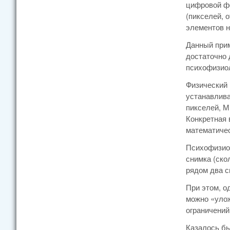
цифровой фо
(пикселей, 
элементов н
Данный прим
достаточно 
психофизио
Физический 
устанавлива
пикселей, М
Конкретная 
математичес
Психофизиол
снимка (ско
рядом два с
При этом, о
можно «улож
ограничений
Казалось бы