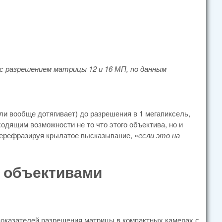
с разрешением матрицы 12 и 16 МП, по данным
ли вообще дотягивает) до разрешения в 1 мегапиксель,
дящим возможности не то что этого объектива, но и
 Перефразируя крылатое высказывание, «
если это на
 объективами
 показателей разрешения матрицы в компактных камерах с