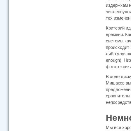
издержкам н
численную м
тех изменен
Критерий ид
времени. Ка
системы кач
происходит 
либо улучше
enough). Ни
фототехники
В ходе диск
Мишаков выс
предложений
сравнительн
непосредств
Немно
Мы все хоро