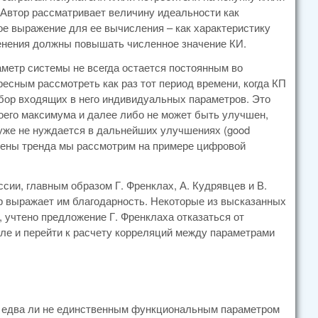
 Автор рассматривает величину идеальности как
е выражение для ее вычисления – как характеристику
менения должны повышать численное значение КИ.
аметр системы не всегда остается постоянным во
ресным рассмотреть как раз тот период времени, когда КП
абор входящих в него индивидуальных параметров. Это
воего максимума и далее либо не может быть улучшен,
уже не нуждается в дальнейших улучшениях (good
смены тренда мы рассмотрим на примере цифровой
ии, главным образом Г. Френклах, А. Кудрявцев и В.
р выражает им благодарность. Некоторые из высказанных
, учтено предложение Г. Френклаха отказаться от
ле и перейти к расчету корреляций между параметрами
и едва ли не единственным функциональным параметром