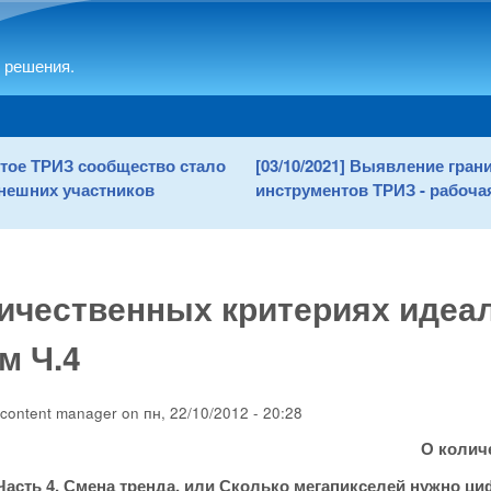
Skip to main content
 решения.
рытое ТРИЗ сообщество стало
[03/10/2021] Выявление гра
нешних участников
инструментов ТРИЗ - рабочая
ичественных критериях идеа
м Ч.4
content manager
on
пн, 22/10/2012 - 20:28
О колич
Часть 4. Смена тренда, или Сколько мегапикселей нужно ц