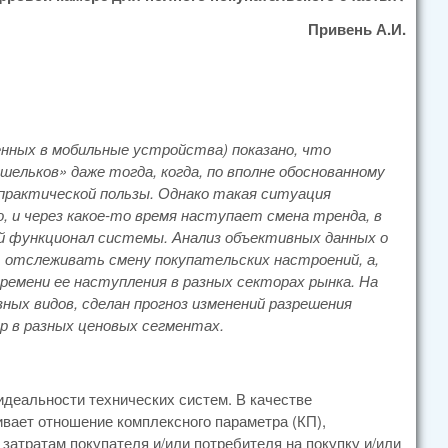
Привень А.И.
нных в мобильные устройства) показано, что
ельков» даже тогда, когда, по вполне обоснованному
 практической пользы. Однако такая ситуация
 и через какое-то время наступает смена тренда, в
ый функционал системы. Анализ объективных данных о
т отслеживать смену покупательских настроений, а,
времени ее наступления в разных секторах рынка. На
ых видов, сделан прогноз изменений разрешения
р в разных ценовых сегментах.
идеальности технических систем. В качестве
ивает отношение комплексного параметра (КП),
атратам покупателя и/или потребителя на покупку и/или