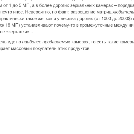
 от 1 до 5 МП, а в более дорогих зеркальных камерах – порядка
нечто иное. Невероятно, но факт: разрешение матриц
любитель
практически такое же, как и у весьма дорогих (от 1000 до 2000$)
аж 18 МП) устанавливают почему-то в промежуточные между ним
не «зеркалки»...
ечь идет о
наиболее продаваемых
камерах, то есть такие камеры
рает массовый покупатель этих продуктов.