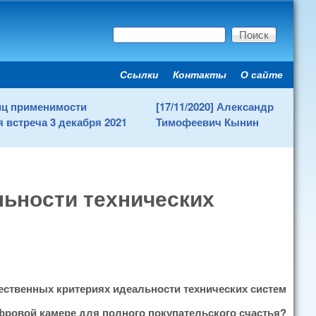
Поиск
Форма поиска
Ссылки
Контакты
О сайте
Secondary menu
ниц применимости
[17/11/2020] Александр
 встреча 3 декабря 2021
Тимофеевич Кынин
льности технических
ественных критериях идеальности технических систем
ифровой камере для полного покупательского счастья?