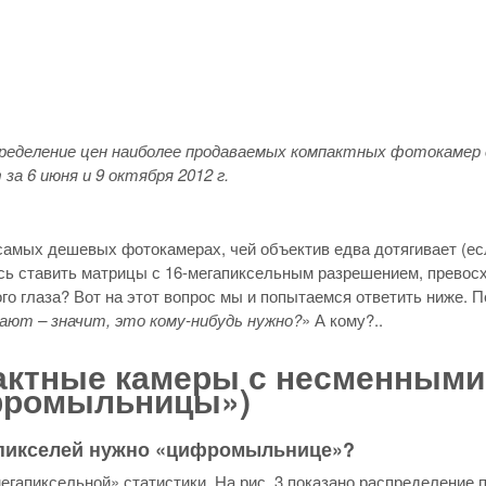
спределение цен наиболее продаваемых компактных фотокамер 
 за 6 июня и 9 октября 2012 г.
самых дешевых фотокамерах, чей объектив едва дотягивает (ес
ь ставить матрицы с 16-мегапиксельным разрешением, превосхо
го глаза? Вот на этот вопрос мы и попытаемся ответить ниже.
ают – значит, это кому-нибудь нужно?
» А кому?..
актные камеры с несменными
фромыльницы»)
пикселей нужно «цифромыльнице»?
егапиксельной» статистики. На рис. 3 показано распределение