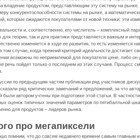
а владение продуктом, представляющим эту систему на рынке.
еру конкурентоспособности системы на рынке, а математическо
ий, которые ожидаются покупателями от новой техники: эти из
еальности и, соответственно, его числитель – комплексный пар
к для теории, так и для практики представляется важным и инте
ественно изменяется в ходе ее развития, то есть изменяется н
в том случае, когда прежний критерий идеальности достигает с
ния возможны по неприемлемой для покупателя цене, либо он 
же речь пойдет только о последнем из этих случаев. Процесс 
.
уссии по предыдущим частям публикации ряд участников дискусс
казали ряд критических замечаний и предложений, за что авто
 были автором учтены при подготовке этой статьи. В частности
ых оценок типичных значений параметров по пятибалльной шка
енно для продуктов – лидеров рынка.
го про мегапиксели
шо помним, что до совсем недавнего времени самым главным 