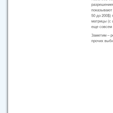
разрешением
показывают 
50 до 200$) 
матрицы (с 
еще совсем 
Заметим – р
прочих выби