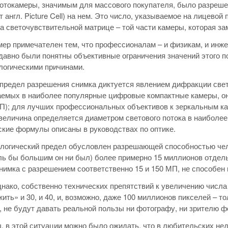
токамеры, значимым для массового покупателя, было разреше
от англ. Picture Cell) на нем. Это число, указываемое на лицев
а светочувствительной матрице – той части камеры, которая з
ер примечателен тем, что профессионалам – и физикам, и инже
давно были понятны объективные ограничения значений этого п
логическими причинами.
предел разрешения снимка диктуется явлением дифракции свет
емых в наиболее популярные цифровые компактные камеры, он 
П); для лучших профессиональных объективов к зеркальным кам
величина определяется диаметром светового потока в наиболее
кие формулы описаны в руководствах по оптике.
огический предел обусловлен разрешающей способностью челов
ль бы большим он ни был) более примерно 15 миллионов отдельн
нимка с разрешением соответственно 15 и 150 МП, не способен 
днако, собственно технических препятствий к увеличению числа
ить» и 30, и 40, и, возможно, даже 100 миллионов пикселей – то
, не будут давать реальной пользы ни фотографу, ни зрителю ф
, в этой ситуации можно было ожидать, что в любительских не