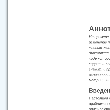
Анно
На примере
изменение 
мнению экс
фактически
ходе котор
корреляциях
значит, и п
основании 
матрицы ци
Введе
Настоящая с
приближенно
описывающег