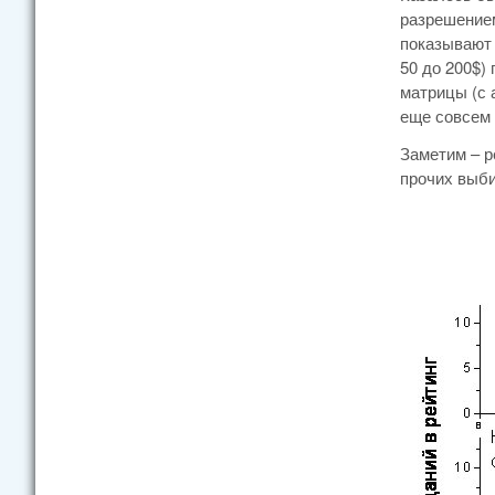
разрешением
показывают 
50 до 200$) 
матрицы (с 
еще совсем 
Заметим – р
прочих выби