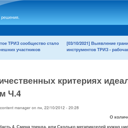
Skip to main content
 решения.
рытое ТРИЗ сообщество стало
[03/10/2021] Выявление гра
нешних участников
инструментов ТРИЗ - рабочая
ичественных критериях идеа
м Ч.4
content manager
on
пн, 22/10/2012 - 20:28
О колич
Часть 4. Смена тренда, или Сколько мегапикселей нужно ц