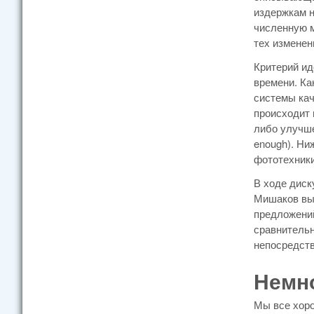
издержкам н
численную м
тех изменен
Критерий ид
времени. Ка
системы кач
происходит 
либо улучше
enough). Ни
фототехники
В ходе диск
Мишаков выс
предложений
сравнительн
непосредств
Немно
Мы все хоро