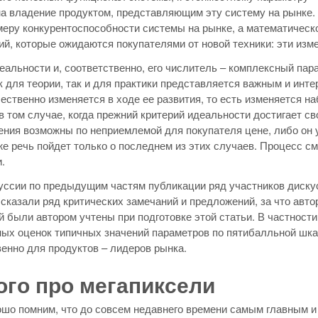
а владение продуктом, представляющим эту систему на рынке.
еру конкурентоспособности системы на рынке, а математическо
ий, которые ожидаются покупателями от новой техники: эти из
еальности и, соответственно, его числитель – комплексный пар
к для теории, так и для практики представляется важным и инте
ественно изменяется в ходе ее развития, то есть изменяется н
в том случае, когда прежний критерий идеальности достигает с
ния возможны по неприемлемой для покупателя цене, либо он 
же речь пойдет только о последнем из этих случаев. Процесс 
.
уссии по предыдущим частям публикации ряд участников дискусс
казали ряд критических замечаний и предложений, за что авто
 были автором учтены при подготовке этой статьи. В частности
ых оценок типичных значений параметров по пятибалльной шка
енно для продуктов – лидеров рынка.
го про мегапиксели
шо помним, что до совсем недавнего времени самым главным 