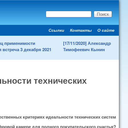
Поиск
Форма поиска
Ссылки
Контакты
О сайте
Secondary menu
ниц применимости
[17/11/2020] Александр
 встреча 3 декабря 2021
Тимофеевич Кынин
льности технических
ественных критериях идеальности технических систем
ифровой камере для полного покупательского счастья?