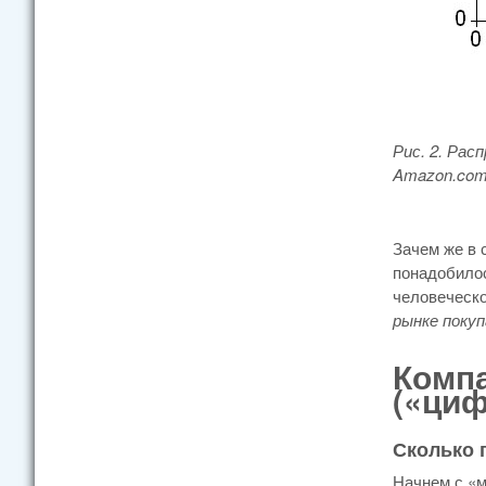
Рис. 2. Ра
Amazon.
com
Зачем же в 
понадобилос
человеческо
рынке покуп
Комп
(«ци
Сколько 
Начнем с «м