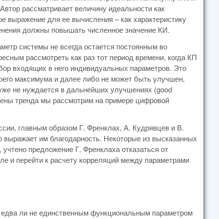
 Автор рассматривает величину идеальности как
е выражение для ее вычисления – как характеристику
менения должны повышать численное значение КИ.
аметр системы не всегда остается постоянным во
ресным рассмотреть как раз тот период времени, когда КП
абор входящих в него индивидуальных параметров. Это
воего максимума и далее либо не может быть улучшен,
уже не нуждается в дальнейших улучшениях (good
смены тренда мы рассмотрим на примере цифровой
ии, главным образом Г. Френклах, А. Кудрявцев и В.
р выражает им благодарность. Некоторые из высказанных
, учтено предложение Г. Френклаха отказаться от
ле и перейти к расчету корреляций между параметрами
и едва ли не единственным функциональным параметром