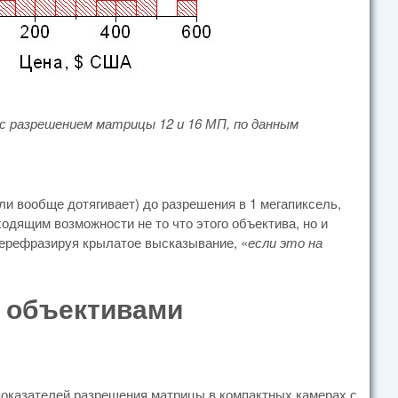
с разрешением матрицы 12 и 16 МП, по данным
ли вообще дотягивает) до разрешения в 1 мегапиксель,
дящим возможности не то что этого объектива, но и
 Перефразируя крылатое высказывание, «
если это на
 объективами
 показателей разрешения матрицы в компактных камерах с