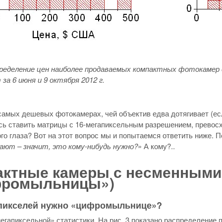
спределение цен наиболее продаваемых компактных фотокамер 
 за 6 июня и 9 октября 2012 г.
самых дешевых фотокамерах, чей объектив едва дотягивает (ес
ь ставить матрицы с 16-мегапиксельным разрешением, превосхо
го глаза? Вот на этот вопрос мы и попытаемся ответить ниже.
ают – значит, это кому-нибудь нужно?
» А кому?..
актные камеры с несменными
фромыльницы»)
пикселей нужно «цифромыльнице»?
егапиксельной» статистики. На рис. 3 показано распределение