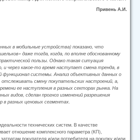
Привень А.И.
нных в мобильные устройства) показано, что
ельков» даже тогда, когда, по вполне обоснованному
 практической пользы. Однако такая ситуация
 и через какое-то время наступает смена тренда, в
ый функционал системы. Анализ объективных данных о
т отслеживать смену покупательских настроений, а,
времени ее наступления в разных секторах рынка. На
ых видов, сделан прогноз изменений разрешения
р в разных ценовых сегментах.
идеальности технических систем. В качестве
ивает отношение комплексного параметра (КП),
атратам покупателя и/или потребителя на покупку и/или