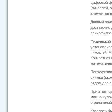
цифровой фо
(пикселей, 
элементов н
Данный прим
достаточно 
психофизио
Физический 
устанавлива
пикселей, М
Конкретная 
математичес
Психофизиол
снимка (ско
рядом два с
При этом, о
можно «улож
ограничений
Казалось бы