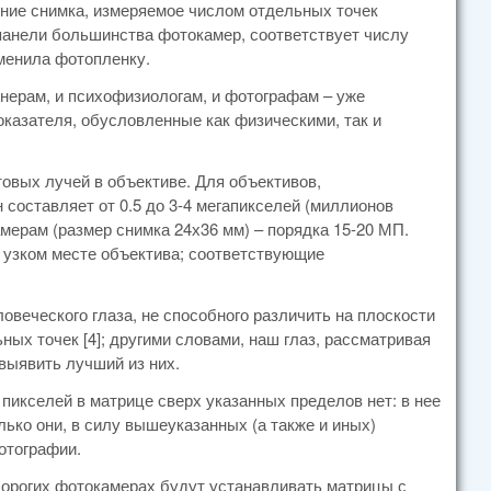
ние снимка, измеряемое числом отдельных точек
ой панели большинства фотокамер, соответствует числу
аменила фотопленку.
нерам, и психофизиологам, и фотографам – уже
оказателя, обусловленные как физическими, так и
овых лучей в объективе. Для объективов,
составляет от 0.5 до 3-4 мегапикселей (миллионов
ерам (размер снимка 24х36 мм) – порядка 15-20 МП.
 узком месте объектива; соответствующие
еческого глаза, не способного различить на плоскости
ых точек [4]; другими словами, наш глаз, рассматривая
выявить лучший из них.
 пикселей в матрице сверх указанных пределов нет: в нее
лько они, в силу вышеуказанных (а также и иных)
отографии.
дорогих фотокамерах будут устанавливать матрицы с