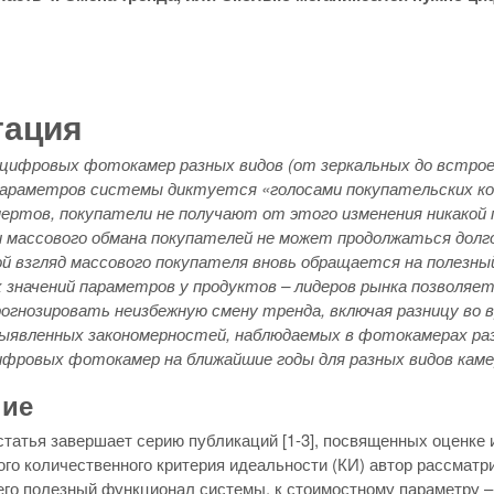
тация
 цифровых фотокамер разных видов (от зеркальных до встрое
параметров системы диктуется «голосами покупательских кош
пертов, покупатели не получают от этого изменения никакой
 массового обмана покупателей не может продолжаться долго,
ой взгляд массового покупателя вновь обращается на полезн
 значений параметров у продуктов – лидеров рынка позволяе
рогнозировать неизбежную смену тренда, включая разницу во 
выявленных закономерностей, наблюдаемых в фотокамерах разн
фровых фотокамер на ближайшие годы для разных видов каме
ние
татья завершает серию публикаций [1-3], посвященных оценке 
го количественного критерия идеальности (КИ) автор рассматр
о полезный функционал системы, к стоимостному параметру – з