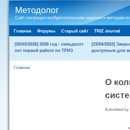
Методолог
Сайт посвящен изобретательским задачам и методам их
Main menu
Главная
Форумы
Старый сайт
TRIZ Journal
[20/03/2026] 2026 год - семьдесят
[23/04/2022] Зак
лет первой работе по ТРИЗ
доступным для в
Главная
You are here
О кол
систе
Submitted by