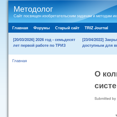
Методолог
Сайт посвящен изобретательским задачам и методам их
Main menu
Главная
Форумы
Старый сайт
TRIZ Journal
[20/03/2026] 2026 год - семьдесят
[23/04/2022] Зак
лет первой работе по ТРИЗ
доступным для в
Главная
You are here
О кол
систе
Submitted by