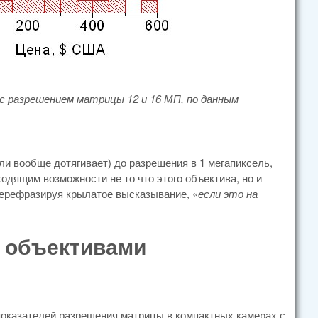
с разрешением матрицы 12 и 16 МП, по данным
ли вообще дотягивает) до разрешения в 1 мегапиксель,
дящим возможности не то что этого объектива, но и
 Перефразируя крылатое высказывание, «
если это на
 объективами
 показателей разрешения матрицы в компактных камерах с