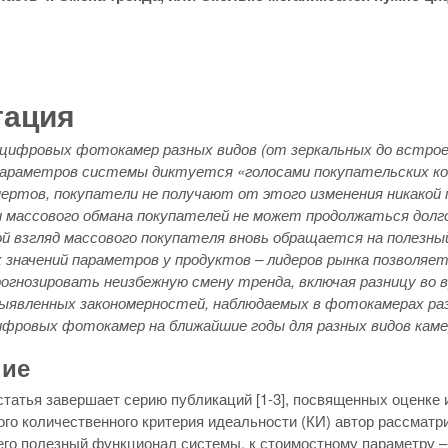
тация
 цифровых фотокамер разных видов (от зеркальных до встрое
параметров системы диктуется «голосами покупательских кош
пертов, покупатели не получают от этого изменения никакой
 массового обмана покупателей не может продолжаться долго,
ой взгляд массового покупателя вновь обращается на полезн
 значений параметров у продуктов – лидеров рынка позволяе
рогнозировать неизбежную смену тренда, включая разницу во 
выявленных закономерностей, наблюдаемых в фотокамерах разн
фровых фотокамер на ближайшие годы для разных видов каме
ние
татья завершает серию публикаций [1-3], посвященных оценке 
го количественного критерия идеальности (КИ) автор рассматр
о полезный функционал системы, к стоимостному параметру – з