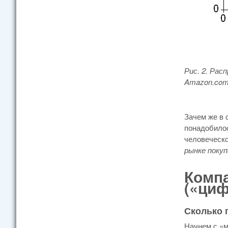
Рис. 2. Ра
Amazon.
com
Зачем же в 
понадобилос
человеческо
рынке покуп
Комп
(«ци
Сколько 
Начнем с «м