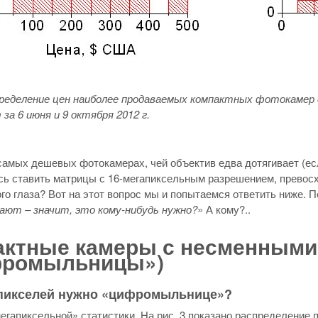
спределение цен наиболее продаваемых компактных фотокамер 
 за 6 июня и 9 октября 2012 г.
самых дешевых фотокамерах, чей объектив едва дотягивает (ес
ь ставить матрицы с 16-мегапиксельным разрешением, превосхо
го глаза? Вот на этот вопрос мы и попытаемся ответить ниже.
ают – значит, это кому-нибудь нужно?
» А кому?..
актные камеры с несменными
фромыльницы»)
пикселей нужно «цифромыльнице»?
егапиксельной» статистики. На рис. 3 показано распределение