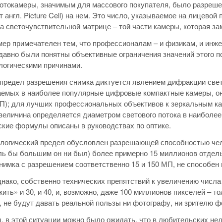
токамеры, значимым для массового покупателя, было разреше
от англ. Picture Cell) на нем. Это число, указываемое на лицев
а светочувствительной матрице – той части камеры, которая з
ер примечателен тем, что профессионалам – и физикам, и инже
давно были понятны объективные ограничения значений этого п
логическими причинами.
предел разрешения снимка диктуется явлением дифракции свет
емых в наиболее популярные цифровые компактные камеры, он 
П); для лучших профессиональных объективов к зеркальным кам
величина определяется диаметром светового потока в наиболее
кие формулы описаны в руководствах по оптике.
огический предел обусловлен разрешающей способностью челов
ль бы большим он ни был) более примерно 15 миллионов отдельн
нимка с разрешением соответственно 15 и 150 МП, не способен 
днако, собственно технических препятствий к увеличению числа
ить» и 30, и 40, и, возможно, даже 100 миллионов пикселей – то
, не будут давать реальной пользы ни фотографу, ни зрителю ф
, в этой ситуации можно было ожидать, что в любительских не