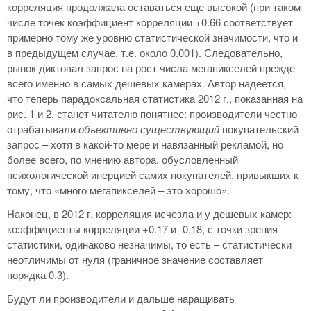
корреляция продолжала оставаться еще высокой (при таком
числе точек коэффициент корреляции +0.66 соответствует
примерно тому же уровню статистической значимости, что и
в предыдущем случае, т.е. около 0.001). Следовательно,
рынок диктовал запрос на рост числа мегапикселей прежде
всего именно в самых дешевых камерах. Автор надеется,
что теперь парадоксальная статистика 2012 г., показанная на
рис. 1 и 2, станет читателю понятнее: производители честно
отрабатывали
объективно существующий
покупательский
запрос – хотя в какой-то мере и навязанный рекламой, но
более всего, по мнению автора, обусловленный
психологической инерцией самих покупателей, привыкших к
тому, что «много мегапикселей – это хорошо».
Наконец, в 2012 г. корреляция исчезла и у дешевых камер:
коэффициенты корреляции +0.17 и -0.18, с точки зрения
статистики, одинаково незначимы, то есть – статистически
неотличимы от нуля (граничное значение составляет
порядка 0.3).
Будут ли производители и дальше наращивать