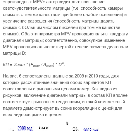
«производных MPV» автор видит два: повышение
светочувствительности матрицы (т.е. способность камеры
снимать с тем же качеством при более слабом освещении) и
увеличение разрешения (способность матрицы давать
снимок с бОльшим числом пикселей при том же качестве
снимка). Оба эти параметра MPV пропорциональны квадрату
диагонали матрицы; соответственно, совокупное изменение
MPV пропорционально четвертой степени размера диагонали
матрицы D:
4
КП
= Zoom *
(
F
/ A
) *
D
.
max
max
На рис. 6 сопоставлены данные за 2008 и 2010 годы, для
которых рассчитанные значения обоих вариантов КП
сопоставлены с рыночными ценами камер. Как видно из
рисунков, включение диагонали матрицы в состав КП вполне
соответствует рыночным тенденциям, и такой комплексный
параметр демонстрирует высокие корреляции с ценой для
всех лидеров рынка в целом.