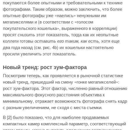
покупаются более опытными и требовательными к технике
фотографами. Таким образом, можно заключить, что более
опытные фотографы уже «наелись» ненужными им
мегапикселями и (в соответствии с «голосом
покупательского кошелька», выраженного в корреляции)
просят
снизить
этот показатель, тогда как их неопытные
коллеги готовы
оставить его таким, как есть,
хотя еще
два года назад (см. рис. 4b) их кошельки настоятельно
просили увеличить этот показатель.
Новый тренд: рост зум-фактора
Посмотрим теперь, как проявляется в рыночной статистике
новый тренд, пришедший на смену «гонке мегапикселей»:
рост зум-фактора. Этот фактор, численно равный отношению
максимального фокусного расстояния объектива к
минимальному, отражает возможность фотографа снять кадр
с разным увеличением, не сходя с места съемки.
В [2] было показано, что для наиболее продаваемых
компактных камер комплексный параметр, соответствующий
этому тренду, можно выразить следующим соотношением: