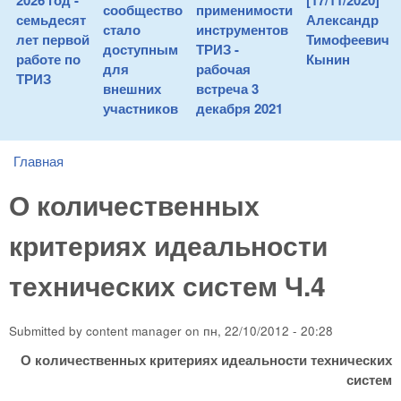
2026 год -
[17/11/2020]
сообщество
применимости
семьдесят
Александр
стало
инструментов
лет первой
Тимофеевич
доступным
ТРИЗ -
работе по
Кынин
для
рабочая
ТРИЗ
внешних
встреча 3
участников
декабря 2021
Главная
You are here
О количественных
критериях идеальности
технических систем Ч.4
Submitted by
content manager
on
пн, 22/10/2012 - 20:28
О количественных критериях идеальности технических
систем