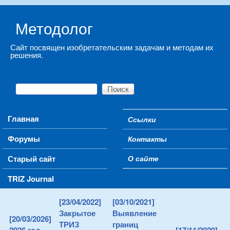
Skip to main content
Методолог
Сайт посвящен изобретательским задачам и методам их
решения.
Поиск
Форма поиска
Main menu
Главная
Ссылки
Secondary menu
Форумы
Контакты
Старый сайт
О сайте
TRIZ Journal
[23/04/2022]
[03/10/2021]
Закрытое
Выявление
[20/03/2026]
ТРИЗ
границ