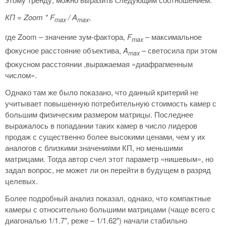
КП =
Zoom *
F
/
A
,
max
max
где Zoom – значение зум-фактора,
F
– максимальное
max
фокусное расстояние объектива,
A
– светосила при этом
max
фокусном расстоянии ,выражаемая «диафрагменным
числом».
Однако там же было показано, что данный критерий не
учитывает повышенную потребительную стоимость камер с
большим физическим размером матрицы. Последнее
выражалось в попадании таких камер в число лидеров
продаж с существенно более высокими ценами, чем у их
аналогов с близкими значениями КП, но меньшими
матрицами. Тогда автор счел этот параметр «нишевым», но
задал вопрос, не может ли он перейти в будущем в разряд
целевых.
Более подробный анализ показал, однако, что компактные
камеры с относительно большими матрицами (чаще всего с
диагональю 1/1.7", реже – 1/1.62") начали стабильно