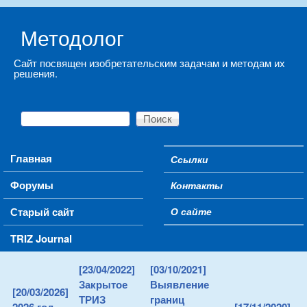
Skip to main content
Методолог
Сайт посвящен изобретательским задачам и методам их
решения.
Поиск
Форма поиска
Main menu
Главная
Ссылки
Secondary menu
Форумы
Контакты
Старый сайт
О сайте
TRIZ Journal
[23/04/2022]
[03/10/2021]
Закрытое
Выявление
[20/03/2026]
ТРИЗ
границ