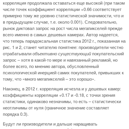
корреляция продолжала оставаться еще высокой (при таком
числе точек коэффициент корреляции +0.66 соответствует
примерно тому же уровню статистической значимости, что и
в предыдущем случае, т.е. около 0.001). Следовательно,
рынок диктовал запрос на рост числа мегапикселей прежде
всего именно в самых дешевых камерах. Автор надеется,
что теперь парадоксальная статистика 2012 г., показанная на
рис. 1 и 2, станет читателю понятнее: производители честно
отрабатывали
объективно существующий
покупательский
запрос – хотя в какой-то мере и навязанный рекламой, но
более всего, по мнению автора, обусловленный
психологической инерцией самих покупателей, привыкших к
тому, что «много мегапикселей – это хорошо».
Наконец, в 2012 г. корреляция исчезла и у дешевых камер:
коэффициенты корреляции +0.17 и -0.18, с точки зрения
статистики, одинаково незначимы, то есть – статистически
неотличимы от нуля (граничное значение составляет
порядка 0.3).
Будут ли производители и дальше наращивать