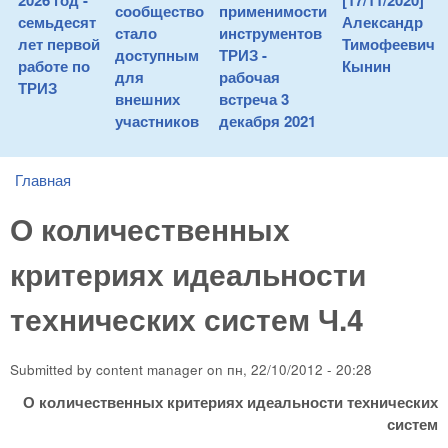
2026 год -
[17/11/2020]
сообщество
применимости
семьдесят
Александр
стало
инструментов
лет первой
Тимофеевич
доступным
ТРИЗ -
работе по
Кынин
для
рабочая
ТРИЗ
внешних
встреча 3
участников
декабря 2021
Главная
You are here
О количественных
критериях идеальности
технических систем Ч.4
Submitted by
content manager
on
пн, 22/10/2012 - 20:28
О количественных критериях идеальности технических
систем